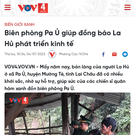
BIÊN GIỚI XANH
Biên phòng Pa Ủ giúp đồng bào La
Hủ phát triển kinh tế
Thứ ba, 10:34, 04/07/2023
Phương Cúc/VOV4
VOV4.VOV.VN - Mấy năm nay, bản làng của người La Hủ
ở xã Pa Ủ, huyện Mường Tè, tỉnh Lai Châu đã có nhiều
khởi sắc, nhờ sự hỗ trợ, giúp sức của các chiến sĩ quân
hàm xanh đồn biên phòng Pa Ủ.