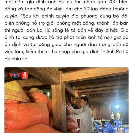
mỗi năm gia đình anh Hừ có thu nhập gần 200 triệu
đồng và tạo công ăn việc làm cho 20 lao động thường
xuyên. “Sau khi chính quyền địa phương cùng bộ đội
biên phòng hỗ trợ giải phóng mặt bằng, thành lập bản
thì người dân La Hủ sống lẻ tẻ dần về đây ở hết. Gia
đình tôi cũng được hỗ trợ phát triển kinh tế nên giờ đã
ổn định và tôi còng giúp cho người dân trong bản có
việc làm, kiếm thêm thu nhập cho gia đình.”- Anh Pờ Lò
Hừ chia sẻ.