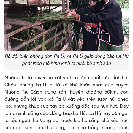
Bộ đội biên phòng đồn Pa Ủ, xã Pa Ủ giúp đồng bào La Hủ
phát triển mô hình kinh tế nuôi bò sinh sản
Mường Tè là huyện xa xôi và hẻo lánh nhất của tỉnh Lai
Châu, nhưng Pa Ủ lại là xã khó khăn nhất của huyện
Mường Tè. Cách trung tâm huyện khoảng 60km, con
đường dẫn lối vào xã Pa Ủ vắt vẻo trên sườn núi cheo
leo, những khúc cua tay áo xuống dốc sâu hun hút. Đây
là nơi sinh sống của đồng bào La Hủ. La Hủ hay còn gọi
là tộc người Lá Vàng bởi trước kia họ sống chủ yếu trên
núi cao, săn bắn thú rừng, làm nhà bằng những cành