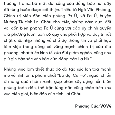
trường, trạm… bộ mặt đời sống của đồng bào nơi đây
đã từng bước được cải thiện. Thiếu tá Ngô Văn Phương,
Chính trị viên đồn biên phòng Pa Ủ, xã Pa Ủ, huyện
Mường Tè, tỉnh Lai Châu cho biết, những năm qua, đối
với đồn biên phòng Pa Ủ cùng với cấp ủy chính quyền
địa phương luôn luôn có quy chế phối hợp và duy trì rất
chặt chẽ, nhịp nhàng về chế độ thông tin và phối hợp
làm việc trong củng cố vững mạnh chính trị của địa
phương, phát triển kinh tế xóa đói giảm nghèo, cũng như
giữ gìn bản sắc văn hóa của đồng bào La Hủ.”
Những việc làm thiết thực đó đã tạo sức lan tỏa mạnh
mẽ về hình ảnh, phẩm chất “Bộ đội Cụ Hồ”, người chiến
sĩ mang quân hàm xanh, góp phần xây dựng nền biên
phòng toàn dân, thế trận lòng dân vững chắc trên khu
vực biên giới, biển đảo của tỉnh Lai Châu.
Phương Cúc/VOV4