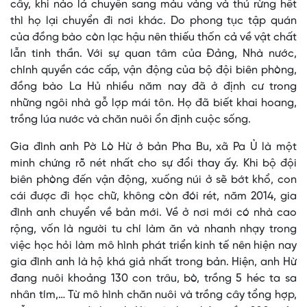
cây, khi nào lá chuyển sang màu vàng và thú rừng hết
thì họ lại chuyển đi nơi khác. Do phong tục tập quán
của đồng bào còn lạc hậu nên thiếu thốn cả về vật chất
lẫn tinh thần. Với sự quan tâm của Đảng, Nhà nước,
chính quyền các cấp, vận động của bộ đội biên phòng,
đồng bào La Hủ nhiều năm nay đã ở định cư trong
những ngôi nhà gỗ lợp mái tôn. Họ đã biết khai hoang,
trồng lúa nước và chăn nuôi ổn định cuộc sống.
Gia đình anh Pờ Lò Hừ ở bản Pha Bu, xã Pa Ủ là một
minh chứng rõ nét nhất cho sự đổi thay ấy. Khi bộ đội
biên phòng đến vận động, xuống núi ở sẽ bớt khổ, con
cái được đi học chữ, không còn đói rét, năm 2014, gia
đình anh chuyển về bản mới. Về ở nơi mới có nhà cao
rộng, vốn là người tu chí làm ăn và nhanh nhạy trong
việc học hỏi làm mô hình phát triển kinh tế nên hiện nay
gia đình anh là hộ khá giả nhất trong bản. Hiện, anh Hừ
đang nuôi khoảng 130 con trâu, bò, trồng 5 héc ta sa
nhân tím,… Từ mô hình chăn nuôi và trồng cây tổng hợp,