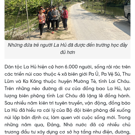
Những đứa trẻ người La Hủ đã được đến trường học đầy
đủ hơn
Dân tộc La Hủ hiện có hơn 6.000 người, sống rải rác trên
các triền núi cao thuộc 4 xã biên giới Pa Ủ, Pa Vệ Sủ, Thu
Lũm và Ka Kăng thuộc huyện Mường Tè, tỉnh Lai Châu.
Trên những nẻo đường di cư của đồng bao La Hủ, lực
lượng biên phòng tỉnh Lai Châu đã lặng lẽ đồng hành.
Sau nhiều năm kiên trì tuyên truyền, vận động, đồng bào
La Hủ đã hiểu ra cái lý của Bộ đội biên phòng để xuống
núi lập bản định cư, làm quen với cuộc sống mới. Trong
những năm qua, Đảng, Nhà nước đã có nhiều chủ
trương đầu tư xây dựng cơ sở hạ tầng như điện, đường,