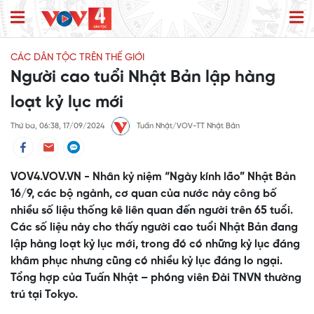
CÁC DÂN TỘC TRÊN THẾ GIỚI
Người cao tuổi Nhật Bản lập hàng
loạt kỷ lục mới
Thứ ba, 06:38, 17/09/2024
Tuấn Nhật/VOV-TT Nhật Bản
VOV4.VOV.VN - Nhân kỷ niệm “Ngày kính lão” Nhật Bản
16/9, các bộ ngành, cơ quan của nước này công bố
nhiều số liệu thống kê liên quan đến người trên 65 tuổi.
Các số liệu này cho thấy người cao tuổi Nhật Bản đang
lập hàng loạt kỷ lục mới, trong đó có những kỷ lục đáng
khâm phục nhưng cũng có nhiều kỷ lục đáng lo ngại.
Tổng hợp của Tuấn Nhật – phóng viên Đài TNVN thường
trú tại Tokyo.