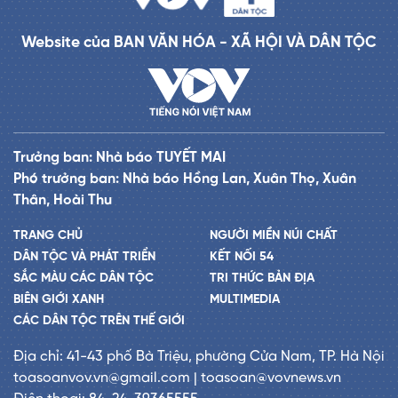
Website của BAN VĂN HÓA - XÃ HỘI VÀ DÂN TỘC
Trưởng ban: Nhà báo TUYẾT MAI
Phó trưởng ban: Nhà báo Hồng Lan, Xuân Thọ, Xuân
Thân, Hoài Thu
TRANG CHỦ
NGƯỜI MIỀN NÚI CHẤT
DÂN TỘC VÀ PHÁT TRIỂN
KẾT NỐI 54
SẮC MÀU CÁC DÂN TỘC
TRI THỨC BẢN ĐỊA
BIÊN GIỚI XANH
MULTIMEDIA
CÁC DÂN TỘC TRÊN THẾ GIỚI
Địa chỉ: 41-43 phố Bà Triệu, phường Cửa Nam, TP. Hà Nội
toasoanvov.vn@gmail.com | toasoan@vovnews.vn