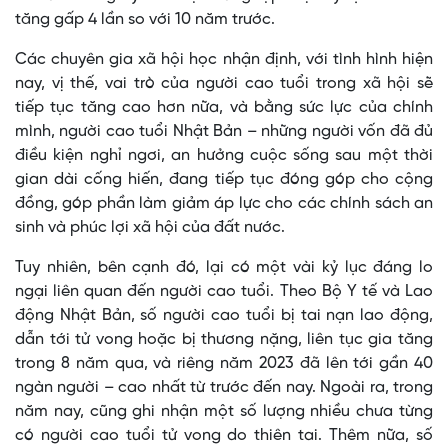
tăng gấp 4 lần so với 10 năm trước.
Các chuyên gia xã hội học nhận định, với tình hình hiện
nay, vị thế, vai trò của người cao tuổi trong xã hội sẽ
tiếp tục tăng cao hơn nữa, và bằng sức lực của chính
mình, người cao tuổi Nhật Bản – những người vốn đã đủ
điều kiện nghỉ ngơi, an hưởng cuộc sống sau một thời
gian dài cống hiến, đang tiếp tục đóng góp cho cộng
đồng, góp phần làm giảm áp lực cho các chính sách an
sinh và phúc lợi xã hội của đất nước.
Tuy nhiên, bên cạnh đó, lại có một vài kỷ lục đáng lo
ngại liên quan đến người cao tuổi. Theo Bộ Y tế và Lao
động Nhật Bản, số người cao tuổi bị tai nạn lao động,
dẫn tới tử vong hoặc bị thương nặng, liên tục gia tăng
trong 8 năm qua, và riêng năm 2023 đã lên tới gần 40
ngàn người – cao nhất từ trước đến nay. Ngoài ra, trong
năm nay, cũng ghi nhận một số lượng nhiều chưa từng
có người cao tuổi tử vong do thiên tai. Thêm nữa, số