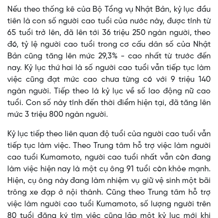
Nếu theo thống kê của Bộ Tổng vụ Nhật Bản, kỷ lục đầu
tiên là con số người cao tuổi của nước này, được tính từ
65 tuổi trở lên, đã lên tới 36 triệu 250 ngàn người, theo
đó, tỷ lệ người cao tuổi trong cơ cấu dân số của Nhật
Bản cũng tăng lên mức 29,3% - cao nhất từ trước đến
nay. Kỷ lục thứ hai là số người cao tuổi vẫn tiếp tục làm
việc cũng đạt mức cao chưa từng có với 9 triệu 140
ngàn người. Tiếp theo là kỷ lục về số lao động nữ cao
tuổi. Con số này tính đến thời điểm hiện tại, đã tăng lên
mức 3 triệu 800 ngàn người.
Kỷ lục tiếp theo liên quan độ tuổi của người cao tuổi vẫn
tiếp tục làm việc. Theo Trung tâm hỗ trợ việc làm người
cao tuổi Kumamoto, người cao tuổi nhất vẫn còn đang
làm việc hiện nay là một cụ ông 91 tuổi còn khỏe mạnh.
Hiện, cụ ông này đang làm nhiệm vụ giữ vệ sinh một bãi
trông xe đạp ở nội thành. Cũng theo Trung tâm hỗ trợ
việc làm người cao tuổi Kumamoto, số lượng người trên
80 tuổi đăng ký tìm việc cũng lập một kỷ lục mới khi