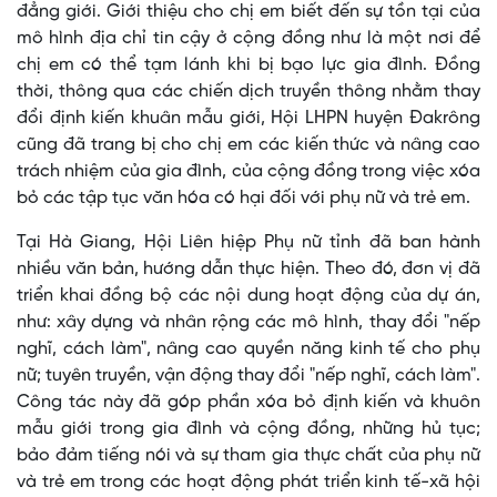
đẳng giới. Giới thiệu cho chị em biết đến sự tồn tại của
mô hình địa chỉ tin cậy ở cộng đồng như là một nơi để
chị em có thể tạm lánh khi bị bạo lực gia đình. Đồng
thời, thông qua các chiến dịch truyền thông nhằm thay
đổi định kiến khuân mẫu giới, Hội LHPN huyện Đakrông
cũng đã trang bị cho chị em các kiến thức và nâng cao
trách nhiệm của gia đình, của cộng đồng trong việc xóa
bỏ các tập tục văn hóa có hại đối với phụ nữ và trẻ em.
Tại Hà Giang, Hội Liên hiệp Phụ nữ tỉnh đã ban hành
nhiều văn bản, hướng dẫn thực hiện. Theo đó, đơn vị đã
triển khai đồng bộ các nội dung hoạt động của dự án,
như: xây dựng và nhân rộng các mô hình, thay đổi "nếp
nghĩ, cách làm", nâng cao quyền năng kinh tế cho phụ
nữ; tuyên truyền, vận động thay đổi "nếp nghĩ, cách làm".
Công tác này đã góp phần xóa bỏ định kiến và khuôn
mẫu giới trong gia đình và cộng đồng, những hủ tục;
bảo đảm tiếng nói và sự tham gia thực chất của phụ nữ
và trẻ em trong các hoạt động phát triển kinh tế-xã hội