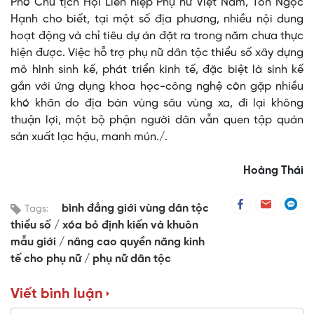
Phó Chủ tịch Hội Liên hiệp Phụ nữ Việt Nam, Tôn Ngọc
Hạnh cho biết, tại một số địa phương, nhiều nội dung
hoạt động và chỉ tiêu dự án đặt ra trong năm chưa thực
hiện được. Việc hỗ trợ phụ nữ dân tộc thiểu số xây dựng
mô hình sinh kế, phát triển kinh tế, đặc biệt là sinh kế
gắn với ứng dụng khoa học-công nghệ còn gặp nhiều
khó khăn do địa bàn vùng sâu vùng xa, đi lại không
thuận lợi, một bộ phận người dân vẫn quen tập quán
sản xuất lạc hậu, manh mún./.
Hoàng Thái
bình đẳng giới vùng dân tộc
Tags:
thiểu số
xóa bỏ định kiến và khuôn
mẫu giới
nâng cao quyền năng kinh
tế cho phụ nữ
phụ nữ dân tộc
Viết bình luận