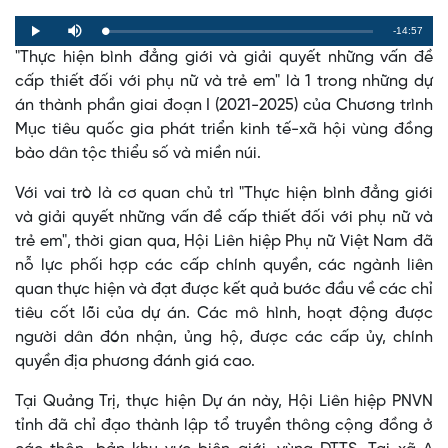
Remaining
-14:57
Loaded
:
Progress
:
Play
Mute
0%
0%
"Thực hiện bình đẳng giới và giải quyết những vấn đề
Time
cấp thiết đối với phụ nữ và trẻ em" là 1 trong những dự
án thành phần giai đoạn I (2021-2025) của Chương trình
Mục tiêu quốc gia phát triển kinh tế-xã hội vùng đồng
bào dân tộc thiểu số và miền núi.
Với vai trò là cơ quan chủ trì "Thực hiện bình đẳng giới
và giải quyết những vấn đề cấp thiết đối với phụ nữ và
trẻ em", thời gian qua, Hội Liên hiệp Phụ nữ Việt Nam đã
nỗ lực phối hợp các cấp chính quyền, các ngành liên
quan thực hiện và đạt được kết quả bước đầu về các chỉ
tiêu cốt lõi của dự án. Các mô hình, hoạt động được
người dân đón nhận, ủng hộ, được các cấp ủy, chính
quyền địa phương đánh giá cao.
Tại Quảng Trị, thực hiện Dự án này, Hội Liên hiệp PNVN
tỉnh đã chỉ đạo thành lập tổ truyền thông cộng đồng ở