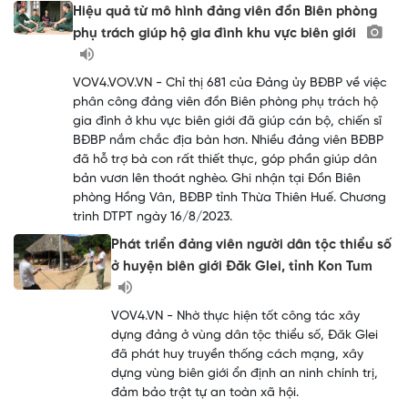
Hiệu quả từ mô hình đảng viên đồn Biên phòng
phụ trách giúp hộ gia đình khu vực biên giới
VOV4.VOV.VN - Chỉ thị 681 của Đảng ủy BĐBP về việc
phân công đảng viên đồn Biên phòng phụ trách hộ
gia đình ở khu vực biên giới đã giúp cán bộ, chiến sĩ
BĐBP nắm chắc địa bàn hơn. Nhiều đảng viên BĐBP
đã hỗ trợ bà con rất thiết thực, góp phần giúp dân
bản vươn lên thoát nghèo. Ghi nhận tại Đồn Biên
phòng Hồng Vân, BĐBP tỉnh Thừa Thiên Huế. Chương
trình DTPT ngày 16/8/2023.
Phát triển đảng viên người dân tộc thiểu số
ở huyện biên giới Đăk Glei, tỉnh Kon Tum
VOV4.VN - Nhờ thực hiện tốt công tác xây
dựng đảng ở vùng dân tộc thiểu số, Đăk Glei
đã phát huy truyền thống cách mạng, xây
dựng vùng biên giới ổn định an ninh chính trị,
đảm bảo trật tự an toàn xã hội.