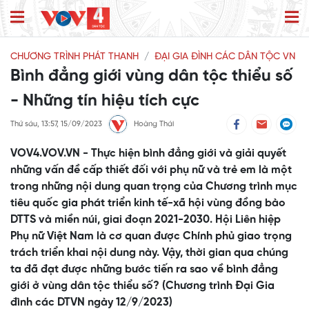
CHƯƠNG TRÌNH PHÁT THANH
ĐẠI GIA ĐÌNH CÁC DÂN TỘC VN
Bình đẳng giới vùng dân tộc thiểu số
- Những tín hiệu tích cực
Thứ sáu, 13:57, 15/09/2023
Hoàng Thái
VOV4.VOV.VN - Thực hiện bình đẳng giới và giải quyết
những vấn đề cấp thiết đối với phụ nữ và trẻ em là một
trong những nội dung quan trọng của Chương trình mục
tiêu quốc gia phát triển kinh tế-xã hội vùng đồng bào
DTTS và miền núi, giai đoạn 2021-2030. Hội Liên hiệp
Phụ nữ Việt Nam là cơ quan được Chính phủ giao trọng
trách triển khai nội dung này. Vậy, thời gian qua chúng
ta đã đạt được những bước tiến ra sao về bình đẳng
giới ở vùng dân tộc thiểu số? (Chương trình Đại Gia
đình các DTVN ngày 12/9/2023)