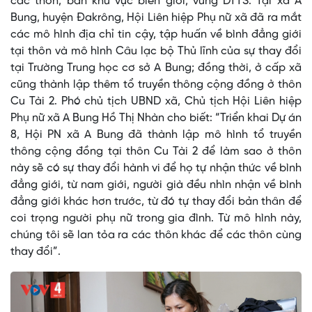
các thôn, bản khu vực biên giới, vùng DTTS. Tại xã A
Bung, huyện Đakrông, Hội Liên hiệp Phụ nữ xã đã ra mắt
các mô hình địa chỉ tin cậy, tập huấn về bình đẳng giới
tại thôn và mô hình Câu lạc bộ Thủ lĩnh của sự thay đổi
tại Trường Trung học cơ sở A Bung; đồng thời, ở cấp xã
cũng thành lập thêm tổ truyền thông cộng đồng ở thôn
Cu Tài 2. Phó chủ tịch UBND xã, Chủ tịch Hội Liên hiệp
Phụ nữ xã A Bung Hồ Thị Nhàn cho biết: “Triển khai Dự án
8, Hội PN xã A Bung đã thành lập mô hình tổ truyền
thông cộng đồng tại thôn Cu Tài 2 để làm sao ở thôn
này sẽ có sự thay đổi hành vi để họ tự nhận thức về bình
đẳng giới, từ nam giới, người già đều nhìn nhận về bình
đẳng giới khác hơn trước, từ đó tự thay đổi bản thân để
coi trọng người phụ nữ trong gia đình. Từ mô hình này,
chúng tôi sẽ lan tỏa ra các thôn khác để các thôn cùng
thay đổi”.