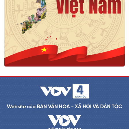
Website của BAN VĂN HÓA - XÃ HỘI VÀ DÂN TỘC