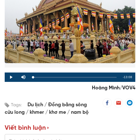
Remaining
-13:08
Loaded
:
Progress
:
Play
Mute
0%
0%
Time
Hoàng Minh/VOV4
Du lịch
Đồng bằng sông
Tags:
cửu long
khmer
khơ me
nam bộ
Viết bình luận