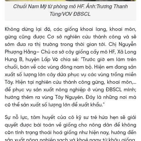
Chuối Nam Mỹ từ phòng mô HF. Ảnh:Trương Thanh
Tùng/VOV ĐBSCL
Không dừng lại đó, các giống khoai lang, khoai môn,
gừng cũng được Cơ sở nghiên cứu thành công và sẽ
sớm đưa ra thị trường trong thời gian tới. Chị Nguyễn
Phượng Hằng– Chủ cơ sở cây giống cấy mô HF, Xã Long
Hưng B, huyện Lấp Vò chia sẻ: "Trước giờ em làm trên
chuối, bán về các vùng đông nam bộ. Hiện em đang sản
xuất số lượng lớn cây dứa phục vụ các vùng trồng miền
Tây. Hiện tại nghiên cứu thành công gừng, khoai môn,…
để phục vụ sản xuất nông nghiệp ở vùng ĐBSCL mình;
hướng thêm ra vùng Tây Nguyên. Đây là những nơi mà
có thể sản xuất số lượng lớn để xuất khẩu."
Sự nỗ lực, tâm huyết của cô kỹ sư trẻ hứa hẹn sẽ giải
quyết được bài toán về giống cho nông dân để không
còn tình trạng thoái hoá giống như hiện nay, hướng đến
sản xuất nông nghiệp sạch và khoẻ ngay từ khâu giống,