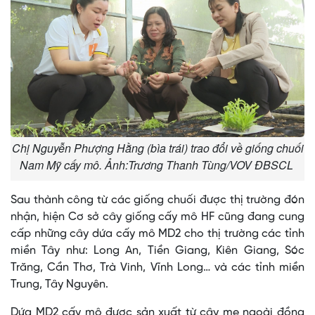
Chị Nguyễn Phượng Hằng (bìa trái) trao đổi về giống chuối
Nam Mỹ cấy mô. Ảnh:Trương Thanh Tùng/VOV ĐBSCL
Sau thành công từ các giống chuối được thị trường đón
nhận, hiện Cơ sở cây giống cấy mô HF cũng đang cung
cấp những cây dứa cấy mô MD2 cho thị trường các tỉnh
miền Tây như: Long An, Tiền Giang, Kiên Giang, Sóc
Trăng, Cần Thơ, Trà Vinh, Vĩnh Long… và các tỉnh miền
Trung, Tây Nguyên.
Dứa MD2 cấy mô được sản xuất từ cây mẹ ngoài đồng