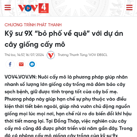
CHƯƠNG TRÌNH PHÁT THANH
Kỹ sư 9X “bỏ phố về quê” với dự án
cây giống cấy mô
Thứ ba, 14:57, 16/07/2024
Trương Thanh Tùng/VOV ĐBSCL
VOV4.VOV.VN: Nuôi cấy mô là phương pháp giúp nhân
nhanh số lượng lớn giống cây trồng mà đảm bảo cây
sạch bệnh, giữ được tính trạng tốt của cây bố mẹ.
Phương pháp này giúp hạn chế sự phụ thuộc vào điều
kiện thời tiết bên ngoài, giúp nhà vườn chủ động nguồn
giống mọi lúc mọi nơi, hạn chế rủi ro do biến đổi khí hậu
thời tiết mang lại. Tại Đồng Tháp, việc nghiên cứu cây
cấy mô cũng đã được phát triển vài năm gần đây. Trong
đó có phòng cấy mô giống cây trồng của kỹ sư 9x