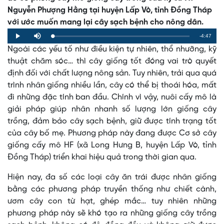
Nguyễn Phượng Hằng tại huyện Lấp Vò, tỉnh Đồng Tháp
với ước muốn mang lại cây sạch bệnh cho nông dân.
Remaining
-4:47
Loaded
:
Progress
:
Play
Mute
0%
0%
Ngoài các yếu tố như điều kiện tự nhiên, thổ nhưỡng, kỹ
Time
thuật chăm sóc… thì cây giống tốt đóng vai trò quyết
định đối với chất lượng nông sản. Tuy nhiên, trải qua quá
trình nhân giống nhiều lần, cây có thể bị thoái hóa, mất
đi những đặc tính ban đầu. Chính vì vậy, nuôi cấy mô là
giải pháp giúp nhân nhanh số lượng lớn giống cây
trồng, đảm bảo cây sạch bệnh, giữ được tính trạng tốt
của cây bố mẹ. Phương pháp này đang được Cơ sở cây
giống cấy mô HF (xã Long Hưng B, huyện Lấp Vò, tỉnh
Đồng Tháp) triển khai hiệu quả trong thời gian qua.
Hiện nay, đa số các loại cây ăn trái được nhân giống
bằng các phương pháp truyền thống như chiết cành,
ươm cây con từ hạt, ghép mắc… tuy nhiên những
phương pháp này sẽ khó tạo ra những giống cây trồng