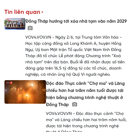
Tin liên quan
Đồng Tháp hướng tới xóa nhà tạm vào năm 2029
VOV4.VOV.VN - Ngày 2/6, tại Trung tâm Văn hóa -
Học tập cộng đồng xã Long Khánh A, huyện Hồng
Ngự, Uỷ ban Mặt trận Tổ quốc Việt Nam tỉnh Đồng
Tháp đã tổ chức Lễ phát động Chương trình “Xoá
nhà tạm” trên địa bàn. Buổi lễ đã nhận được số tiền
đóng góp trên 16,5 tỷ đồng từ các tổ chức, doanh
nghiệp, cá nhân ủng hộ Quỹ Vì người nghèo.
Độc đáo Thực cảnh "Chợ ma" và Làng
chiếu hơn hai trăm năm tuổi được tái
hiện bằng chương trình nghệ thuật ở
Đồng Tháp
VOV4.VOV.VN - Độc đáo thực cảnh "Chợ
ma" và Làng chiếu hơn hai trăm năm tuổi,
được tái hiện trong chương trình nghệ