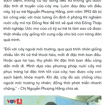
sạch bệnh, không có độ đồng đều và không giữ được
đặc tính di truyền của cây mẹ. Luôn đau đáu với điều
này, kỹ sư trẻ Nguyễn Phượng Hằng, sinh năm 1992 đã từ
bỏ công việc với mức lương ổn định ở phòng thí nghiệm
nuôi cấy mô tại Đồng Nai để trở về quê nhà Đồng Tháp
khởi nghiệp. Ước mơ của cô kỹ sư trẻ là làm sao có được
thật nhiều cây giống tốt cung cấp cho bà con nông dân
quê mình.
"Đối với cây ngoài môi trường, qua quá trình nhân giống
nhiều lần thì có thể thoái hóa, mất đi đặc tính ban đầu.
Hoặc qua lai tạo, thụ phấn thì đặc tính ban đầu cũng
dần mất đi. Mình dựa vào phương pháp nuôi cấy mô
phục tráng lại đặc tính tốt của cây; tạo được cây con
sạch bệnh, khỏe mạnh. Khi đó, cây đủ sức chống chịu
ngoài môi trường tự nhiên; đồng thời phát triển nhanh
chóng." - Chị Nguyễn Phượng Hằng chia sẻ.