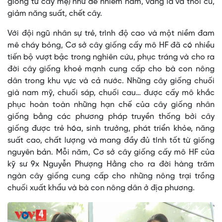
giống từ cây mẹ) như dễ nhiễm nấm, vàng lá và thối củ,
giảm năng suất, chết cây.
Với đội ngũ nhân sự trẻ, trình độ cao và một niềm đam
mê cháy bỏng, Cơ sở cây giống cấy mô HF đã có nhiều
tiến bộ vượt bậc trong nghiên cứu, phục tráng và cho ra
đời cây giống khoẻ mạnh cung cấp cho bà con nông
dân trong khu vực và cả nước. Những cây giống chuối
già nam mỹ, chuối sáp, chuối cau… được cấy mô khắc
phục hoàn toàn những hạn chế của cây giống nhân
giống bằng các phương pháp truyền thống bởi cây
giống được trẻ hóa, sinh trưởng, phát triển khỏe, năng
suất cao, chất lượng và mang đầy đủ tính tốt từ giống
nguyên bản. Mỗi năm, Cơ sở cây giống cấy mô HF của
kỹ sư 9x Nguyễn Phượng Hằng cho ra đời hàng trăm
ngàn cây giống cung cấp cho những nông trại trồng
chuối xuất khẩu và bà con nông dân ở địa phương.