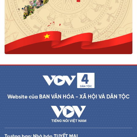
Website của BAN VĂN HÓA - XÃ HỘI VÀ DÂN TỘC
Trưởng ban: Nhà báo TUYẾT MAI