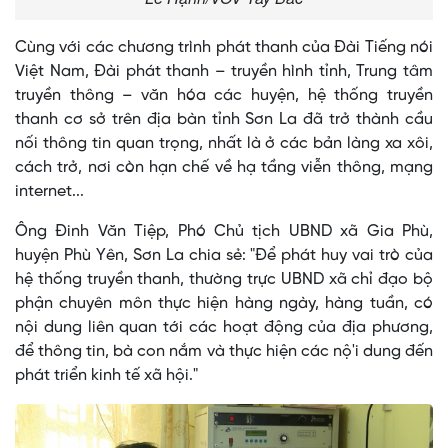
Cùng với các chương trình phát thanh của Đài Tiếng nói
Việt Nam, Đài phát thanh – truyền hình tỉnh, Trung tâm
truyền thông – văn hóa các huyện, hệ thống truyền
thanh cơ sở trên địa bàn tỉnh Sơn La đã trở thành cầu
nối thông tin quan trọng, nhất là ở các bản làng xa xôi,
cách trở, nơi còn hạn chế về hạ tầng viễn thông, mạng
internet...
Ông Đinh Văn Tiệp, Phó Chủ tịch UBND xã Gia Phù,
huyện Phù Yên, Sơn La chia sẻ: "Để phát huy vai trò của
hệ thống truyền thanh, thường trực UBND xã chỉ đạo bộ
phận chuyên môn thực hiện hàng ngày, hàng tuần, có
nội dung liên quan tới các hoạt động của địa phương,
để thông tin, bà con nắm và thực hiện các nộ'i dung đến
phát triển kinh tế xã hội."