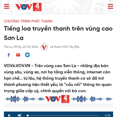
CHƯƠNG TRÌNH PHÁT THANH
Tiếng loa truyền thanh trên vùng cao
Sơn La
Thứ tư, 09:54, 23/10/2024
Lê Hạnh/VOV Tây Bắc
VOV4.VOV.VN - Trên vùng cao Sơn La - những địa bàn
vùng sâu, vùng xa, nơi hạ tầng viễn thông, internet còn
hạn chế... từ lâu, hệ thống truyền thanh cơ sở đã trở
thành phương tiện thiết yếu; là “cầu nối” thông tin quan
trọng giữa cấp uỷ, chính quyền với bà con.
Remaining
-3:36
Loaded
:
Progress
:
Play
Mute