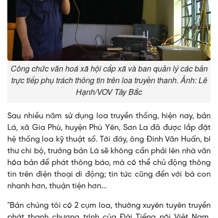
Công chức văn hoá xã hội cấp xã và ban quản lý các bản
trực tiếp phụ trách thông tin trên loa truyền thanh. Ảnh: Lê
Hạnh/VOV Tây Bắc
Sau nhiều năm sử dụng loa truyền thống, hiện nay, bản
Lá, xã Gia Phù, huyện Phù Yên, Sơn La đã được lắp đặt
hệ thống loa kỹ thuật số. Tới đây, ông Đinh Văn Huấn, bí
thư chi bộ, trưởng bản Lá sẽ không cần phải lên nhà văn
hóa bản để phát thông báo, mà có thể chủ động thông
tin trên điện thoại di động; tin tức cũng đến với bà con
nhanh hơn, thuận tiện hơn...
"Bản chúng tôi có 2 cụm loa, thường xuyên tuyên truyền
phát thanh chương trình của Đài Tiếng nói Việt Nam,