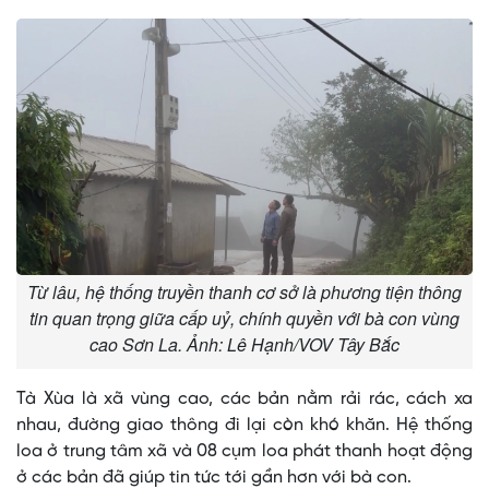
Từ lâu, hệ thống truyền thanh cơ sở là phương tiện thông
tin quan trọng giữa cấp uỷ, chính quyền với bà con vùng
cao Sơn La. Ảnh: Lê Hạnh/VOV Tây Bắc
Tà Xùa là xã vùng cao, các bản nằm rải rác, cách xa
nhau, đường giao thông đi lại còn khó khăn. Hệ thống
loa ở trung tâm xã và 08 cụm loa phát thanh hoạt động
ở các bản đã giúp tin tức tới gần hơn với bà con.