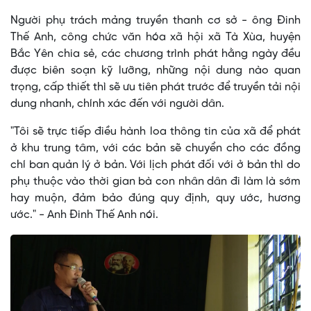
Người phụ trách mảng truyền thanh cơ sở - ông Đinh
Thế Anh, công chức văn hóa xã hội xã Tà Xùa, huyện
Bắc Yên chia sẻ, các chương trình phát hằng ngày đều
được biên soạn kỹ lưỡng, những nội dung nào quan
trọng, cấp thiết thì sẽ ưu tiên phát trước để truyền tải nội
dung nhanh, chính xác đến với người dân.
"Tôi sẽ trực tiếp điều hành loa thông tin của xã để phát
ở khu trung tâm, với các bản sẽ chuyển cho các đồng
chí ban quản lý ở bản. Với lịch phát đối với ở bản thì do
phụ thuộc vào thời gian bà con nhân dân đi làm là sớm
hay muộn, đảm bảo đúng quy định, quy ước, hương
ước." - Anh Đinh Thế Anh nói.