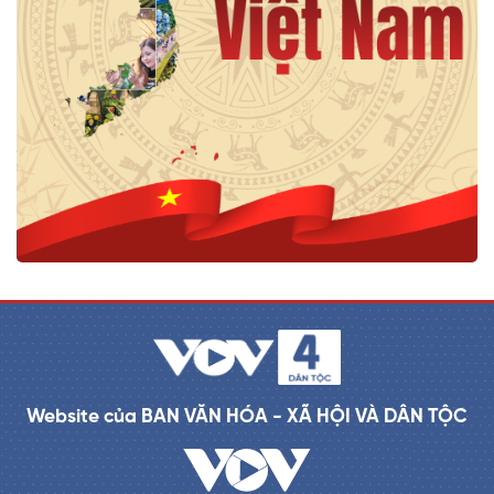
Website của BAN VĂN HÓA - XÃ HỘI VÀ DÂN TỘC