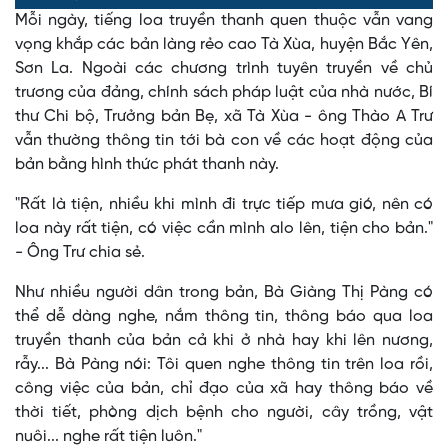
0%
0%
Mỗi ngày, tiếng loa truyền thanh quen thuộc vẫn vang
Time
vọng khắp các bản làng rẻo cao Tà Xùa, huyện Bắc Yên,
Sơn La. Ngoài các chương trình tuyên truyền về chủ
trương của đảng, chính sách pháp luật của nhà nước, Bí
thư Chi bộ, Trưởng bản Bẹ, xã Tà Xùa - ông Thào A Trư
vẫn thường thông tin tới bà con về các hoạt động của
bản bằng hình thức phát thanh này.
"Rất là tiện, nhiều khi mình đi trực tiếp mưa gió, nên có
loa này rất tiện, có việc cần mình alo lên, tiện cho bản."
- Ông Trư chia sẻ.
Như nhiều người dân trong bản, Bà Giàng Thị Pàng có
thể dễ dàng nghe, nắm thông tin, thông báo qua loa
truyền thanh của bản cả khi ở nhà hay khi lên nương,
rẫy... Bà Pàng nói: Tôi quen nghe thông tin trên loa rồi,
công việc của bản, chỉ đạo của xã hay thông báo về
thời tiết, phòng dịch bệnh cho người, cây trồng, vật
nuôi... nghe rất tiện luôn."