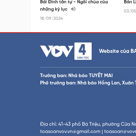
Bái Đính tân tự - Ngôi chùa của
Bản L
những kỷ lục
03/05
18/09/2024
Website của B
Trưởng ban: Nhà báo TUYẾT MAI
Phó trưởng ban: Nhà báo Hồng Lan, Xuân 
Địa chỉ: 41-43 phố Bà Triệu, phường Cửa N
toasoanvov.vn@gmail.com | toasoan@vov