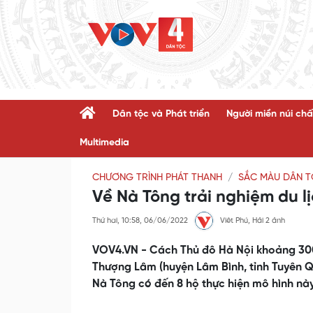
Dân tộc và Phát triển
Người miền núi chấ
Multimedia
CHƯƠNG TRÌNH PHÁT THANH
SẮC MÀU DÂN T
Về Nà Tông trải nghiệm du lị
Thứ hai, 10:58, 06/06/2022
Viêt Phú, Hải 2 ảnh
VOV4.VN - Cách Thủ đô Hà Nội khoảng 300k
Thượng Lâm (huyện Lâm Bình, tỉnh Tuyên Qu
Nà Tông có đến 8 hộ thực hiện mô hình nà