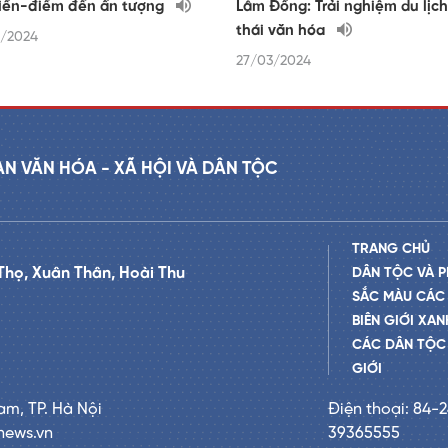
iền-điểm đến ấn tượng
Lâm Đồng: Trải nghiệm du lịch
thái văn hóa
/2024
27/03/2024
AN VĂN HÓA - XÃ HỘI VÀ DÂN TỘC
TRANG CHỦ
Thọ, Xuân Thân, Hoài Thu
DÂN TỘC VÀ P
SẮC MÀU CÁC
BIÊN GIỚI XAN
CÁC DÂN TỘC 
GIỚI
am, TP. Hà Nội
Điện thoại: 84-
news.vn
39365555