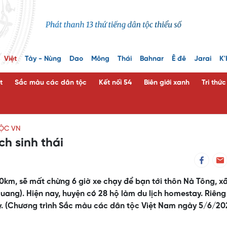
Việt
Tày - Nùng
Dao
Mông
Thái
Bahnar
Ê đê
Jarai
K'
t
Sắc màu các dân tộc
Kết nối 54
Biên giới xanh
Tri thứ
ỘC VN
ch sinh thái
m, sẽ mất chừng 6 giờ xe chạy để bạn tới thôn Nà Tông, x
ang). Hiện nay, huyện có 28 hộ làm du lịch homestay. Riêng
y. (Chương trình Sắc màu các dân tộc Việt Nam ngày 5/6/20