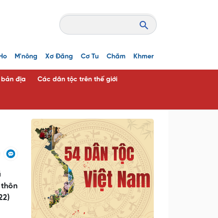
Ho
M'nông
Xơ Đăng
Cơ Tu
Chăm
Khmer
c bản địa
Các dân tộc trên thế giới
ã
 thôn
22)