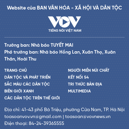
Website của BAN VĂN HÓA - XÃ HỘI VÀ DÂN TỘC
Trưởng ban: Nhà báo TUYẾT MAI
Phó trưởng ban: Nhà báo Hồng Lan, Xuân Thọ, Xuân
Thân, Hoài Thu
TRANG CHỦ
NGƯỜI MIỀN NÚI CHẤT
DÂN TỘC VÀ PHÁT TRIỂN
KẾT NỐI 54
SẮC MÀU CÁC DÂN TỘC
TRI THỨC BẢN ĐỊA
BIÊN GIỚI XANH
MULTIMEDIA
CÁC DÂN TỘC TRÊN THẾ GIỚI
Địa chỉ: 41-43 phố Bà Triệu, phường Cửa Nam, TP. Hà Nội
toasoanvov.vn@gmail.com | toasoan@vovnews.vn
Điện thoại: 84-24-39365555