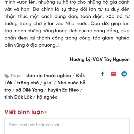
mình vươn lên, nhường sự hỗ trợ cho những hộ gia cảnh
vất vả hơn. Đó chính là sự thay đổi lớn từ tư duy đến
nhận thức một cách đúng đắn, toàn diện, xóa bỏ tư
tưởng trông chờ ỷ lại vào Nhà nước. Qua đó, giúp lan
tỏa mạnh những năng lượng tích cực ra cộng đồng, góp
phần đem lại thành công trong công tác giảm nghèo
bền vững ở địa phương./.
Hương Lý/VOV Tây Nguyên
đơn xin thoát nghèo
Đắk
Tags:
Lắk
trông chờ
ỷ lại
Nhà nước hỗ
trợ
xã Dliê Yang
huyện Ea Hleo
tỉnh Đắk Lắk
hộ nghèo
Viết bình luận