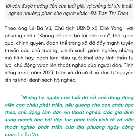
tôi còn được hưởng tiền của tuổi già, vợ chồng tôi xin thoát
nghèo nhường phần cho người khác”-Bà Trần Thị Thoa.
Theo ông Lê Bá Vũ, Chủ tịch UBND xã Dliê Yang với
phương châm "Không để ai bị bỏ lại phía sau”, thời gian
qua, chính quyền, đoàn thể trong xã đã đẩy mạnh tuyên
truyền các chủ trương, chính sách giảm nghèo, những
mô hình hay, cách làm hiệu quả; khơi dậy tinh thần tự
lực, chủ động vươn lên thoát nghèo của người dân. Tính
riêng trong năm 2023, toàn xã đã có 8 hộ dân tự nguyện
xin ra khỏi danh sách hộ nghèo.
“
Những hộ người cao tuổi đã rất chủ động động
viên con cháu phát triển, nêu gương cho con cháu học
theo, chủ động làm đơn xin thoát nghèo. Các gia đình
xung quanh học hỏi tiếp tục phát triển kinh tế và việc
thoát nghèo phát triển của địa phương ngày càng
cao
Lê Bá Vũ.
”-