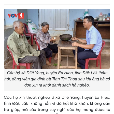
Cán bộ xã Dliê Yang, huyện Ea Hleo, tỉnh Đắk Lắk thăm
hỏi, động viên gia đình bà Trần Thị Thoa sau khi ông bà có
đơn xin ra khỏi danh sách hộ nghèo.
Các hộ xin thoát nghèo ở xã Dliê Yang, huyện Ea Hleo,
tỉnh Đắk Lắk không hẳn vì đã hết khó khăn, không cần
trợ giúp, mà sâu trong suy nghĩ của họ mong được tự