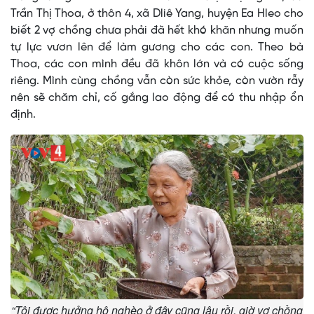
Trần Thị Thoa, ở thôn 4, xã Dliê Yang, huyện Ea Hleo cho
biết 2 vợ chồng chưa phải đã hết khó khăn nhưng muốn
tự lực vươn lên để làm gương cho các con. Theo bà
Thoa, các con mình đều đã khôn lớn và có cuộc sống
riêng. Mình cùng chồng vẫn còn sức khỏe, còn vườn rẫy
nên sẽ chăm chỉ, cố gắng lao động để có thu nhập ổn
định.
“Tôi được hưởng hộ nghèo ở đây cũng lâu rồi, giờ vợ chồng