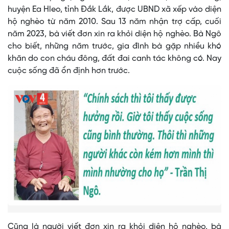
huyện Ea Hleo, tỉnh Đắk Lắk, được UBND xã xếp vào diện
hộ nghèo từ năm 2010. Sau 13 năm nhận trợ cấp, cuối
năm 2023, bà viết đơn xin ra khỏi diện hộ nghèo. Bà Ngô
cho biết, những năm trước, gia đình bà gặp nhiều khó
khăn do con cháu đông, đất đai canh tác không có. Nay
cuộc sống đã ổn định hơn trước.
Cũng là người viết đơn xin ra khỏi diện hộ nghèo, bà