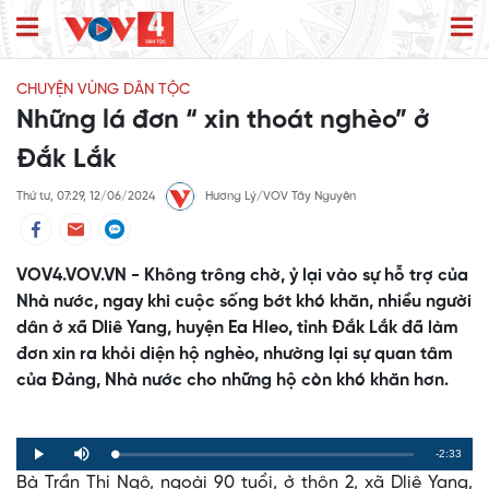
CHUYỆN VÙNG DÂN TỘC
Những lá đơn “ xin thoát nghèo” ở
Đắk Lắk
Thứ tư, 07:29, 12/06/2024
Hương Lý/VOV Tây Nguyên
VOV4.VOV.VN - Không trông chờ, ỷ lại vào sự hỗ trợ của
Nhà nước, ngay khi cuộc sống bớt khó khăn, nhiều người
dân ở xã Dliê Yang, huyện Ea Hleo, tỉnh Đắk Lắk đã làm
đơn xin ra khỏi diện hộ nghèo, nhường lại sự quan tâm
của Đảng, Nhà nước cho những hộ còn khó khăn hơn.
Remaining
-2:33
Loaded
:
Progress
:
Play
Mute
0%
0%
Bà Trần Thị Ngô, ngoài 90 tuổi, ở thôn 2, xã Dliê Yang,
Time