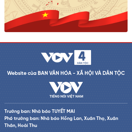
Website của BAN VĂN HÓA - XÃ HỘI VÀ DÂN TỘC
Trưởng ban: Nhà báo TUYẾT MAI
Phó trưởng ban: Nhà báo Hồng Lan, Xuân Thọ, Xuân
Thân, Hoài Thu