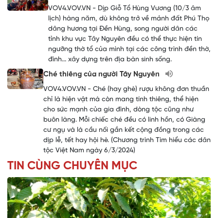
VOV4.VOV.VN - Dịp Giỗ Tổ Hùng Vương (10/3 âm
lịch) hàng năm, dù không trở về mảnh đất Phú Thọ
dâng hương tại Đền Hùng, song người dân các
tỉnh khu vực Tây Nguyên đều có thể thực hiện tín
ngưỡng thờ tổ của mình tại các công trình đền thờ,
đình... xây dựng trên địa bàn sinh sống.
Ché thiêng của người Tây Nguyên
VOV4.VOV.VN - Ché (hay ghè) rượu không đơn thuần
chỉ là hiện vật mà còn mang tính thiêng, thể hiện
cho sức mạnh của gia đình, dòng tộc cũng như
buôn làng. Mỗi chiếc ché đều có linh hồn, có Giàng
cư ngụ và là cầu nối gắn kết cộng đồng trong các
dịp lễ, tết hay hội hè. (Chương trình Tìm hiểu các dân
tộc Việt Nam ngày 6/3/2024)
TIN CÙNG CHUYÊN MỤC