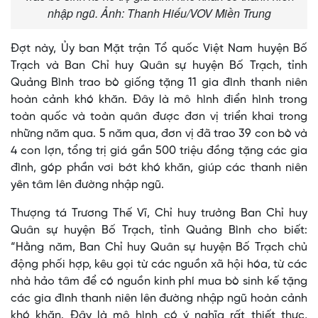
nhập ngũ. Ảnh: Thanh Hiếu/VOV Miền Trung
Đợt này, Ủy ban Mặt trận Tổ quốc Việt Nam huyện Bố
Trạch và Ban Chỉ huy Quân sự huyện Bố Trạch, tỉnh
Quảng Bình trao bò giống tặng 11 gia đình thanh niên
hoàn cảnh khó khăn. Đây là mô hình điển hình trong
toàn quốc và toàn quân được đơn vị triển khai trong
những năm qua. 5 năm qua, đơn vị đã trao 39 con bò và
4 con lợn, tổng trị giá gần 500 triệu đồng tặng các gia
đình, góp phần vơi bớt khó khăn, giúp các thanh niên
yên tâm lên đường nhập ngũ.
Thượng tá Trương Thế Vĩ, Chỉ huy trưởng Ban Chỉ huy
Quân sự huyện Bố Trạch, tỉnh Quảng Bình cho biết:
“Hằng năm, Ban Chỉ huy Quân sự huyện Bố Trạch chủ
động phối hợp, kêu gọi từ các nguồn xã hội hóa, từ các
nhà hảo tâm để có nguồn kinh phí mua bò sinh kế tặng
các gia đình thanh niên lên đường nhập ngũ hoàn cảnh
khó khăn. Đây là mô hình có ý nghĩa rất thiết thực,