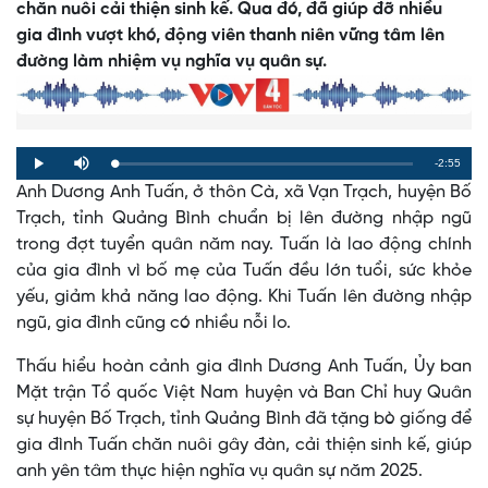
chăn nuôi cải thiện sinh kế. Qua đó, đã giúp đỡ nhiều
gia đình vượt khó, động viên thanh niên vững tâm lên
đường làm nhiệm vụ nghĩa vụ quân sự.
Remaining
-2:55
Loaded
:
Progress
:
Play
Mute
0%
0%
Anh Dương Anh Tuấn, ở thôn Cà, xã Vạn Trạch, huyện Bố
Time
Trạch, tỉnh Quảng Bình chuẩn bị lên đường nhập ngũ
trong đợt tuyển quân năm nay. Tuấn là lao động chính
của gia đình vì bố mẹ của Tuấn đều lớn tuổi, sức khỏe
yếu, giảm khả năng lao động. Khi Tuấn lên đường nhập
ngũ, gia đình cũng có nhiều nỗi lo.
Thấu hiểu hoàn cảnh gia đình Dương Anh Tuấn, Ủy ban
Mặt trận Tổ quốc Việt Nam huyện và Ban Chỉ huy Quân
sự huyện Bố Trạch, tỉnh Quảng Bình đã tặng bò giống để
gia đình Tuấn chăn nuôi gây đàn, cải thiện sinh kế, giúp
anh yên tâm thực hiện nghĩa vụ quân sự năm 2025.