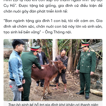
Minh Lợi tự hào khi con sắp trở thành người lính "Bộ đội
Cụ Hồ". Được tặng bò giống, gia đình có điều kiện để
chăn nuôi gây đàn phát triển kinh tế:
“Ban ngành tặng gia đình 1 con bò, tôi rất cám ơn. Gia
đình sẽ chăm sóc, chăn nuôi con bò này lớn và sinh sản,
tạo sinh kế bền vững” - Ông Thông nói.
Trao bò sinh kế hỗ trợ gia đình khó khăn có thanh niên