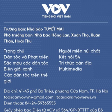
Trưởng ban: Nhà báo TUYẾT MAI
Phó trưởng ban: Nhà báo Hồng Lan, Xuân Thọ, Xuân
Thân, Hoài Thu
Trang chủ
Người miền núi chất
Dân tộc và Phát triển
Kết nối 54
Sắc màu các dân tộc
Tri thức bản địa
Biên giới xanh
Multimedia
Các dân tộc trên thế
giới
Địa chỉ: 41-43 phố Bà Triệu, phường Cửa Nam, TP. Hà Nội
toasoanvov.vn@gmail.com | toasoan@vovnews.vn
Điện thoại: 84-24-39365555
Giấy phép báo Điện tử VOV số 564/GP-BTTTT của Bộ