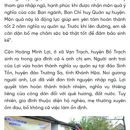
tham gia nhập ngũ, hạnh phúc khi được nhận món quà ý
nghĩa của các Ban ngành, Ban Chỉ huy Quân sự huyện.
Món quà này là động lực giúp em yên tâm hoàn thành
tốt 2 năm nghĩa vụ quân sự. Trước khi lên đường, em sẽ
căn dặn bố mẹ chăm sóc bò thật tốt để đảm bảo sinh
kế”.
Còn Hoàng Minh Lợi, ở xã Vạn Trạch, huyện Bố Trạch
sinh ra trong gia đình có 4 anh chị em. Người anh trai
của Lợi vừa hoàn thành nghĩa vụ quân sự tại đảo Sinh
Tồn, huyện đảo Trường Sa, tỉnh Khánh Hòa. Noi gương
người anh, Lợi đã viết đơn tình nguyện nhập ngũ. Lợi
quyết tâm hoàn thành trách nhiệm, nghĩa vụ thiêng
liêng của công dân đối với quê hương, đất nước. Tuy
nhiên, gia đình thuộc diện hộ nghèo, mẹ thường xuyên
ốm đau, bố không có việc làm ổn định.