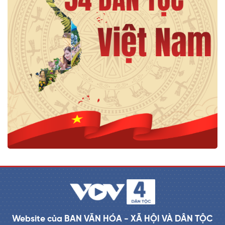
Website của BAN VĂN HÓA - XÃ HỘI VÀ DÂN TỘC