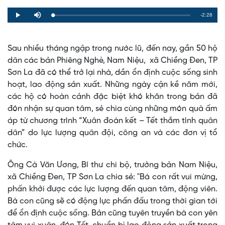
Remaining
-2:28
Loaded
:
Progress
:
Play
Mute
0%
0%
Time
Sau nhiều tháng ngập trong nước lũ, đến nay, gần 50 hộ
dân các bản Phiêng Nghè, Nam Niệu, xã Chiềng Đen, TP
Sơn La đã có thể trở lại nhà, dần ổn định cuộc sống sinh
hoạt, lao động sản xuất. Những ngày cận kề năm mới,
các hộ có hoàn cảnh đặc biệt khó khăn trong bản đã
đón nhận sự quan tâm, sẻ chia cùng những món quà ấm
áp từ chương trình “Xuân đoàn kết – Tết thắm tình quân
dân” do lực lượng quân đội, công an và các đơn vị tổ
chức.
Ông Cà Văn Ương, Bí thư chi bộ, trưởng bản Nam Niệu,
xã Chiềng Đen, TP Sơn La chia sẻ: "Bà con rất vui mừng,
phấn khởi được các lực lượng đến quan tâm, động viên.
Bà con cũng sẽ có động lực phấn đấu trong thời gian tới
để ổn định cuộc sống. Bản cũng tuyên truyền bà con yên