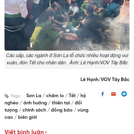
Các cấp, các ngành ở Sơn La tổ chức nhiều hoạt động vui
xuân, đón Tết cho nhân dân. Ảnh: Lê Hạnh/VOV Tây Bắc
Lê Hạnh/VOV Tây Bắc
Sơn La
chăm lo
Tết
hộ
Tags:
nghèo
ảnh hưởng
thiên tai
đối
tượng
chính sách
đồng bào
vùng
cao
biên giới
Viết bình luận