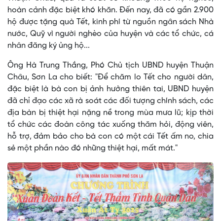
hoàn cảnh đặc biệt khó khăn. Đến nay, đã có gần 2.900
hộ được tặng quà Tết, kinh phí từ nguồn ngân sách Nhà
nước, Quỹ vì người nghèo của huyện và các tổ chức, cá
nhân đăng ký ủng hộ...
Ông Hà Trung Thắng, Phó Chủ tịch UBND huyện Thuận
Châu, Sơn La cho biết: "Để chăm lo Tết cho người dân,
đặc biệt là bà con bị ảnh hưởng thiên tai, UBND huyện
đã chỉ đạo các xã rà soát các đối tượng chính sách, các
địa bàn bị thiệt hại nặng nề trong mùa mưa lũ; kịp thời
tổ chức các đoàn công tác xuống thăm hỏi, động viên,
hỗ trợ, đảm bảo cho bà con có một cái Tết ấm no, chia
sẻ một phần nào đó những thiệt hại, mất mát."