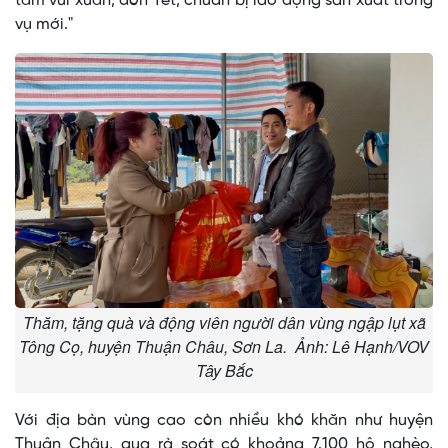
tâm vui xuân, đón Tết, chuẩn bị lao động sản xuất trong
vụ mới."
Thăm, tặng quà và động viên người dân vùng ngập lụt xã
Tông Cọ, huyện Thuận Châu, Sơn La. Ảnh: Lê Hạnh/VOV
Tây Bắc
Với địa bàn vùng cao còn nhiều khó khăn như huyện
Thuận Châu, qua rà soát có khoảng 7.100 hộ nghèo,