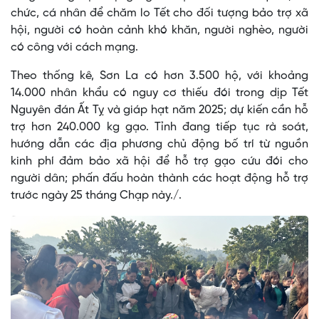
chức, cá nhân để chăm lo Tết cho đối tượng bảo trợ xã
hội, người có hoàn cảnh khó khăn, người nghèo, người
có công với cách mạng.
Theo thống kê, Sơn La có hơn 3.500 hộ, với khoảng
14.000 nhân khẩu có nguy cơ thiếu đói trong dịp Tết
Nguyên đán Ất Tỵ và giáp hạt năm 2025; dự kiến cần hỗ
trợ hơn 240.000 kg gạo. Tỉnh đang tiếp tục rà soát,
hướng dẫn các địa phương chủ động bố trí từ nguồn
kinh phí đảm bảo xã hội để hỗ trợ gạo cứu đói cho
người dân; phấn đấu hoàn thành các hoạt động hỗ trợ
trước ngày 25 tháng Chạp này./.