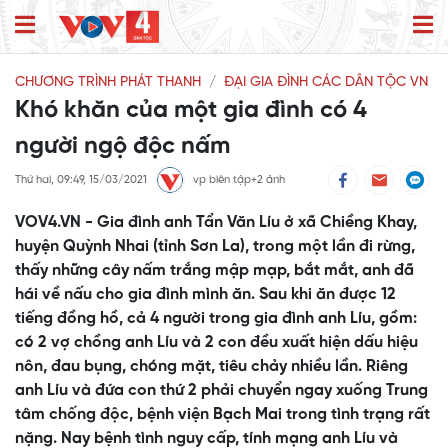
CHƯƠNG TRÌNH PHÁT THANH
ĐẠI GIA ĐÌNH CÁC DÂN TỘC VN
Khó khăn của một gia đình có 4
người ngộ độc nấm
Thứ hai, 09:49, 15/03/2021
vp biên tập+2 ảnh
VOV4.VN - Gia đình anh Tẩn Văn Líu ở xã Chiềng Khay,
huyện Quỳnh Nhai (tỉnh Sơn La), trong một lần đi rừng,
thấy những cây nấm trắng mập mạp, bắt mắt, anh đã
hái về nấu cho gia đình mình ăn. Sau khi ăn được 12
tiếng đồng hồ, cả 4 người trong gia đình anh Líu, gồm:
có 2 vợ chồng anh Líu và 2 con đều xuất hiện dấu hiệu
nôn, đau bụng, chóng mặt, tiêu chảy nhiều lần. Riêng
anh Líu và đứa con thứ 2 phải chuyển ngay xuống Trung
tâm chống độc, bệnh viện Bạch Mai trong tình trạng rất
nặng. Nay bệnh tình nguy cấp, tính mạng anh Líu và