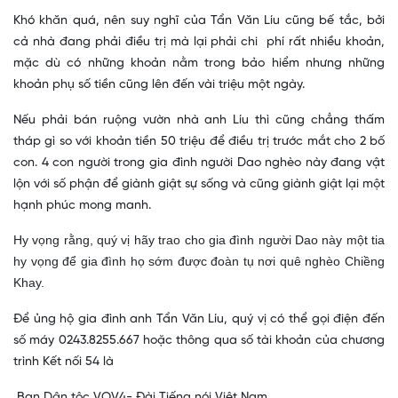
Khó khăn quá, nên suy nghĩ của Tẩn Văn Líu cũng bế tắc, bởi
cả nhà đang phải điều trị mà lại phải chi phí rất nhiều khoản,
mặc dù có những khoản nằm trong bảo hiểm nhưng những
khoản phụ số tiền cũng lên đến vài triệu một ngày.
Nếu phải bán ruộng vườn nhà anh Líu thì cũng chẳng thấm
tháp gì so với khoản tiền 50 triệu để điều trị trước mắt cho 2 bố
con. 4 con người trong gia đình người Dao nghèo này đang vật
lộn với số phận để giành giật sự sống và cũng giành giật lại một
hạnh phúc mong manh.
Hy vọng rằng, quý vị hãy trao cho gia đình người Dao này một tia
hy vọng để gia đình họ sớm được đoàn tụ nơi quê nghèo Chiềng
Khay.
Để ủng hộ gia đình anh Tẩn Văn Líu, quý vị có thể gọi điện đến
số máy 0243.8255.667 hoặc thông qua số tài khoản của chương
trình Kết nối 54 là
B
an Dân tộc VOV4- Đài Tiếng nói Việt Nam