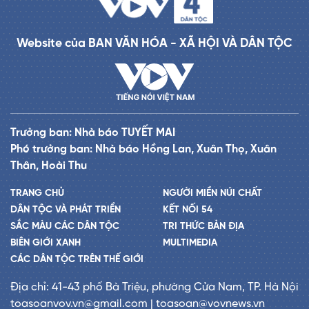
Website của BAN VĂN HÓA - XÃ HỘI VÀ DÂN TỘC
Trưởng ban: Nhà báo TUYẾT MAI
Phó trưởng ban: Nhà báo Hồng Lan, Xuân Thọ, Xuân
Thân, Hoài Thu
TRANG CHỦ
NGƯỜI MIỀN NÚI CHẤT
DÂN TỘC VÀ PHÁT TRIỂN
KẾT NỐI 54
SẮC MÀU CÁC DÂN TỘC
TRI THỨC BẢN ĐỊA
BIÊN GIỚI XANH
MULTIMEDIA
CÁC DÂN TỘC TRÊN THẾ GIỚI
Địa chỉ: 41-43 phố Bà Triệu, phường Cửa Nam, TP. Hà Nội
toasoanvov.vn@gmail.com | toasoan@vovnews.vn