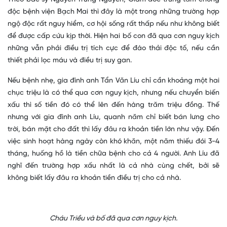
độc bệnh viện Bạch Mai thì đây là một trong những trường hợp
ngộ độc rất nguy hiểm, cơ hội sống rất thấp nếu như không biết
để được cấp cứu kịp thời. Hiện hai bố con đã qua cơn nguy kịch
những vẫn phải điều trị tích cực để đào thải độc tố, nếu cần
thiết phải lọc máu và điều trị suy gan.
Nếu bệnh nhẹ, gia đình anh Tẩn Văn Líu chỉ cần khoảng một hai
chục triệu là có thể qua cơn nguy kịch, nhưng nếu chuyển biến
xấu thì số tiền đó có thể lên đến hàng trăm triệu đồng. Thế
nhưng với gia đình anh Líu, quanh năm chỉ biết bán lưng cho
trời, bán mặt cho đất thì lấy đâu ra khoản tiền lớn như vậy. Đến
việc sinh hoạt hàng ngày còn khó khăn, một năm thiếu đói 3-4
tháng, huống hồ là tiền chữa bệnh cho cả 4 người. Anh Líu đã
nghĩ đến trường hợp xấu nhất là cả nhà cùng chết, bởi sẽ
không biết lấy đâu ra khoản tiền điều trị cho cả nhà.
Cháu Triều và bố đã qua cơn nguy kịch.