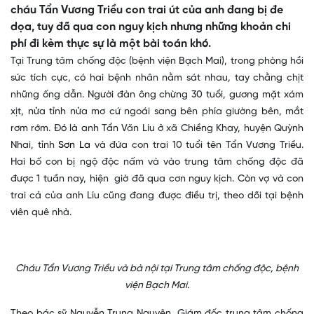
cháu Tẩn Vương Triều con trai út của anh đang bị đe
dọa, tuy đã qua con nguy kịch nhưng những khoản chi
phí đi kèm thực sự là một bài toán khó.
Tại Trung tâm chống độc (bệnh viện Bạch Mai), trong phòng hồi
sức tích cực, có hai bệnh nhân nằm sát nhau, tay chằng chịt
những ống dẫn. Người đàn ông chừng 30 tuổi, gương mặt xám
xịt, nửa tỉnh nửa mơ cứ ngoái sang bên phía giường bên, mắt
rơm rớm. Đó là anh Tẩn Văn Líu ở xã Chiềng Khay, huyện Quỳnh
Nhai, tỉnh
Sơn La
và đứa con trai 10 tuổi tên Tẩn Vương Triều.
Hai bố con bị ngộ độc nấm và vào trung tâm chống độc đã
được 1 tuần nay, hiện giờ đã qua cơn nguy kịch. Còn vợ và con
trai cả của anh Líu cũng đang được điều trị, theo dõi tại bệnh
viên quê nhà.
Cháu Tẩn Vương Triều và bà nội tại Trung tâm chống độc, bệnh
viện Bạch Mai.
Theo bác sỹ Nguyễn Trung Nguyên, Giám đốc trung tâm chống