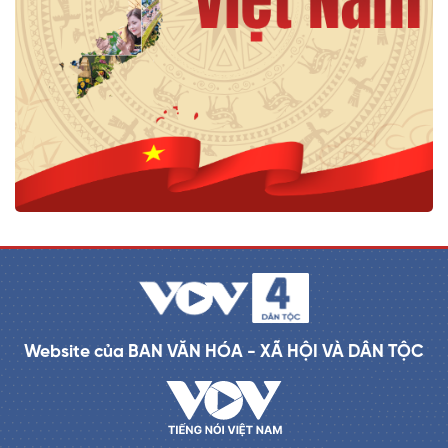
Website của BAN VĂN HÓA - XÃ HỘI VÀ DÂN TỘC