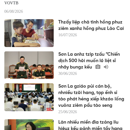
VOVTB
06/08/2026
Thzấy liệp chà tình hồng phuz
ziêm xanhz hồng phuz Lào Cai
16/07/2026
Sơn La anhz tzíp tzấu “Chiến
dịch 500 hòi muốn ló liệt sĩ
nhây bungz kếu
30/06/2026
Sơn La gziáo pủi cán bộ,
nhniều tzòi hang, tạp ếnh sỉ
tào phát héng xiếp khzáo lống
vuônz ziêm pẩu tào seng
25/06/2026
Làn nhiếu miền đìa tzảng líu
hiêuz kếu pảnh miền tẩy hang