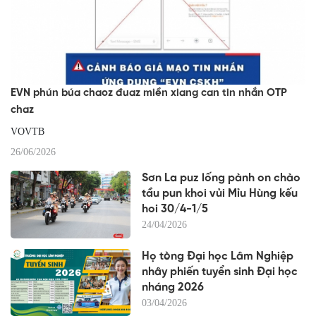
EVN phún búa chaoz đuaz miền xiang can tin nhắn OTP
chaz
VOVTB
26/06/2026
Sơn La puz lống pành on chào
tầu pun khoi vủi Mỉu Hùng kếu
hoi 30/4-1/5
24/04/2026
Họ tòng Đại học Lâm Nghiệp
nhây phiến tuyển sinh Đại học
nháng 2026
03/04/2026