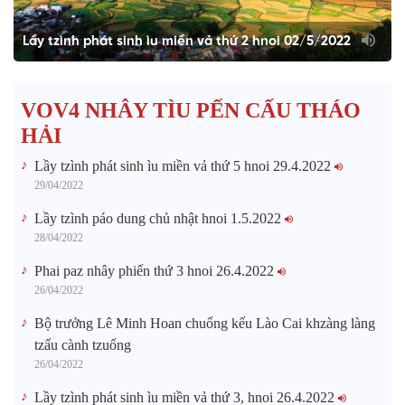
Lầy tzình phát sinh ìu miền vả thứ 2 hnoi 02/5/2022
VOV4 NHÂY TÌU PẾN CẤU THÁO
HẢI
Lầy tzình phát sinh ìu miền vả thứ 5 hnoi 29.4.2022
29/04/2022
Lầy tzình páo dung chủ nhật hnoi 1.5.2022
28/04/2022
Phai paz nhây phiến thứ 3 hnoi 26.4.2022
26/04/2022
Bộ trưởng Lê Minh Hoan chuổng kếu Lào Cai khzàng làng
tzấu cành tzuống​
26/04/2022
Lầy tzình phát sinh ìu miền vả thứ 3, hnoi 26.4.2022