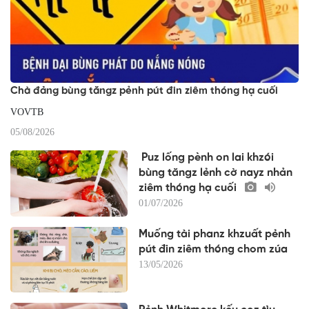
Chà đảng bùng tăngz pẻnh pút đin ziêm thóng hạ cuối
VOVTB
05/08/2026
Puz lống pènh on lai khzói
bùng tăngz lẻnh cờ nayz nhản
ziêm thóng hạ cuối
01/07/2026
Muống tài phanz khzuất pẻnh
pút đin ziêm thóng chom zúa
13/05/2026