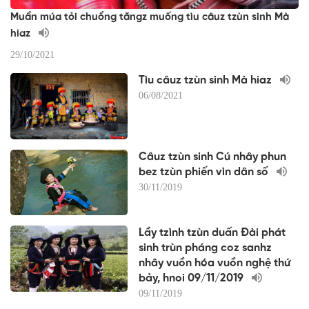
Muẩn múa tỏi chuổng tăngz muống tìu câuz tzùn sinh Mà
hiaz
29/10/2021
Tìu câuz tzùn sinh Mà hiaz
06/08/2021
Câuz tzùn sinh Cú nhây phun
bez tzùn phiến vìn dân số
30/11/2019
Lầy tzình tzùn duấn Đài phát
sinh trùn pháng coz sanhz
nhây vuồn hóa vuồn nghệ thứ
bảy, hnoi 09/11/2019
09/11/2019