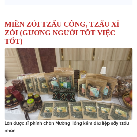
MIỀN ZÓI TZẤU CÔNG, TZẤU XỈ
ZÓI (GƯƠNG NGƯỜI TỐT VIỆC
TỐT)
Làn dược sĩ phính chàn Mường lổng kềm đia liệp sấy tzấu
nhản