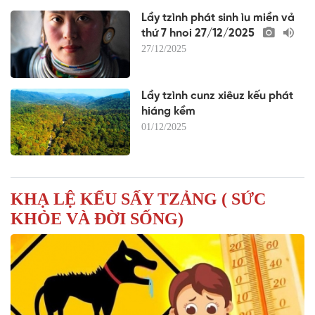
Lầy tzình phát sinh ìu miền vả
thứ 7 hnoi 27/12/2025
27/12/2025
Lầy tzình cunz xiêuz kếu phát
hiáng kềm
01/12/2025
KHẠ LỆ KẾU SẤY TZẢNG ( SỨC
KHỎE VÀ ĐỜI SỐNG)