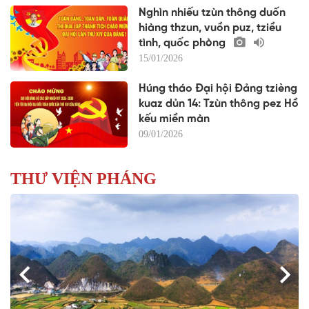
Nghìn nhiếu tzùn thông duốn
hiàng thzun, vuồn puz, tziều
tình, quốc phòng
15/01/2026
Húng tháo Đại hội Đảng tzièng
kuaz dủn 14: Tzùn thông pez Hồ
kếu miền màn
09/01/2026
THƯ VIỆN PHÁNG