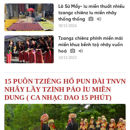
Lò Sử Mẩy- ìu miền thuất nhiếu
tzangz chiênz ìu miền nhây
thống thống
30/11/2024
Tzangz chiênz phính miền mài
miền khuz kềnh tzộ nhây vuồn
hoá
10/11/2023
15 PUÔN TZIÈNG HỔ PUN ĐÀI TNVN
NHÂY LẦY TZÌNH PÁO ÌU MIỀN
DUNG ( CA NHẠC DAO 15 PHÚT)