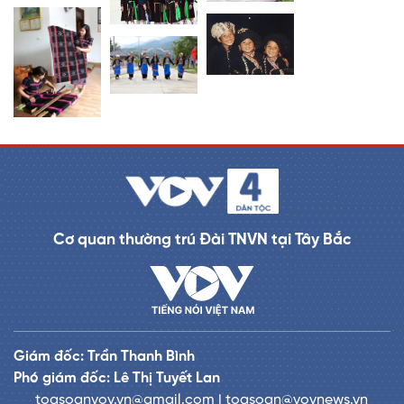
Cơ quan thường trú Đài TNVN tại Tây Bắc
Giám đốc: Trần Thanh Bình
Phó giám đốc: Lê Thị Tuyết Lan
toasoanvov.vn@gmail.com | toasoan@vovnews.vn