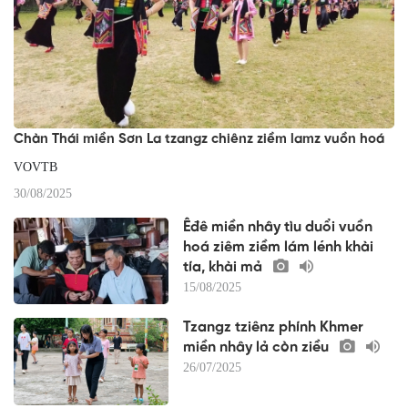
Chàn Thái miền Sơn La tzangz chiênz ziềm lamz vuồn hoá
VOVTB
30/08/2025
Êđê miền nhây tìu duổi vuồn
hoá ziêm ziềm lám lénh khài
tía, khài mả
15/08/2025
Tzangz tziênz phính Khmer
miền nhây lả còn ziều
26/07/2025