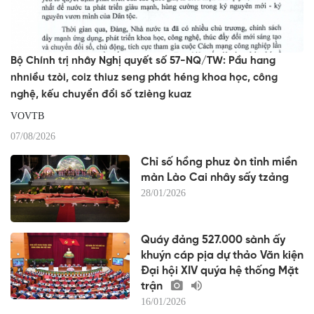
Bộ Chính trị nhây Nghị quyết số 57-NQ/TW: Pầu hang
nhniều tzòi, coiz thiuz seng phát héng khoa học, công
nghệ, kếu chuyển đổi số tzièng kuaz
VOVTB
07/08/2026
Chỉ số hồng phuz òn tỉnh miền
màn Lào Cai nhây sấy tzảng
28/01/2026
Quáy đảng 527.000 sành ấy
khuýn cáp pịa dự thảo Văn kiện
Đại hội XIV quýa hệ thống Mặt
trận
16/01/2026