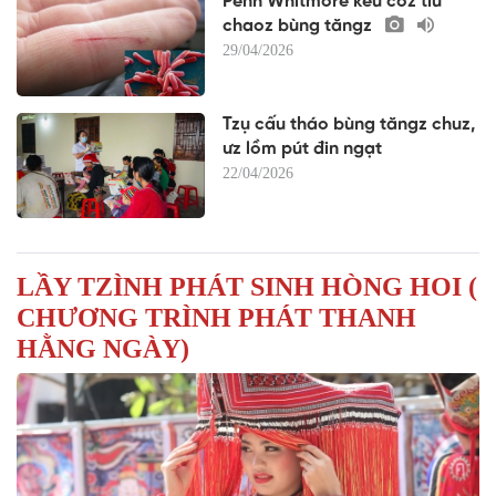
​Pẻnh Whitmore kếu coz tìu
chaoz bùng tăngz
29/04/2026
Tzụ cấu tháo bùng tăngz chuz,
ưz lồm pút đin ngạt
22/04/2026
LẦY TZÌNH PHÁT SINH HÒNG HOI (
CHƯƠNG TRÌNH PHÁT THANH
HẰNG NGÀY)