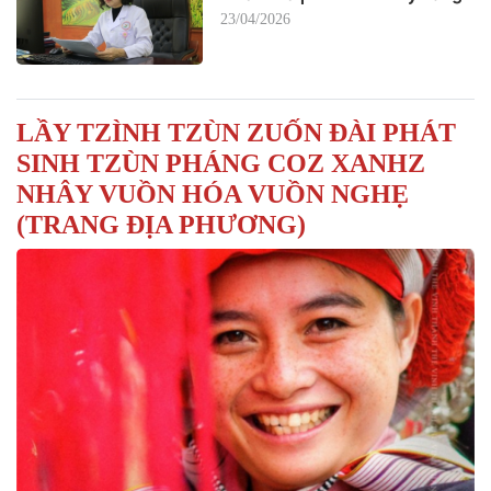
23/04/2026
LẦY TZÌNH TZÙN ZUỐN ĐÀI PHÁT
SINH TZÙN PHÁNG COZ XANHZ
NHÂY VUỒN HÓA VUỒN NGHẸ
(TRANG ĐỊA PHƯƠNG)