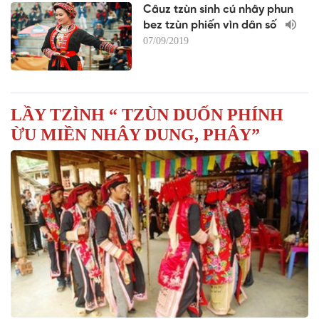
Câuz tzùn sinh cú nhây phun
bez tzùn phiến vìn dân số
07/09/2019
LẦY TZÌNH “ TZÙN DUỐN PHÍNH
ỪU MIỀN NHÂY DUNG, PHÂY”