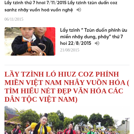
Lầy tzình thứ 7 hnoi 7/11/2015 Lầy tzình tzùn duấn coz
sanhz nhây vuồn hoá vuồn nghệ
06/11/2015
Lầy tzình “ Tzùn duốn phính ừu
miền nhây dung, phây” thứ 7
hoi 22/8/2015
21/08/2015
LẦY TZÌNH LÓ HIUZ COZ PHÍNH
MIỀN VIỆT NAM NHÂY VUỒN HÓA (
TÌM HIỂU NÉT ĐẸP VĂN HÓA CÁC
DÂN TỘC VIỆT NAM)