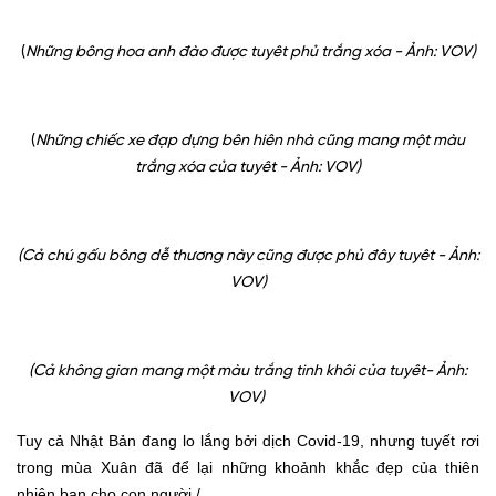
(
Những bông hoa anh đào được t
uyêt phủ trắng xóa - Ảnh: VOV)
(
Những chiếc xe đạp dựng bên hiên nhà cũng mang một màu
trắng xóa của tu
yêt - Ảnh: VOV)
(Cả chú gấu bông dễ thương này cũng được phủ đây t
uyêt - Ảnh:
VOV)
(Cả không gian mang một màu trắng tinh khôi của t
uyêt- Ảnh:
VOV)
Tuy cả Nhật Bản đang lo lắng bởi dịch Covid-19, nhưng tuyết rơi
trong mùa Xuân đã để lại những khoảnh khắc đẹp của thiên
nhiên ban cho con người./.