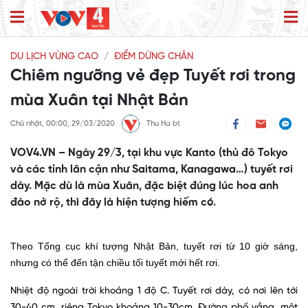
DU LỊCH VÙNG CAO
ĐIỂM DỪNG CHÂN
Chiêm ngưỡng vẻ đẹp Tuyết rơi trong
mùa Xuân tại Nhật Bản
Chủ nhật, 00:00, 29/03/2020
Thu Ha bt
VOV4.VN – Ngày 29/3, tại khu vực Kanto (thủ đô Tokyo
và các tỉnh lân cận như Saitama, Kanagawa…) tuyết rơi
dày. Mặc dù là mùa Xuân, đặc biệt đúng lúc hoa anh
đào nở rộ, thì đây là hiện tượng hiếm có.
Theo Tổng cục khí tượng Nhật Bản, tuyết rơi từ 10 giờ sáng,
nhưng có thể đến tận chiều tối tuyết mới hết rơi.
Nhiệt độ ngoài trời khoảng 1 độ C. Tuyết rơi dày, có nơi lên tới
30-40 cm, riêng Tokyo khoảng 10-30cm. Đường phố vắng, một