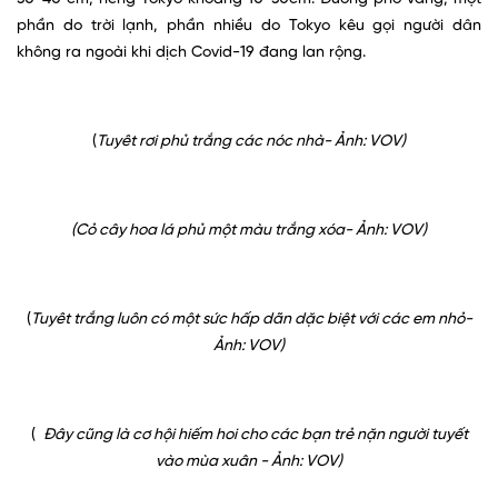
phần do trời lạnh, phần nhiều do Tokyo kêu gọi người dân
không ra ngoài khi dịch Covid-19 đang lan rộng.
(
Tuyêt rơi phủ trắng các nóc nhà- Ảnh: VOV)
(Cỏ cây hoa lá phủ một màu trắng xóa
- Ảnh: VOV)
(
Tuyêt trắng luôn có một sức hấp dãn dặc biệt với các em nhỏ-
Ảnh: VOV)
(
Đ
ây cũng là cơ hội hiếm hoi cho các bạn trẻ nặn người tuyết
vào mùa xuân - Ảnh: VOV)