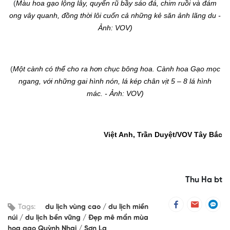
(
Màu hoa gạo lộng lẫy, quyến rũ bầy sáo đá, chim ruồi và đám
ong vây quanh, đồng thời lôi cuốn cả những kẻ săn ảnh lãng du
-
Ảnh: VOV)
(
Một cành có thể cho ra hơn chục bông hoa
.
Cành hoa Gạo mọc
ngang, với những gai hình nón, lá kép chân vịt 5 – 8 lá hình
mác.
- Ảnh: VOV)
Việt Anh, Trần Duyệt
/VOV Tây Bắc
Thu Ha bt
Tags:
du lịch vùng cao
du lịch miền
núi
du lịch bền vững
Đẹp mê mẩn mùa
hoa gạo Quỳnh Nhai
Sơn La