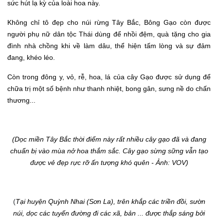
sức hút lạ kỳ của loài hoa này
.
Không chỉ tô đẹp cho núi rừng Tây Bắc,
Bông Gạo còn được
người phụ nữ dân tộc Thái dùng để nhồi đệm, quà tặng cho gia
đình nhà chồng khi về làm dâu, thể hiện tấm lòng và sự đảm
đang, khéo léo.
Còn trong đông y, vỏ, rễ, hoa, lá của cây Gạo được sử dụng để
chữa trị một số bệnh như thanh nhiệt, bong gân, sưng nề do chấn
thương...
(Dọc miền Tây Bắc thời điểm này rất nhiều cây gạo đã và đang
chuẩn bị vào mùa nở hoa thắm sắc
. C
ây gạo sừng sững vẫn tạo
được vẻ đẹp rực rỡ ấn tượng khó quên - Ảnh: VOV)
(
Tại huyện Quỳnh Nhai (Sơn La), trên khắp các triền đồi, sườn
núi, dọc các tuyến đường đi các xã, bản ... được thắp sáng bởi