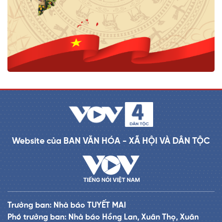
Website của BAN VĂN HÓA - XÃ HỘI VÀ DÂN TỘC
Trưởng ban: Nhà báo TUYẾT MAI
Phó trưởng ban: Nhà báo Hồng Lan, Xuân Thọ, Xuân