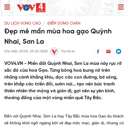
DU LỊCH VÙNG CAO
ĐIỂM DỪNG CHÂN
Đẹp mê mẩn mùa hoa gạo Quỳnh
Nhai, Sơn La
Chủ nhật, 00:00, 23/02/2020
Thu Ha bt
VOV4.VN - Miền đất Quỳnh Nhai, Sơn La mùa này rực rỡ
sắc đỏ của hoa Gạo. Từng bông hoa bung nở trên
những cành khẳng khiu, dọc các con đường, bờ sông,
trên khắp các triền đồi, sườn núi... tạo nên bức tranh
thiên nhiên thơ mộng và giản dị, gợi nên sự yên bình,
thoáng đãng của một vùng miền quê Tây Bắc.
Đ
ến với Quỳnh Nhai, Sơn La hay Tây Bắc mùa hoa Gạo
du khách
sẽ không khỏi ngỡ ngàng bởi vẻ đẹp mộc mạc, giản dị, nhưng có