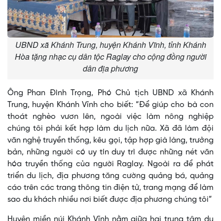
UBND xã Khánh Trung, huyện Khánh Vĩnh, tỉnh Khánh
Hòa tặng nhạc cụ dân tộc Raglay cho cộng đồng người
dân địa phương
Ông Phan Đình Trọng, Phó Chủ tịch UBND xã Khánh
Trung, huyện Khánh Vĩnh cho biết: “Để giúp cho bà con
thoát nghèo vươn lên, ngoài việc làm nông nghiệp
chúng tôi phải kết hợp làm du lịch nữa. Xã đã làm đội
văn nghệ truyền thống, kêu gọi, tập hợp già làng, trưởng
bản, những người có uy tín duy trì được những nét văn
hóa truyền thống của người Raglay. Ngoài ra để phát
triển du lịch, địa phương tăng cường quảng bá, quảng
cáo trên các trang thông tin điện tử, trang mạng để làm
sao du khách nhiều nơi biết được địa phương chúng tôi”
Huyện miền núi Khánh Vĩnh nằm giữa hai trung tâm du