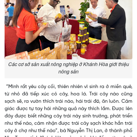
Các cơ sở sản xuất nông nghiệp ở Khánh Hòa giới thiệu
nông sản
“Mình rất yêu cây cối, thiên nhiên vì sinh ra ở miền quê,
từ nhỏ đã tiếp xúc cỏ cây, hoa lá. Trái cây nào cũng
sạch sẽ, ra vườn thích trái nào, hái trái đó, ăn luôn. Cảm
giác được tự tay hái những quả này thích lắm. Được lên
đây được biết những cây trái này sinh trưởng, phát triển
như thế nào, cảm nhận được trái cây sạch khác hẳn trái
cây ở chợ như thế nào”, bà Nguyễn Thị Lan, ở thành phố