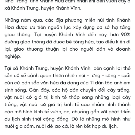
Nha Trang, tỉnh Khánh Hòa cảm nhận khi đến vườn cây ở
xã Khánh Trung, huyện Khánh Vĩnh.
Những năm qua, các địa phương miền núi tỉnh Khánh
Hòa được ưu tiên nguồn lực xây dựng cơ sở hạ tầng
giao thông. Tại huyện Khánh Vĩnh đến nay, hơn 90%
đường giao thông đã được bê tông hóa, tạo điều kiện đi
lại, giao thương thuận lợi cho người dân và doanh
nghiệp.
Tại xã Khánh Trung, huyện Khánh Vĩnh bên cạnh lợi thế
sẵn có về cảnh quan thiên nhiên núi - rừng - sông - suối
còn có bản sắc văn hóa đa dạng của 11 dân tộc anh em
sinh sống. Gần đây, các hộ dân chuyển đổi cây trồng,
vật nuôi có giá trị kinh tế thấp sang những loại cây
trồng, vật nuôi có giá trị kinh tế cao nhằm hình thành
các mô hình kinh tế vườn, ao, chuồng gắn với phát triển
du lịch sinh thái cộng đồng. Đó là những mô hình như
nuôi gia cầm, nuôi dê, ao cá, lò rèn kết hợp du lịch.