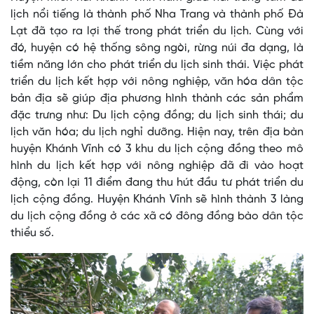
lịch nổi tiếng là thành phố Nha Trang và thành phố Đà
Lạt đã tạo ra lợi thế trong phát triển du lịch. Cùng với
đó, huyện có hệ thống sông ngòi, rừng núi đa dạng, là
tiềm năng lớn cho phát triển du lịch sinh thái. Việc phát
triển du lịch kết hợp với nông nghiệp, văn hóa dân tộc
bản địa sẽ giúp địa phương hình thành các sản phẩm
đặc trưng như: Du lịch cộng đồng; du lịch sinh thái; du
lịch văn hóa; du lịch nghỉ dưỡng. Hiện nay, trên địa bàn
huyện Khánh Vĩnh có 3 khu du lịch cộng đồng theo mô
hình du lịch kết hợp với nông nghiệp đã đi vào hoạt
động, còn lại 11 điểm đang thu hút đầu tư phát triển du
lịch cộng đồng. Huyện Khánh Vĩnh sẽ hình thành 3 làng
du lịch cộng đồng ở các xã có đông đồng bào dân tộc
thiểu số.