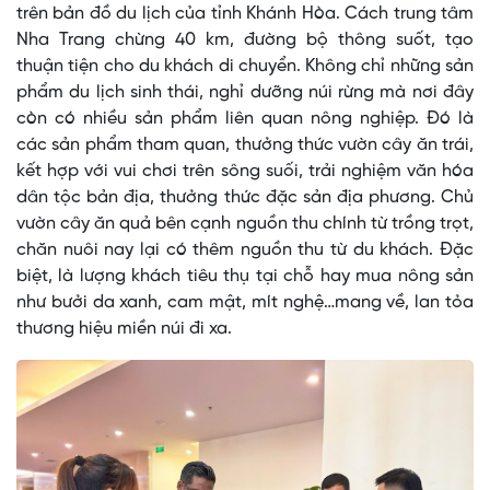
trên bản đồ du lịch của tỉnh Khánh Hòa. Cách trung tâm
Nha Trang chừng 40 km, đường bộ thông suốt, tạo
thuận tiện cho du khách di chuyển. Không chỉ những sản
phẩm du lịch sinh thái, nghỉ dưỡng núi rừng mà nơi đây
còn có nhiều sản phẩm liên quan nông nghiệp. Đó là
các sản phẩm tham quan, thưởng thức vườn cây ăn trái,
kết hợp với vui chơi trên sông suối, trải nghiệm văn hóa
dân tộc bản địa, thưởng thức đặc sản địa phương. Chủ
vườn cây ăn quả bên cạnh nguồn thu chính từ trồng trọt,
chăn nuôi nay lại có thêm nguồn thu từ du khách. Đặc
biệt, là lượng khách tiêu thụ tại chỗ hay mua nông sản
như bưởi da xanh, cam mật, mít nghệ…mang về, lan tỏa
thương hiệu miền núi đi xa.