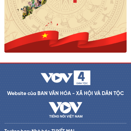
Website của BAN VĂN HÓA - XÃ HỘI VÀ DÂN TỘC