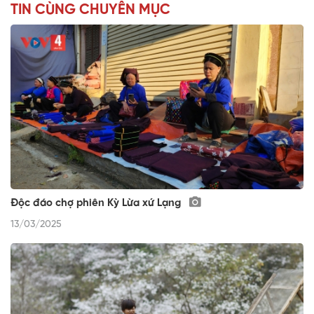
TIN CÙNG CHUYÊN MỤC
Độc đáo chợ phiên Kỳ Lừa xứ Lạng
13/03/2025