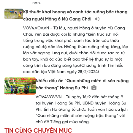
nạn.
Kỹ thuật khai hoang và canh tác ruộng bậc thang
của người Mông ở Mù Cang Chải
VOV4.VOV.VN - Từ lâu, người Mông ở huyện Mù Cang
Chải, Yên Bái được coi là những “kiến trúc sư” nổi
tiếng trong việc khai phá, canh tác trên các thửa
ruộng có độ dốc lớn. Những thửa ruộng tầng tầng, lớp
lớp vắt ngang lưng núi, dưới chân đồi được tạo ra từ
bàn tay, khối óc của biết bao thế hệ thực sự là một
công trình lao động sáng tạo.(Chương trình Tìm hiểu
các dân tộc Việt Nam ngày 28/2/2024)
Nhiều dấu ấn "Qua những miền di sản ruộng
bậc thang" Hoàng Su Phì
VOV4.VOV.VN - Từ ngày 16/9 đến hết tháng 9
tại huyện Hoàng Su Phì, UBND huyện Hoàng Su
Phì, tỉnh Hà Giang tổ chức Tuần văn hóa du lịch
“Qua những miền di sản ruộng bậc thang” với
chủ đề Tiếng gọi mùa vàng.
TIN CÙNG CHUYÊN MỤC