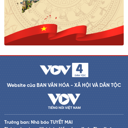
Website của BAN VĂN HÓA - XÃ HỘI VÀ DÂN TỘC
Trưởng ban: Nhà báo TUYẾT MAI