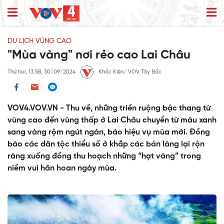
DU LỊCH VÙNG CAO
"Mùa vàng" nơi rẻo cao Lai Châu
Thứ hai, 13:58, 30/09/2024
Khắc Kiên/ VOV Tây Bắc
VOV4.VOV.VN - Thu về, những triền ruộng bậc thang từ
vùng cao đến vùng thấp ở Lai Châu chuyển từ màu xanh
sang vàng rộm ngút ngàn, báo hiệu vụ mùa mới. Đồng
bào các dân tộc thiểu số ở khắp các bản làng lại rộn
ràng xuống đồng thu hoạch những “hạt vàng” trong
niềm vui hân hoan ngày mùa.