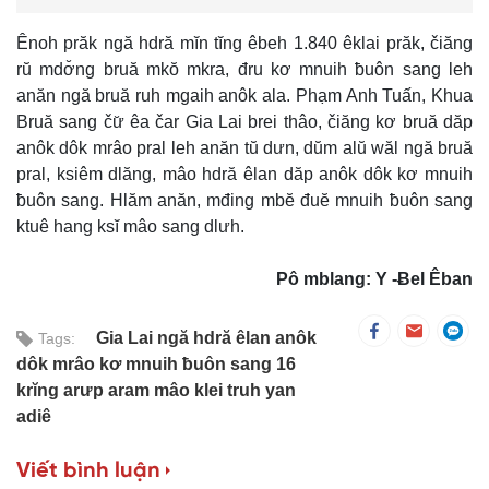
Ênoh prăk ngă hdră mĭn tĭng êbeh 1.840 êklai prăk, čiăng
rŭ mdơ̆ng bruă mkŏ mkra, đru kơ mnuih ƀuôn sang leh
anăn ngă bruă ruh mgaih anôk ala. Phạm Anh Tuấn, Khua
Bruă sang čư̆ êa čar Gia Lai brei thâo, čiăng kơ bruă dăp
anôk dôk mrâo pral leh anăn tŭ dưn, dŭm alŭ wăl ngă bruă
pral, ksiêm dlăng, mâo hdră êlan dăp anôk dôk kơ mnuih
ƀuôn sang. Hlăm anăn, mđing mbĕ đuĕ mnuih ƀuôn sang
ktuê hang ksĭ mâo sang dlưh.
Pô mblang: Y -Ƀel Êban
Gia Lai ngă hdră êlan anôk
Tags:
dôk mrâo kơ mnuih ƀuôn sang 16
krĭng arưp aram mâo klei truh yan
adiê
Viết bình luận