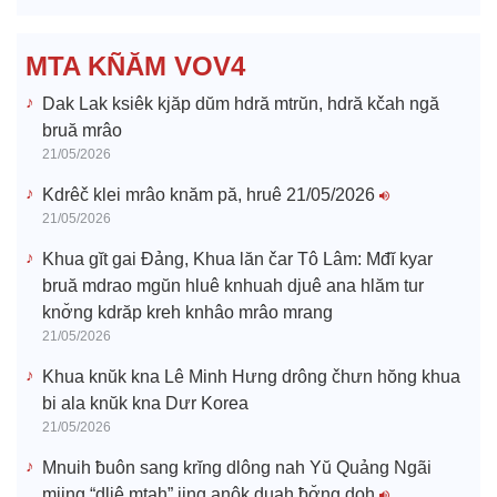
d
e
MTA KÑĂM VOV4
o
Dak Lak ksiêk kjăp dŭm hdră mtrŭn, hdră kčah ngă
bruă mrâo
21/05/2026
Kdrêč klei mrâo knăm pă, hruê 21/05/2026
21/05/2026
Khua gĭt gai Đảng, Khua lăn čar Tô Lâm: Mđĭ kyar
bruă mdrao mgŭn hluê knhuah djuê ana hlăm tur
knơ̆ng kdrăp kreh knhâo mrâo mrang
21/05/2026
Khua knŭk kna Lê Minh Hưng drông čhưn hŏng khua
bi ala knŭk kna Dưr Korea
21/05/2026
Mnuih ƀuôn sang krĭng dlông nah Yŭ Quảng Ngãi
mjing “dliê mtah” jing anôk duah ƀơ̆ng doh