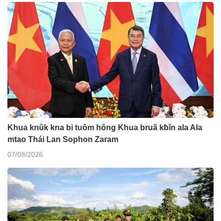
Khua knŭk kna bi tuôm hŏng Khua bruă kƀĭn ala Ala
mtao Thái Lan Sophon Zaram
07/08/2026