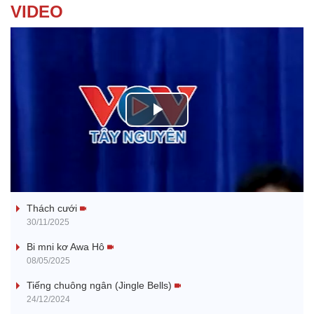
VIDEO
P
l
Tanh bĕ ayong dăm jŭ
a
Thách cưới
y
30/11/2025
V
Bi mni kơ Awa Hô
08/05/2025
i
Tiếng chuông ngân (Jingle Bells)
24/12/2024