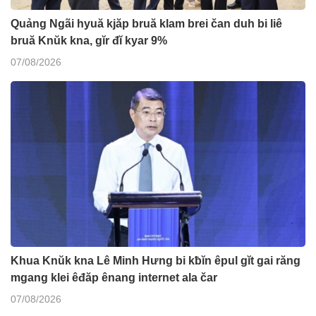
Quảng Ngãi hyuă kjăp bruă klam brei čan duh bi liê
bruă Knŭk kna, gĭr đĭ kyar 9%
07/08/2026
Khua Knŭk kna Lê Minh Hưng bi kƀĭn êpul gĭt gai răng
mgang klei êđăp ênang internet ala čar
07/08/2026