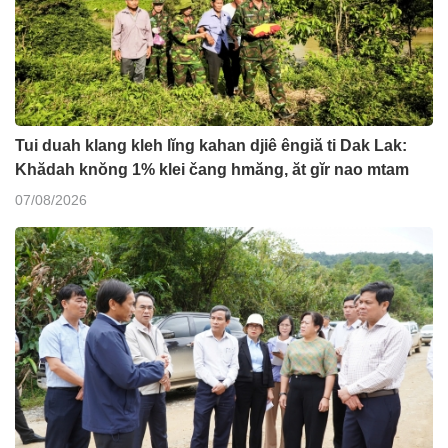
Tui duah klang kleh lĭng kahan djiê êngiă ti Dak Lak:
Khădah knŏng 1% klei čang hmăng, ăt gĭr nao mtam
07/08/2026