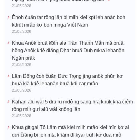
21/05/2026
Ênoh čuăn tar rŏng lăn bi mlih klei kpĭ leh anăn boh
kdrŭt mrâo kơ boh mnga Việt Nam
21/05/2026
Khua Anôk bruă kƀĭn ala Trần Thanh Mẫn mă bruă
hŏng Anôk kriê dlăng Dhar bruă Duh mkra lehanăn
Ngăn prăk
21/05/2026
Lâm Đồng čoh čuăn Đức Trọng jing anôk phŭn kơ
bruă kiă kriê lehanăn bruă kđi car mrâo
21/05/2026
Kahan alŭ wăl 5 đru rŭ mdơ̆ng sang hră knŭk kna čiêm
rông mlir gưl alŭ wăl knông lăn
21/05/2026
Khua gĭt gai Tô Lâm mtă klei mlih mrâo klei mĭn kơ ai
dưi čiăng bi leh mta kñăm đĭ kyar truh kơ dua mrô