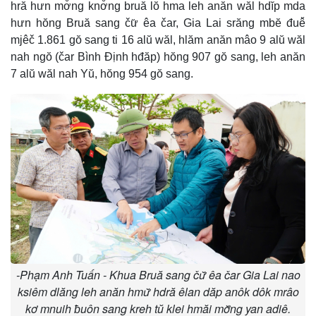
hră hưn mơ̆ng knơ̆ng bruă lŏ hma leh anăn wăl hdĭp mda
hưn hŏng Bruă sang čư̆ êa čar, Gia Lai srăng mbĕ đuê̆
mjêč 1.861 gŏ sang ti 16 alŭ wăl, hlăm anăn mâo 9 alŭ wăl
nah ngŏ (čar Bình Định hđăp) hŏng 907 gŏ sang, leh anăn
7 alŭ wăl nah Yŭ, hŏng 954 gŏ sang.
-Phạm Anh Tuấn - Khua Bruă sang čư̆ êa čar Gia Lai nao
ksiêm dlăng leh anăn hmư̆ hdră êlan dăp anôk dôk mrâo
kơ mnuih ƀuôn sang kreh tŭ klei hmăi mơ̆ng yan adiê.