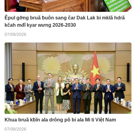
Êpul gơ̆ng bruă ƀuôn sang čar Dak Lak bi mklă hdră
kčah mđĭ kyar wưng 2026-2030
07/08/2026
Khua bruă kƀĭn ala drông pô bi ala Mi ti Việt Nam
07/08/2026