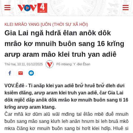
KLEI MRÂO YANG [UÔN (THỜI SỰ XÃ HỘI)
Gia Lai ngă hdră êlan anôk dôk
mrâo kơ mnuih ƀuôn sang 16 krĭng
arưp aram mâo klei truh yan adiê
Thứ hai, 10:11, 01/12/2025
Pô mblang: Y -Ƀel Êban
VOV.Êđê - Ti anăp klei yan adiê ƀrư̆ hruê ƀrư̆ dleh dưi
ksiêm dlăng, arưp aram klei truh yan adiê, čar Gia Lai
dôk mjêč dăp anôk dôk mrâo kơ mnuih ƀuôn sang ti 16
krĭng arưp aram ktang.
Čar mñă kơ dŭm alŭ wăl mđing tal êlâo mbĕ đuê̆ mnuih
ƀuôn sang mâo sang klưh leh anăn hnưm bi leh bruă mkŏ
mkra čiăng kơ mnuih ƀuôn sang bi hơĭt klei hdĭp. Hluê si