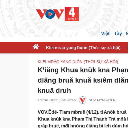
Việt
Tày -
Klei mrâo yang ƀuôn (Thời sự xã hội)
KLEI MRÂO YANG [UÔN (THỜI SỰ XÃ HỘI)
K’iăng Khua knŭk kna Phạm
dlăng bruă knuă ksiêm dlăn
knuă druh
Thứ sáu, 09:31, 05/12/2025
VOV TAYNGUYEN
VOV.Êđê- Tlam mbruê (4/12), ti Anôk bruă
Khua knŭk kna Phạm Thị Thanh Trà mñă k
grăp hruê, mđĭ hnơ̆ng čiăng bi leh dŭm 