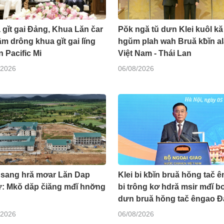
gĭt gai Đảng, Khua Lăn čar
Pŏk ngă tŭ dưn Klei kuôl kă
m drông khua gĭt gai lĭng
hgŭm plah wah Bruă kƀĭn al
 Pacific Mi
Việt Nam - Thái Lan
/2026
06/08/2026
 sang hră mơar Lăn Dap
Klei bi kƀĭn bruă hŏng tač 
: Mkŏ dăp čiăng mđĭ hnơ̆ng
bi trông kơ hdră msir mđĭ b
dưn bruă hŏng tač êngao 
/2026
06/08/2026