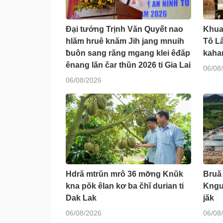
Đại tướng Trịnh Văn Quyết nao
Khua 
hlăm hruê knăm Jih jang mnuih
Tô Lâ
ƀuôn sang răng mgang klei êđăp
kahan
ênang lăn čar thŭn 2026 ti Gia Lai
06/08
06/08/2026
Hdră mtrŭn mrô 36 mơ̆ng Knŭk
Bruă
kna pŏk êlan kơ ba čhĭ durian ti
Kngư
Dak Lak
jăk
06/08/2026
06/08