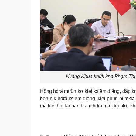
K’iăng Khua knŭk kna Phạm Thị 
Hŏng hdră mtrŭn kơ klei ksiêm dlăng, dăp knu
boh nik hdră ksiêm dlăng, klei phŭn bi mklă
mă klei blŭ lar ƀar; hlăm hdră mă klei blŭ, Ph