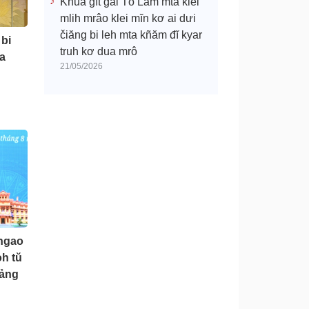
Khua gĭt gai Tô Lâm mtă klei
mlih mrâo klei mĭn kơ ai dưi
čiăng bi leh mta kñăm đĭ kyar
 bi
truh kơ dua mrô
a
21/05/2026
êngao
oh tŭ
Đảng