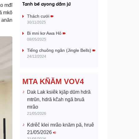
a
Tanh bĕ ayong dăm jŭ
âo mđĭ
tă mkŏ
y
Thách cưới
h anăn
30/11/2025
V
Bi mni kơ Awa Hô
08/05/2025
i
Tiếng chuông ngân (Jingle Bells)
d
24/12/2024
e
MTA KÑĂM VOV4
o
Dak Lak ksiêk kjăp dŭm hdră
mtrŭn, hdră kčah ngă bruă
mrâo
21/05/2026
Kdrêč klei mrâo knăm pă, hruê
21/05/2026