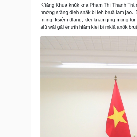
K’iăng Khua knŭk kna Phạm Thị Thanh Trà mt
hnơ̆ng srăng dleh snăk bi leh bruă lam jao
mjing, ksiêm dlăng, klei kñăm jing mjing t
alŭ wăl găl ênưih hlăm klei bi mklă anôk bru