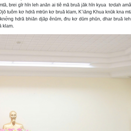
ă, brei gĭr hĭn leh anăn ai tiê mă bruă jăk hĭn kyua tơdah am
. Djŏ tuôm kơ hdră mtrŭn kơ bruă klam, K’iăng Khua knŭk kna m
ur knơ̆ng hdră bhiăn djăp ênŭm, đru kơ dŭm phŭn, dhar bruă le
ă klam.