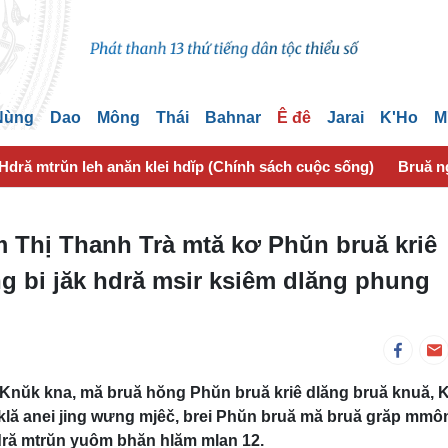
 Nùng
Dao
Mông
Thái
Bahnar
Ê đê
Jarai
K'Ho
M
Hdră mtrŭn leh anăn klei hdĭp (Chính sách cuộc sống)
Bruă n
 Thị Thanh Trà mtă kơ Phŭn bruă kriê
g bi jăk hdră msir ksiêm dlăng phung
 Knŭk kna, mă bruă hŏng Phŭn bruă kriê dlăng bruă knuă, K
lă anei jing wưng mjêč, brei Phŭn bruă mă bruă grăp mmô
hdră mtrŭn yuôm bhăn hlăm mlan 12.