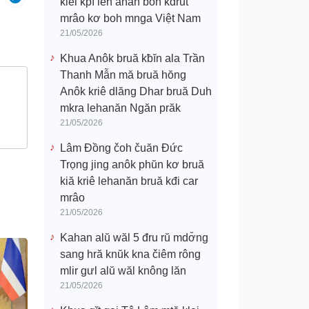
klei kpĭ leh anăn boh kdrŭt
mrâo kơ boh mnga Việt Nam
21/05/2026
Khua Anôk bruă kƀĭn ala Trần
Thanh Mẫn mă bruă hŏng
Anôk kriê dlăng Dhar bruă Duh
mkra lehanăn Ngăn prăk
21/05/2026
Lâm Đồng čoh čuăn Đức
Trọng jing anôk phŭn kơ bruă
kiă kriê lehanăn bruă kđi car
mrâo
21/05/2026
Kahan alŭ wăl 5 đru rŭ mdơ̆ng
sang hră knŭk kna čiêm rông
mlir gưl alŭ wăl knông lăn
21/05/2026