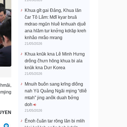
21/05/2026
Khua gĭt gai Đảng, Khua lăn
čar Tô Lâm: Mđĭ kyar bruă
mdrao mgŭn hluê knhuah djuê
ana hlăm tur knơ̆ng kdrăp kreh
knhâo mrâo mrang
21/05/2026
Khua knŭk kna Lê Minh Hưng
drông čhưn hŏng khua bi ala
knŭk kna Dưr Korea
21/05/2026
Mnuih ƀuôn sang krĭng dlông
 hmăi,
nah Yŭ Quảng Ngãi mjing “dliê
 mjing
mtah” jing anôk duah ƀơ̆ng
doh
21/05/2026
UYEN
Ênoh čuăn tar rŏng lăn bi mlih