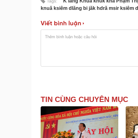
K’iăng Khua knŭk kna Phạm Thị 
Tags:
knuă ksiêm dlăng bi jăk hdră msir ksiêm
Viết bình luận
TIN CÙNG CHUYÊN MỤC