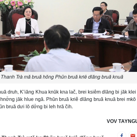
Thanh Trà mă bruă hŏng Phŭn bruă kriê dlăng bruă knuă
ă druh, K’iăng Khua knŭk kna lač, brei ksiêm dlăng bi jăk klei
 hnơ̆ng jăk hlue ngă. Phŭn bruă kriê dlăng bruă knuă brei mkŏ
ŭn bruă dưi lŏ dơ̆ng bi leh hră čih.
VOV TAYNG