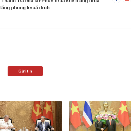
Thanh Trà mtă kơ Phŭn bruă kriê dlăng bruă
 dlăng phung knuă druh