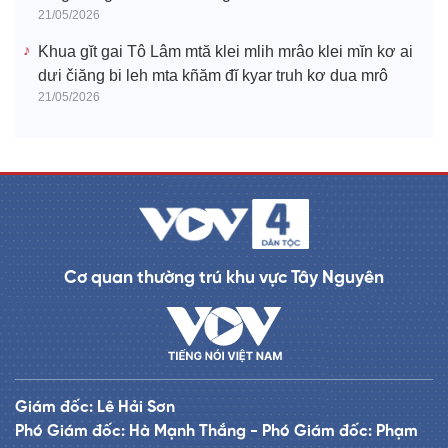
21/05/2026
Khua gĭt gai Tô Lâm mtă klei mlih mrâo klei mĭn kơ ai
dưi čiăng bi leh mta kñăm đĭ kyar truh kơ dua mrô
21/05/2026
Cơ quan thường trú khu vực Tây Nguyên
Giám đốc: Lê Hải Sơn
Phó Giám đốc: Hà Mạnh Thắng - Phó Giám đốc: Phạm