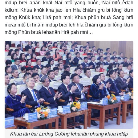
mđup brei anăn knăl Nai mtô yang ƀuôn, Nai mtô êdah
kdlưn; Khua knŭk kna jao leh Hla čhiăm gru bi lông ktưn
mŏng Knŭk kna; Hră pah mni; Khua phŭn bruă Sang hră
mơar mtô bi hriăm mđup brei leh hla čhiăm gru bi lông ktưn
mŏng Phŭn bruă lehanăn Hră pah mni…
Khua lăn čar Lương Cường lehanăn phung khua hđăp