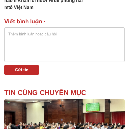
nao ti Knăm bi hdơr Hruê phung nai
mtô Việt Nam
Viết bình luận
TIN CÙNG CHUYÊN MỤC