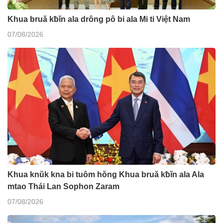
Khua bruă kƀĭn ala drông pô bi ala Mi ti Việt Nam
07/08/2026
Khua knŭk kna bi tuôm hŏng Khua bruă kƀĭn ala Ala
mtao Thái Lan Sophon Zaram
07/08/2026