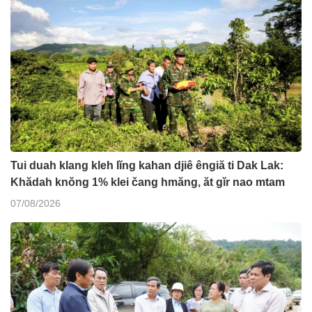
Tui duah klang kleh lĭng kahan djiê êngiă ti Dak Lak:
Khădah knŏng 1% klei čang hmăng, ăt gĭr nao mtam
07/08/2026