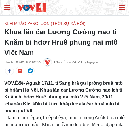
KLEI MRÂO YANG [UÔN (THỜI SỰ XÃ HỘI)
Khua lăn čar Lương Cường nao ti
Knăm bi hdơr Hruê phung nai mtô
Việt Nam
Thứ ba, 09:42, 18/11/2025
H'Nêč Êñuôl /VOV Tây Nguyên
VOV.Êđê- Aguah 17/11, ti Sang hră gưl prŏng bruă mtô
bi hriăm Hà Nội, Khua lăn čar Lương Cường nao leh ti
Knăm bi hdơr Hruê phung nai mtô Việt Nam, 20/11
lehanăn Klei kƀĭn bi ktưn khăp kơ ala čar bruă mtô bi
hriăm gưl VII.
Hlăm 5 thŭn êgao, lu êpul êya, mnuih mŏng Anôk bruă mtô
bi hriăm dưi mâo: Khua lăn čar mđup brei Medai djăp mta,