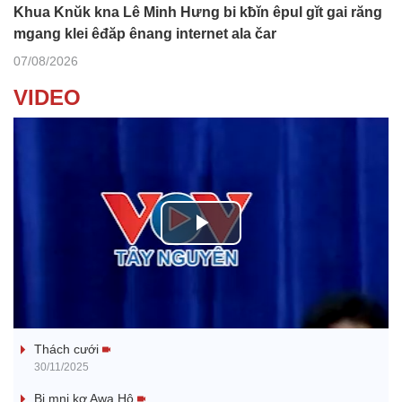
Khua Knŭk kna Lê Minh Hưng bi kƀĭn êpul gĭt gai răng
mgang klei êđăp ênang internet ala čar
07/08/2026
VIDEO
P
l
Tanh bĕ ayong dăm jŭ
a
Thách cưới
y
30/11/2025
Bi mni kơ Awa Hô