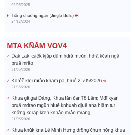
V
08/05/2025
i
Tiếng chuông ngân (Jingle Bells)
24/12/2024
d
e
MTA KÑĂM VOV4
o
Dak Lak ksiêk kjăp dŭm hdră mtrŭn, hdră kčah ngă
bruă mrâo
21/05/2026
Kdrêč klei mrâo knăm pă, hruê 21/05/2026
21/05/2026
Khua gĭt gai Đảng, Khua lăn čar Tô Lâm: Mđĭ kyar
bruă mdrao mgŭn hluê knhuah djuê ana hlăm tur
knơ̆ng kdrăp kreh knhâo mrâo mrang
21/05/2026
Khua knŭk kna Lê Minh Hưng drông čhưn hŏng khua