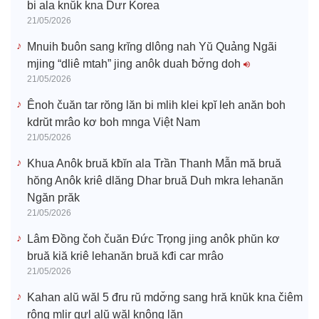
bi ala knŭk kna Dưr Korea
21/05/2026
Mnuih ƀuôn sang krĭng dlông nah Yŭ Quảng Ngãi
mjing “dliê mtah” jing anôk duah ƀơ̆ng doh
21/05/2026
Ênoh čuăn tar rŏng lăn bi mlih klei kpĭ leh anăn boh
kdrŭt mrâo kơ boh mnga Việt Nam
21/05/2026
Khua Anôk bruă kƀĭn ala Trần Thanh Mẫn mă bruă
hŏng Anôk kriê dlăng Dhar bruă Duh mkra lehanăn
Ngăn prăk
21/05/2026
Lâm Đồng čoh čuăn Đức Trọng jing anôk phŭn kơ
bruă kiă kriê lehanăn bruă kđi car mrâo
21/05/2026
Kahan alŭ wăl 5 đru rŭ mdơ̆ng sang hră knŭk kna čiêm
rông mlir gưl alŭ wăl knông lăn