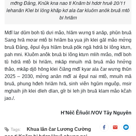
mơ̆ng Đảng, Knŭk kna nao ti Knăm bi hdơr hruê 20/11
lehanăn Klei bi lông khăp kơ ala čar kluôm anôk bruă mtô
bi hriăm
Mđĭ lar dŭm boh tŭ dưi mâo, hlăm wưng ti anăp, phŭn bruă
Sang hră mơar mtô bi hriăm ba yua jih klei găl mâo mơ̆ng
bruă Đảng, êpul êya hlăm bruă pŏk ngă hdră bi lông ktưn,
pah mni. Kluôm anôk bruă bi lông ktưn mlih mrâo, mđĭ boh
tŭ hdră mtô bi hriăm, mkăp mnuih mă bruă mâo hnơ̆ng
thâo, mkăp djŏ hŏng klei čiăng mđĭ kyar ala čar wưng thŭn
2025 – 2030, mơ̆ng anăn mđĭ ai êpul nai mtô, mnuih mă
bruă, phung hđeh hriăm hră, sinh viên hgŭm mguôp, msir
mghaih jih klei dleh dlan, gĭr bi leh jih bruă klam mâo kčah
jao./.
H'Nêč Êñuôl /VOV Tây Nguyên
Khua lăn čar Lương Cường
Tags: