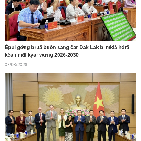
Êpul gơ̆ng bruă ƀuôn sang čar Dak Lak bi mklă hdră
kčah mđĭ kyar wưng 2026-2030
07/08/2026