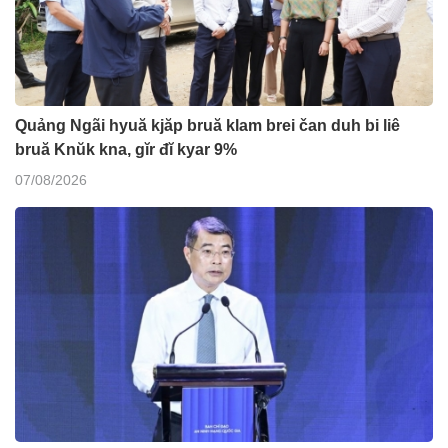
Quảng Ngãi hyuă kjăp bruă klam brei čan duh bi liê
bruă Knŭk kna, gĭr đĭ kyar 9%
07/08/2026