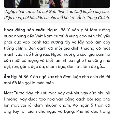
Nghệ nhân ưu tú Lồ Lài Sửu (tỉnh Lào Cai) truyền dạy các
điệu múa, bài hát dân ca cho thế hệ trẻ - Ảnh: Trọng Chính.
Hoạt động sản xuất:
Người Bố Y vốn giỏi làm ruộng
nước nhưng đến Việt Nam cư trú ở vùng cao nên chủ yếu
phải dựa vào canh tác nương rẫy và lấy ngô làm cây
trồng chính. Bên cạnh đó mỗi gia đình thường có một
mảnh vườn để trồng rau. Ngoài nuôi gia súc, gia cầm họ
còn nuôi cá ruộng và biết làm nhiều nghề thủ công như
dệt, rèn, gốm, đục đá, chạm bạc, đan lát, làm đồ gỗ...
Ăn:
Người Bố Y ăn ngô xay nhỏ đem luộc cho chín dở rồi
mới đồ lên gọi là mèn mén.
Mặc:
Trước đây, phụ nữ mặc váy xoè như váy của phụ nữ
Hmông, váy được tạo hoa văn bằng cách bôi sáp ong
lên mặt vải rồi đem nhuộm chàm. Áo ngắn 5 thân có
ống tay rời, xiêm che ngực và bụng. Phụ nữ đeo trang