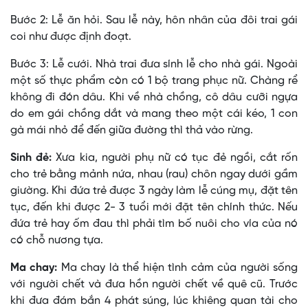
Bước 2: Lễ ăn hỏi. Sau lễ này, hôn nhân của đôi trai gái
coi như được định đoạt.
Bước 3: Lễ cưới. Nhà trai đưa sính lễ cho nhà gái. Ngoài
một số thực phẩm còn có 1 bộ trang phục nữ. Chàng rể
không đi đón dâu. Khi về nhà chồng, cô dâu cưỡi ngựa
do em gái chồng dắt và mang theo một cái kéo, 1 con
gà mái nhỏ để đến giữa đường thì thả vào rừng.
Sinh đẻ:
Xưa kia, người phụ nữ có tục đẻ ngồi, cắt rốn
cho trẻ bằng mảnh nứa, nhau (rau) chôn ngay dưới gầm
giường. Khi đứa trẻ được 3 ngày làm lễ cúng mụ, đặt tên
tục, đến khi được 2- 3 tuổi mới đặt tên chính thức. Nếu
đứa trẻ hay ốm đau thì phải tìm bố nuôi cho vía của nó
có chỗ nương tựa.
Ma chay:
Ma chay là thể hiện tình cảm của người sống
với người chết và đưa hồn người chết về quê cũ. Trước
khi đưa đám bắn 4 phát súng, lúc khiêng quan tài cho