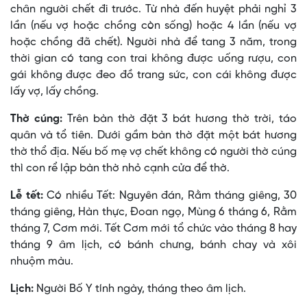
chân người chết đi trước. Từ nhà đến huyệt phải nghỉ 3
lần (nếu vợ hoặc chồng còn sống) hoặc 4 lần (nếu vợ
hoặc chồng đã chết). Người nhà để tang 3 năm, trong
thời gian có tang con trai không được uống rượu, con
gái không được đeo đồ trang sức, con cái không được
lấy vợ, lấy chồng.
Thờ cúng:
Trên bàn thờ đặt 3 bát hương thờ trời, táo
quân và tổ tiên. Dưới gầm bàn thờ đặt một bát hương
thờ thổ địa. Nếu bố mẹ vợ chết không có người thờ cúng
thì con rể lập bàn thờ nhỏ cạnh cửa để thờ.
Lễ tết:
Có nhiều Tết: Nguyên đán, Rằm tháng giêng, 30
tháng giêng, Hàn thực, Ðoan ngọ, Mùng 6 tháng 6, Rằm
tháng 7, Cơm mới. Tết Cơm mới tổ chức vào tháng 8 hay
tháng 9 âm lịch, có bánh chưng, bánh chay và xôi
nhuộm màu.
Lịch:
Người Bố Y tính ngày, tháng theo âm lịch.