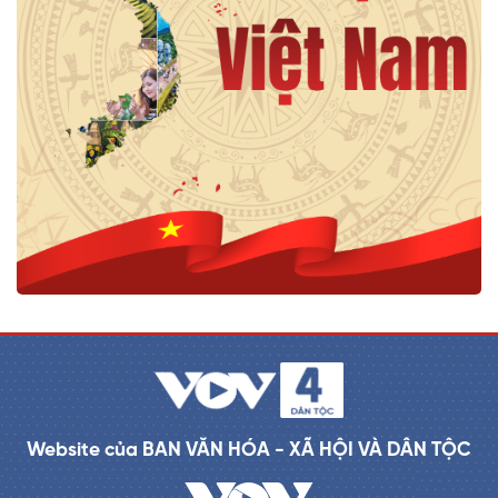
Website của BAN VĂN HÓA - XÃ HỘI VÀ DÂN TỘC