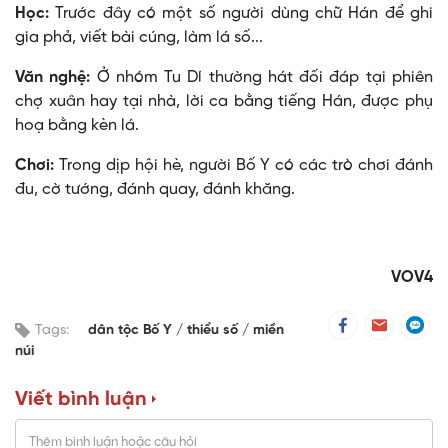
Học:
Trước đây có một số người dùng chữ Hán để ghi
gia phả, viết bài cúng, làm lá số...
Văn nghệ:
Ở nhóm Tu Dí thường hát đối đáp tại phiên
chợ xuân hay tại nhà, lời ca bằng tiếng Hán, được phụ
hoạ bằng kèn lá.
Chơi:
Trong dịp hội hè, người Bố Y có các trò chơi đánh
đu, cờ tướng, đánh quay, đánh khăng.
VOV4
Tags:
dân tộc Bố Y
thiểu số
miền
núi
Viết bình luận