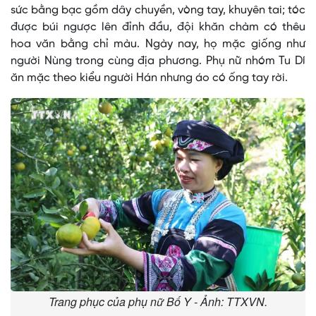
sức bằng bạc gồm dây chuyền, vòng tay, khuyên tai; tóc
được búi ngược lên đỉnh đầu, đội khăn chàm có thêu
hoa văn bằng chỉ màu. Ngày nay, họ mặc giống như
người Nùng trong cùng địa phương. Phụ nữ nhóm Tu Dí
ăn mặc theo kiểu người Hán nhưng áo có ống tay rời.
Trang phục của phụ nữ Bố Y - Ảnh: TTXVN.