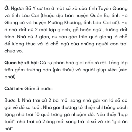
Ở:
Người Bố Y cư trú ở một số xã của tỉnh Tuyên Quang
và tỉnh Lào Cai (thuộc địa bàn huyện Quản Bạ tỉnh Hà
Giang cũ và huyện Mường Khương, tỉnh Lào Cai cũ). Họ
ở nhà đất có 2 mái lợp gianh, gỗ hoặc ngói, tường đất
trình. Nhà có 3 gian, có sàn gác trên quá giang là chỗ
để lương thực và là chỗ ngủ của những người con trai
chưa vợ.
Quan hệ xã hội:
Có sự phân hoá giai cấp rõ rệt. Tầng lớp
trên gồm trưởng bản (pin thàu) và người giúp việc (xéo
phải).
Cưới xin:
Gồm 3 bước:
Bước 1: Nhà trai cử 2 bà mối sang nhà gái xin lá số cô
gái về để so tuổi. Nhà gái thường tỏ thiện chí bằng cách
tặng nhà trai 10 quả trứng gà nhuộm đỏ. Nếu thấy "hợp
tuổi", nhà trai cử 2 ông mối sang trả lá số và xin "giá ăn
hỏi".