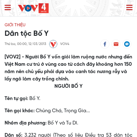
GIỚI THIỆU
Dân tộc Bố Y
Thứ ba, 00:00, 12/03/2013
VOV4
[VOV2] - Người Bố Y vốn giỏi làm ruộng nước nhưng đến
Việt Nam cư trú ở vùng cao từ cách đây khoảng hơn 150
năm nên chủ yếu phải dựa vào canh tác nương rẫy và
lấy ngô làm cây trồng chính.
NGƯỜI BỐ Y
Tên tự gọi:
Bố Y.
Tên gọi khác:
Chủng Chá, Trọng Gia...
Nhóm địa phương:
Bố Y và Tu Dí.
Dân số:
3.232 người (Theo số liệu Điều tra 53 dân tộc