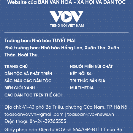
Website của BAN VĂN HÓA - XÃ HỘI VÀ DÂN TỘC
Trưởng ban: Nhà báo TUYẾT MAI
Phó trưởng ban: Nhà báo Hồng Lan, Xuân Thọ, Xuân
Thân, Hoài Thu
TRANG CHỦ
NGƯỜI MIỀN NÚI CHẤT
DÂN TỘC VÀ PHÁT TRIỂN
KẾT NỐI 54
SẮC MÀU CÁC DÂN TỘC
TRI THỨC BẢN ĐỊA
BIÊN GIỚI XANH
MULTIMEDIA
CÁC DÂN TỘC TRÊN THẾ GIỚI
Địa chỉ: 41-43 phố Bà Triệu, phường Cửa Nam, TP. Hà Nội
toasoanvov.vn@gmail.com | toasoan@vovnews.vn
Điện thoại: 84-24-39365555
Giấy phép báo Điện tử VOV số 564/GP-BTTTT của Bộ