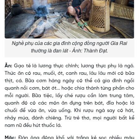
Nghề phụ của các gia đình cộng đồng người Gia Rai
thường là đan lát - Ảnh: Thành Đạt.
Ăn:
Gạo tẻ là lương thực chính; lương thực phụ là ngô.
Thức ăn có rau, muối, ớt, canh rau, lâu lâu mới có bữa
thịt, cá. Bữa cơm hàng ngày có thể cả gia đình ngồi
quanh nồi cơm, bát ớt... hoặc chia thành từng phần cho
mỗi người. Bữa tiệc, lấy ché rượu cần làm trung tâm,
quanh đó có các món ăn đựng trên bát, đĩa hoặc lá
chuối để vừa ăn, vừa uống. Khi rượu ngà say có hát,
nhảy múa, đánh chiêng. Trừ trẻ thơ, mọi người bất kể
nam nữ đều hút thuốc lá.
Mặc:
Ðàn ông đóng khố vải trắng kẻ sọc nhiều màu