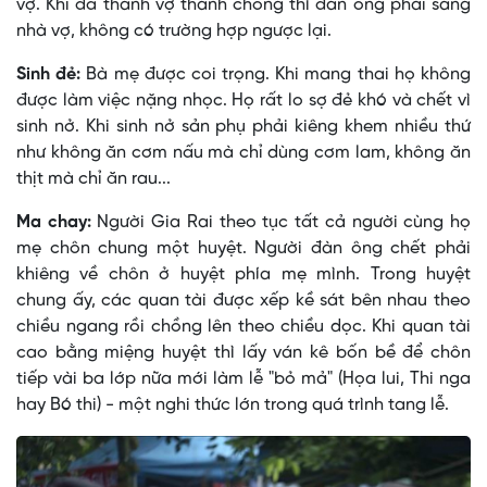
vợ. Khi đã thành vợ thành chồng thì đàn ông phải sang
nhà vợ, không có trường hợp ngược lại.
Sinh đẻ:
Bà mẹ được coi trọng. Khi mang thai họ không
được làm việc nặng nhọc. Họ rất lo sợ đẻ khó và chết vì
sinh nở. Khi sinh nở sản phụ phải kiêng khem nhiều thứ
như không ăn cơm nấu mà chỉ dùng cơm lam, không ăn
thịt mà chỉ ăn rau...
Ma chay:
Người Gia Rai theo tục tất cả người cùng họ
mẹ chôn chung một huyệt. Người đàn ông chết phải
khiêng về chôn ở huyệt phía mẹ mình. Trong huyệt
chung ấy, các quan tài được xếp kề sát bên nhau theo
chiều ngang rồi chồng lên theo chiều dọc. Khi quan tài
cao bằng miệng huyệt thì lấy ván kê bốn bề để chôn
tiếp vài ba lớp nữa mới làm lễ "bỏ mả" (Họa lui, Thi nga
hay Bó thi) - một nghi thức lớn trong quá trình tang lễ.