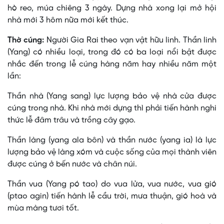
hò reo, múa chiêng 3 ngày. Dựng nhà xong lại mở hội
nhà mới 3 hôm nữa mới kết thúc.
Thờ cúng:
Người Gia Rai theo vạn vật hữu linh. Thần linh
(Yang) có nhiều loại, trong đó có ba loại nổi bật được
nhắc đến trong lễ cúng hàng năm hay nhiều năm một
lần:
Thần nhà (Yang sang) lực lượng bảo vệ nhà cửa được
cúng trong nhà. Khi nhà mới dựng thì phải tiến hành nghi
thức lễ đâm trâu và trồng cây gạo.
Thần làng (yang ala bôn) và thần nước (yang ia) là lực
lượng bảo vệ làng xóm và cuộc sống của mọi thành viên
được cúng ở bến nước và chân núi.
Thần vua (Yang pó tao) do vua lửa, vua nước, vua gió
(ptao agin) tiến hành lễ cầu trời, mưa thuận, gió hoà và
mùa màng tươi tốt.