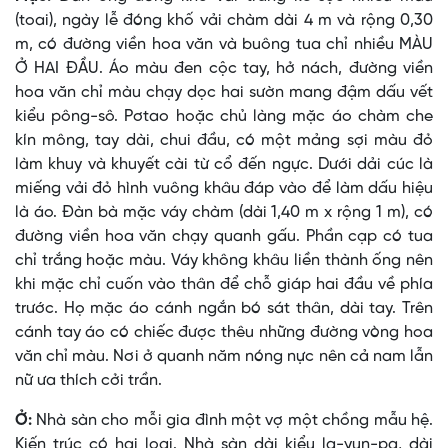
(toai), ngày lễ đóng khố vải chàm dài 4 m và rộng 0,30
m, có đường viền hoa văn và buông tua chỉ nhiều MÀU
Ở HAI ÐẦU. Áo màu đen cộc tay, hở nách, đường viền
hoa văn chỉ màu chạy dọc hai sườn mang đậm dấu vết
kiểu pông-sô. Pơtao hoặc chủ làng mặc áo chàm che
kín mông, tay dài, chui đầu, có một mảng sợi màu đỏ
làm khuy và khuyết cài từ cổ đến ngực. Dưới dải cúc là
miếng vải đỏ hình vuông khâu đáp vào để làm dấu hiệu
là áo. Ðàn bà mặc váy chàm (dài 1,40 m x rộng 1 m), có
đường viền hoa văn chạy quanh gấu. Phần cạp có tua
chỉ trắng hoặc màu. Váy không khâu liền thành ống nên
khi mặc chỉ cuốn vào thân để chỗ giáp hai đầu về phía
trước. Họ mặc áo cánh ngắn bó sát thân, dài tay. Trên
cánh tay áo có chiếc được thêu những đường vòng hoa
văn chỉ màu. Nơi ở quanh năm nóng nực nên cả nam lẫn
nữ ưa thích cởi trần.
Ở:
Nhà sàn cho mỗi gia đình một vợ một chồng mẫu hệ.
Kiến trúc có hai loại. Nhà sàn dài kiểu la-yun-pa, dài