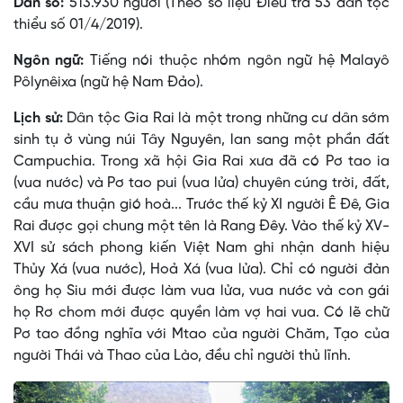
Dân số:
513.930 người (Theo số liệu Điều tra 53 dân tộc
thiểu số 01/4/2019).
Ngôn ngữ:
Tiếng nói thuộc nhóm ngôn ngữ hệ Malayô
Pôlynêixa (ngữ hệ Nam Ðảo).
Lịch sử:
Dân tộc Gia Rai là một trong những cư dân sớm
sinh tụ ở vùng núi Tây Nguyên, lan sang một phần đất
Campuchia. Trong xã hội Gia Rai xưa đã có Pơ tao ia
(vua nước) và Pơ tao pui (vua lửa) chuyên cúng trời, đất,
cầu mưa thuận gió hoà... Trước thế kỷ XI người Ê Ðê, Gia
Rai được gọi chung một tên là Rang Ðêy. Vào thế kỷ XV-
XVI sử sách phong kiến Việt Nam ghi nhận danh hiệu
Thủy Xá (vua nước), Hoả Xá (vua lửa). Chỉ có người đàn
ông họ Siu mới được làm vua lửa, vua nước và con gái
họ Rơ chom mới được quyền làm vợ hai vua. Có lẽ chữ
Pơ tao đồng nghĩa với Mtao của người Chăm, Tạo của
người Thái và Thao của Lào, đều chỉ người thủ lĩnh.