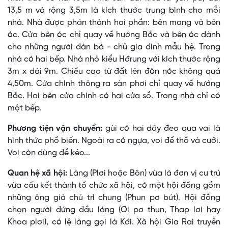
13,5 m và rộng 3,5m là kích thước trung bình cho mỗi
nhà. Nhà được phân thành hai phần: bên mang và bên
óc. Cửa bên óc chỉ quay về hướng Bắc và bên óc dành
cho những người đàn bà - chủ gia đình mẫu hệ. Trong
nhà có hai bếp. Nhà nhỏ kiểu Hđrung với kích thước rộng
3m x dài 9m. Chiều cao từ đất lên đòn nóc không quá
4,50m. Cửa chính thông ra sàn phơi chỉ quay về hướng
Bắc. Hai bên cửa chính có hai cửa sổ. Trong nhà chỉ có
một bếp.
Phương tiện vận chuyển:
gùi có hai dây đeo qua vai là
hình thức phổ biến. Ngoài ra có ngựa, voi để thồ và cưỡi.
Voi còn dùng để kéo...
Quan hệ xã hội:
Làng (Plơi hoặc Bôn) vừa là đơn vị cư trú
vừa cấu kết thành tổ chức xã hội, có một hội đồng gồm
những ông già chủ trì chung (Phun pơ bút). Hội đồng
chọn người đứng đầu làng (Ơi pơ thun, Thap lơi hay
Khoa plơi), có lệ làng gọi là Kđi. Xã hội Gia Rai truyền