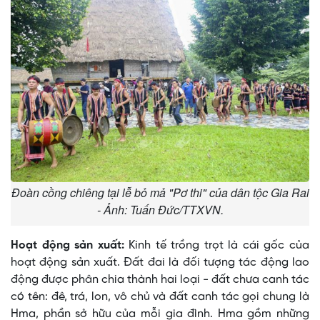
Đoàn cồng chiêng tại lễ bỏ mả "Pơ thi" của dân tộc Gia Rai
- Ảnh: Tuấn Đức/TTXVN.
Hoạt động sản xuất:
Kinh tế trồng trọt là cái gốc của
hoạt động sản xuất. Ðất đai là đối tượng tác động lao
động được phân chia thành hai loại - đất chưa canh tác
có tên: đê, trá, lon, vô chủ và đất canh tác gọi chung là
Hma, phần sở hữu của mỗi gia đình. Hma gồm những