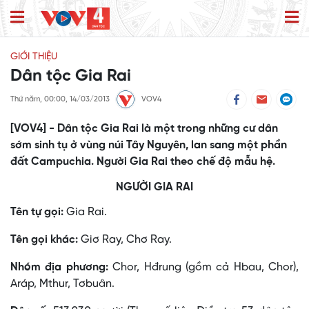
GIỚI THIỆU
Dân tộc Gia Rai
Thứ năm, 00:00, 14/03/2013
VOV4
[VOV4] - Dân tộc Gia Rai là một trong những cư dân
sớm sinh tụ ở vùng núi Tây Nguyên, lan sang một phần
đất Campuchia. Người Gia Rai theo chế độ mẫu hệ.
NGƯỜI GIA RAI
Tên tự gọi:
Gia Rai.
Tên gọi khác:
Giơ Ray, Chơ Ray.
Nhóm địa phương:
Chor, Hđrung (gồm cả Hbau, Chor),
Aráp, Mthur, Tơbuân.