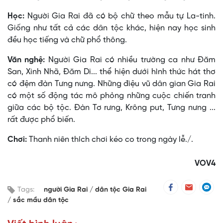
Học:
Người Gia Rai đã có bộ chữ theo mẫu tự La-tinh.
Giống như tất cả các dân tộc khác, hiện nay học sinh
đều học tiếng và chữ phổ thông.
Văn nghệ:
Người Gia Rai có nhiều trường ca như Ðăm
San, Xinh Nhã, Ðăm Di... thể hiện dưới hình thức hát thơ
có đệm đàn Tưng nưng. Những điệu vũ dân gian Gia Rai
có một số động tác mô phỏng những cuộc chiến tranh
giữa các bộ tộc. Ðàn Tơ rưng, Krông put, Tưng nưng ...
rất được phổ biến.
Chơi:
Thanh niên thích chơi kéo co trong ngày lễ./.
VOV4
Tags:
người Gia Rai
dân tộc Gia Rai
sắc mầu dân tộc