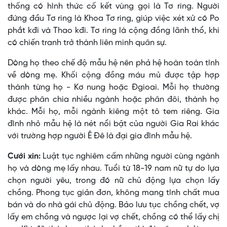
thống có hình thức cố kết vùng gọi là Tơ ring. Người
đứng đầu Tơ ring là Khoa Tơ ring, giúp việc xét xử có Po
phắt kđi và Thao kđi. Tơ ring là cộng đồng lãnh thổ, khi
có chiến tranh trở thành liên minh quân sự.
Dòng họ theo chế độ mẫu hệ nên phả hệ hoàn toàn tính
về dòng mẹ. Khối cộng đồng máu mủ được tập hợp
thành từng họ - Kơ nung hoặc Ðgioai. Mỗi họ thường
được phân chia nhiều ngành hoặc phân đôi, thành họ
khác. Mỗi họ, mỗi ngành kiêng một tô tem riêng. Gia
đình nhỏ mẫu hệ là nét nổi bật của người Gia Rai khác
với trường hợp người Ê Ðê là đại gia đình mẫu hệ.
Cưới xin:
Luật tục nghiêm cấm những người cùng ngành
họ và dòng mẹ lấy nhau. Tuổi từ 18-19 nam nữ tự do lựa
chọn người yêu, trong đó nữ chủ động lựa chọn lấy
chồng. Phong tục giản đơn, không mang tính chất mua
bán và do nhà gái chủ động. Bảo lưu tục chồng chết, vợ
lấy em chồng và ngược lại vợ chết, chồng có thể lấy chị