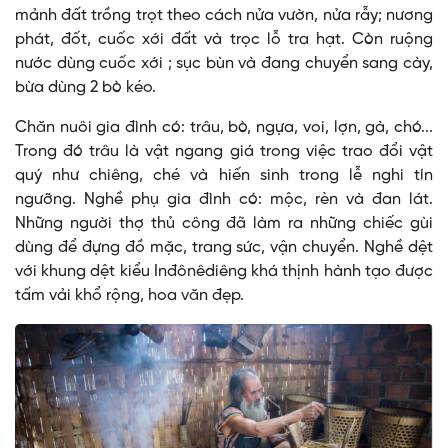
mảnh đất trồng trọt theo cách nửa vườn, nửa rẫy; nương
phát, đốt, cuốc xới đất và trọc lỗ tra hạt. Còn ruộng
nước dùng cuốc xới ; sục bùn và đang chuyển sang cày,
bừa dùng 2 bò kéo.
Chăn nuôi gia đình có: trâu, bò, ngựa, voi, lợn, gà, chó...
Trong đó trâu là vật ngang giá trong việc trao đổi vật
quý như chiêng, ché và hiến sinh trong lễ nghi tín
ngưỡng. Nghề phụ gia đình có: mộc, rèn và đan lát.
Những người thợ thủ công đã làm ra những chiếc gùi
dùng để đựng đồ mặc, trang sức, vận chuyển. Nghề dệt
với khung dệt kiểu Inđônêdiêng khá thịnh hành tạo được
tấm vải khổ rộng, hoa văn đẹp.