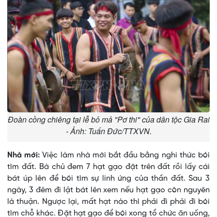
Đoàn cồng chiêng tại lễ bỏ mả "Pơ thi" của dân tộc Gia Rai
- Ảnh: Tuấn Đức/TTXVN.
Nhà mới:
Việc làm nhà mới bắt đầu bằng nghi thức bói
tìm đất. Bà chủ đem 7 hạt gạo đặt trên đất rồi lấy cái
bát úp lên để bói tìm sự linh ứng của thần đất. Sau 3
ngày, 3 đêm đi lật bát lên xem nếu hạt gạo còn nguyên
là thuận. Ngược lại, mất hạt nào thì phải đi phải đi bói
tìm chỗ khác. Ðặt hạt gạo để bói xong tổ chức ăn uống,