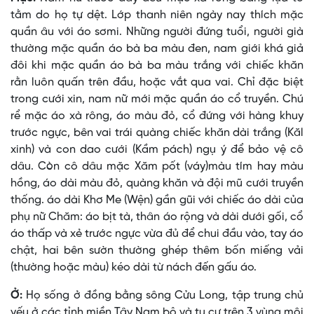
tằm do họ tự dệt. Lớp thanh niên ngày nay thích mặc
quần âu với áo sơmi. Những người đứng tuổi, người già
thường mặc quần áo bà ba màu đen, nam giới khá giả
đôi khi mặc quần áo bà ba màu trắng với chiếc khăn
rằn luôn quấn trên đầu, hoặc vắt qua vai. Chỉ đặc biệt
trong cưới xin, nam nữ mới mặc quần áo cổ truyền. Chú
rể mặc áo xà rông, áo màu đỏ, cổ đứng với hàng khuy
trước ngực, bên vai trái quàng chiếc khăn dài trắng (Kăl
xinh) và con dao cưới (Kầm pách) ngụ ý để bảo vệ cô
dâu. Còn cô dâu mặc Xăm pốt (váy)màu tím hay màu
hồng, áo dài màu đỏ, quàng khăn và đội mũ cưới truyền
thống. áo dài Khơ Me (Wện) gần gũi với chiếc áo dài của
phụ nữ Chăm: áo bịt tà, thân áo rộng và dài dưới gối, cổ
áo thấp và xẻ trước ngực vừa đủ để chui đầu vào, tay áo
chật, hai bên sườn thường ghép thêm bốn miếng vải
(thường hoặc màu) kéo dài từ nách đến gấu áo.
Ở:
Họ sống ở đồng bằng sông Cửu Long, tập trung chủ
yếu ở các tỉnh miền Tây Nam bộ và tụ cư trên 3 vùng môi