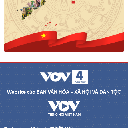
Website của BAN VĂN HÓA - XÃ HỘI VÀ DÂN TỘC