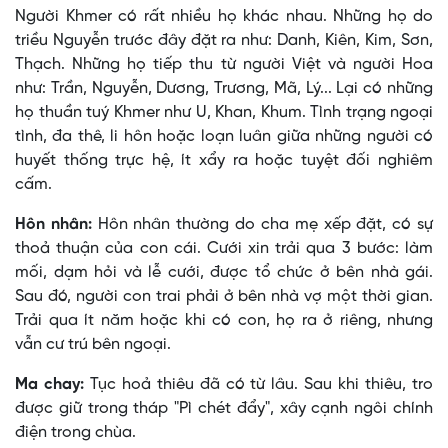
Người Khmer có rất nhiều họ khác nhau. Những họ do
triều Nguyễn trước đây đặt ra như: Danh, Kiên, Kim, Sơn,
Thạch. Những họ tiếp thu từ người Việt và người Hoa
như: Trần, Nguyễn, Dương, Trương, Mã, Lý... Lại có những
họ thuần tuý Khmer như U, Khan, Khum. Tình trạng ngoại
tình, đa thê, li hôn hoặc loạn luân giữa những người có
huyết thống trực hệ, ít xẩy ra hoặc tuyệt đối nghiêm
cấm.
Hôn nhân:
Hôn nhân thường do cha mẹ xếp đặt, có sự
thoả thuận của con cái. Cưới xin trải qua 3 bước: làm
mối, dạm hỏi và lễ cưới, được tổ chức ở bên nhà gái.
Sau đó, người con trai phải ở bên nhà vợ một thời gian.
Trải qua ít năm hoặc khi có con, họ ra ở riêng, nhưng
vẫn cư trú bên ngoại.
Ma chay:
Tục hoả thiêu đã có từ lâu. Sau khi thiêu, tro
được giữ trong tháp "Pì chét đẩy", xây cạnh ngôi chính
điện trong chùa.