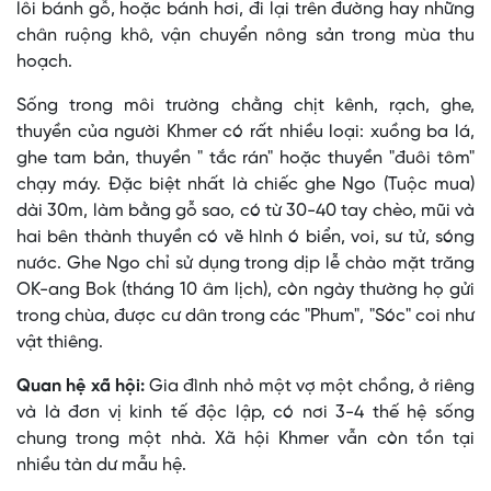
lôi bánh gỗ, hoặc bánh hơi, đi lại trên đường hay những
chân ruộng khô, vận chuyển nông sản trong mùa thu
hoạch.
Sống trong môi trường chằng chịt kênh, rạch, ghe,
thuyền của người Khmer có rất nhiều loại: xuồng ba lá,
ghe tam bản, thuyền " tắc rán" hoặc thuyền "đuôi tôm"
chạy máy. Ðặc biệt nhất là chiếc ghe Ngo (Tuộc mua)
dài 30m, làm bằng gỗ sao, có từ 30-40 tay chèo, mũi và
hai bên thành thuyền có vẽ hình ó biển, voi, sư tử, sóng
nước. Ghe Ngo chỉ sử dụng trong dịp lễ chào mặt trăng
OK-ang Bok (tháng 10 âm lịch), còn ngày thường họ gửi
trong chùa, được cư dân trong các "Phum", "Sóc" coi như
vật thiêng.
Quan hệ xã hội:
Gia đình nhỏ một vợ một chồng, ở riêng
và là đơn vị kinh tế độc lập, có nơi 3-4 thế hệ sống
chung trong một nhà. Xã hội Khmer vẫn còn tồn tại
nhiều tàn dư mẫu hệ.