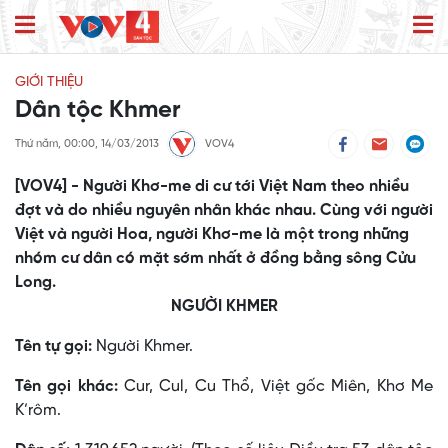
GIỚI THIỆU
Dân tộc Khmer
Thứ năm, 00:00, 14/03/2013
VOV4
[VOV4] - Người Khơ-me di cư tới Việt Nam theo nhiều
đợt và do nhiều nguyên nhân khác nhau. Cùng với người
Việt và người Hoa, người Khơ-me là một trong những
nhóm cư dân có mặt sớm nhất ở đồng bằng sông Cửu
Long.
NGƯỜI KHMER
Tên tự gọi:
Người Khmer.
Tên gọi khác:
Cur, Cul, Cu Thổ, Việt gốc Miên, Khơ Me
K’rôm.