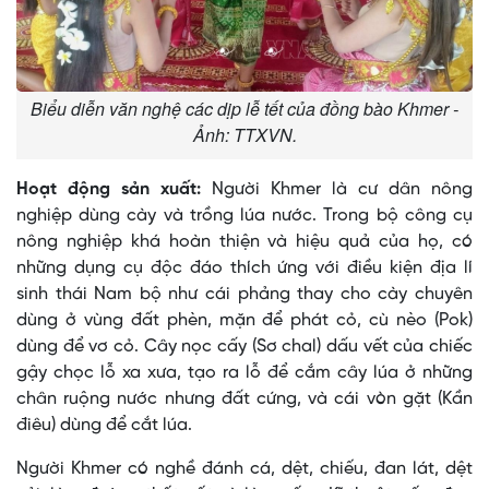
Biểu diễn văn nghệ các dịp lễ tết của đồng bào Khmer -
Ảnh: TTXVN.
Hoạt động sản xuất:
Người Khmer là cư dân nông
nghiệp dùng cày và trồng lúa nước. Trong bộ công cụ
nông nghiệp khá hoàn thiện và hiệu quả của họ, có
những dụng cụ độc đáo thích ứng với điều kiện địa lí
sinh thái Nam bộ như cái phảng thay cho cày chuyên
dùng ở vùng đất phèn, mặn để phát cỏ, cù nèo (Pok)
dùng để vơ cỏ. Cây nọc cấy (Sơ chal) dấu vết của chiếc
gậy chọc lỗ xa xưa, tạo ra lỗ để cắm cây lúa ở những
chân ruộng nước nhưng đất cứng, và cái vòn gặt (Kần
điêu) dùng để cắt lúa.
Người Khmer có nghề đánh cá, dệt, chiếu, đan lát, dệt