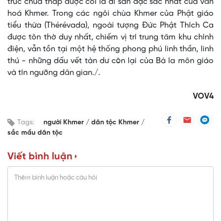
trúc chùa tháp được coi là di sản đặc sắc nhất của văn
hoá Khmer. Trong các ngôi chùa Khmer của Phật giáo
tiểu thừa (Thérévada), ngoài tượng Ðức Phật Thích Ca
được tôn thờ duy nhất, chiếm vị trí trung tâm khu chính
điện, vẫn tồn tại một hệ thống phong phú linh thần, linh
thú - những dấu vết tàn dư còn lại của Bà la môn giáo
và tín ngưỡng dân gian./.
VOV4
Tags:
người Khmer
dân tộc Khmer
sắc mầu dân tộc
Viết bình luận