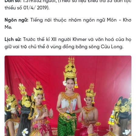
Dân số:
1.319.652 người, (Theo số liệu Điều tra 53 dân tộc
thiểu số 01/4/ 2019).
Ngôn ngữ:
Tiếng nói thuộc nhóm ngôn ngữ Môn - Khơ
Me.
Lịch sử:
Trước thế kỉ XII người Khmer và văn hoá của họ
giữ vai trò chủ thể ở vùng đồng bằng sông Cửu Long.