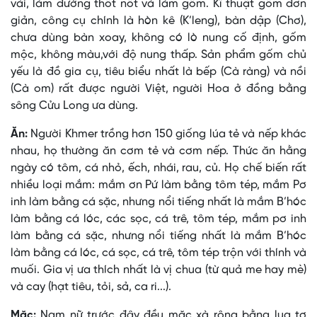
vải, làm đường thốt nốt và làm gốm. Kĩ thuật gốm đơn
giản, công cụ chính là hòn kê (K’leng), bàn dập (Chơ),
chưa dùng bàn xoay, không có lò nung cố định, gốm
mộc, không màu,với độ nung thấp. Sản phẩm gốm chủ
yếu là đồ gia cụ, tiêu biểu nhất là bếp (Cà ràng) và nồi
(Cà om) rất được người Việt, người Hoa ở đồng bằng
sông Cửu Long ưa dùng.
Ăn:
Người Khmer trồng hơn 150 giống lúa tẻ và nếp khác
nhau, họ thường ăn cơm tẻ và cơm nếp. Thức ăn hằng
ngày có tôm, cá nhỏ, ếch, nhái, rau, củ. Họ chế biến rất
nhiều loại mắm: mắm ơn Pứ làm bằng tôm tép, mắm Pơ
inh làm bằng cá sặc, nhưng nổi tiếng nhất là mắm B’hóc
làm bằng cá lóc, các sọc, cá trê, tôm tép, mắm pơ inh
làm bằng cá sặc, nhưng nổi tiếng nhất là mắm B’hóc
làm bằng cá lóc, cá sọc, cá trê, tôm tép trộn với thính và
muối. Gia vị ưa thích nhất là vị chua (từ quả me hay mè)
và cay (hạt tiêu, tỏi, sả, ca ri...).
Mặc:
Nam nữ trước đây đều mặc xà rông bằng lụa tơ