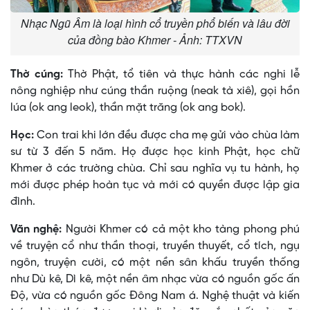
Nhạc Ngũ Âm là loại hình cổ truyền phổ biến và lâu đời
của đồng bào Khmer - Ảnh: TTXVN
Thờ cúng:
Thờ Phật, tổ tiên và thực hành các nghi lễ
nông nghiệp như cúng thần ruộng (neak tà xiê), gọi hồn
lúa (ok ang leok), thần mặt trăng (ok ang bok).
Học:
Con trai khi lớn đều được cha mẹ gửi vào chùa làm
sư từ 3 đến 5 năm. Họ được học kinh Phật, học chữ
Khmer ở các trường chùa. Chỉ sau nghĩa vụ tu hành, họ
mới được phép hoàn tục và mới có quyền được lập gia
đình.
Văn nghệ:
Người Khmer có cả một kho tàng phong phú
về truyện cổ như thần thoại, truyền thuyết, cổ tích, ngụ
ngôn, truyện cười, có một nền sân khấu truyền thống
như Dù kê, Dì kê, một nền âm nhạc vừa có nguồn gốc ấn
Ðộ, vừa có nguồn gốc Ðông Nam á. Nghệ thuật và kiến