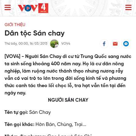
GIỚI THIỆU
Dân tộc Sán chay
Thứ bảy, 00:00, 16/03/2013
VOV4
[VOV4] - Người Sán Chay di cư từ Trung Quốc sang nước
ta sinh sống khoảng 400 năm nay. Họ là cư dân nông
nghiệp, làm ruộng nước thành thạo nhưng nương rẫy
vẫn có vai trò to lớn trong đời sống kinh tế và phương
thức canh tác theo lối chọc lỗ, tra hạt vẫn tồn tại đến
ngày nay.
NGƯỜI SÁN CHAY
Tên tự gọi:
Sán Chay
Tên gọi khác:
Hờn Bán, Chùng, Trại...