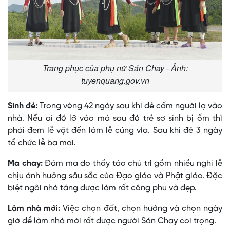
Trang phục của phụ nữ Sán Chay - Ảnh:
tuyenquang.gov.vn
Sinh đẻ:
Trong vòng 42 ngày sau khi đẻ cấm người lạ vào
nhà. Nếu ai đó lỡ vào mà sau đó trẻ sơ sinh bị ốm thì
phải đem lễ vật đến làm lễ cúng vía. Sau khi đẻ 3 ngày
tổ chức lễ ba mai.
Ma chay:
Ðám ma do thầy tào chủ trì gồm nhiều nghi lễ
chịu ảnh hưởng sâu sắc của Ðạo giáo và Phật giáo. Ðặc
biệt ngôi nhà táng được làm rất công phu và đẹp.
Làm nhà mới:
Việc chọn đất, chọn hướng và chọn ngày
giờ để làm nhà mới rất được người Sán Chay coi trọng.