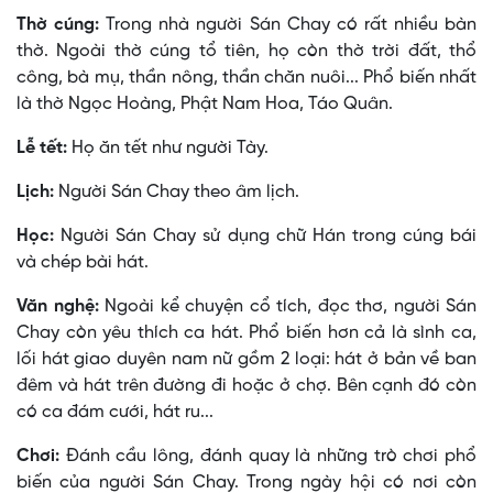
Thờ cúng:
Trong nhà người Sán Chay có rất nhiều bàn
thờ. Ngoài thờ cúng tổ tiên, họ còn thờ trời đất, thổ
công, bà mụ, thần nông, thần chăn nuôi... Phổ biến nhất
là thờ Ngọc Hoàng, Phật Nam Hoa, Táo Quân.
Lễ tết:
Họ ăn tết như người Tày.
Lịch:
Người Sán Chay theo âm lịch.
Học:
Người Sán Chay sử dụng chữ Hán trong cúng bái
và chép bài hát.
Văn nghệ:
Ngoài kể chuyện cổ tích, đọc thơ, người Sán
Chay còn yêu thích ca hát. Phổ biến hơn cả là sình ca,
lối hát giao duyên nam nữ gồm 2 loại: hát ở bản về ban
đêm và hát trên đường đi hoặc ở chợ. Bên cạnh đó còn
có ca đám cưới, hát ru...
Chơi:
Ðánh cầu lông, đánh quay là những trò chơi phổ
biến của người Sán Chay. Trong ngày hội có nơi còn