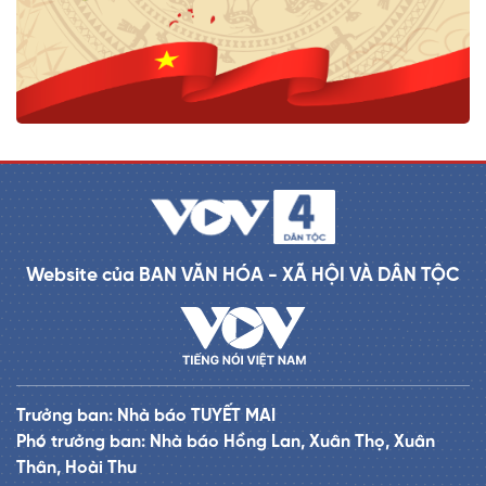
Website của BAN VĂN HÓA - XÃ HỘI VÀ DÂN TỘC
Trưởng ban: Nhà báo TUYẾT MAI
Phó trưởng ban: Nhà báo Hồng Lan, Xuân Thọ, Xuân
Thân, Hoài Thu