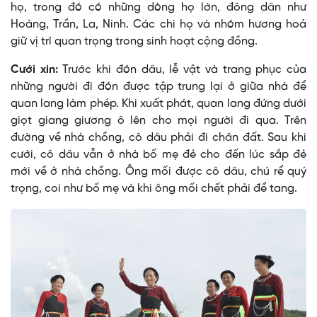
họ, trong đó có những dòng họ lớn, đông dân như
Hoàng, Trần, La, Ninh. Các chi họ và nhóm hương hoả
giữ vị trí quan trọng trong sinh hoạt cộng đồng.
Cưới xin:
Trước khi đón dâu, lễ vật và trang phục của
những người đi đón được tập trung lại ở giữa nhà để
quan lang làm phép. Khi xuất phát, quan lang đứng dưới
giọt giang giương ô lên cho mọi người đi qua. Trên
đường về nhà chồng, cô dâu phải đi chân đất. Sau khi
cưới, cô dâu vẫn ở nhà bố mẹ đẻ cho đến lúc sắp đẻ
mới về ở nhà chồng. Ông mối được cô dâu, chú rể quý
trọng, coi như bố mẹ và khi ông mối chết phải để tang.