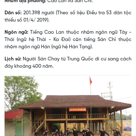
Nhóm địa phương:
Cao Lan và Sán Chỉ.
Dân số:
201.398 người (Theo số liệu Điều tra 53 dân tộc
thiểu số 01/4/ 2019).
Ngôn ngữ:
Tiếng Cao Lan thuộc nhóm ngôn ngữ Tày -
Thái (ngữ hệ Thái - Ka Ðai) còn tiếng Sán Chỉ thuộc
nhóm ngôn ngữ Hán (ngữ hệ Hán Tạng).
Lịch sử:
Người Sán Chay từ Trung Quốc di cư sang cách
đây khoảng 400 năm.