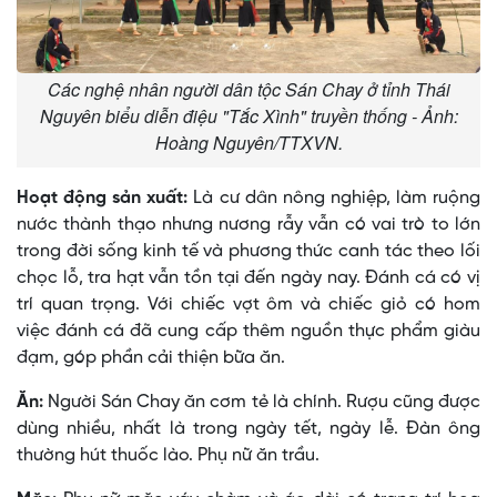
Các nghệ nhân người dân tộc Sán Chay ở tỉnh Thái
Nguyên biểu diễn điệu "Tắc Xình" truyền thống - Ảnh:
Hoàng Nguyên/TTXVN.
Hoạt động sản xuất:
Là cư dân nông nghiệp, làm ruộng
nước thành thạo nhưng nương rẫy vẫn có vai trò to lớn
trong đời sống kinh tế và phương thức canh tác theo lối
chọc lỗ, tra hạt vẫn tồn tại đến ngày nay. Ðánh cá có vị
trí quan trọng. Với chiếc vợt ôm và chiếc giỏ có hom
việc đánh cá đã cung cấp thêm nguồn thực phẩm giàu
đạm, góp phần cải thiện bữa ăn.
Ăn:
Người Sán Chay ăn cơm tẻ là chính. Rượu cũng được
dùng nhiều, nhất là trong ngày tết, ngày lễ. Ðàn ông
thường hút thuốc lào. Phụ nữ ăn trầu.