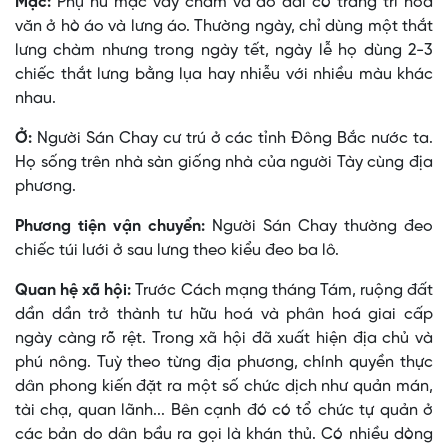
Mặc:
Phụ nữ mặc váy chàm và áo dài có trang trí hoa
văn ở hò áo và lưng áo. Thường ngày, chỉ dùng một thắt
lưng chàm nhưng trong ngày tết, ngày lễ họ dùng 2-3
chiếc thắt lưng bằng lụa hay nhiễu với nhiều màu khác
nhau.
Ở:
Người Sán Chay cư trú ở các tỉnh Ðông Bắc nước ta.
Họ sống trên nhà sàn giống nhà của người Tày cùng địa
phương.
Phương tiện vận chuyển:
Người Sán Chay thường đeo
chiếc túi lưới ở sau lưng theo kiểu đeo ba lô.
Quan hệ xã hội:
Trước Cách mạng tháng Tám, ruộng đất
dần dần trở thành tư hữu hoá và phân hoá giai cấp
ngày càng rõ rệt. Trong xã hội đã xuất hiện địa chủ và
phú nông. Tuỳ theo từng địa phương, chính quyền thực
dân phong kiến đặt ra một số chức dịch như quản mán,
tài chạ, quan lãnh... Bên cạnh đó có tổ chức tự quản ở
các bản do dân bầu ra gọi là khán thủ. Có nhiều dòng