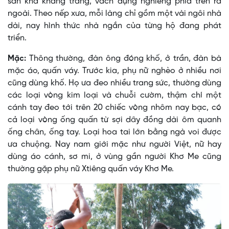
sàn khá khang trang, vách dựng nghiêng phía trên ra
ngoài. Theo nếp xưa, mỗi làng chỉ gồm một vài ngôi nhà
dài, nay hình thức nhà ngắn của từng hộ đang phát
triển.
Mặc:
Thông thường, đàn ông đóng khố, ở trần, đàn bà
mặc áo, quấn váy. Trước kia, phụ nữ nghèo ở nhiều nơi
cũng dùng khố. Họ ưa đeo nhiều trang sức, thường dùng
các loại vòng kim loại và chuỗi cườm, thậm chí một
cánh tay đeo tới trên 20 chiếc vòng nhôm nay bạc, có
cả loại vòng ống quấn từ sợi dây đồng dài ôm quanh
ống chân, ống tay. Loại hoa tai lớn bằng ngà voi được
ưa chuộng. Nay nam giới mặc như người Việt, nữ hay
dùng áo cánh, sơ mi, ở vùng gần người Khơ Me cũng
thường gặp phụ nữ Xtiêng quấn váy Khơ Me.