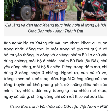
Già làng và dân làng Xtieng thực hiện nghi lễ trong Lễ hội
Crac Băr mêy - Ảnh: Thành Đạt
Văn nghệ:
Người Xtiêng rất yêu âm nhạc. Nhạc cụ quan
trọng nhất, đồng thời là một trong số gia tài quý ở xã
hội truyền thống, là cồng và chiêng; nhóm Bù Lơ chủ yếu
dùng chiêng, mỗi bộ 6 chiếc, nhóm Bù Ðek (Bù Ðêk) chủ
yếu dùng cồng, mỗi bộ 5 chiếc. Riêng trong đám ma, chỉ
dùng 3 cồng hoặc 3 chiêng. Ngoài ra, còn có tù và,
trống, khèn bầu, các loại đàn. Người Xtiêng cũng có kho
tàng truyện cổ khá phong phú, có những điệu hát của
mình. Tuy nhiên, đến nay, tương tự như nhiều nơi khác,
ngay cả cồng, chiêng cũng chỉ còn rất ít so với xưa kia.
(Theo Bức tranh Văn hóa các Dân tộc Việt Nam - NXB