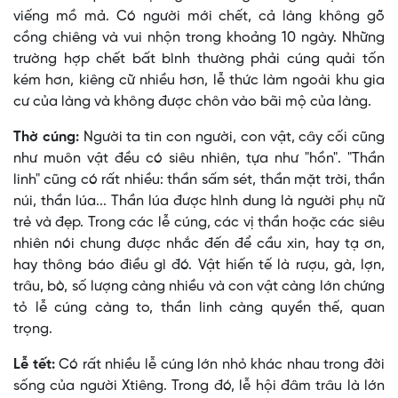
viếng mồ mả. Có người mới chết, cả làng không gõ
cồng chiêng và vui nhộn trong khoảng 10 ngày. Những
trường hợp chết bất bình thường phải cúng quải tốn
kém hơn, kiêng cữ nhiều hơn, lễ thức làm ngoài khu gia
cư của làng và không được chôn vào bãi mộ của làng.
Thờ cúng:
Người ta tin con người, con vật, cây cối cũng
như muôn vật đều có siêu nhiên, tựa như "hồn". "Thần
linh" cũng có rất nhiều: thần sấm sét, thần mặt trời, thần
núi, thần lúa... Thần lúa được hình dung là người phụ nữ
trẻ và đẹp. Trong các lễ cúng, các vị thần hoặc các siêu
nhiên nói chung được nhắc đến để cầu xin, hay tạ ơn,
hay thông báo điều gì đó. Vật hiến tế là rượu, gà, lợn,
trâu, bò, số lượng càng nhiều và con vật càng lớn chứng
tỏ lễ cúng càng to, thần linh càng quyền thế, quan
trọng.
Lễ tết:
Có rất nhiều lễ cúng lớn nhỏ khác nhau trong đời
sống của người Xtiêng. Trong đó, lễ hội đâm trâu là lớn