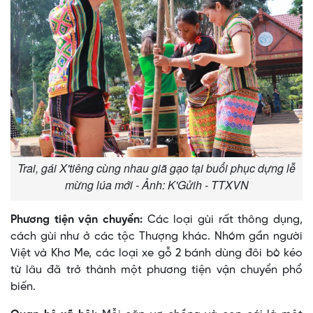
Trai, gái X'tiêng cùng nhau giã gạo tại buổi phục dựng lễ
mừng lúa mới - Ảnh: K'Gửih - TTXVN
Phương tiện vận chuyển:
Các loại gùi rất thông dụng,
cách gùi như ở các tộc Thượng khác. Nhóm gần người
Việt và Khơ Me, các loại xe gỗ 2 bánh dùng đôi bò kéo
từ lâu đã trở thành một phương tiện vận chuyển phổ
biến.