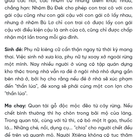
giữa các nơi, các nhóm có những điểm khác nhau,
chẳng hạn: Nhóm Bù Ðek cho phép con trai cô với con
gái cậu cũng như con gái cậu với con gái cô lấy nhau,
nhưng ở nhóm Bù Lơ chỉ con trai cô được lấy con gái
cậu với điều kiện cậu là anh của cô, cũng chỉ được chấp
nhận một lần trong mỗi gia đình.
Sinh đẻ:
Phụ nữ kiêng cữ cẩn thận ngay từ thời kỳ mang
thai. Việc sinh nở xưa kia, phụ nữ tự xoay xở ngoài rừng
một mình. Nay nhiều người ở vùng có tập quán dựng
kho thóc trong nhà vẫn ra đẻ ở ngôi nhà nhỏ dựng gần
bên nhà ở, bởi họ cho rằng nếu đẻ ở nhà sẽ xúc phạm
đến "thần lúa", đẻ xong sẽ phải cúng một con lợn cho
"thần lúa".
Ma chay:
Quan tài gỗ độc mộc đẽo từ cây rừng. Nếu
chết bình thường thì họ chôn trong bãi mộ của làng.
Trong quan tài, cùng với tử thi, có bỏ một ít gạo, thuốc
lá... Những ché, nồi, dụng cụ... "chia" cho người chết đều
để trên và quanh mộ. Người Xtiêng không có tục thăm