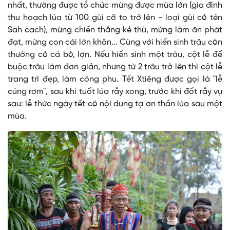
nhất, thường được tổ chức mừng được mùa lớn (gia đình
thu hoạch lúa từ 100 gùi cỡ to trở lên - loại gùi có tên
Sah cach), mừng chiến thắng kẻ thù, mừng làm ăn phát
đạt, mừng con cái lớn khôn... Cùng với hiến sinh trâu còn
thường có cả bò, lợn. Nếu hiến sinh một trâu, cột lễ để
buộc trâu làm đơn giản, nhưng từ 2 trâu trở lên thì cột lễ
trang trí đẹp, làm công phu. Tết Xtiêng được gọi là "lễ
cúng rơm", sau khi tuốt lúa rẫy xong, trước khi đốt rẫy vụ
sau: lễ thức ngày tết có nội dung tạ ơn thần lúa sau một
mùa.