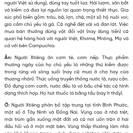
người Việt sử dụng), dùng tay tuốt lúa. Hái lượm, săn bắt
và kiếm cá đưa lại nguồn lợi quan trọng thiết thực. Gia
súc phổ biến gồm: trâu, bò, lợn, chó, một số hộ nuôi voi;
gia cầm chủ yếu là gà. Có nghề dệt vải và đan lát. Việc
mua bán thường dùng vật đổi vật (nay dùng tiền) có
quan hệ hàng hoá với người Việt, Khơme, Mnông, Mạ và
cả với bên Campuchia.
Ăn:
Người Xtiêng ăn cơm tẻ, cơm nếp. Thực phẩm
thường ngày của họ chủ yếu là những thứ kiếm được
trong rừng và sông suối (nay có mua ở chợ hay của
thương nhân). Thức uống truyền thống nước lã, rượu cần.
Ðồ đựng cơm canh, nước đều là vỏ bầu chế tác có hình
dạng thích hợp. Họ hút thuốc lá bằng tẩu (nay ít thấy).
Ở:
Người Xtiêng phân bố tập trung tại tỉnh Bình Phước,
một số ở Tây Ninh và Ðồng Nai. Vùng cao ở nhà trệt,
mái trùm gần xuống mặt đất và có nơi uốn tròn ở hai
đầu hồi và ở một mặt bên. Vùng thấp thường làm nhà