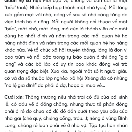
Quan hệ xã hội:
Mỗi cặp vợ chồng và con cái là một
"bếp" (nak). Nhiều bếp hợp thành một nhà (yau). Mỗi làng
xưa gồm một vài nhà, càng về sau số nhà càng tăng do
việc tách hộ ở riêng. Mỗi người không chỉ thuộc về một
"bếp", một nhà, một làng, mà còn là thành viên của một
dòng họ nhất định và nằm trong các mối quan hệ họ
hàng nhất định và nằm trong các mối quan hệ họ hàng
khác nữa. Về tổ chức xã hội truyền thống, làng là đơn vị
bao trùm và nổi bật: trong tự bảo quản ở thì ông "già
làng" và các bô lão có uy tín cao khác đóng vai trò
quan trọng đặc biệt. Xưa kia, ngoài một số ít người giàu
có và đa số thuộc lớp nghèo, xã hội Xtiêng đã có những
"nô lệ gia đình" do phải ở đợ, hoặc bị mua về...
Cưới xin:
Thông thường nếu nhà trai có đủ của cải sính
lễ, cô dâu về ở đằng chồng, nhưng thực tế phần đông
phải ở rể do chưa có đủ đồ dẫn cưới theo yêu cầu của
nhà gái (ché quý, chiêng cồng, trâu...); riêng ở vùng Bình
Long, chàng rể luôn phải về ở nhà vợ. Tập tục hôn nhân