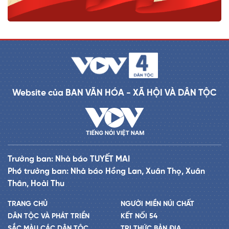
Website của BAN VĂN HÓA - XÃ HỘI VÀ DÂN TỘC
Trưởng ban: Nhà báo TUYẾT MAI
Phó trưởng ban: Nhà báo Hồng Lan, Xuân Thọ, Xuân
Thân, Hoài Thu
TRANG CHỦ
NGƯỜI MIỀN NÚI CHẤT
DÂN TỘC VÀ PHÁT TRIỂN
KẾT NỐI 54
SẮC MÀU CÁC DÂN TỘC
TRI THỨC BẢN ĐỊA