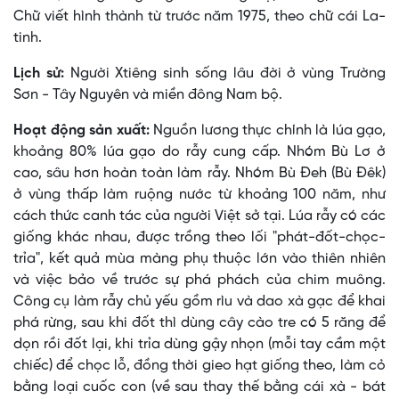
Chữ viết hình thành từ trước năm 1975, theo chữ cái La-
tinh.
Lịch sử:
Người Xtiêng sinh sống lâu đời ở vùng Trường
Sơn - Tây Nguyên và miền đông Nam bộ.
Hoạt động sản xuất:
Nguồn lương thực chính là lúa gạo,
khoảng 80% lúa gạo do rẫy cung cấp. Nhóm Bù Lơ ở
cao, sâu hơn hoàn toàn làm rẫy. Nhóm Bù Ðeh (Bù Ðêk)
ở vùng thấp làm ruộng nước từ khoảng 100 năm, như
cách thức canh tác của người Việt sở tại. Lúa rẫy có các
giống khác nhau, được trồng theo lối "phát-đốt-chọc-
trỉa", kết quả mùa màng phụ thuộc lớn vào thiên nhiên
và việc bảo về trước sự phá phách của chim muông.
Công cụ làm rẫy chủ yếu gồm rìu và dao xà gạc để khai
phá rừng, sau khi đốt thì dùng cây cào tre có 5 răng để
dọn rồi đốt lại, khi trỉa dùng gậy nhọn (mỗi tay cầm một
chiếc) để chọc lỗ, đồng thời gieo hạt giống theo, làm cỏ
bằng loại cuốc con (về sau thay thế bằng cái xà - bát