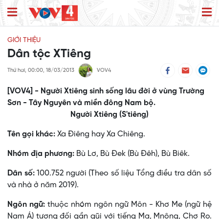
GIỚI THIỆU
Dân tộc XTiêng
Thứ hai, 00:00, 18/03/2013
VOV4
[VOV4] - Người Xtiêng sinh sống lâu đời ở vùng Trường
Sơn - Tây Nguyên và miền đông Nam bộ.
Người Xtiêng (S'tiêng)
Tên gọi khác:
Xa Ðiêng hay Xa Chiêng.
Nhóm địa phương:
Bù Lơ, Bù Ðek (Bù Ðêh), Bù Biêk.
Dân số:
100.752 người (Theo số liệu Tổng điều tra dân số
và nhà ở năm 2019).
Ngôn ngữ:
thuộc nhóm ngôn ngữ Môn - Khơ Me (ngữ hệ
Nam Á) tương đối gần gũi với tiếng Mạ, Mnông, Chơ Ro.