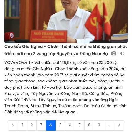
Cao tốc Gia Nghĩa - Chơn Thành sẽ mở ra không gian phát
triển mới cho 2 vùng Tây Nguyên và Đông Nam Bộ
VOV4.VOV.VN - Với chiều dài 128,8km, số vốn hơn 25.500 tỷ
đồng, cao tốc Gia Nghĩa- Chơn Thành khởi công năm 2024, dự
kiến hoàn thành vào năm 2027 sẽ giải quyết điểm nghẽn về hạ
tầng giao thông, tạo không gian phát triển mới, động lực thúc
đẩy phát triển kinh tế - xã hội, bảo đảm quốc phòng, an ninh
khu vực vùng Tây Nguyên và Đông Nam Bộ. Công Bắc, Phóng
viên Đài TNVN tại Tây Nguyên có cuộc phỏng vấn ông Ngô
Thanh Danh, Bí thư Tỉnh uỷ, Trưởng đoàn Đại biểu Quốc hội tỉnh
Đắk Nông về những vấn đề liên quan.
‹‹
1
2
3
4
5
6
7
8
9
…
››