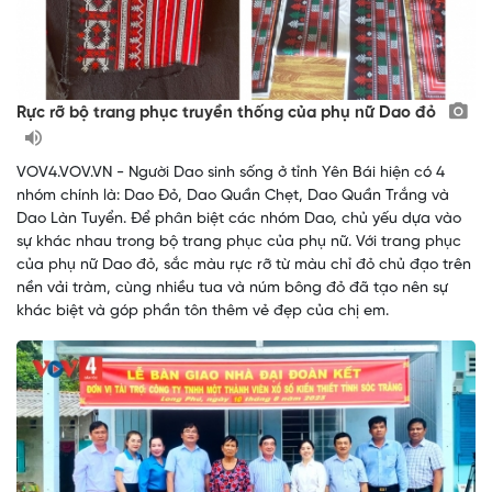
Rực rỡ bộ trang phục truyền thống của phụ nữ Dao đỏ
VOV4.VOV.VN - Người Dao sinh sống ở tỉnh Yên Bái hiện có 4
nhóm chính là: Dao Đỏ, Dao Quần Chẹt, Dao Quần Trắng và
Dao Làn Tuyển. Để phân biệt các nhóm Dao, chủ yếu dựa vào
sự khác nhau trong bộ trang phục của phụ nữ. Với trang phục
của phụ nữ Dao đỏ, sắc màu rực rỡ từ màu chỉ đỏ chủ đạo trên
nền vải tràm, cùng nhiều tua và núm bông đỏ đã tạo nên sự
khác biệt và góp phần tôn thêm vẻ đẹp của chị em.