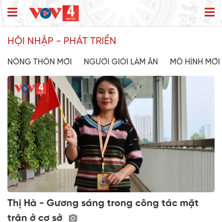
HỘI NHẬP - PHÁT TRIỂN
NÔNG THÔN MỚI
NGƯỜI GIỎI LÀM ĂN
MÔ HÌNH MỚI
Thị Hà - Gương sáng trong công tác mặt
trận ở cơ sở