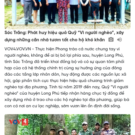
Sóc Trăng: Phát huy hiệu quả Quỹ “Vì người nghèo”, xây
dựng những căn nhà tươm tất cho hộ khó khăn
VOV4.VOV.VN - Thực hiện Phong trào cả nước chung tay vì
người nghèo, không để ai bị bỏ lại phía sau, huyện Long Phú,
tỉnh Sóc Trăng đã triển khai đồng bộ và có sự quan tâm phối
hợp của cả hệ thống chính trị cùng sự hưởng ứng của đông
đảo các tầng lớp nhân dân, huy động được các nguồn lực xã
hội, góp phần tích cực thực hiện hiệu quả chương trình giảm
nghèo tại địa phương. Tính từ năm 2019 đến nay, Quỹ “Vì người
nghèo” của huyện Long Phú tiếp nhận hàng chục tỷ đồng để
xây dựng nhà ở trao cho các hộ nghèo tại địa phương, giúp bà
con có nơi an cư lạc nghiệp, sớm vươn lên ổn định đời sống.