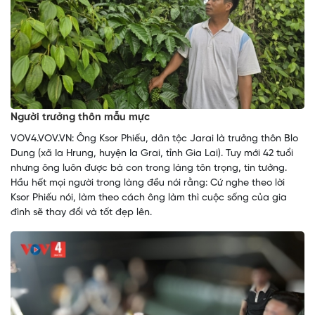
Người trưởng thôn mẫu mực
VOV4.VOV.VN: Ông Ksor Phiếu, dân tộc Jarai là trưởng thôn Blo
Dung (xã Ia Hrung, huyện Ia Grai, tỉnh Gia Lai). Tuy mới 42 tuổi
nhưng ông luôn được bà con trong làng tôn trọng, tin tưởng.
Hầu hết mọi người trong làng đều nói rằng: Cứ nghe theo lời
Ksor Phiếu nói, làm theo cách ông làm thì cuộc sống của gia
đình sẽ thay đổi và tốt đẹp lên.