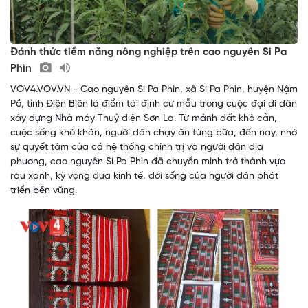
Đánh thức tiềm năng nông nghiệp trên cao nguyên Si Pa
Phìn
VOV4.VOV.VN - Cao nguyên Si Pa Phìn, xã Si Pa Phìn, huyện Nậm
Pồ, tỉnh Điện Biên là điểm tái định cư mẫu trong cuộc đại di dân
xây dựng Nhà máy Thuỷ điện Sơn La. Từ mảnh đất khô cằn,
cuộc sống khó khăn, người dân chạy ăn từng bữa, đến nay, nhờ
sự quyết tâm của cả hệ thống chính trị và người dân địa
phương, cao nguyên Si Pa Phìn đã chuyển mình trở thành vựa
rau xanh, kỳ vọng đưa kinh tế, đời sống của người dân phát
triển bền vững.