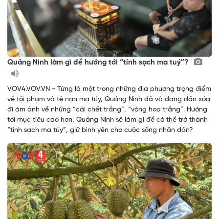
Quảng Ninh làm gì để hướng tới “tỉnh sạch ma tuý”?
VOV4.VOV.VN - Từng là một trong những địa phương trọng điểm
về tội phạm và tệ nạn ma túy, Quảng Ninh đã và đang dần xóa
đi ám ảnh về những “cái chết trắng”, “vòng hoa trắng”. Hướng
tới mục tiêu cao hơn, Quảng Ninh sẽ làm gì để có thể trở thành
“tỉnh sạch ma túy”, giữ bình yên cho cuộc sống nhân dân?