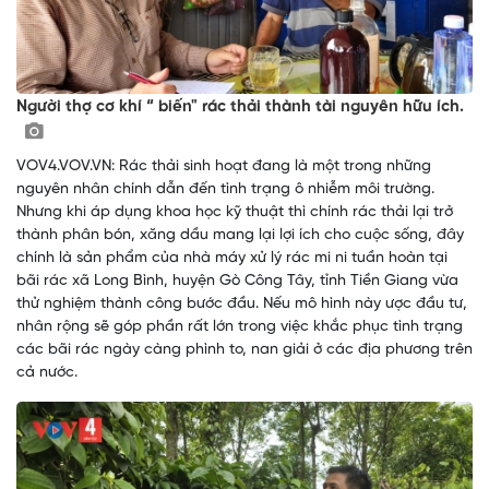
Người thợ cơ khí “ biến" rác thải thành tài nguyên hữu ích.
VOV4.VOV.VN: Rác thải sinh hoạt đang là một trong những
nguyên nhân chính dẫn đến tình trạng ô nhiễm môi trường.
Nhưng khi áp dụng khoa học kỹ thuật thì chính rác thải lại trở
thành phân bón, xăng dầu mang lại lợi ích cho cuộc sống, đây
chính là sản phẩm của nhà máy xử lý rác mi ni tuần hoàn tại
bãi rác xã Long Bình, huyện Gò Công Tây, tỉnh Tiền Giang vừa
thử nghiệm thành công bước đầu. Nếu mô hình này ược đầu tư,
nhân rộng sẽ góp phần rất lớn trong việc khắc phục tình trạng
các bãi rác ngày càng phình to, nan giải ở các địa phương trên
cả nước.