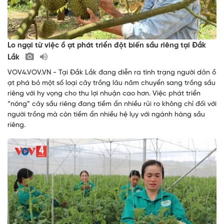
Lo ngại từ việc ồ ạt phát triển đột biến sầu riêng tại Đắk
Lắk
VOV4.VOV.VN - Tại Đắk Lắk đang diễn ra tình trạng người dân ồ
ạt phá bỏ một số loại cây trồng lâu năm chuyển sang trồng sầu
riêng với hy vọng cho thu lợi nhuận cao hơn. Việc phát triển
“nóng” cây sầu riêng đang tiềm ẩn nhiều rủi ro không chỉ đối với
người trồng mà còn tiềm ẩn nhiều hệ lụy với ngành hàng sầu
riêng.