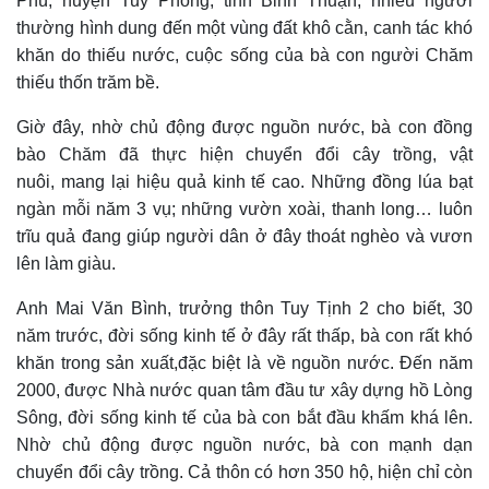
Phú, huyện Tuy Phong, tỉnh Bỉnh Thuận, nhiều người
thường hình dung đến một vùng đất khô cằn, canh tác khó
khăn do thiếu nước, cuộc sống của bà con người Chăm
thiếu thốn trăm bề.
Giờ đây, nhờ chủ động được nguồn nước, bà con đồng
bào Chăm đã thực hiện chuyển đổi cây trồng, vật
nuôi, mang lại hiệu quả kinh tế cao. Những đồng lúa bạt
ngàn mỗi năm 3 vụ; những vườn xoài, thanh long… luôn
trĩu quả đang giúp người dân ở đây thoát nghèo và vươn
lên làm giàu.
Anh Mai Văn Bình, trưởng thôn Tuy Tịnh 2 cho biết, 30
năm trước, đời sống kinh tế ở đây rất thấp, bà con rất khó
khăn trong sản xuất,đặc biệt là về nguồn nước. Đến năm
2000, được Nhà nước quan tâm đầu tư xây dựng hồ Lòng
Sông, đời sống kinh tế của bà con bắt đầu khấm khá lên.
Nhờ chủ động được nguồn nước, bà con mạnh dạn
chuyển đổi cây trồng. Cả thôn có hơn 350 hộ, hiện chỉ còn