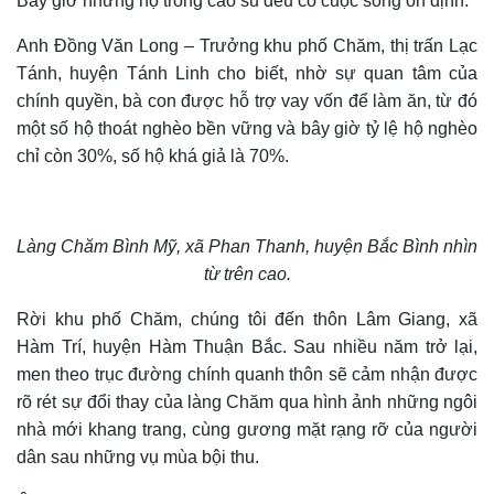
Bây giờ những hộ trồng cao su đều có cuộc sống ổn định.
Anh Đồng Văn Long – Trưởng khu phố Chăm, thị trấn Lạc
Tánh, huyện Tánh Linh cho biết, nhờ sự quan tâm của
chính quyền, bà con được hỗ trợ vay vốn để làm ăn, từ đó
một số hộ thoát nghèo bền vững và bây giờ tỷ lệ hộ nghèo
chỉ còn 30%, số hộ khá giả là 70%.
Làng Chăm Bình Mỹ, xã Phan Thanh, huyện Bắc Bình nhìn
từ trên cao.
Rời khu phố Chăm, chúng tôi đến thôn Lâm Giang, xã
Hàm Trí, huyện Hàm Thuận Bắc. Sau nhiều năm trở lại,
men theo trục đường chính quanh thôn sẽ cảm nhận được
rõ rét sự đổi thay của làng Chăm qua hình ảnh những ngôi
nhà mới khang trang, cùng gương mặt rạng rỡ của người
dân sau những vụ mùa bội thu.