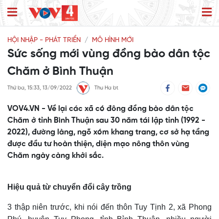
HỘI NHẬP - PHÁT TRIỂN
MÔ HÌNH MỚI
Sức sống mới vùng đồng bào dân tộc
Chăm ở Bình Thuận
Thứ ba, 15:33, 13/09/2022
Thu Ha bt
VOV4.VN - Về lại các xã có đông đồng bào dân tộc
Chăm ở tỉnh Bình Thuận sau 30 năm tái lập tỉnh (1992 -
2022), đường làng, ngõ xóm khang trang, cơ sở hạ tầng
được đầu tư hoàn thiện, diện mạo nông thôn vùng
Chăm ngày càng khởi sắc.
Hiệu quả từ chuyển đổi cây trồng
3 thập niên trước, khi nói đến thôn Tuy Tịnh 2, xã Phong