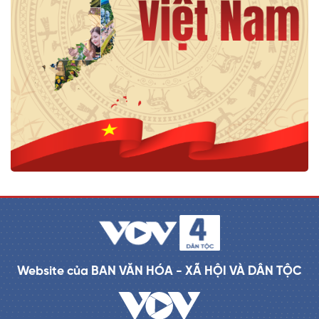
Website của BAN VĂN HÓA - XÃ HỘI VÀ DÂN TỘC