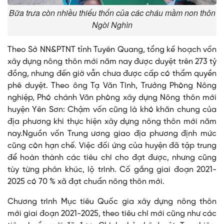
Bữa trưa còn nhiều thiếu thốn của các cháu mầm non thôn
Ngòi Nghìn
Theo Sở NN&PTNT tỉnh Tuyên Quang, tổng kế hoạch vốn
xây dựng nông thôn mới năm nay được duyệt trên 273 tỷ
đồng, nhưng đến giờ vẫn chưa được cấp có thẩm quyền
phê duyệt. Theo ông Tạ Văn Tình, Trưởng Phòng Nông
nghiệp, Phó chánh Văn phòng xây dựng Nông thôn mới
huyện Yên Sơn: Chậm vốn cũng là khó khăn chung của
địa phương khi thực hiện xây dựng nông thôn mới năm
nay.Nguồn vốn Trung ương giao địa phương định mức
cũng còn hạn chế. Việc đối ứng của huyện đã tập trung
để hoàn thành các tiêu chí cho đạt được, nhưng cũng
tùy từng phân khúc, lộ trình. Cố gắng giai đoạn 2021-
2025 có 70 % xã đạt chuẩn nông thôn mới.
Chương trình Mục tiêu Quốc gia xây dựng nông thôn
mới giai đoạn 2021-2025, theo tiêu chí mới cũng như các