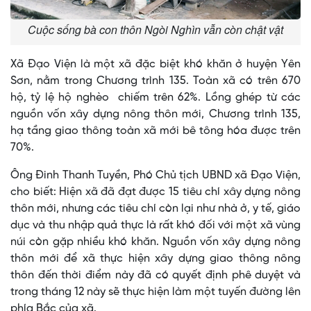
Cuộc sống bà con thôn Ngòi Nghìn vẫn còn chật vật
Xã Đạo Viện là một xã đặc biệt khó khăn ở huyện Yên
Sơn, nằm trong Chương trình 135. Toàn xã có trên 670
hộ, tỷ lệ hộ nghèo chiếm trên 62%. Lồng ghép từ các
nguồn vốn xây dựng nông thôn mới, Chương trình 135,
hạ tầng giao thông toàn xã mới bê tông hóa được trên
70%.
Ông Đinh Thanh Tuyền, Phó Chủ tịch UBND xã Đạo Viện,
cho biết: Hiện xã đã đạt được 15 tiêu chí xây dựng nông
thôn mới, nhưng các tiêu chí còn lại như nhà ở, y tế, giáo
dục và thu nhập quả thực là rất khó đối với một xã vùng
núi còn gặp nhiều khó khăn. Nguồn vốn xây dựng nông
thôn mới để xã thực hiện xây dựng giao thông nông
thôn đến thời điểm này đã có quyết định phê duyệt và
trong tháng 12 này sẽ thực hiện làm một tuyến đường lên
phía Bắc của xã.