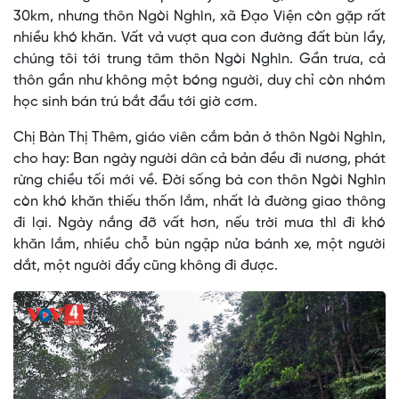
30km, nhưng thôn Ngòi Nghìn, xã Đạo Viện còn gặp rất
nhiều khó khăn. Vất vả vượt qua con đường đất bùn lầy,
chúng tôi tới trung tâm thôn Ngòi Nghìn. Gần trưa, cả
thôn gần như không một bóng người, duy chỉ còn nhóm
học sinh bán trú bắt đầu tới giờ cơm.
Chị Bàn Thị Thêm, giáo viên cắm bản ở thôn Ngòi Nghìn,
cho hay: Ban ngày người dân cả bản đều đi nương, phát
rừng chiều tối mới về. Đời sống bà con thôn Ngòi Nghìn
còn khó khăn thiếu thốn lắm, nhất là đường giao thông
đi lại. Ngày nắng đỡ vất hơn, nếu trời mưa thì đi khó
khăn lắm, nhiều chỗ bùn ngập nửa bánh xe, một người
dắt, một người đẩy cũng không đi được.