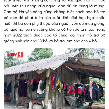
suất thiếu, vốn không có, cộng với tập quán làm ăn lạc
hậu nên thu nhập của người dân đủ ăn cũng là mừng.
Cán bộ khuyến nông cũng chẳng biết cách nào hỗ trợ
bà con để phát triển sản xuất. Đất đai hạn hẹp, chăn
nuôi thì bà con phụ thuộc vào nguồn vốn để mua giống,
bởi quá nghèo nên cũng không có tiền để tự mua. Trong
năm 2022 thôn được các tổ chức, cá nhân hỗ trợ bò
giống sinh sản cho 10 hộ và hỗ trợ làm nhà cho 4 hộ.