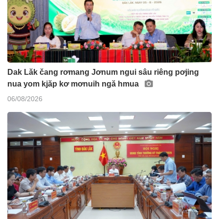
Dak Lăk čang rơmang Jơnum ngui sâu riêng pơjing
nua yom kjăp kơ mơnuih ngă hmua
06/08/2026