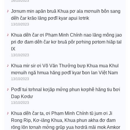
16/10/2023
Jơnum min apăn bruă Khua pơ ala mơnuih ƀôn sang
dêh čar krăo lăng pơđĭ kyar apui lơtrik
13/10/2023
Khua dêh čar ơi Phạm Minh Chính nao lăng mông jao
pri đơ đam dêh čar kơ bruă pôr pơhing pơtom hiăp tal
IX
13/10/2023
Khua mir sir ơi Võ Văn Thưởng bưp Khua mua Khul
mơnuih ngă hmua hăng pơđĭ kyar ƀon lan Việt Nam
13/10/2023
Pơđĭ tui tơhnal kơjăp mơ̆ng phun kơphê hăng tiu ƀơi
Dap Kơdư
13/10/2023
Khua dêh čar ta, ơi Phạm Minh Chính tŭ jum ơi Ji
Rong Rip, Kơ-iăng Khua, Khua phun akha đơ đam
rŏng lŏn tơnah mơ̆ng grŭp yua hơdră măi mok Amkor