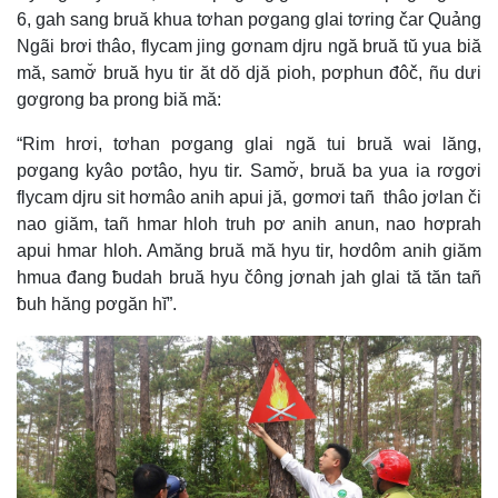
6, gah sang bruă khua tơhan pơgang glai tơring čar Quảng
Ngãi brơi thâo, flycam jing gơnam djru ngă bruă tŭ yua biă
mă, samơ̆ bruă hyu tir ăt dŏ djă pioh, pơphun đôč, ñu dưi
gơgrong ba prong biă mă:
“Rim hrơi, tơhan pơgang glai ngă tui bruă wai lăng,
pơgang kyâo pơtâo, hyu tir. Samơ̆, bruă ba yua ia rơgơi
flycam djru sit hơmâo anih apui jă, gơmơi tañ thâo jơlan či
nao giăm, tañ hmar hloh truh pơ anih anun, nao hơprah
apui hmar hloh. Amăng bruă mă hyu tir, hơdôm anih giăm
hmua đang ƀudah bruă hyu čông jơnah jah glai tă tăn tañ
ƀuh hăng pơgăn hĭ”.