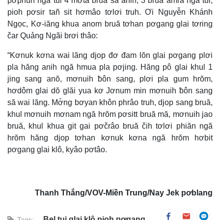
pơphun ngă tui 4 mơta bruă sa anih, 3 bruă amra ngă tui,
pioh pơsir tañ sit hơmâo tơlơi truh. Ơi Nguyễn Khánh
Ngọc, Kơ-iăng khua anom bruă tơhan pơgang glai tơring
čar Quảng Ngãi brơi thâo:
“Kơnuk kơna wai lăng djop đơ đam lŏn glai pơgang plơi
pla hăng anih ngă hmua pla pơjing. Hăng pô glai khul 1
jing sang anŏ, mơnuih ƀôn sang, plơi pla gum hrŏm,
hơdôm glai dŏ glăi yua kơ Jơnum min mơnuih ƀôn sang
să wai lăng. Mơ̆ng bơyan khôn phrâo truh, djop sang bruă,
khul mơnuih mơnam ngă hrŏm pơsitt bruă mă, mơnuih jao
bruă, khul khua git gai pơčrâo bruă čih tơlơi phiăn ngă
hrŏm hăng djop tơhan kơnuk kơna ngă hrŏm hơbit
pơgang glai klô, kyâo pơtâo.
Thanh Thắng/VOV-Miền Trung/Nay Jek pơblang
Ƀel tui glai klô pioh pơgang
Tags: