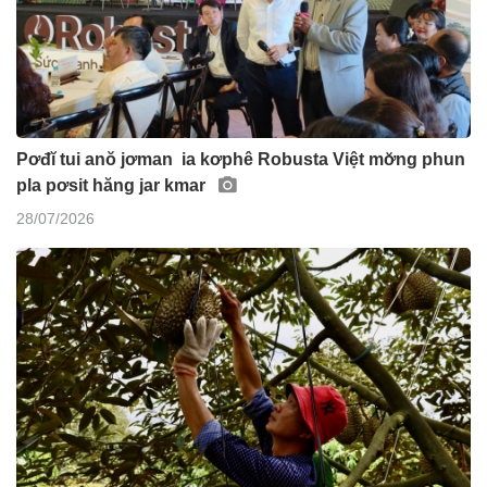
Pơđĭ tui anŏ jơman ia kơphê Robusta Việt mơ̆ng phun
pla pơsit hăng jar kmar
28/07/2026