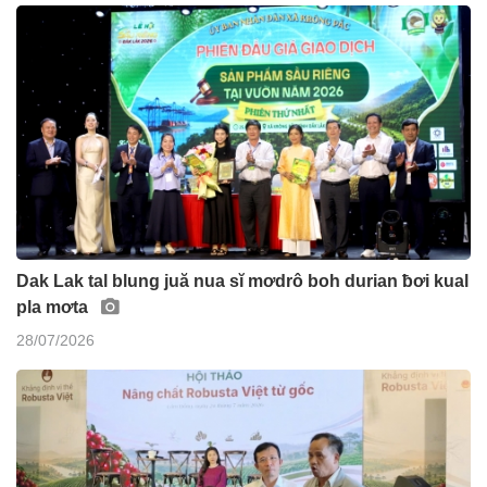
Dak Lak tal blung juă nua sĭ mơdrô boh durian ƀơi kual
pla mơta
28/07/2026