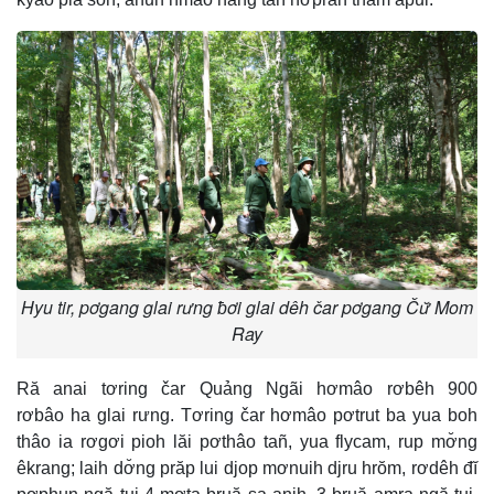
Hyu tir, pơgang glai rưng ƀơi glai dêh čar pơgang Čư̆ Mom
Ray
Ră anai tơring čar Quảng Ngãi hơmâo rơbêh 900
rơbâo ha glai rưng. Tơring čar hơmâo pơtrut ba yua boh
thâo ia rơgơi pioh lăi pơthâo tañ, yua flycam, rup mơ̆ng
êkrang; laih dơ̆ng prăp lui djop mơnuih djru hrŏm, rơdêh đĭ