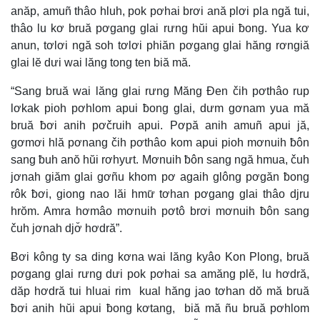
anăp, amuñ thâo hluh, pok pơhai brơi ană plơi pla ngă tui,
thâo lu kơ bruă pơgang glai rưng hŭi apui ƀong. Yua kơ
anun, tơlơi ngă soh tơlơi phiăn pơgang glai hăng rơngiă
glai lĕ dưi wai lăng tong ten biă mă.
“Sang bruă wai lăng glai rưng Măng Đen čih pơthâo rup
lơkak pioh pơhlom apui ƀong glai, dưm gơnam yua mă
bruă ƀơi anih pơčruih apui. Pơpă anih amuñ apui jă,
gơmơi hlă pơnang čih pơthâo kom apui pioh mơnuih ƀôn
sang ƀuh anŏ hŭi rơhyưt. Mơnuih ƀôn sang ngă hmua, čuh
jơnah giăm glai gơñu khom pơ agaih glông pơgăn ƀong
rôk ƀơi, giong nao lăi hmư̆ tơhan pơgang glai thâo djru
hrŏm. Amra hơmâo mơnuih pơtô brơi mơnuih ƀôn sang
čuh jơnah djơ̆ hơdră”.
Ƀơi kông ty sa ding kơna wai lăng kyâo Kon Plong, bruă
pơgang glai rưng dưi pok pơhai sa amăng plĕ, lu hơdră,
dăp hơdră tui hluai rim kual hăng jao tơhan dŏ mă bruă
ƀơi anih hŭi apui ƀong kơtang, biă mă ñu bruă pơhlom