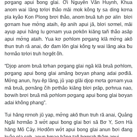
pơgang apui ƀong glai. Ơi Nguyễn Văn Huynh, Khua
anom wai lăng tơlơi thâo măi mok kông ty sa ding kơna
pla kyâo Kon Plong brơi thâo, anom bruă tuh pơ alin blơi
gơnam hue mơ̆ng ataih, ĕp anih apui jă, blơi sơmel, măi
ayup apui hăng lu gơnam yua pơkŏn kiăng tañ thâo asăp
apui mơ̆ng ataih. Yua kơ pơhlom pơgang klă mơ̆ng akŏ
thun truh ră anai, đơ đam lŏn glai kông ty wai lăng aka ƀu
hơmâo tơlơi truh hơgĕt ôh.
“Djop anom bruă tơhan pơgang glai ngă klă bruă pơhlom,
pơgang apui ƀong glai amăng bơyan phang adai pơđiă.
Mơ̆ng anun, hyu ĕp lăng, jŭ yap glăi djop mơta gơnam yua
mă bruă, pơnăng čih pơthâo kiăng blơi prăp, pơhrua nao,
bơwih brơi bruă mă pơhlom pơgang apui ƀong glai bơyan
adai không phang”.
Tui hăng rơnoh jŭ yap, mơ̆ng akŏ thun truh ră anai, Quảng
Ngãi hơmâo 3 wơ̆t apui ƀong glai ƀơi să Bơ Y, Sơn Hà
hăng Mỏ Cày. Hơdôm wơ̆t apui bong glai anun ƀơi đang
kyâo pla soh, anun hmao hăng tañ hơprah thăm apui.