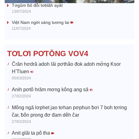
y
Tơgŭm ƀô đô̆i tơblăh ayăt
13/07/2024
V
Việt Nam ngời sáng tương lai
11/07/2024
i
d
TƠLƠI PƠTŎNG VOV4
e
Črăn hơdră adoh lăi pơthâo đok adoh mơ̆ng Ksor
H'Tluen
o
05/03/2024
Anih pơtô hrăm mơng kông ang să
27/02/2024
Mông ngă lơphet jao tơhan pơphun ƀơi 7 boh tơring
čar, ƀôn prong đơ đam dêh čar
27/02/2024
Anit glăi ta pô tha