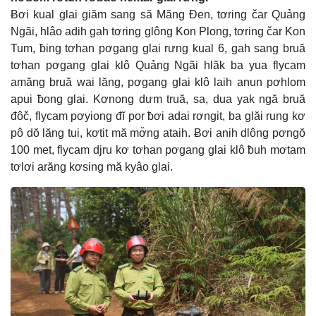
Ƀơi kual glai giăm sang să Măng Đen, tơring čar Quảng
Ngãi, hlâo adih gah tơring glông Kon Plong, tơring čar Kon
Tum, ƀing tơhan pơgang glai rưng kual 6, gah sang bruă
tơhan pơgang glai klô Quảng Ngãi hlăk ba yua flycam
amăng bruă wai lăng, pơgang glai klô laih anun pơhlom
apui ƀong glai. Kơnong dưm truă, sa, dua yak ngă bruă
đôč, flycam pơyiong đĭ por ƀơi adai rơngit, ba glăi rung kơ
pô dŏ lăng tui, kơtit mă mơ̆ng ataih. Ƀơi anih dlông pơngŏ
100 met, flycam djru kơ tơhan pơgang glai klô ƀuh mơtam
tơlơi arăng kơsing mă kyâo glai.