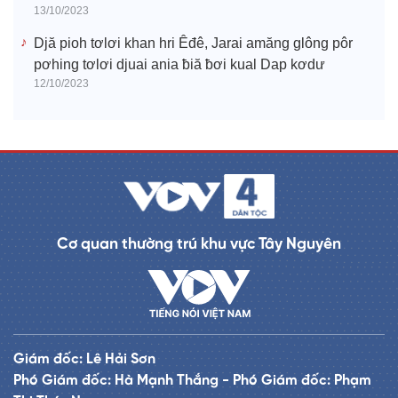
13/10/2023
Djă pioh tơlơi khan hri Êđê, Jarai amăng glông pôr
pơhing tơlơi djuai ania ƀiă ƀơi kual Dap kơdư
12/10/2023
Cơ quan thường trú khu vực Tây Nguyên
Giám đốc: Lê Hải Sơn
Phó Giám đốc: Hà Mạnh Thắng - Phó Giám đốc: Phạm