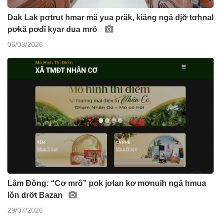
Dak Lak pơtrut hmar mă yua prăk, kiăng ngă djơ̆ tơhnal
pơkă pơđĭ kyar dua mrô
06/08/2026
Lâm Đồng: “Cơ mrô” pok jơlan kơ mơnuih ngă hmua
lŏn drơ̆t Bazan
29/07/2026