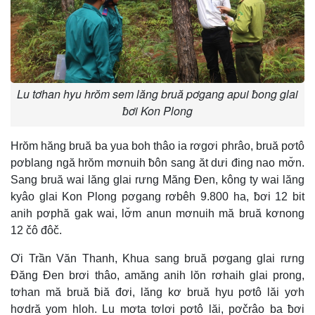
Lu tơhan hyu hrŏm sem lăng bruă pơgang apui ƀong glai
ƀơi Kon Plong
Hrŏm hăng bruă ba yua boh thâo ia rơgơi phrâo, bruă pơtô
pơblang ngă hrŏm mơnuih ƀôn sang ăt dưi đing nao mơ̆n.
Sang bruă wai lăng glai rưng Măng Đen, kông ty wai lăng
kyâo glai Kon Plong pơgang rơbêh 9.800 ha, ƀơi 12 bit
anih pơphă gak wai, lơ̆m anun mơnuih mă bruă kơnong
12 čô đôč.
Ơi Trần Văn Thanh, Khua sang bruă pơgang glai rưng
Đăng Đen brơi thâo, amăng anih lŏn rơhaih glai prong,
tơhan mă bruă ƀiă đơi, lăng kơ bruă hyu pơtô lăi yơh
hơdră yom hloh. Lu mơta tơlơi pơtô lăi, pơčrâo ba ƀơi