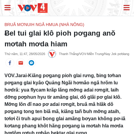
BRUĂ MƠNUIH NGĂ HMUA (NHÀ NÔNG)
Ƀel tui glai klô pioh pơgang anŏ
mơtah mơda hiam
Thứ năm, 11:47, 28/05/2026
Thanh Thắng/VOV-Miền Trung/Nay Jek pơblang
VOV.Jarai-Kiăng pơgang pioh glai rưng, ƀing tơhan
pơgang glai kyâo Quảng Ngãi hơmâo ngă hrŏm lu
hơdră: yua flycam krăp lăng mơ̆ng adai rơngit, laih
dơ̆ng pơphun hyu tir amăng glai, dŏ glăi pơ glai klô.
Mơ̆ng lŏn đĭ nao pơ adai rơngit, bruă mă hlăk dŏ
pơgang tong ten biă mă, kiăng tañ ƀuh mơ̆ng ataih,
tơlơi či truh apui ƀong glai amăng bơyan không pơ-iă
kơtang phang khôt hăng pơgang ia mơtah hla mơda
hơdôm rơtuh rơbâo hektar glai rưng.