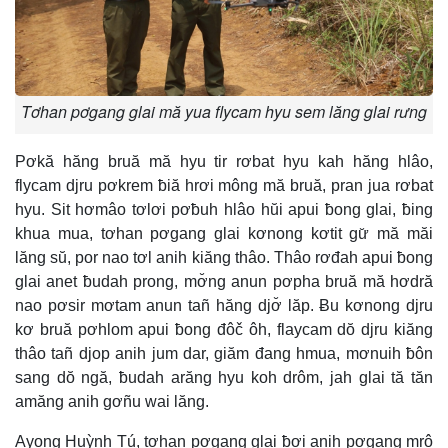
Tơhan pơgang glai mă yua flycam hyu sem lăng glai rưng
Pơkă hăng bruă mă hyu tir rơbat hyu kah hăng hlâo,
flycam djru pơkrem ƀiă hrơi mông mă bruă, pran jua rơbat
hyu. Sit hơmâo tơlơi pơƀuh hlâo hŭi apui ƀong glai, ƀing
khua mua, tơhan pơgang glai kơnong kơtit gư̆ mă măi
lăng sŭ, por nao tơl anih kiăng thâo. Thâo rơđah apui ƀong
glai anet ƀudah prong, mơ̆ng anun pơpha bruă mă hơdră
nao pơsir mơtam anun tañ hăng djơ̆ lăp. Ƀu kơnong djru
kơ bruă pơhlom apui ƀong đôč ôh, flaycam dŏ djru kiăng
thâo tañ djop anih jum dar, giăm đang hmua, mơnuih ƀôn
sang dŏ ngă, ƀudah arăng hyu koh drôm, jah glai tă tăn
amăng anih gơñu wai lăng.
Ayong Huỳnh Tú, tơhan pơgang glai ƀơi anih pơgang mrô