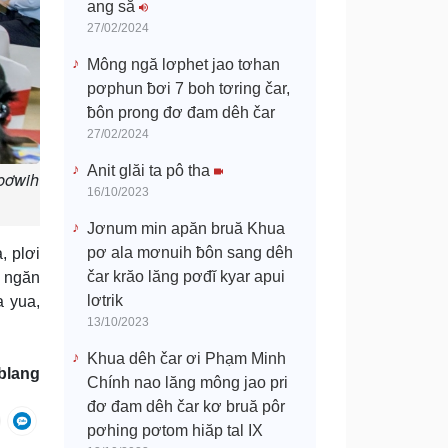
ang să
27/02/2024
Mông ngă lơphet jao tơhan
pơphun ƀơi 7 boh tơring čar,
ƀôn prong đơ đam dêh čar
27/02/2024
Anit glăi ta pô tha
bơwih
16/10/2023
Jơnum min apăn bruă Khua
pơ ala mơnuih ƀôn sang dêh
, plơi
čar krăo lăng pơđĭ kyar apui
č ngăn
lơtrik
a yua,
13/10/2023
Khua dêh čar ơi Phạm Minh
blang
Chính nao lăng mông jao pri
đơ đam dêh čar kơ bruă pôr
pơhing pơtom hiăp tal IX