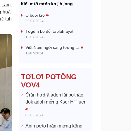
a
Klêi mtă mtăn kơ jih jang
n Lâm,
g huă.
y
Ŏ buôi krô
ưč tuh
29/07/2024
V
Tơgŭm ƀô đô̆i tơblăh ayăt
13/07/2024
i
Việt Nam ngời sáng tương lai
d
11/07/2024
e
TƠLƠI PƠTŎNG
o
VOV4
Črăn hơdră adoh lăi pơthâo
đok adoh mơ̆ng Ksor H'Tluen
05/03/2024
Anih pơtô hrăm mơng kông