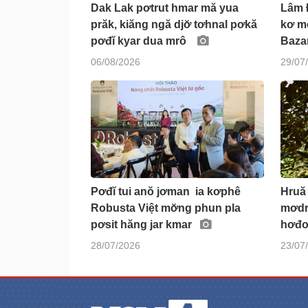
Dak Lak pơtrut hmar mă yua
Lâm 
prăk, kiăng ngă djơ̆ tơhnal pơkă
kơ m
pơđĭ kyar dua mrô
Baz
06/08/2026
29/07
Pơđĭ tui anŏ jơman ia kơphê
Hruă 
Robusta Việt mơ̆ng phun pla
mơdr
pơsit hăng jar kmar
hơđ
28/07/2026
23/07