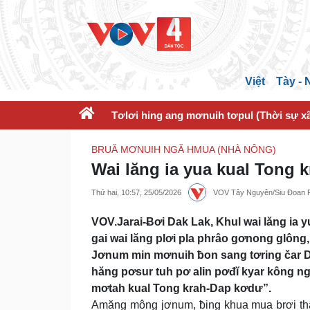
Việt
Tày -
Tơlơi hing ang mơnuih tơpul (Thời sự xã
BRUĂ MƠNUIH NGĂ HMUA (NHÀ NÔNG)
Wai lăng ia yua kual Tong
Thứ hai, 10:57, 25/05/2026
VOV Tây Nguyên/Siu Đoan 
VOV.Jarai-Ƀơi Dak Lak, Khul wai lăng ia
gai wai lăng plơi pla phrâo gơnong glôn
Jơnum min mơnuih ƀon sang tơring čar D
hăng pơsur tuh pơ alin pơđĭ kyar kông ng
mơtah kual Tong krah-Dap kơdư”.
Amăng mông jơnum, ƀing khua mua brơi thâ