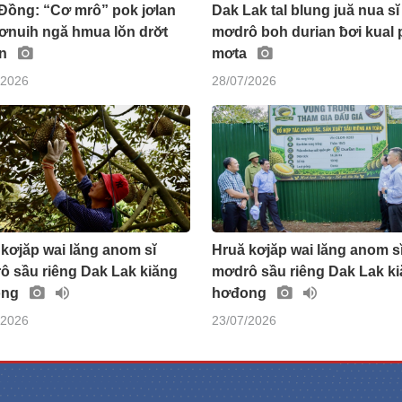
Đồng: “Cơ mrô” pok jơlan
Dak Lak tal blung juă nua sĭ
ơnuih ngă hmua lŏn drơ̆t
mơdrô boh durian ƀơi kual 
an
mơta
/2026
28/07/2026
kơjăp wai lăng anom sĭ
Hruă kơjăp wai lăng anom s
ô sầu riêng Dak Lak kiăng
mơdrô sầu riêng Dak Lak k
ong
hơđong
/2026
23/07/2026