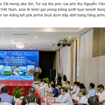
čăt mơng atur lŏn. Tui nai tha prin, nai prin tha Nguyễn Vă
Việt Nam, anai lĕ tơlơi gal prong kiăng pơđĭ kyar bơwih ƀon
on lan kiăng tañ pok pơhai bruă dưm dăp abih bang hăng pơh