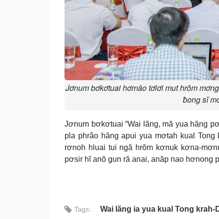
Jơnum bơkơtuai hơmâo tơlơi mut hrŏm mơng
ƀong sĭ m
Jơnum bơkơtuai “Wai lăng, mă yua hăng pơsu
pla phrâo hăng apui yua mơtah kual Tong k
rơnoh hluai tui ngă hrŏm kơnuk kơna-mơn
pơsir hĭ anŏ gun ră anai, anăp nao hơnong 
Wai lăng ia yua kual Tong krah
Tags: