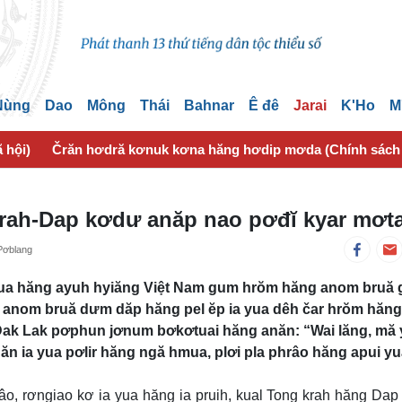
 Nùng
Dao
Mông
Thái
Bahnar
Ê đê
Jarai
K'Ho
M
 hội)
Črăn hơdră kơnuk kơna hăng hơdip mơda (Chính sách
 krah-Dap kơdư anăp nao pơđĭ kyar mơt
Pơblang
 yua hăng ayuh hyiăng Việt Nam gum hrŏm hăng anom bruă g
g, anom bruă dưm dăp hăng pel ĕp ia yua dêh čar hrŏm hăng
ak Lak pơphun jơnum bơkơtuai hăng anăn: “Wai lăng, mă
ăn ia yua pơlir hăng ngă hmua, plơi pla phrâo hăng apui y
o, rơngiao kơ ia yua hăng ia pruih, kual Tong krah hăng Da