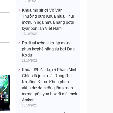
13/10/2023
Khua mir sir ơi Võ Văn
Thưởng bưp Khua mua Khul
mơnuih ngă hmua hăng pơđĭ
kyar ƀon lan Việt Nam
13/10/2023
Pơđĭ tui tơhnal kơjăp mơ̆ng
phun kơphê hăng tiu ƀơi Dap
Kơdư
13/10/2023
Khua dêh čar ta, ơi Phạm Minh
Chính tŭ jum ơi Ji Rong Rip,
Kơ-iăng Khua, Khua phun
akha đơ đam rŏng lŏn tơnah
mơ̆ng grŭp yua hơdră măi mok
Amkor
13/10/2023