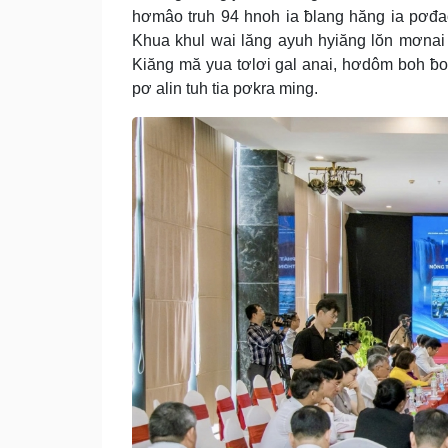
hơmâo truh 94 hnoh ia ƀlang hăng ia pơđao 
Khua khul wai lăng ayuh hyiăng lŏn mơnai 
Kiăng mă yua tơlơi gal anai, hơdôm boh ƀ
pơ alin tuh tia pơkra ming.