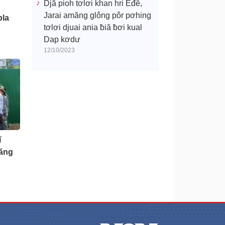
Djă pioh tơlơi khan hri Êđê,
Jarai amăng glông pôr pơhing
pla
tơlơi djuai ania ƀiă ƀơi kual
Dap kơdư
12/10/2023
ĭ
iăng