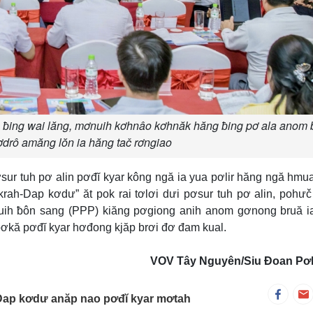
 ƀing wai lăng, mơnuih kơhnâo kơhnăk hăng ƀing pơ ala anom 
ơdrô amăng lŏn ia hăng tač rơngiao
r tuh pơ alin pơđĭ kyar kông ngă ia yua pơlir hăng ngă hmua
rah-Dap kơdư” ăt pok rai tơlơi dưi pơsur tuh pơ alin, pohư
uih ƀôn sang (PPP) kiăng pơgiong anih anom gơnong bruă i
pơkă pơđĭ kyar hơđong kjăp brơi đơ đam kual.
VOV Tây Nguyên/Siu Đoan Pơ
-Dap kơdư anăp nao pơđĭ kyar mơtah