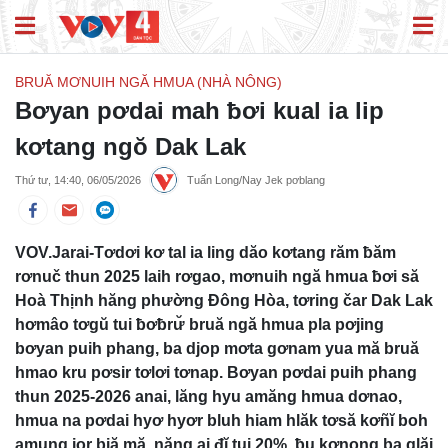
BRUĂ MƠNUIH NGĂ HMUA (NHÀ NÔNG)
Bơyan pơdai mah ƀơi kual ia lip
kơtang ngŏ Dak Lak
Thứ tư, 14:40, 06/05/2026
Tuấn Long/Nay Jek pơblang
VOV.Jarai-Tơdơi kơ tal ia ling dăo kơtang răm ƀăm
rơnuč thun 2025 laih rơgao, mơnuih ngă hmua ƀơi să
Hoà Thịnh hăng phường Đông Hòa, tơring čar Dak Lak
hơmâo tơgŭ tui ƀơƀrư̆ bruă ngă hmua pla pơjing
bơyan puih phang, ba djop mơta gơnam yua mă bruă
hmao kru pơsir tơlơi tơnap. Bơyan pơdai puih phang
thun 2025-2026 anai, lăng hyu amăng hmua dơnao,
hmua na pơdai hyơ hyơr bluh hiam hlăk tơsă kơñĭ boh
amung jor biă mă, năng ai đĭ tui 20%, ƀu kơnong ba glăi