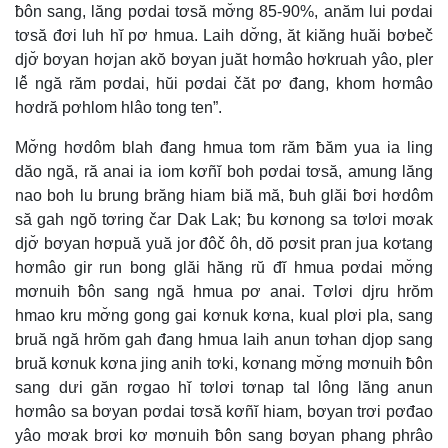
ƀôn sang, lăng pơdai tơsă mơ̆ng 85-90%, anăm lui pơdai
tơsă đơi luh hĭ pơ hmua. Laih dơ̆ng, ăt kiăng huăi bơbeč
djơ̆ bơyan hơjan akŏ bơyan juăt hơmâo hơkruah yâo, pler
lê̆ ngă răm pơdai, hŭi pơdai čăt pơ đang, khom hơmâo
hơdră pơhlom hlâo tong ten”.
Mơ̆ng hơdôm blah đang hmua tom răm ƀăm yua ia ling
dăo ngă, ră anai ia iom kơñĭ boh pơdai tơsă, amung lăng
nao boh lu brung brăng hiam biă mă, ƀuh glăi ƀơi hơdôm
să gah ngŏ tơring čar Dak Lak; ƀu kơnong sa tơlơi mơak
djơ̆ bơyan hơpuă yuă jor đôč ôh, dŏ pơsit pran jua kơtang
hơmâo gir run bong glăi hăng rŭ đĭ hmua pơdai mơ̆ng
mơnuih ƀôn sang ngă hmua pơ anai. Tơlơi djru hrŏm
hmao kru mơ̆ng gong gai kơnuk kơna, kual plơi pla, sang
bruă ngă hrŏm gah đang hmua laih anun tơhan djop sang
bruă kơnuk kơna jing anih tơki, kơnang mơ̆ng mơnuih ƀôn
sang dưi găn rơgao hĭ tơlơi tơnap tal lông lăng anun
hơmâo sa bơyan pơdai tơsă kơñĭ hiam, bơyan trơi pơđao
yâo mơak brơi kơ mơnuih ƀôn sang bơyan phang phrâo