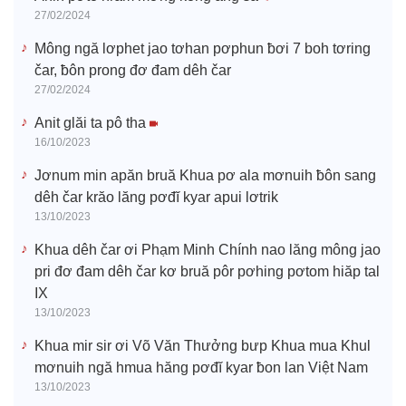
27/02/2024
Mông ngă lơphet jao tơhan pơphun ƀơi 7 boh tơring
čar, ƀôn prong đơ đam dêh čar
27/02/2024
Anit glăi ta pô tha
16/10/2023
Jơnum min apăn bruă Khua pơ ala mơnuih ƀôn sang
dêh čar krăo lăng pơđĭ kyar apui lơtrik
13/10/2023
Khua dêh čar ơi Phạm Minh Chính nao lăng mông jao
pri đơ đam dêh čar kơ bruă pôr pơhing pơtom hiăp tal
IX
13/10/2023
Khua mir sir ơi Võ Văn Thưởng bưp Khua mua Khul
mơnuih ngă hmua hăng pơđĭ kyar ƀon lan Việt Nam
13/10/2023