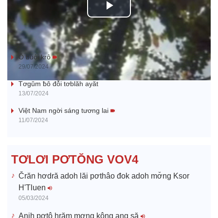
P
l
Klêi mtă mtăn kơ jih jang
a
Ŏ buôi krô
29/07/2024
y
Tơgŭm ƀô đô̆i tơblăh ayăt
13/07/2024
V
Việt Nam ngời sáng tương lai
11/07/2024
i
d
TƠLƠI PƠTŎNG VOV4
e
Črăn hơdră adoh lăi pơthâo đok adoh mơ̆ng Ksor
H'Tluen
o
05/03/2024
Anih pơtô hrăm mơng kông ang să