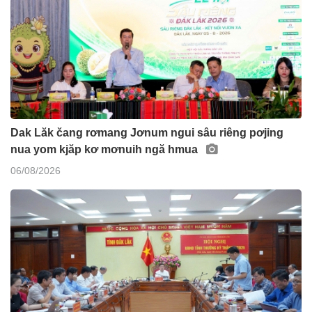
Dak Lăk čang rơmang Jơnum ngui sâu riêng pơjing
nua yom kjăp kơ mơnuih ngă hmua
06/08/2026