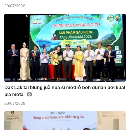
29/07/2026
Dak Lak tal blung juă nua sĭ mơdrô boh durian ƀơi kual
pla mơta
28/07/2026