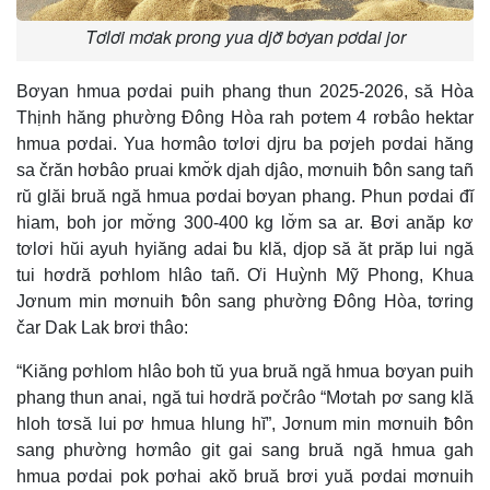
Tơlơi mơak prong yua djơ̆ bơyan pơdai jor
Bơyan hmua pơdai puih phang thun 2025-2026, să Hòa
Thịnh hăng phường Đông Hòa rah pơtem 4 rơbâo hektar
hmua pơdai. Yua hơmâo tơlơi djru ba pơjeh pơdai hăng
sa črăn hơbâo pruai kmơ̆k djah djâo, mơnuih ƀôn sang tañ
rŭ glăi bruă ngă hmua pơdai bơyan phang. Phun pơdai đĭ
hiam, boh jor mơ̆ng 300-400 kg lơ̆m sa ar. Ƀơi anăp kơ
tơlơi hŭi ayuh hyiăng adai ƀu klă, djop să ăt prăp lui ngă
tui hơdră pơhlom hlâo tañ. Ơi Huỳnh Mỹ Phong, Khua
Jơnum min mơnuih ƀôn sang phường Đông Hòa, tơring
čar Dak Lak brơi thâo:
“Kiăng pơhlom hlâo boh tŭ yua bruă ngă hmua bơyan puih
phang thun anai, ngă tui hơdră pơčrâo “Mơtah pơ sang klă
hloh tơsă lui pơ hmua hlung hĭ”, Jơnum min mơnuih ƀôn
sang phường hơmâo git gai sang bruă ngă hmua gah
hmua pơdai pok pơhai akŏ bruă brơi yuă pơdai mơnuih