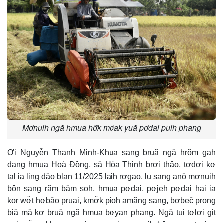
Mơnuih ngă hmua hơ̆k mơak yuă pơdai puih phang
Ơi Nguyễn Thanh Minh-Khua sang bruă ngă hrŏm gah
đang hmua Hoà Đồng, să Hòa Thịnh brơi thâo, tơdơi kơ
tal ia ling dăo blan 11/2025 laih rơgao, lu sang anŏ mơnuih
ƀôn sang răm ƀăm soh, hmua pơdai, pơjeh pơdai hai ia
kor wơ̆t hơbâo pruai, kmơ̆k pioh amăng sang, bơbeč prong
biă mă kơ bruă ngă hmua bơyan phang. Ngă tui tơlơi git