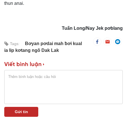
thun anai.
Tuấn Long/Nay Jek pơblang
Bơyan pơdai mah ƀơi kual
Tags:
ia lip kơtang ngŏ Dak Lak
Viết bình luận