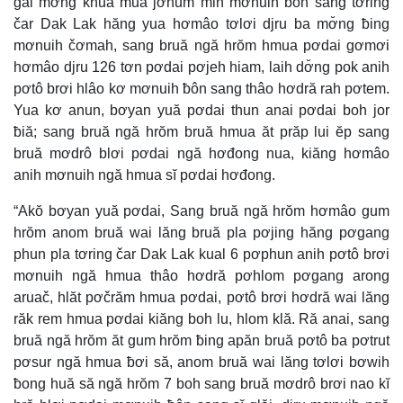
gai mơ̆ng khua mua jơnum min mơnuih ƀôn sang tơring
čar Dak Lak hăng yua hơmâo tơlơi djru ba mơ̆ng ƀing
mơnuih čơmah, sang bruă ngă hrŏm hmua pơdai gơmơi
hơmâo djru 126 tơn pơdai pơjeh hiam, laih dơ̆ng pok anih
pơtô brơi hlâo kơ mơnuih ƀôn sang thâo hơdră rah pơtem.
Yua kơ anun, bơyan yuă pơdai thun anai pơdai boh jor
ƀiă; sang bruă ngă hrŏm bruă hmua ăt prăp lui ĕp sang
bruă mơdrô blơi pơdai ngă hơđong nua, kiăng hơmâo
anih mơnuih ngă hmua sĭ pơdai hơđong.
“Akŏ bơyan yuă pơdai, Sang bruă ngă hrŏm hơmâo gum
hrŏm anom bruă wai lăng bruă pla pơjing hăng pơgang
phun pla tơring čar Dak Lak kual 6 pơphun anih pơtô brơi
mơnuih ngă hmua thâo hơdră pơhlom pơgang arong
aruač, hlăt pơčrăm hmua pơdai, pơtô brơi hơdră wai lăng
răk rem hmua pơdai kiăng boh lu, hlom klă. Ră anai, sang
bruă ngă hrŏm ăt gum hrŏm ƀing apăn bruă pơtô ba pơtrut
pơsur ngă hmua ƀơi să, anom bruă wai lăng tơlơi bơwih
ƀong huă să ngă hrŏm 7 boh sang bruă mơdrô brơi nao kĭ