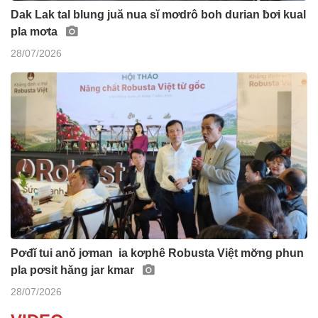
Dak Lak tal blung juă nua sĭ mơdrô boh durian ƀơi kual
pla mơta
28/07/2026
Pơđĭ tui anŏ jơman ia kơphê Robusta Việt mơ̆ng phun
pla pơsit hăng jar kmar
28/07/2026