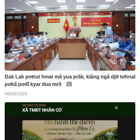
Dak Lak pơtrut hmar mă yua prăk, kiăng ngă djơ̆ tơhnal
pơkă pơđĭ kyar dua mrô
06/08/2026