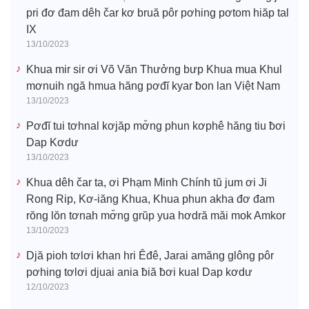
pri đơ đam dêh čar kơ bruă pôr pơhing pơtom hiăp tal
IX
13/10/2023
Khua mir sir ơi Võ Văn Thưởng bưp Khua mua Khul
mơnuih ngă hmua hăng pơđĭ kyar ƀon lan Việt Nam
13/10/2023
Pơđĭ tui tơhnal kơjăp mơ̆ng phun kơphê hăng tiu ƀơi
Dap Kơdư
13/10/2023
Khua dêh čar ta, ơi Phạm Minh Chính tŭ jum ơi Ji
Rong Rip, Kơ-iăng Khua, Khua phun akha đơ đam
rŏng lŏn tơnah mơ̆ng grŭp yua hơdră măi mok Amkor
13/10/2023
Djă pioh tơlơi khan hri Êđê, Jarai amăng glông pôr
pơhing tơlơi djuai ania ƀiă ƀơi kual Dap kơdư
12/10/2023