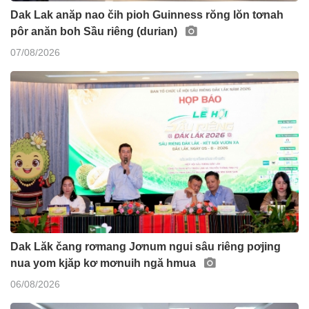
Dak Lak anăp nao čih pioh Guinness rŏng lŏn tơnah
pôr anăn boh Sầu riêng (durian)
07/08/2026
Dak Lăk čang rơmang Jơnum ngui sâu riêng pơjing
nua yom kjăp kơ mơnuih ngă hmua
06/08/2026