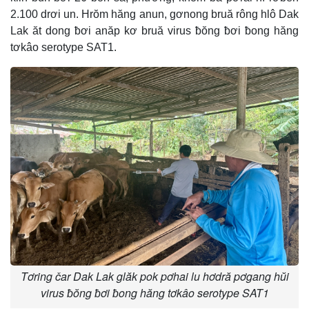
2.100 drơi un. Hrŏm hăng anun, gơnong bruă rông hlô Dak
Lak ăt dong ƀơi anăp kơ bruă virus ƀŏng ƀơi ƀong hăng
tơkâo serotype SAT1.
Tơring čar Dak Lak glăk pok pơhai lu hơdră pơgang hŭi
virus ƀŏng ƀơi ƀong hăng tơkâo serotype SAT1