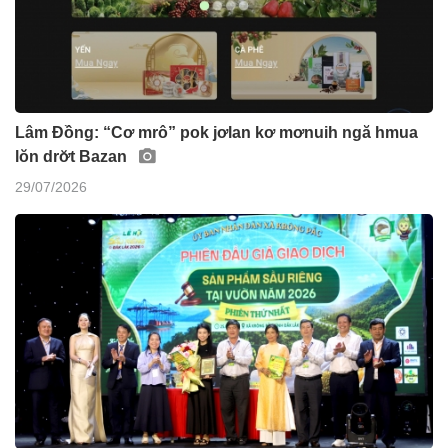
Lâm Đồng: “Cơ mrô” pok jơlan kơ mơnuih ngă hmua
lŏn drơ̆t Bazan
29/07/2026