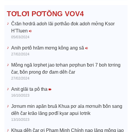
d
TƠLƠI PƠTŎNG VOV4
e
Črăn hơdră adoh lăi pơthâo đok adoh mơ̆ng Ksor
H'Tluen
o
05/03/2024
Anih pơtô hrăm mơng kông ang să
27/02/2024
Mông ngă lơphet jao tơhan pơphun ƀơi 7 boh tơring
čar, ƀôn prong đơ đam dêh čar
27/02/2024
Anit glăi ta pô tha
16/10/2023
Jơnum min apăn bruă Khua pơ ala mơnuih ƀôn sang
dêh čar krăo lăng pơđĭ kyar apui lơtrik
13/10/2023
Khua dêh čar ơi Phạm Minh Chính nao lăng mông jao