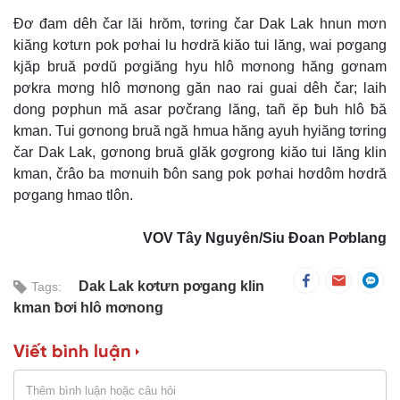
Đơ đam dêh čar lăi hrŏm, tơring čar Dak Lak hnun mơn
kiăng kơtưn pok pơhai lu hơdră kiăo tui lăng, wai pơgang
kjăp bruă pơdŭ pơgiăng hyu hlô mơnong hăng gơnam
pơkra mơng hlô mơnong găn nao rai guai dêh čar; laih
dong pơphun mă asar pơčrang lăng, tañ ĕp ƀuh hlô ƀă
kman. Tui gơnong bruă ngă hmua hăng ayuh hyiăng tơring
čar Dak Lak, gơnong bruă glăk gơgrong kiăo tui lăng klin
kman, črâo ba mơnuih ƀôn sang pok pơhai hơdôm hơdră
pơgang hmao tlôn.
VOV Tây Nguyên/Siu Đoan Pơblang
Dak Lak kơtưn pơgang klin
Tags:
kman ƀơi hlô mơnong
Viết bình luận