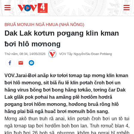
BRUĂ MƠNUIH NGĂ HMUA (NHÀ NÔNG)
Dak Lak kơtưn pơgang klin kman
ƀơi hlô mơnong
Thứ năm, 08:34, 14/05/2026
VOV Tây Nguyên/Siu Đoan Pơblang
VOV.Jarai-Ƀơi anăp kơ tơlơi tơnap tap mơng klin kman
ƀơi hlô mơnong, sit biă ñu lĕ klin pơtah čroh ƀơi un
hăng virus ƀŏng ƀơi ƀong hăng tơkâo, tơring čar Dak
Lak glăk pok pơhai ha amăng plĕ hơdôm hơdră
pơgang brơi hlôm mơnong, hơđong bruă rông hlô
hăng plai ƀiă ngă huač brơi mơnuih ƀôn sang.
Mơng akŏ thun truh ră anai, klin pơtah čroh ƀơi un tŏ tui
ngă tơnap tap ƀơi hơdôm boh ƀon lan. Truh rơnuč blan 4,
klin ƀuh ƀơi 26 boh să, phương, khŏm ba pơrai hĭ rơbêh