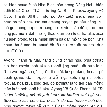
Time
sa blah hmua či să Nha Bích, ƀôn prong Đồng Nai - hlâo
adih lĕ să Chơn Thành, tơring čar Bình Phước, ayong Võ
Quốc Thành (38 thun, plơi pơ Dak Lăk) ră ruai, anai yơh
bruă hơmâo prăk biă mă amăng bơyan pĕ sâu riêng. Ñu
mă gor thong pơpoh rơnang ƀơi kơđuh sâu riêng, pơhmư̆
lăng jua mơñi đah mơ̆ng thâo krăn boh tơsă hă aka, asar
ñu anet prong, tơsă, mriak hiưm pă đah mơ̆ng pĕ boh. Khă
hnun, bruă anai ƀu amuñ ôh, ñu dưi rơguăt ha hrơi dua
hrơi đôč ôh.
Ayong Thành ră ruai, năng blung phrâo ngă, bruă čơkăp
djơ̆ boh mơda, boh aka ƀu tơsă jing bruă juăt bưp laih.
Rim wơ̆t ngă soh, ƀing ñu tla prăk kơ pô đang ƀudah pô
apah gơñu. Găn rơgao lu wơ̆t ngă soh, jing ñu pơtŏp
rơguăt, ngă bruă tong ten, dŏ pơhmư̆ lăng ten đah mơ̆ng
thâo krăn boh tơsă hă aka. Ayong Võ Quốc Thành lăi:
“Ta
khŏm kơđiăng mă pô yơh tơdơi kơ hơdôm wơ̆t ngă soh.
Bưp đang sâu riêng ƀiă či puih, dŏ glăi hơdôm boh đôč,
ƀing gơmơi rơkâo pĕ kaih ƀiă đah mơ̆ng pơpoh ten ƀiă,