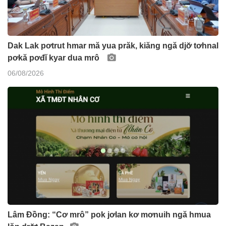
Dak Lak pơtrut hmar mă yua prăk, kiăng ngă djơ̆ tơhnal
pơkă pơđĭ kyar dua mrô
06/08/2026
Lâm Đồng: “Cơ mrô” pok jơlan kơ mơnuih ngă hmua