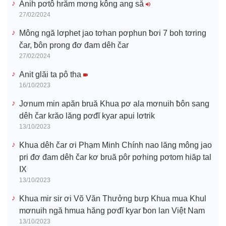
Anih pơtô hrăm mơng kông ang să
27/02/2024
Mông ngă lơphet jao tơhan pơphun ƀơi 7 boh tơring
čar, ƀôn prong đơ đam dêh čar
27/02/2024
Anit glăi ta pô tha
16/10/2023
Jơnum min apăn bruă Khua pơ ala mơnuih ƀôn sang
dêh čar krăo lăng pơđĭ kyar apui lơtrik
13/10/2023
Khua dêh čar ơi Phạm Minh Chính nao lăng mông jao
pri đơ đam dêh čar kơ bruă pôr pơhing pơtom hiăp tal
IX
13/10/2023
Khua mir sir ơi Võ Văn Thưởng bưp Khua mua Khul
mơnuih ngă hmua hăng pơđĭ kyar ƀon lan Việt Nam
13/10/2023