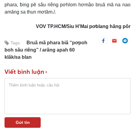
phara, ƀing pĕ sâu riêng pơhlom hơmâo bruă mă na nao
amăng sa thun mơtăm./.
VOV TP.HCM/Siu H'Mai pơblang hăng pôr
Bruă mă phara biă “pơpoh
Tags:
boh sâu riêng”
arăng apah 60
klăk/sa blan
Viết bình luận