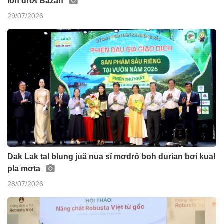
lŏn drơ̆t Bazan
29/07/2026
Dak Lak tal blung juă nua sĭ mơdrô boh durian ƀơi kual
pla mơta
28/07/2026