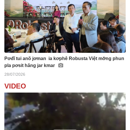
Pơđĭ tui anŏ jơman ia kơphê Robusta Việt mơ̆ng phun
pla pơsit hăng jar kmar
28/07/2026
VIDEO