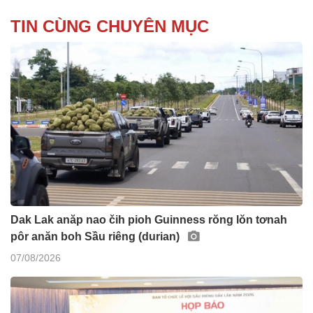
TIN CÙNG CHUYÊN MỤC
Dak Lak anăp nao čih pioh Guinness rŏng lŏn tơnah
pôr anăn boh Sầu riêng (durian)
07/08/2026