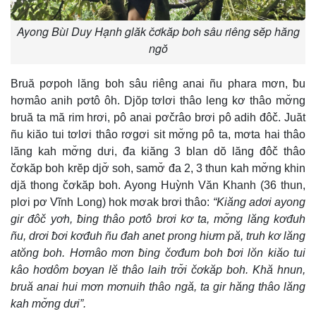
Ayong Bùi Duy Hạnh glăk čơkăp boh sâu riêng sĕp hăng
ngŏ
Bruă pơpoh lăng boh sâu riêng anai ñu phara mơn, ƀu
hơmâo anih pơtô ôh. Djŏp tơlơi thâo leng kơ thâo mơ̆ng
bruă ta mă rim hrơi, pô anai pơčrâo brơi pô adih đôč. Juăt
ñu kiăo tui tơlơi thâo rơgơi sit mơ̆ng pô ta, mơta hai thâo
lăng kah mơ̆ng dưi, đa kiăng 3 blan dŏ lăng đôč thâo
čơkăp boh krĕp djơ̆ soh, samơ̆ đa 2, 3 thun kah mơ̆ng khin
djă thong čơkăp boh. Ayong Huỳnh Văn Khanh (36 thun,
plơi pơ Vĩnh Long) hok mơak brơi thâo:
“Kiăng adơi ayong
gir đôč yơh, ƀing thâo pơtô brơi kơ ta, mơ̆ng lăng kơđuh
ñu, drơi ƀơi kơđuh ñu đah anet prong hiưm pă, truh kơ lăng
atŏng boh. Hơmâo mơn ƀing čơđum boh ƀơi lŏn kiăo tui
kâo hơdôm bơyan lĕ thâo laih trơ̆i čơkăp boh. Khă hnun,
bruă anai hui mơn mơnuih thâo ngă, ta gir hăng thâo lăng
kah mơ̆ng dưi”.