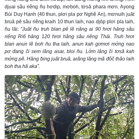
djuai sâu riêng ñu hơdip, mơboh, tơsă phara mơn. Ayong
Bùi Duy Hạnh (40 thun, plơi pla pơ Nghệ An), mơnuih juăt
bruă pĕ sâu riêng kraih 10 thun laih, nao djŏp plơi pla laih,
ñu lăi:
“Juăt ñu truh blan pĕ lĕ năng ai 90 hrơi hăng sâu
riêng Ri6 hăng 120 hrơi hăng sâu riêng Thái. Truh hrơi
blan anun lĕ boh ñu tha laih, anun kah gơmơi mơ̆ng nao
pơ đang či sem lăng asar, bloi ñu. Lơ̆m lăng či tơsă kah
mơ̆ng pĕ. Hăng ƀing juăt bruă, arăng lăng mă đôč thâo laih
boh tha hă aka”.