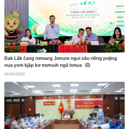
Dak Lăk čang rơmang Jơnum ngui sâu riêng pơjing
nua yom kjăp kơ mơnuih ngă hmua
06/08/2026