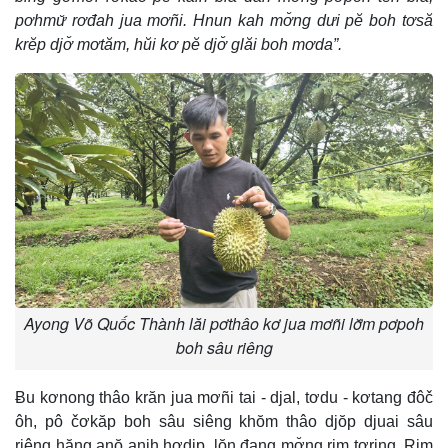
pơhmư̆ rơđah jua mơñi. Hnun kah mơ̆ng dưi pĕ boh tơsă
krĕp djơ̆ mơtăm, hŭi kơ pĕ djơ̆ glăi boh mơda”.
Ayong Võ Quốc Thành lăi pơthâo kơ jua mơñi lơ̆m pơpoh
boh sâu riêng
Ƀu kơnong thâo krăn jua mơñi tai - djal, tơdu - kơtang đôč
ôh, pô čơkăp boh sâu siêng khŏm thâo djŏp djuai sâu
riêng hăng anŏ anih hơdip, lŏn đang mơ̆ng rim tơring. Rim