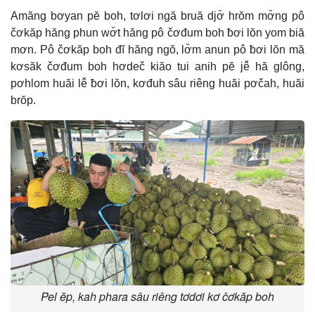
Amăng bơyan pĕ boh, tơlơi ngă bruă djơ̆ hrŏm mơ̆ng pô
čơkăp hăng phun wơ̆t hăng pô čơđum boh ƀơi lŏn yom biă
mơn. Pô čơkăp boh đĭ hăng ngŏ, lơ̆m anun pô ƀơi lŏn mă
kơsăk čơđum boh hơdeč kiăo tui anih pĕ jê̆ hă glông,
pơhlom huăi lê̆ ƀơi lŏn, kơđuh sâu riêng huăi pơčah, huăi
brŏp.
Pel ĕp, kah phara sâu riêng tơdơi kơ čơkăp boh