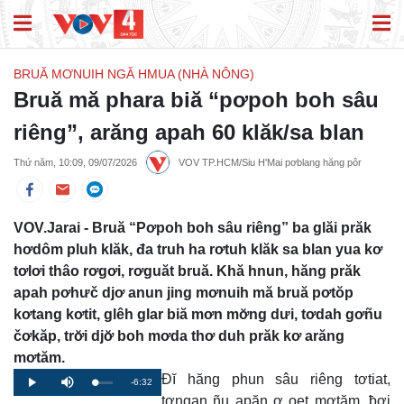
BRUĂ MƠNUIH NGĂ HMUA (NHÀ NÔNG)
Bruă mă phara biă “pơpoh boh sâu
riêng”, arăng apah 60 klăk/sa blan
Thứ năm, 10:09, 09/07/2026
VOV TP.HCM/Siu H'Mai pơblang hăng pôr
VOV.Jarai - Bruă “Pơpoh boh sâu riêng” ba glăi prăk
hơdôm pluh klăk, đa truh ha rơtuh klăk sa blan yua kơ
tơlơi thâo rơgơi, rơguăt bruă. Khă hnun, hăng prăk
apah pơhưč djơ anun jing mơnuih mă bruă pơtŏp
kơtang kơtit, glêh glar biă mơn mơ̆ng dưi, tơdah gơñu
čơkăp, trơ̆i djơ̆ boh mơda thơ duh prăk kơ arăng
mơtăm.
Đĭ hăng phun sâu riêng tơtiat,
Remaining
-6:32
Loaded
:
Progress
:
Play
Mute
0%
0%
tơngan ñu apăn ơ oet mơtăm, ƀơi