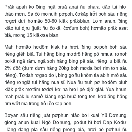
Prăk apah kơ ƀing ngă bruă anai ñu phara kiăo tui hlơi
thâo mơn. Sa čô mơnuih pơpoh, čơkăp trơ̆i boh sâu riêng
rơgơi dưi hơmâo 50-60 klăk prăk/blan. Lơ̆m anun, ƀing
kiăo tui djru (juăt ñu čơkă, čơđum boh) hơmâo prăk aset
ƀiă, mơ̆ng 15 klăk/sa blan.
Mah hơmâo hơdôm klak ha hrơi, ƀing pơpoh boh sâu
riêng glêh biă. Tui hăng ƀing mơdrô hăng pô hmua, rơnoh
pơkă ngă răm, ngă soh hăng ƀing pĕ sâu riêng lu biă ñu
2% đôč (dưm dưm hăng 20kg boh mơda ƀơi rim tơn sâu
riêng). Tơdah rơgao đơi, ƀing gơñu khŏm tla abih mrô sâu
riêng rơngiă tui hăng nua sĭ. Nua ñu truh pơ hơdôm pluh
klăk prăk mơtăm tơdơi kơ ha hrơi pĕ djơ̆ glăi. Yua hnun,
mah prăk lu samơ̆ kiăng ngă bruă tong ten, kơđiăng hăng
rim wơ̆t mă trong trơ̆i čơkăp boh.
Bơyan sâu riêng juăt pơphun hlâo ƀơi kual Yŭ Dơnung,
giong anun kual Ngŏ Dơnung, pơđut hĭ ƀơi Dap Kơdư.
Hăng đang pla sâu riêng prong biă, hrơi pĕ pơhrui ñu