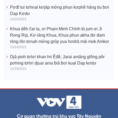
Pơđĭ tui tơhnal kơjăp mơ̆ng phun kơphê hăng tiu ƀơi
Dap Kơdư
13/10/2023
Khua dêh čar ta, ơi Phạm Minh Chính tŭ jum ơi Ji
Rong Rip, Kơ-iăng Khua, Khua phun akha đơ đam
rŏng lŏn tơnah mơ̆ng grŭp yua hơdră măi mok Amkor
13/10/2023
Djă pioh tơlơi khan hri Êđê, Jarai amăng glông pôr
pơhing tơlơi djuai ania ƀiă ƀơi kual Dap kơdư
12/10/2023
Cơ quan thường trú khu vực Tây Nguyên