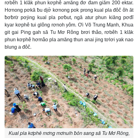
rơbêh 1 klăk phun kơphê amăng đơ đam giăm 200 ektar.
Hơnong pơkă ƀu djơ̆ kơnong pok prong kual pla đôč ôh ăt
ƀơƀrư̆ pơjing kual pla pơƀut, ngă atur phun kiăng pơđĭ
kyar kơphê tui glông rơnoh yôm. Ơi Võ Trung Mạnh, Khua
git gai Ping gah să Tu Mơ Rông brơi thâo, rơbêh 1 klăk
phun kơphê hơmâo pla amăng thun anai jing tơlơi yak nao
blung a đôč.
Kual pla kơphê mơng mơnuih ƀôn sang să Tu Mơ Rông,