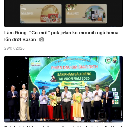
Lâm Đồng: “Cơ mrô” pok jơlan kơ mơnuih ngă hmua
lŏn drơ̆t Bazan
29/07/2026