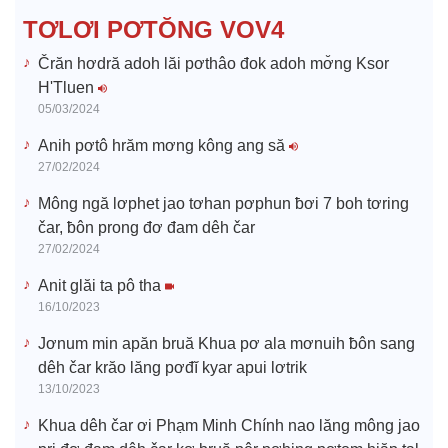
d
TƠLƠI PƠTŎNG VOV4
e
Črăn hơdră adoh lăi pơthâo đok adoh mơ̆ng Ksor
H'Tluen
o
05/03/2024
Anih pơtô hrăm mơng kông ang să
27/02/2024
Mông ngă lơphet jao tơhan pơphun ƀơi 7 boh tơring
čar, ƀôn prong đơ đam dêh čar
27/02/2024
Anit glăi ta pô tha
16/10/2023
Jơnum min apăn bruă Khua pơ ala mơnuih ƀôn sang
dêh čar krăo lăng pơđĭ kyar apui lơtrik
13/10/2023
Khua dêh čar ơi Phạm Minh Chính nao lăng mông jao