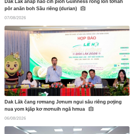
Dak Lak anăp nao čih pioh Guinness rŏng lŏn tơnah
pôr anăn boh Sầu riêng (durian)
07/08/2026
Dak Lăk čang rơmang Jơnum ngui sâu riêng pơjing
nua yom kjăp kơ mơnuih ngă hmua
06/08/2026