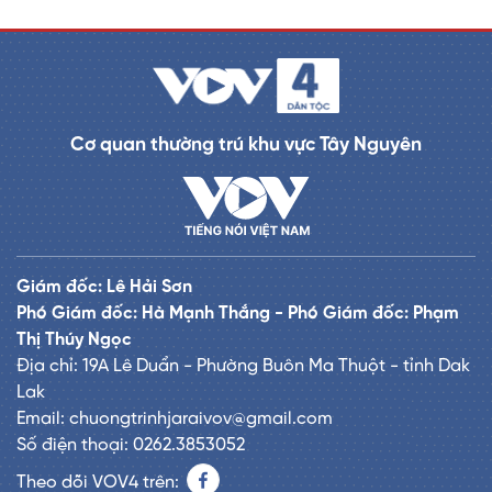
Cơ quan thường trú khu vực Tây Nguyên
Giám đốc: Lê Hải Sơn
Phó Giám đốc: Hà Mạnh Thắng - Phó Giám đốc: Phạm
Thị Thúy Ngọc
Địa chỉ: 19A Lê Duẩn - Phường Buôn Ma Thuột - tỉnh Dak
Lak
Email: chuongtrinhjaraivov@gmail.com
Số điện thoại: 0262.3853052
Theo dõi VOV4 trên: