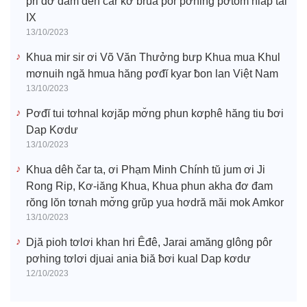
pri đơ đam dêh čar kơ bruă pôr pơhing pơtom hiăp tal
IX
13/10/2023
Khua mir sir ơi Võ Văn Thưởng bưp Khua mua Khul
mơnuih ngă hmua hăng pơđĭ kyar ƀon lan Việt Nam
13/10/2023
Pơđĭ tui tơhnal kơjăp mơ̆ng phun kơphê hăng tiu ƀơi
Dap Kơdư
13/10/2023
Khua dêh čar ta, ơi Phạm Minh Chính tŭ jum ơi Ji
Rong Rip, Kơ-iăng Khua, Khua phun akha đơ đam
rŏng lŏn tơnah mơ̆ng grŭp yua hơdră măi mok Amkor
13/10/2023
Djă pioh tơlơi khan hri Êđê, Jarai amăng glông pôr
pơhing tơlơi djuai ania ƀiă ƀơi kual Dap kơdư
12/10/2023