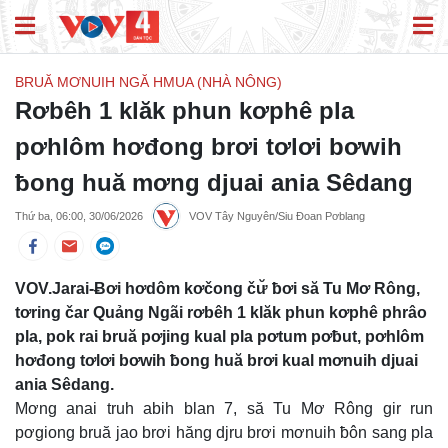
BRUĂ MƠNUIH NGĂ HMUA (NHÀ NÔNG)
Rơbêh 1 klăk phun kơphê pla
pơhlôm hơđong brơi tơlơi bơwih
ƀong huă mơng djuai ania Sêdang
Thứ ba, 06:00, 30/06/2026
VOV Tây Nguyên/Siu Đoan Pơblang
VOV.Jarai-Ƀơi hơdôm kơčong čư̆ ƀơi să Tu Mơ Rông,
tơring čar Quảng Ngãi rơbêh 1 klăk phun kơphê phrâo
pla, pok rai bruă pơjing kual pla pơtum pơƀut, pơhlôm
hơđong tơlơi bơwih ƀong huă brơi kual mơnuih djuai
ania Sêdang.
Mơng anai truh abih blan 7, să Tu Mơ Rông gir run
pơgiong bruă jao brơi hăng djru brơi mơnuih ƀôn sang pla