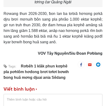
tơring čar Quảng Ngãi
Rơwang thun 2026-2030, ƀon lan ba tơbiă hơnong pơkă
djru brơi mơnuih ƀôn sang pla phrâo 1.000 ektar kơphê;
gir run truh thun 2030, đơ đam hmua pla kơphê amăng să
him lăng giăm 1.588 ektar, anăp nao hơnong pơkă rĭm boh
sang anŏ hơmâo ƀiă biă mă ñu 1 ektar kơphê kiăng pơđĭ
kyar bơwih ƀong huă sang anŏ.
VOV Tây Nguyên/Siu Đoan Pơblang
Rơbêh 1 klăk phun kơphê
Tags:
pla pơhlôm hơđong brơi tơlơi bơwih
ƀong huă mơng djuai ania Sêdang
Viết bình luận