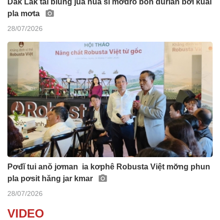
Dak Lak tal blung juă nua sĭ mơdrô boh durian ƀơi kual
pla mơta
28/07/2026
Pơđĭ tui anŏ jơman ia kơphê Robusta Việt mơ̆ng phun
pla pơsit hăng jar kmar
28/07/2026
VIDEO