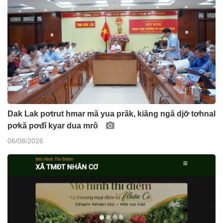
Dak Lak pơtrut hmar mă yua prăk, kiăng ngă djơ̆ tơhnal
pơkă pơđĭ kyar dua mrô
06/08/2026