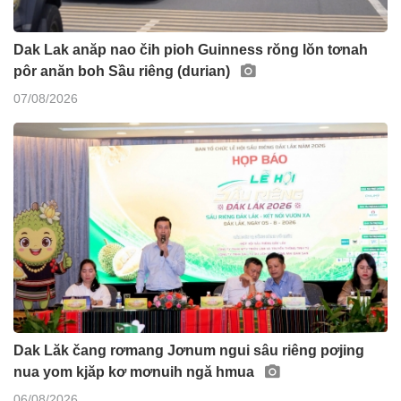
Dak Lak anăp nao čih pioh Guinness rŏng lŏn tơnah
pôr anăn boh Sầu riêng (durian)
07/08/2026
Dak Lăk čang rơmang Jơnum ngui sâu riêng pơjing
nua yom kjăp kơ mơnuih ngă hmua
06/08/2026