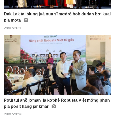
Dak Lak tal blung juă nua sĭ mơdrô boh durian ƀơi kual
pla mơta
28/07/2026
Pơđĭ tui anŏ jơman ia kơphê Robusta Việt mơ̆ng phun
pla pơsit hăng jar kmar
28/07/2026