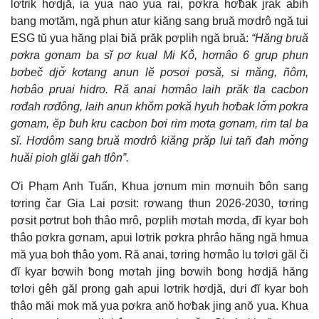
lơtrik hơdjă, ia yua nao yua rai, pơkra hơƀak jrak abih
bang mơtăm, ngă phun atur kiăng sang bruă mơdrô ngă tui
ESG tŭ yua hăng plai ƀiă prăk pơplih ngă bruă:
“Hăng bruă
pơkra gơnam ba sĭ pơ kual Mi Kô̆, hơmâo 6 grup phun
bơbeč djơ̆ kơtang anun lĕ pơsơi pơsă, si măng, ñôm,
hơbâo pruai hidro. Ră anai hơmâo laih prăk tla cacbon
rơđah rơđông, laih anun khŏm pơkă hyuh hơƀak lơ̆m pơkra
gơnam, ĕp ƀuh kru cacbon ƀơi rim mơta gơnam, rim tal ba
sĭ. Hơdôm sang bruă mơdrô kiăng prăp lui tañ đah mơ̆ng
huăi pioh glăi gah tlôn”.
Ơi Phạm Anh Tuấn, Khua jơnum min mơnuih ƀôn sang
tơring čar Gia Lai pơsit: rơwang thun 2026-2030, tơring
pơsit pơtrut boh thâo mrô, pơplih mơtah mơda, đĭ kyar boh
thâo pơkra gơnam, apui lơtrik pơkra phrâo hăng ngă hmua
mă yua boh thâo yom. Ră anai, tơring hơmâo lu tơlơi găl či
đĭ kyar bơwih ƀong mơtah jing bơwih ƀong hơdjă hăng
tơlơi gêh găl prong gah apui lơtrik hơdjă, dưi đĭ kyar boh
thâo măi mok mă yua pơkra anŏ hơƀak jing anŏ yua. Khua