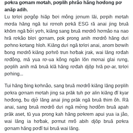
pơkra gơnam mơtah, pơplih phrâo hăng hơđong pơ
anăp adih.
Lu tơlơi pơgôp hiăp ƀơi mông jơnum lăi, pơpih mơtah
mơda hăng ngă tui rơnoh pơkă ESG ră anai jing bruă
khŏm ngă ƀơ̆i yơh, kiăng sang bruă mơdrô hơmâo na nao
hră rơkâo blơi gơnam, pok prong anih mơdrô hăng dưi
pơhno kơtang hloh. Kiăng dưi ngă tơlơi anai, anom bơwih
ƀong mơdrô kiăng pơhrŏ trun hơƀak jrak, wai lăng rơđah
rơđông, mă yua rơ-ua kông ngăn lŏn mơnai glai rưng,
pơplih anih mă bruă klă hăng rơđah djŏp hră pơ-ar, tơlơi
pơhing...
Tui hăng ƀing kơhnâo, sang bruă mơdrô kiăng lăng pơplih
pơkra gơnam mơtah jing sa prăk tuh pơ alin kiăng đĭ kyar
hơđong, ƀu djơ̆ lăng anai jing prăk ngă bruă thim ôh. Ră
anai, sang bruă mơdrô dưi ngă mơ̆ng hơdôm bruă apah
prăk aset, tŭ yua prong kah hăng pơkrem apui yua ia jâo,
wai lăng ia hơƀak, pơmut mrô abih djŏp bruă pơkra
gơnam hăng pơđĭ tui bruă wai lăng.