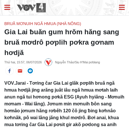
BRUĂ MƠNUIH NGĂ HMUA (NHÀ NÔNG)
Gia Lai ƀuăn gum hrŏm hăng sang
bruă mơdrô pơplih pơkra gơnam
hơdjă
Thứ hai, 15:57, 06/07/2026
Nguyễn Thảo/Siu H'Mai pơblang
VOV.Jarai - Tơring čar Gia Lai glăk pơplih bruă ngă
hmua hơdjă jing arăng juăt iâu ngă hmua mơtah laih
anun ngă tui hơnong pơkă ESG (Ayuh hyiăng - Mơnuih
mơnam - Wai lăng). Jơnum min mơnuih ƀôn sang
hơmâo jơnum hăng rơbêh 120 čô jing ƀing kơhnâo
kơhnăk, pô wai lăng jăng khul mơdrô. Ƀơi anai, khua
mua tơring čar Gia Lai pơsit gir akŏ pơdong sa anih