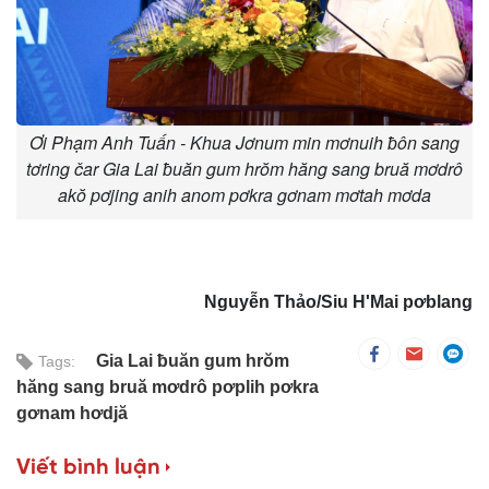
Ơi Phạm Anh Tuấn - Khua Jơnum min mơnuih ƀôn sang
tơring čar Gia Lai ƀuăn gum hrŏm hăng sang bruă mơdrô
akŏ pơjing anih anom pơkra gơnam mơtah mơda
Nguyễn Thảo/Siu H'Mai pơblang
Gia Lai ƀuăn gum hrŏm
Tags:
hăng sang bruă mơdrô pơplih pơkra
gơnam hơdjă
Viết bình luận