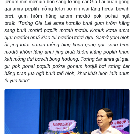
jơnum min mơnuih ƀôn sang tơring čar Gia Lai ƀuăn gong
gai amra pơplih mơ̆ng tơlơi pơmin wai lăng hơdai bơwih
brơi, gum hrŏm hăng anom mơdrô pok pơhai ngă
bruă:
“Tơring Gia Lai amra hơmâo bruă gum hrŏm hăng
sang bruă mơdrô pơplih mơtah mơda. Kơnuk kơna amra
djru hơdôm bruă kiăo tui hơdôm tơlơi djru. Samơ̆ yom hloh
ăt jing tơlơi pơmin mơ̆ng ƀing khua gong gai, sang bruă
mơdrô khŏm lăng anai jing bruă khŏm kiăng pơplih hnun
kah mơ̆ng dưi bơwih ƀong hơđong. Tơring čar amra git gai,
gir pok pơhai pơplih pơkra gơnam hơdjă ƀơi tơring čar
hăng pran jua ngă bruă tañ hloh, khut khăt hloh laih anun
tŭ yua hloh”.