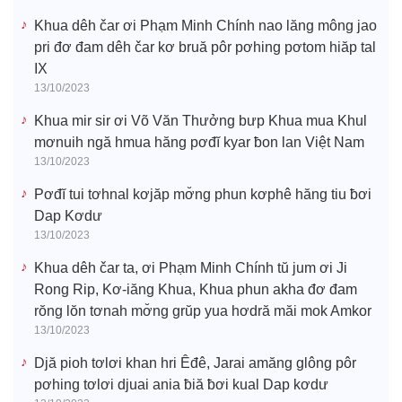
Khua dêh čar ơi Phạm Minh Chính nao lăng mông jao
pri đơ đam dêh čar kơ bruă pôr pơhing pơtom hiăp tal
IX
13/10/2023
Khua mir sir ơi Võ Văn Thưởng bưp Khua mua Khul
mơnuih ngă hmua hăng pơđĭ kyar ƀon lan Việt Nam
13/10/2023
Pơđĭ tui tơhnal kơjăp mơ̆ng phun kơphê hăng tiu ƀơi
Dap Kơdư
13/10/2023
Khua dêh čar ta, ơi Phạm Minh Chính tŭ jum ơi Ji
Rong Rip, Kơ-iăng Khua, Khua phun akha đơ đam
rŏng lŏn tơnah mơ̆ng grŭp yua hơdră măi mok Amkor
13/10/2023
Djă pioh tơlơi khan hri Êđê, Jarai amăng glông pôr
pơhing tơlơi djuai ania ƀiă ƀơi kual Dap kơdư