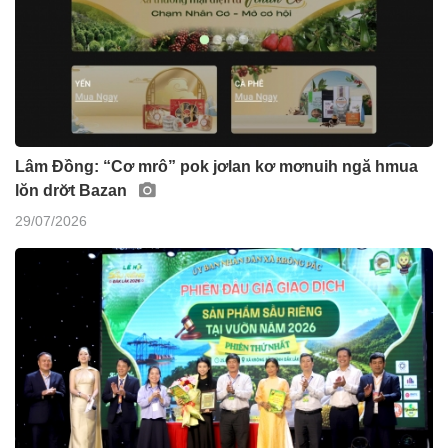
Lâm Đồng: “Cơ mrô” pok jơlan kơ mơnuih ngă hmua
lŏn drơ̆t Bazan
29/07/2026