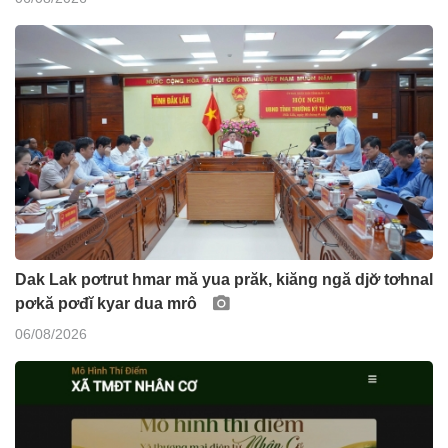
Dak Lak pơtrut hmar mă yua prăk, kiăng ngă djơ̆ tơhnal
pơkă pơđĭ kyar dua mrô
06/08/2026