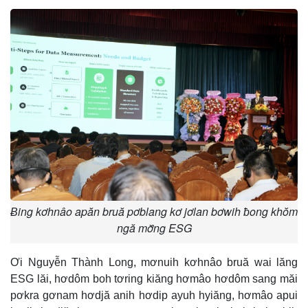
Ƀing kơhnâo apăn bruă pơblang kơ jơlan bơwih ƀong khŏm
ngă mơ̆ng ESG
Ơi Nguyễn Thành Long, mơnuih kơhnâo bruă wai lăng
ESG lăi, hơdôm boh tơring kiăng hơmâo hơdôm sang măi
pơkra gơnam hơdjă anih hơdip ayuh hyiăng, hơmâo apui