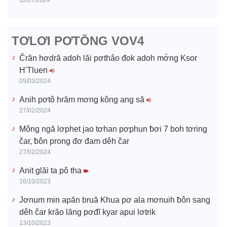
11/07/2024
i
d
TƠLƠI PƠTŎNG VOV4
e
Črăn hơdră adoh lăi pơthâo đok adoh mơ̆ng Ksor
H'Tluen
o
05/03/2024
Anih pơtô hrăm mơng kông ang să
27/02/2024
Mông ngă lơphet jao tơhan pơphun ƀơi 7 boh tơring
čar, ƀôn prong đơ đam dêh čar
27/02/2024
Anit glăi ta pô tha
16/10/2023
Jơnum min apăn bruă Khua pơ ala mơnuih ƀôn sang
dêh čar krăo lăng pơđĭ kyar apui lơtrik
13/10/2023