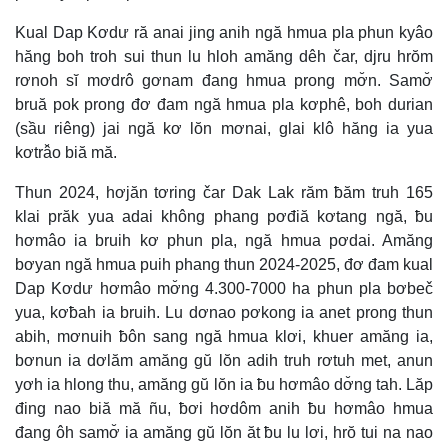
Kual Dap Kơdư ră anai jing anih ngă hmua pla phun kyâo
hăng boh troh sui thun lu hloh amăng dêh čar, djru hrŏm
rơnoh sĭ mơdrô gơnam đang hmua prong mơ̆n. Samơ̆
bruă pok prong đơ đam ngă hmua pla kơphê, boh durian
(sầu riêng) jai ngă kơ lŏn mơnai, glai klô hăng ia yua
kơtrâ̆o biă mă.
Thun 2024, hơjăn tơring čar Dak Lak răm ƀăm truh 165
klai prăk yua adai không phang pơđiă kơtang ngă, ƀu
hơmâo ia bruih kơ phun pla, ngă hmua pơdai. Amăng
bơyan ngă hmua puih phang thun 2024-2025, đơ đam kual
Dap Kơdư hơmâo mơ̆ng 4.300-7000 ha phun pla bơbeč
yua, kơƀah ia bruih. Lu dơnao pơkong ia anet prong thun
abih, mơnuih ƀôn sang ngă hmua klơi, khuer amăng ia,
bơnun ia dơlăm amăng gŭ lŏn adih truh rơtuh met, anun
yơh ia hlong thu, amăng gŭ lŏn ia ƀu hơmâo dơ̆ng tah. Lăp
đing nao biă mă ñu, ƀơi hơdôm anih ƀu hơmâo hmua
đang ôh samơ̆ ia amăng gŭ lŏn ăt ƀu lu lơi, hrŏ tui na nao