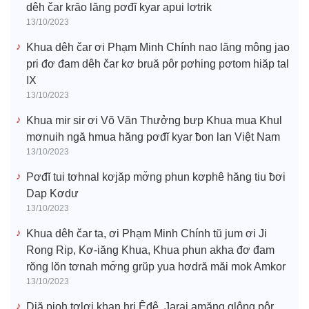
dêh čar krăo lăng pơđĭ kyar apui lơtrik
13/10/2023
Khua dêh čar ơi Phạm Minh Chính nao lăng mông jao
pri đơ đam dêh čar kơ bruă pôr pơhing pơtom hiăp tal
IX
13/10/2023
Khua mir sir ơi Võ Văn Thưởng bưp Khua mua Khul
mơnuih ngă hmua hăng pơđĭ kyar ƀon lan Việt Nam
13/10/2023
Pơđĭ tui tơhnal kơjăp mơ̆ng phun kơphê hăng tiu ƀơi
Dap Kơdư
13/10/2023
Khua dêh čar ta, ơi Phạm Minh Chính tŭ jum ơi Ji
Rong Rip, Kơ-iăng Khua, Khua phun akha đơ đam
rŏng lŏn tơnah mơ̆ng grŭp yua hơdră măi mok Amkor
13/10/2023
Djă pioh tơlơi khan hri Êđê, Jarai amăng glông pôr