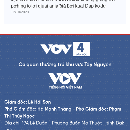
pơhing tơlơi djuai ania ƀiă ƀơi kual Dap kơdư
12/10/2023
Cơ quan thường trú khu vực Tây Nguyên
Giám đốc: Lê Hải Sơn
Phó Giám đốc: Hà Mạnh Thắng - Phó Giám đốc: Phạm
Thị Thúy Ngọc
Địa chỉ: 19A Lê Duẩn - Phường Buôn Ma Thuột - tỉnh Dak