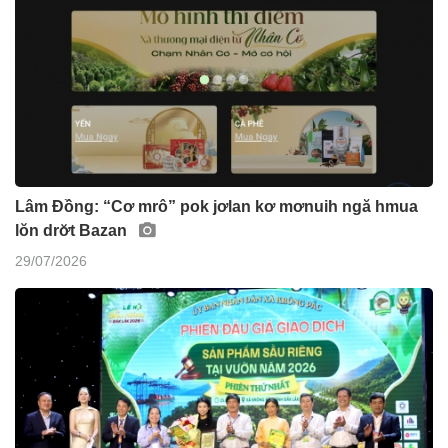
Lâm Đồng: “Cơ mrô” pok jơlan kơ mơnuih ngă hmua
lŏn drơ̆t Bazan
29/07/2026