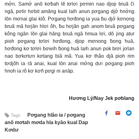
mơ̆n. Samơ̆ anŏ kơƀah lĕ tơlơi pơmin nao djop bruă či
ngă, pơlir hơbit amăng kual laih anun pơgang djơ̆ hnơ̆ng
lŏn mơnai glai klô. Pơgang hơđong ia yua ƀu djơ̆ kơnong
bruă mă hơjăn hlơi ôh, ƀu hơjăn gah anom bruă pơgang
kông ngăn lŏn glai hăng bruă ngă hmua lơi, dŏ jing atur
pioh pơgang tơlơi hơđong, djop mơnong ƀong huă,
hơđong kơ tơlơi bơwih ƀong huă laih anun pok brơi jơlan
nao bơkơtưn kơtang biă mă. Yua kơ thâo djă pioh rim
tơdjôh ia ră anai, kual lŏn anai mơ̆ng dưi pơgang pioh
hnoh ia rô kơ kơñ pơgi ni anăp.
Hương Lý/Nay Jek pơblang
Pơgang hlâo ia
pơgang
Tags:
anŏ mơtah mơda hla kyâo kual Dap
Kơdư