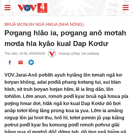
BRUĂ MƠNUIH NGĂ HMUA (NHÀ NÔNG)
Pơgang hlâo ia, pơgang anŏ mơtah
mơda hla kyâo kual Dap Kơdư
Thứ năm, 10:56, 04/06/2026
Hương Lý/Nay Jek pơblang
VOV.Jarai-Anŏ pơblih ayuh hyiăng lŏn tơnah ngă kơ
bơyan không, adai pơđiă phang kơtang tui, sui blan
hloh, sit truh bơyan hơjan hlim, lĕ ia ling dăo, lŏn
tơhlŏm. Lơ̆m anun, rơnoh pơđĭ kyar bruă ngă hmua pla
pơjing hmar đơi, hlăk ngă kơ kual Dap Kơdư dŏ ƀơi
anăp tơlơi lông lăng prong koa ia yua. Lơ̆m ia amăng
rơgup lŏn jai hrơi thu, hrŏ hĭ, tơlơi pơmin jŭ yap kiăng
pơtrut pơđĭ kyar ƀu kơnong pơđĭ rơnoh pơhrui glăi
hăng nua sĭ mơdrô đôč dơ̆ng tah, dŏ jing ngă hiư̆m pă