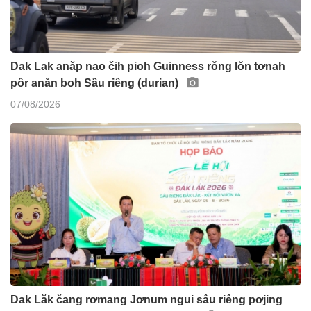
Dak Lak anăp nao čih pioh Guinness rŏng lŏn tơnah
pôr anăn boh Sầu riêng (durian)
07/08/2026
Dak Lăk čang rơmang Jơnum ngui sâu riêng pơjing