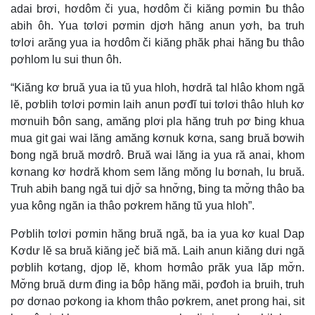
adai brơi, hơdôm či yua, hơdôm či kiăng pơmin ƀu thâo
abih ôh. Yua tơlơi pơmin djơh hăng anun yơh, ba truh
tơlơi arăng yua ia hơdôm či kiăng phăk phai hăng ƀu thâo
pơhlom lu sui thun ôh.
“Kiăng kơ bruă yua ia tŭ yua hloh, hơdră tal hlâo khom ngă
lĕ, pơblih tơlơi pơmin laih anun pơđĭ tui tơlơi thâo hluh kơ
mơnuih ƀôn sang, amăng plơi pla hăng truh pơ ƀing khua
mua git gai wai lăng amăng kơnuk kơna, sang bruă bơwih
ƀong ngă bruă mơdrô. Bruă wai lăng ia yua ră anai, khom
kơnang kơ hơdră khom sem lăng mŏng lu bơnah, lu bruă.
Truh abih bang ngă tui djơ̆ sa hnơ̆ng, ƀing ta mơ̆ng thâo ba
yua kông ngăn ia thâo pơkrem hăng tŭ yua hloh”.
Pơblih tơlơi pơmin hăng bruă ngă, ba ia yua kơ kual Dap
Kơdư lĕ sa bruă kiăng ječ biă mă. Laih anun kiăng dưi ngă
pơblih kơtang, djop lĕ, khom hơmâo prăk yua lăp mơ̆n.
Mơ̆ng bruă dưm đing ia ƀôp hăng măi, pơđoh ia bruih, truh
pơ dơnao pơkong ia khom thâo pơkrem, anet prong hai, sit