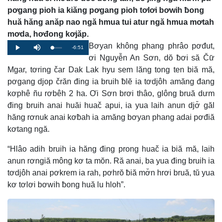
pơgang pioh ia kiăng pơgang pioh tơlơi bơwih ƀong
huă hăng anăp nao ngă hmua tui atur ngă hmua mơtah
mơda, hơđong kơjăp.
Bơyan không phang phrâo pơđut,
Remaining
-6:51
Loaded
:
Progress
:
Play
Mute
0%
0%
ơi Nguyễn An Sơn, dŏ ƀơi să Čư̆
Time
Mgar, tơring čar Dak Lak hyu sem lăng tong ten biă mă,
pơgang djop črăn đing ia bruih ƀlĕ ia tơdjôh amăng đang
kơphê ñu rơbêh 2 ha. Ơi Sơn brơi thâo, glông bruă dưm
đing bruih anai huăi huač apui, ia yua laih anun djơ̆ găl
hăng rơnuk anai kơƀah ia amăng bơyan phang adai pơđiă
kơtang ngă.
“Hlâo adih bruih ia hăng đing prong huač ia biă mă, laih
anun rơngiă mông kơ ta mŏn. Ră anai, ba yua đing bruih ia
tơdjôh anai pơkrem ia rah, pơhrŏ ƀiă mơ̆n hrơi bruă, tŭ yua
kơ tơlơi bơwih ƀong huă lu hloh”.