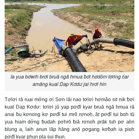
Ia yua bơwih brơi bruă ngă hmua ƀơi hơdôm tơring čar
amăng kual Dap Kơdư jai hrơi hin
Tơlơi ră ruai mơ̆ng ơi Sơn lăi nao tơlơi hơmâo sit nik ƀơi
kual Dap Kơdư: tơlơi jŭ yap pơđĭ kyar bruă ngă hmua ră
anai ƀu kơnong kơ pơđĭ tui mrô rơnoh, ăt pơđĭ tui boh tŭ
yua hiam dơ̆ng ƀudah pơhrŏ ƀiă rơnoh prăk tuh pơ alin
blung a, laih anun lăp hăng anŏ pơgang kơƀah ia pioh
pơđĭ kyar phun pla sui thun.