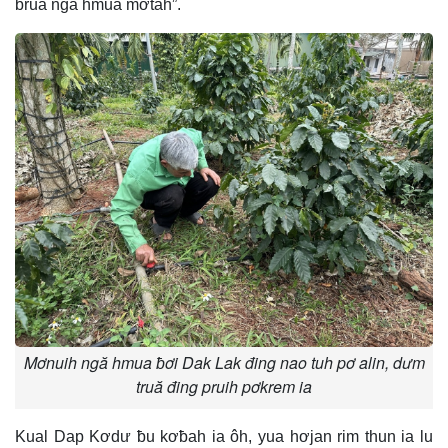
bruă ngă hmua mơtah”.
Mơnuih ngă hmua ƀơi Dak Lak đing nao tuh pơ alin, dưm
truă đing pruih pơkrem ia
Kual Dap Kơdư ƀu kơƀah ia ôh, yua hơjan rim thun ia lu