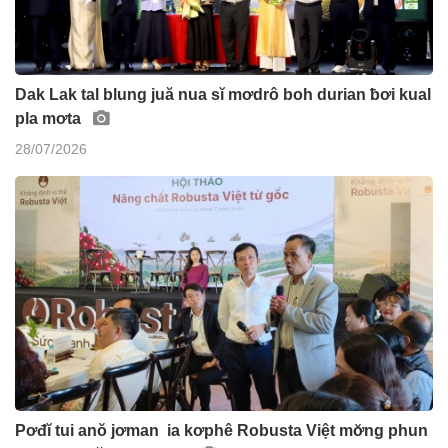
Dak Lak tal blung juă nua sĭ mơdrô boh durian ƀơi kual
pla mơta
28/07/2026
Pơđĭ tui anŏ jơman ia kơphê Robusta Việt mơ̆ng phun