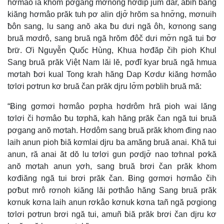
hơmâo ia khom pơgang mơnong hơdip jum dar, abih bang
kiăng hơmâo prăk tuh pơ alin djơ̆ hrŏm sa hnơ̆ng, mơnuih
ƀôn sang, lu sang anŏ aka ƀu dưi ngă ôh, kơnong sang
bruă mơdrô, sang bruă ngă hrŏm đôč dưi mơ̆n ngă tui ƀơ
ƀrư̆. Ơi Nguyễn Quốc Hùng, Khua hơđăp čih pioh Khul
Sang bruă prăk Việt Nam lăi lĕ, pơđĭ kyar bruă ngă hmua
mơtah ƀơi kual Tong krah hăng Dap Kơdư kiăng hơmâo
tơlơi pơtrun kơ bruă čan prăk djru lơ̆m pơblih bruă mă:
“Ƀing gơmơi hơmâo pơpha hơdrôm hră pioh wai lăng
tơlơi či hơmâo ƀu tơphă, kah hăng prăk čan ngă tui bruă
pơgang anŏ mơtah. Hơdôm sang bruă prăk khom đing nao
laih anun pioh ƀiă kơmlai djru ba amăng bruă anai. Khă tui
anun, ră anai ăt dŏ lu tơlơi gun pơdjơ̆ nao tơhnal pơkă
anŏ mơtah anun yơh, sang bruă brơi čan prăk khom
kơđiăng ngă tui brơi prăk čan. Ƀing gơmơi hơmâo čih
pơƀut mrô rơnoh kiăng lăi pơthâo hăng Sang bruă prăk
kơnuk kơna laih anun rơkâo kơnuk kơna tañ ngă pơgiong
tơlơi pơtrun brơi ngă tui, amuñ ƀiă prăk brơi čan djru kơ