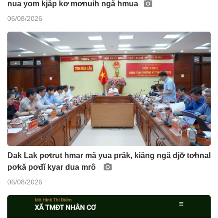
nua yom kjăp kơ mơnuih ngă hmua
06/08/2026
Dak Lak pơtrut hmar mă yua prăk, kiăng ngă djơ̆ tơhnal
pơkă pơđĭ kyar dua mrô
06/08/2026