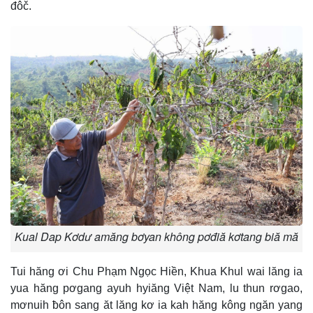
đôč.
Kual Dap Kơdư amăng bơyan không pơđiă kơtang biă mă
Tui hăng ơi Chu Phạm Ngọc Hiền, Khua Khul wai lăng ia
yua hăng pơgang ayuh hyiăng Việt Nam, lu thun rơgao,
mơnuih ƀôn sang ăt lăng kơ ia kah hăng kông ngăn yang