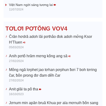
V
Việt Nam ngời sáng tương lai
11/07/2024
i
d
TƠLƠI PƠTŎNG VOV4
e
Črăn hơdră adoh lăi pơthâo đok adoh mơ̆ng Ksor
H'Tluen
o
05/03/2024
Anih pơtô hrăm mơng kông ang să
27/02/2024
Mông ngă lơphet jao tơhan pơphun ƀơi 7 boh tơring
čar, ƀôn prong đơ đam dêh čar
27/02/2024
Anit glăi ta pô tha
16/10/2023
Jơnum min apăn bruă Khua pơ ala mơnuih ƀôn sang