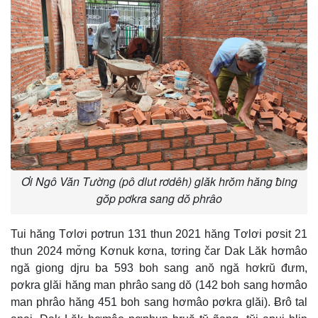
Ơi Ngô Văn Tường (pô dlut rơdêh) glăk hrŏm hăng ƀing
gŏp pơkra sang dŏ phrâo
Tui hăng Tơlơi pơtrun 131 thun 2021 hăng Tơlơi pơsit 21
thun 2024 mơ̆ng Kơnuk kơna, tơring čar Dak Lăk hơmâo
ngă giong djru ba 593 boh sang anŏ ngă hơkrŭ đưm,
pơkra glăi hăng man phrâo sang dŏ (142 boh sang hơmâo
man phrâo hăng 451 boh sang hơmâo pơkra glăi). Ƀrô tal