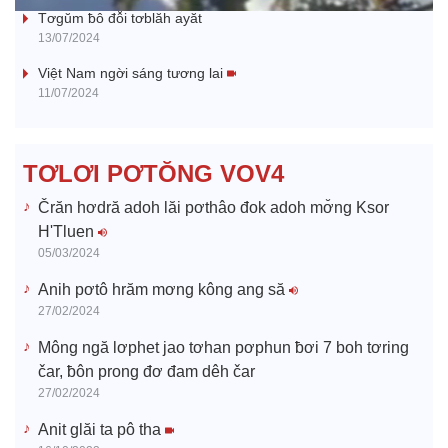
y
Tơgŭm ƀô đô̆i tơblăh ayăt
13/07/2024
V
Việt Nam ngời sáng tương lai
11/07/2024
i
d
TƠLƠI PƠTŎNG VOV4
e
Črăn hơdră adoh lăi pơthâo đok adoh mơ̆ng Ksor
H'Tluen
o
05/03/2024
Anih pơtô hrăm mơng kông ang să
27/02/2024
Mông ngă lơphet jao tơhan pơphun ƀơi 7 boh tơring
čar, ƀôn prong đơ đam dêh čar
27/02/2024
Anit glăi ta pô tha