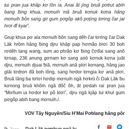
tui pran jua khăp kơ lŏn ia. Anai ăt jing bruă pơtrut abih
bang ƀing khua, mơnuih mă bruă kơnuk kơna hăng
mơnuih ƀôn sang gir gum pơgôp akŏ pơjing tơring čar jai
hrơi đĭ kyar”.
Grup khua pơ ala mơnuih ƀôn sang dêh čar tơring čar Dak
Lăk hrŏm hăng ƀing djru khăp pap hơmâo brơi 30 boh
rơdêh tang wang, sum ao phrâo kơ ƀing čơđai sang anŏ
tơnap, 236 anung gơnam kơ sang anŏ kơnuk kơna juăt
djru, mơnuih djuai ƀiă, mơnuih ană plơi kơnang, hăng jao
glăi tơdron đă boh lông, sang hơdor tơngia kơ ană plơi.
Bruă lăng ba tơlơi hơdip mơnuih ngă hơkrŭ či Dak Lăk ƀu
kơnong bruă khŏm ngă đôč ôh, ăt pơdah rai pran jua
“Mơñum ia hơdor kơ pô klơi”, djru ngă kjăp tui khul gum
pơgôp abih bang mơnuih./.
VOV Tây Nguyên/Siu H'Mai Pơblang hăng pôr
Dak Lăk pơphun ngă lu