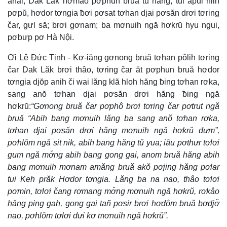
anai, Dak Lăk hơmâo pơphun bruă tŭ ñang, tŭi apui hlin
pơpŭ, hơdor tơngia ƀơi pơsat tơhan djai pơsăn drơi tơring
čar, gưl să; brơi gơnam; ba mơnuih ngă hơkrŭ hyu ngui,
pơbưp pơ Hà Nội.
Ơi Lê Đức Tịnh - Kơ-iăng gơnong bruă tơhan pôlih tơring
čar Dak Lăk brơi thâo, tơring čar ăt pơphun bruă hơdor
tơngia djŏp anih či wai lăng klă hloh hăng ƀing tơhan rơka,
sang anŏ tơhan djai pơsăn drơi hăng ƀing ngă
hơkrŭ:
“Gơnong bruă čar pơphô brơi tơring čar pơtrut ngă
bruă “Abih bang mơnuih lăng ba sang anŏ tơhan rơka,
tơhan djai pơsăn drơi hăng mơnuih ngă hơkrŭ đưm”,
pơhlôm ngă sit nik, abih bang hăng tŭ yua; iâu pơthưr tơlơi
gum ngă mơ̆ng abih bang gong gai, anom bruă hăng abih
bang mơnuih mơnam amăng bruă akŏ pơjing hăng pơlar
tui Keh prăk Hơdor tơngia. Lăng ba na nao, thâo tơlơi
pơmin, tơlơi čang rơmang mơ̆ng mơnuih ngă hơkrŭ, rơkâo
hăng ping gah, gong gai tañ pơsir brơi hơdôm bruă bơdjơ̆
nao, pơhlôm tơlơi dưi kơ mơnuih ngă hơkrŭ”.