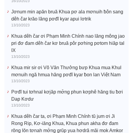
16/10/2023
Jơnum min apăn bruă Khua pơ ala mơnuih ƀôn sang
dêh čar krăo lăng pơđĭ kyar apui lơtrik
13/10/2023
Khua dêh čar ơi Phạm Minh Chính nao lăng mông jao
pri đơ đam dêh čar kơ bruă pôr pơhing pơtom hiăp tal
IX
13/10/2023
Khua mir sir ơi Võ Văn Thưởng bưp Khua mua Khul
mơnuih ngă hmua hăng pơđĭ kyar ƀon lan Việt Nam
13/10/2023
Pơđĭ tui tơhnal kơjăp mơ̆ng phun kơphê hăng tiu ƀơi
Dap Kơdư
13/10/2023
Khua dêh čar ta, ơi Phạm Minh Chính tŭ jum ơi Ji
Rong Rip, Kơ-iăng Khua, Khua phun akha đơ đam
rŏng lŏn tơnah mơ̆ng grŭp yua hơdră măi mok Amkor