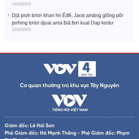
13/10/2023
Djă pioh tơlơi khan hri Êđê, Jarai amăng glông pôr
pơhing tơlơi djuai ania ƀiă ƀơi kual Dap kơdư
12/10/2023
Cơ quan thường trú khu vực Tây Nguyên
Giám đốc: Lê Hải Sơn
Phó Giám đốc: Hà Mạnh Thắng - Phó Giám đốc: Phạm