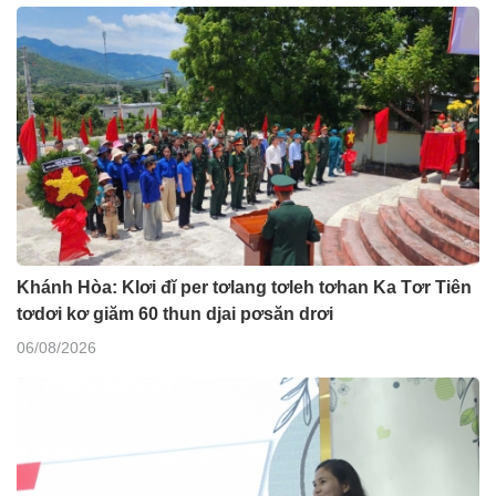
Khánh Hòa: Klơi đĭ per tơlang tơleh tơhan Ka Tơr Tiên
tơdơi kơ giăm 60 thun djai pơsăn drơi
06/08/2026