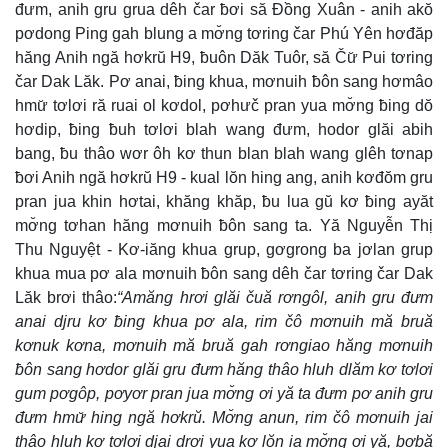
đưm, anih gru grua dêh čar ƀơi să Đồng Xuân - anih akŏ
pơdong Ping gah blung a mơ̆ng tơring čar Phú Yên hơđăp
hăng Anih ngă hơkrŭ H9, ƀuôn Dăk Tuôr, să Čư̆ Pui tơring
čar Dak Lăk. Pơ anai, ƀing khua, mơnuih ƀôn sang hơmâo
hmư̆ tơlơi ră ruai ol kơdol, pơhưč pran yua mơ̆ng ƀing dŏ
hơdip, ƀing ƀuh tơlơi blah wang đưm, hodor glăi abih
bang, ƀu thâo wơr ôh kơ thun blan blah wang glêh tơnap
ƀơi Anih ngă hơkrŭ H9 - kual lŏn hing ang, anih kơđŏm gru
pran jua khin hơtai, khăng khăp, ƀu lua gŭ kơ ƀing ayăt
mơ̆ng tơhan hăng mơnuih ƀôn sang ta. Yă Nguyễn Thị
Thu Nguyệt - Kơ-iăng khua grup, gơgrong ba jơlan grup
khua mua pơ ala mơnuih ƀôn sang dêh čar tơring čar Dak
Lăk brơi thâo:
“Amăng hrơi glăi čuă rơngôl, anih gru đưm
anai djru kơ ƀing khua pơ ala, rim čô mơnuih mă bruă
kơnuk kơna, mơnuih mă bruă gah rơngiao hăng mơnuih
ƀôn sang hơdor glăi gru đưm hăng thâo hluh dlăm kơ tơlơi
gum pơgôp, pơyơr pran jua mơ̆ng ơi yă ta đưm pơ anih gru
đưm hmư̆ hing ngă hơkrŭ. Mơ̆ng anun, rim čô mơnuih jai
thâo hluh kơ tơlơi djai drơi yua kơ lŏn ia mơ̆ng ơi yă, bơbă