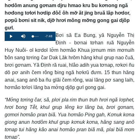
hơdôm anung gơnam djru hmao kru ƀu kơnong ngă
hơđong tơlơi hơdip đôč ôh mơ̆ ăt jing bruă lăp hơdor,
pơpŭ bơni sit nik, djơ̆ hrơi mông mơ̆ng gong gai djŏp
gưl.
Ƀơi să Ea Bung, yă Nguyễn Thị
Remaining
-7:48
Loaded
:
Progress
:
Play
Mute
0%
0%
Định - bơnai tơhan ruă Nguyễn
Time
Huy Nuôi- ol kơdol lơ̆m hơmâo Khua jơnum min mơnuih
ƀôn sang tơring čar Dak Lăk hrŏm hăng khul grup nao čuă,
brơi gơnam. Yă Định ră ruai, hlâo adih yua tơnap, rơkơi ñu
dŏ pơ anih čem rông ƀing ngă hơkrŭ đưm. 15 thun hăng
anai, sang anŏ ba ñu glăi čem rông, wai lăng pơ sang laih,
hơmâo tơlơi lăng ba mơ̆ng djŏp gưl gong gai.
“Mơ̆ng tơring čar, să, plơi pla rim thun truh hrơi ngă lơphet,
hrơi ƀong Tê̆t, khul grup lêng kơ lăng ba, brơi gơnam,
gơmơi hơmâo pran biă. Yua hơmâo Ping gah, Kơnuk kơna
giong anun hơdôm khul grup kơnuk kơna, hăng sang anŏ
tơnap tui hăng kâo anai hơmâo pran biă mă, plai ƀiă mơn
tơnap”.