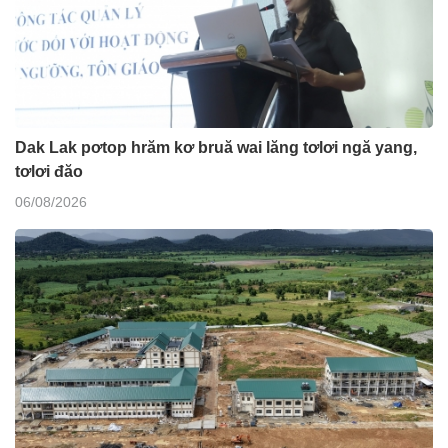
Dak Lak pơtop hrăm kơ bruă wai lăng tơlơi ngă yang,
tơlơi đăo
06/08/2026