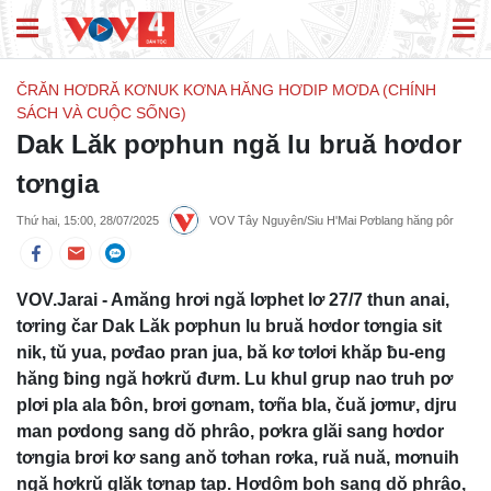
ČRĂN HƠDRĂ KƠNUK KƠNA HĂNG HƠDIP MƠDA (CHÍNH
SÁCH VÀ CUỘC SỐNG)
Dak Lăk pơphun ngă lu bruă hơdor
tơngia
Thứ hai, 15:00, 28/07/2025
VOV Tây Nguyên/Siu H'Mai Pơblang hăng pôr
VOV.Jarai - Amăng hrơi ngă lơphet lơ 27/7 thun anai,
tơring čar Dak Lăk pơphun lu bruă hơdor tơngia sit
nik, tŭ yua, pơđao pran jua, bă kơ tơlơi khăp ƀu-eng
hăng ƀing ngă hơkrŭ đưm. Lu khul grup nao truh pơ
plơi pla ala ƀôn, brơi gơnam, tơña bla, čuă jơmư, djru
man pơdong sang dŏ phrâo, pơkra glăi sang hơdor
tơngia brơi kơ sang anŏ tơhan rơka, ruă nuă, mơnuih
ngă hơkrŭ glăk tơnap tap. Hơdôm boh sang dŏ phrâo,