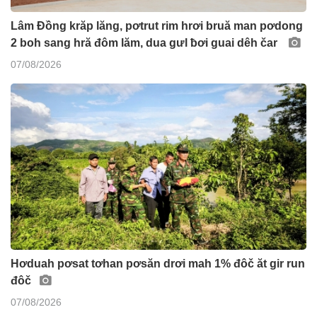
Lâm Đồng krăp lăng, pơtrut rim hrơi bruă man pơdong
2 boh sang hră đôm lăm, dua gưl ƀơi guai dêh čar
07/08/2026
Hơduah pơsat tơhan pơsăn drơi mah 1% đôč ăt gir run
đôč
07/08/2026