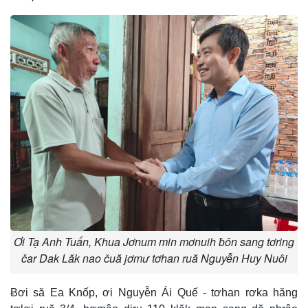
Ơi Tạ Anh Tuấn, Khua Jơnum min mơnuih ƀôn sang tơring
čar Dak Lăk nao čuă jơmư tơhan ruă Nguyễn Huy Nuôi
Ƀơi să Ea Knốp, ơi Nguyễn Ái Quế - tơhan rơka hăng