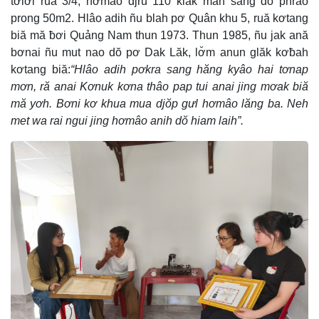
tơlơi ruă 3/4, hơmâo djru 110 klăk man sang dŏ phrâo
prong 50m2. Hlâo adih ñu blah pơ Quân khu 5, ruă kơtang
biă mă ƀơi Quảng Nam thun 1973. Thun 1985, ñu jak ană
bơnai ñu mut nao dŏ pơ Dak Lăk, lơ̆m anun glăk kơƀah
kơtang biă:
“Hlâo adih pơkra sang hăng kyâo hai tơnap
mơn, ră anai Kơnuk kơna thâo pap tui anai jing mơak biă
mă yơh. Bơni kơ khua mua djŏp gưl hơmâo lăng ba. Neh
met wa rai ngui jing hơmâo anih dŏ hiam laih”.