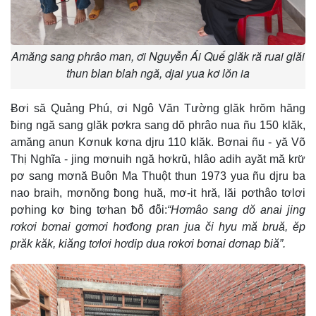
Amăng sang phrâo man, ơi Nguyễn Ái Quế glăk ră ruai glăi
thun blan blah ngă, djai yua kơ lŏn ia
Ƀơi să Quảng Phú, ơi Ngô Văn Tường glăk hrŏm hăng
ƀing ngă sang glăk pơkra sang dŏ phrâo nua ñu 150 klăk,
amăng anun Kơnuk kơna djru 110 klăk. Bơnai ñu - yă Võ
Thị Nghĩa - jing mơnuih ngă hơkrŭ, hlâo adih ayăt mă krư̆
pơ sang mơnă Buôn Ma Thuột thun 1973 yua ñu djru ba
nao braih, mơnŏng ƀong huă, mơ-it hră, lăi pơthâo tơlơi
pơhing kơ ƀing tơhan ƀô̆ đô̆i:
“Hơmâo sang dŏ anai jing
rơkơi bơnai gơmơi hơđong pran jua či hyu mă bruă, ĕp
prăk kăk, kiăng tơlơi hơdip dua rơkơi bơnai dơnap ƀiă”.