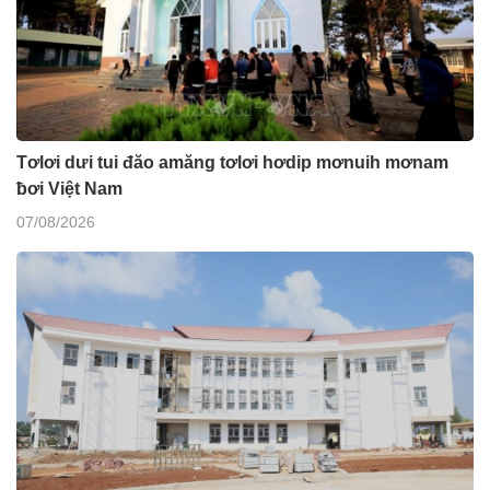
Tơlơi dưi tui đăo amăng tơlơi hơdip mơnuih mơnam
ƀơi Việt Nam
07/08/2026