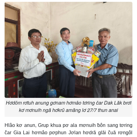
Hơdôm rơtuh anung gơnam hơmâo tơring čar Dak Lăk brơi
kơ mơnuih ngă hơkrŭ amăng lơ 27/7 thun anai
Hlâo kơ anun, Grup khua pơ ala mơnuih ƀôn sang tơring
čar Gia Lai hơmâo pơphun Jơlan hơdră glăi čuă rơngôl