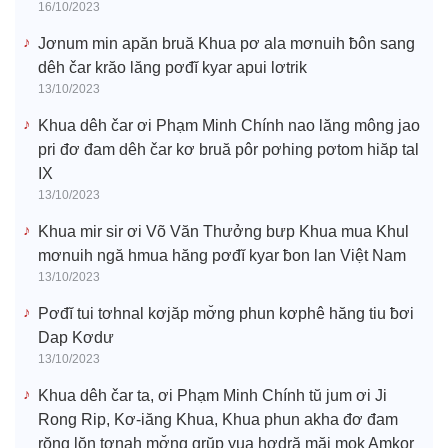
16/10/2023
Jơnum min apăn bruă Khua pơ ala mơnuih ƀôn sang
dêh čar krăo lăng pơđĭ kyar apui lơtrik
13/10/2023
Khua dêh čar ơi Phạm Minh Chính nao lăng mông jao
pri đơ đam dêh čar kơ bruă pôr pơhing pơtom hiăp tal
IX
13/10/2023
Khua mir sir ơi Võ Văn Thưởng bưp Khua mua Khul
mơnuih ngă hmua hăng pơđĭ kyar ƀon lan Việt Nam
13/10/2023
Pơđĭ tui tơhnal kơjăp mơ̆ng phun kơphê hăng tiu ƀơi
Dap Kơdư
13/10/2023
Khua dêh čar ta, ơi Phạm Minh Chính tŭ jum ơi Ji
Rong Rip, Kơ-iăng Khua, Khua phun akha đơ đam
rŏng lŏn tơnah mơ̆ng grŭp yua hơdră măi mok Amkor