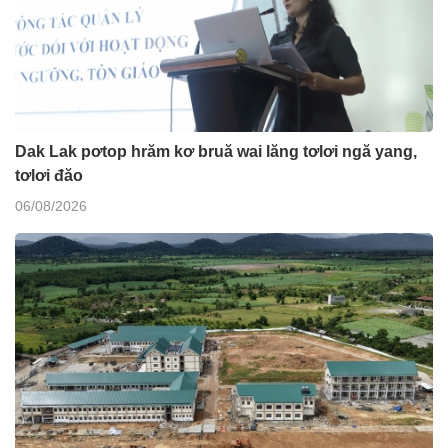
Dak Lak pơtop hrăm kơ bruă wai lăng tơlơi ngă yang,
tơlơi đăo
06/08/2026