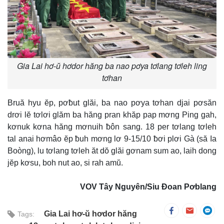
Gia Lai hơ-ŭ hơdor hăng ba nao pơya tơlang tơleh ling
tơhan
Bruă hyu ĕp, pơƀut glăi, ba nao pơya tơhan djai pơsăn
drơi lĕ tơlơi glăm ba hăng pran khăp pap mơng Ping gah,
kơnuk kơna hăng mơnuih ƀôn sang. 18 per tơlang tơleh
tal anai hơmâo ĕp ƀuh mơng lơ 9-15/10 ƀơi plơi Gà (să Ia
Boòng), lu tơlang tơleh ăt dŏ glăi gơnam sum ao, laih dong
jĕp kơsu, boh nut ao, si rah amŭ.
VOV Tây Nguyên/Siu Đoan Pơblang
Gia Lai hơ-ŭ hơdor hăng
Tags: