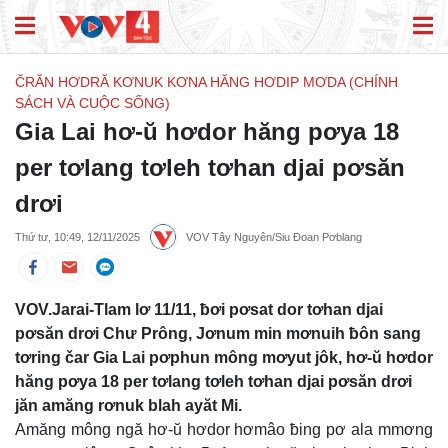
ČRĂN HƠDRĂ KƠNUK KƠNA HĂNG HƠDIP MƠDA (CHÍNH
SÁCH VÀ CUỘC SỐNG)
Gia Lai hơ-ŭ hơdor hăng pơya 18
per tơlang tơleh tơhan djai pơsăn
drơi
Thứ tư, 10:49, 12/11/2025
VOV Tây Nguyên/Siu Đoan Pơblang
VOV.Jarai-Tlam lơ 11/11, ƀơi pơsat dor tơhan djai
pơsăn drơi Chư Prông, Jơnum min mơnuih ƀôn sang
tơring čar Gia Lai pơphun mông mơyut jôk, hơ-ŭ hơdor
hăng pơya 18 per tơlang tơleh tơhan djai pơsăn drơi
jăn amăng rơnuk blah ayăt Mi.
Amăng mông ngă hơ-ŭ hơdor hơmâo ƀing pơ ala mmơng