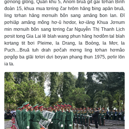
gơnong glông, Quân khu 5, Anom bruă git gai tơhan Binh
đoàn 15, khua mua tơring čar hrŏm hăng ƀing apăn bruă,
ling tơhan hăng mơnuih ƀôn sang amăng ƀon lan. Đĭ
pơhiăp amăng mông hơ-ŭ hơdor, kơ-iăng Khua Jơnum
min mơnuih ƀôn sang tơring čar Nguyễn Thị Thanh Lịch
pơsit tong Gia Lai lĕ blah wang phun hăng hơdôm tal blah
kơtang tit ƀơi Pleime, Ia Drang, Ia Boòng, Ia Mơr, Ia
Puch…Bruă tuh drah pơčah mơng ling tơhan hơmâo
pơgôp ba glăi tơlơi dưi bơyan phang thun 1975, pơlir lŏn
ia ta.