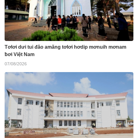
Tơlơi dưi tui đăo amăng tơlơi hơdip mơnuih mơnam
ƀơi Việt Nam
07/08/2026