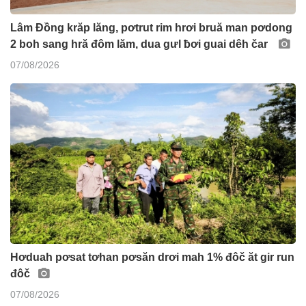
Lâm Đồng krăp lăng, pơtrut rim hrơi bruă man pơdong
2 boh sang hră đôm lăm, dua gưl ƀơi guai dêh čar
07/08/2026
Hơduah pơsat tơhan pơsăn drơi mah 1% đôč ăt gir run
đôč
07/08/2026