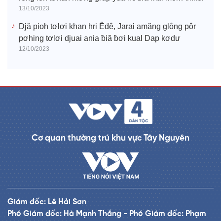
13/10/2023
Djă pioh tơlơi khan hri Êđê, Jarai amăng glông pôr
pơhing tơlơi djuai ania ƀiă ƀơi kual Dap kơdư
12/10/2023
Cơ quan thường trú khu vực Tây Nguyên
Giám đốc: Lê Hải Sơn
Phó Giám đốc: Hà Mạnh Thắng - Phó Giám đốc: Phạm