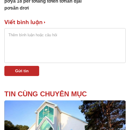
pơya 18 per tơlang tơleh tơhan djai
pơsăn drơi
Viết bình luận
TIN CÙNG CHUYÊN MỤC