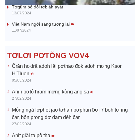
y
Tơgŭm ƀô đô̆i tơblăh ayăt
13/07/2024
V
Việt Nam ngời sáng tương lai
11/07/2024
i
d
TƠLƠI PƠTŎNG VOV4
e
Črăn hơdră adoh lăi pơthâo đok adoh mơ̆ng Ksor
H'Tluen
o
05/03/2024
Anih pơtô hrăm mơng kông ang să
27/02/2024
Mông ngă lơphet jao tơhan pơphun ƀơi 7 boh tơring
čar, ƀôn prong đơ đam dêh čar
27/02/2024
Anit glăi ta pô tha