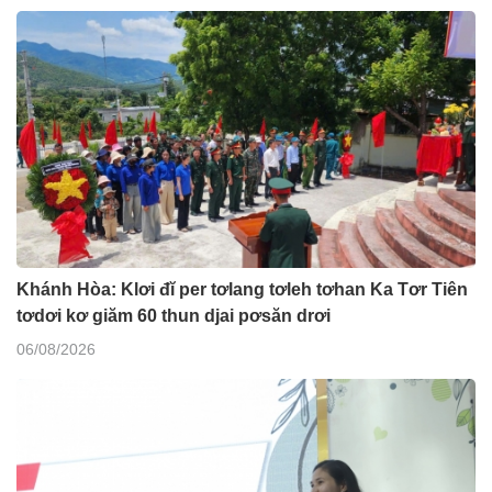
Khánh Hòa: Klơi đĭ per tơlang tơleh tơhan Ka Tơr Tiên
tơdơi kơ giăm 60 thun djai pơsăn drơi
06/08/2026