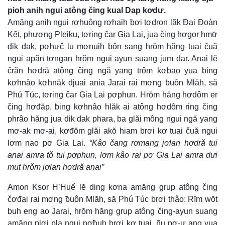
pioh anih ngui atông čing kual Dap kơdư.
Amăng anih ngui rơhuông rơhaih ƀơi tơdron lăk Đại Đoàn
Kết, phương Pleiku, tơring čar Gia Lai, jua čing hơgor hmư̆
dik dak, pơhưč lu mơnuih ƀôn sang hrŏm hăng tuai čuă
ngui apăn tơngan hrŏm ngui ayun suang jum dar. Anai lĕ
črăn hơdră atông čing ngă yang trôm kơbao yua ƀing
kơhnâo kơhnăk djuai ania Jarai rai mơng ƀuôn Mlăh, să
Phú Túc, tơring čar Gia Lai pơphun. Hrŏm hăng hơdôm er
čing hơđăp, ƀing kơhnâo hlăk ai atông hơdôm ring čing
phrâo hăng jua dik dak phara, ba glăi mông ngui ngă yang
mơ-ak mơ-ai, kơđŏm glăi akŏ hiam brơi kơ tuai čuă ngui
lơm nao pơ Gia Lai.
“Kâo čang rơmang jơlan hơdră tui
anai amra tŏ tui pơphun, lơm kâo rai pơ Gia Lai amra dưi
mut hrŏm jơlan hơdră anai”
Amon Ksor H’Huế lĕ ding kơna amăng grup atông čing
čơđai rai mơng ƀuôn Mlăh, să Phú Túc brơi thâo: Rĭm wŏt
buh eng ao Jarai, hrŏm hăng grup atông čing-ayun suang
amăng plơi pla ngui pơƀuh brơi kơ tuai, ñu pơ-ư ang yua