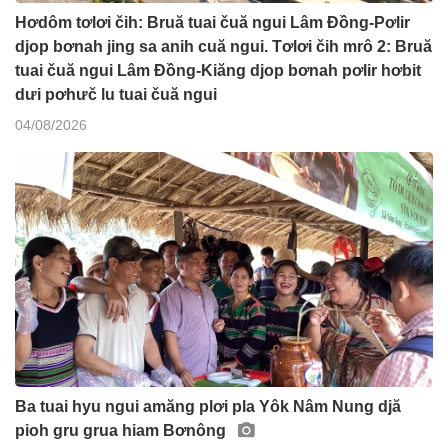
Hơdôm tơlơi čih: Bruă tuai čuă ngui Lâm Đồng-Pơlir
djop bơnah jing sa anih cuă ngui. Tơlơi čih mrô 2: Bruă
tuai čuă ngui Lâm Đồng-Kiăng djop bơnah pơlir hơbit
dưi pơhưč lu tuai čuă ngui
04/08/2026
Ba tuai hyu ngui amăng plơi pla Yôk Nâm Nung djă
pioh gru grua hiam Bơnông