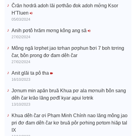
e
Črăn hơdră adoh lăi pơthâo đok adoh mơ̆ng Ksor
H'Tluen
o
05/03/2024
Anih pơtô hrăm mơng kông ang să
27/02/2024
Mông ngă lơphet jao tơhan pơphun ƀơi 7 boh tơring
čar, ƀôn prong đơ đam dêh čar
27/02/2024
Anit glăi ta pô tha
16/10/2023
Jơnum min apăn bruă Khua pơ ala mơnuih ƀôn sang
dêh čar krăo lăng pơđĭ kyar apui lơtrik
13/10/2023
Khua dêh čar ơi Phạm Minh Chính nao lăng mông jao
pri đơ đam dêh čar kơ bruă pôr pơhing pơtom hiăp tal
IX