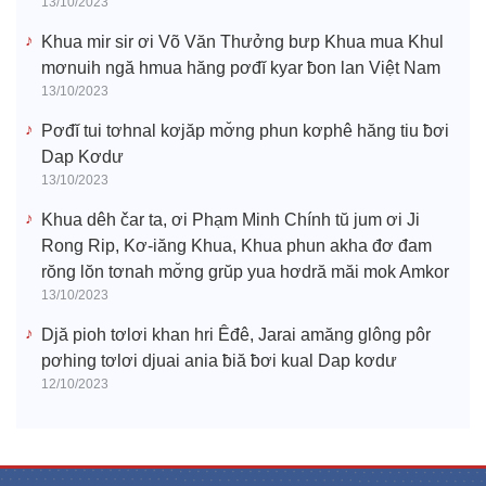
13/10/2023
Khua mir sir ơi Võ Văn Thưởng bưp Khua mua Khul
mơnuih ngă hmua hăng pơđĭ kyar ƀon lan Việt Nam
13/10/2023
Pơđĭ tui tơhnal kơjăp mơ̆ng phun kơphê hăng tiu ƀơi
Dap Kơdư
13/10/2023
Khua dêh čar ta, ơi Phạm Minh Chính tŭ jum ơi Ji
Rong Rip, Kơ-iăng Khua, Khua phun akha đơ đam
rŏng lŏn tơnah mơ̆ng grŭp yua hơdră măi mok Amkor
13/10/2023
Djă pioh tơlơi khan hri Êđê, Jarai amăng glông pôr
pơhing tơlơi djuai ania ƀiă ƀơi kual Dap kơdư
12/10/2023