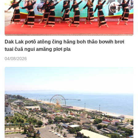
Dak Lak pơtô atông čing hăng boh thâo bơwih brơi
tuai čuă ngui amăng plơi pla
04/08/2026