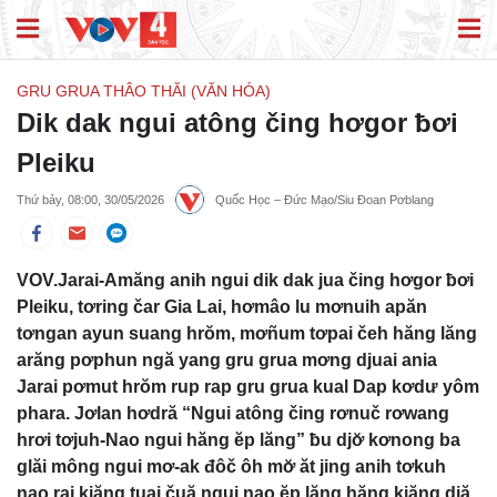
GRU GRUA THÂO THĂI (VĂN HÓA)
Dik dak ngui atông čing hơgor ƀơi
Pleiku
Thứ bảy, 08:00, 30/05/2026
Quốc Học – Đức Mạo/Siu Đoan Pơblang
VOV.Jarai-Amăng anih ngui dik dak jua čing hơgor ƀơi
Pleiku, tơring čar Gia Lai, hơmâo lu mơnuih apăn
tơngan ayun suang hrŏm, mơñum tơpai čeh hăng lăng
arăng pơphun ngă yang gru grua mơng djuai ania
Jarai pơmut hrŏm rup rap gru grua kual Dap kơdư yôm
phara. Jơlan hơdră “Ngui atông čing rơnuč rơwang
hrơi tơjuh-Nao ngui hăng ĕp lăng” ƀu djơ̆ kơnong ba
glăi mông ngui mơ-ak đôč ôh mơ̆ ăt jing anih tơkuh
nao rai kiăng tuai čuă ngui nao ĕp lăng hăng kiăng djă