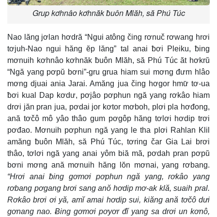
Grup kơhnâo kơhnăk ƀuôn Mlăh, să Phú Túc
Nao lăng jơlan hơdră “Ngui atông čing rơnuč rơwang hrơi
tơjuh-Nao ngui hăng ĕp lăng” tal anai ƀơi Pleiku, ƀing
mơnuih kơhnâo kơhnăk ƀuôn Mlăh, să Phú Túc ăt hơkrŭ
“Ngă yang pơpŭ bơni”-gru grua hiam sui mơng đưm hlâo
mơng djuai ania Jarai. Amăng jua čing hơgor hmư̆ tơ-ua
ƀơi kual Dap kơdư, pơjâo pơphun ngă yang rơkâo hiam
drơi jăn pran jua, pơdai jor kơtor mơboh, plơi pla hơđong,
ană tơčô mô yâo thâo gum pơgôp hăng tơlơi hơdip trơi
pơđao. Mơnuih pơphun ngă yang le tha plơi Rahlan Klil
amăng ƀuôn Mlăh, să Phú Túc, tơring čar Gia Lai brơi
thâo, tơlơi ngă yang anai yôm biă mă, pơdah pran pơpŭ
bơni mơng ană mơnuih hăng lŏn mơnai, yang rơbang.
“Hrơi anai ƀing gơmơi pơphun ngă yang, rơkâo yang
rơbang pơgang brơi sang anŏ hơdip mơ-ak klă, suaih pral.
Rơkâo brơi ơi yă, amĭ amai hơdip sui, kiăng ană tơčô dưi
gơnang nao. Ƀing gơmơi pơyơr đĭ yang sa drơi un kơnô,