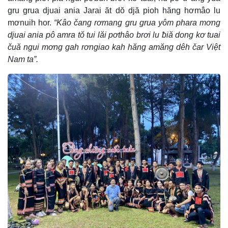
gru grua djuai ania Jarai ăt dŏ djă pioh hăng hơmâo lu
mơnuih hor.
“Kâo čang rơmang gru grua yôm phara mơng
djuai ania pô amra tŏ tui lăi pơthâo brơi lu ƀiă dong kơ tuai
čuă ngui mơng gah rơngiao kah hăng amăng dêh čar Việt
Nam ta”.