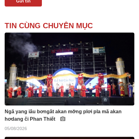
TIN CÙNG CHUYÊN MỤC
Ngă yang iâu bơngăt akan mơ̆ng plơi pla mă akan
hơdang či Phan Thiết
05/08/2026