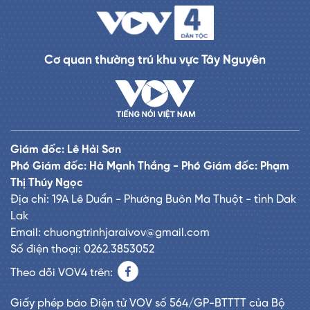
Cơ quan thường trú khu vực Tây Nguyên
Giám đốc: Lê Hải Sơn
Phó Giám đốc: Hà Mạnh Thắng - Phó Giám đốc: Phạm
Thị Thúy Ngọc
Địa chỉ: 19A Lê Duẩn - Phường Buôn Ma Thuột - tỉnh Dak
Lak
Email: chuongtrinhjaraivov@gmail.com
Số điện thoại: 0262.3853052
Theo dõi VOV4 trên:
Giấy phép báo Điện tử VOV số 564/GP-BTTTT của Bộ