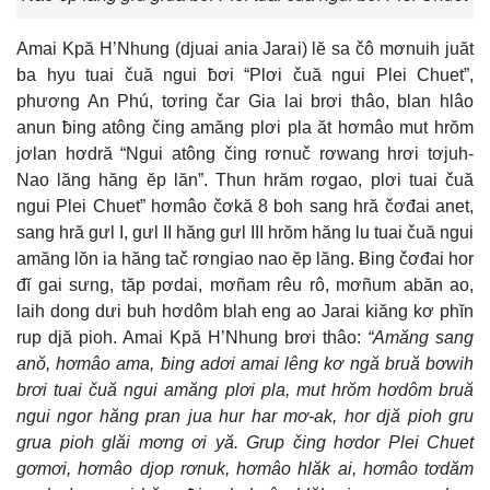
Amai Kpă H’Nhung (djuai ania Jarai) lĕ sa čô mơnuih juăt
ba hyu tuai čuă ngui ƀơi “Plơi čuă ngui Plei Chuet”,
phương An Phú, tơring čar Gia lai brơi thâo, blan hlâo
anun ƀing atông čing amăng plơi pla ăt hơmâo mut hrŏm
jơlan hơdră “Ngui atông čing rơnuč rơwang hrơi tơjuh-
Nao lăng hăng ĕp lăn”. Thun hrăm rơgao, plơi tuai čuă
ngui Plei Chuet” hơmâo čơkă 8 boh sang hră čơđai anet,
sang hră gưl I, gưl II hăng gưl III hrŏm hăng lu tuai čuă ngui
amăng lŏn ia hăng tač rơngiao nao ĕp lăng. Ƀing čơđai hor
đĭ gai sưng, tăp pơdai, mơñam rêu rô, mơñum abăn ao,
laih dong dưi buh hơdôm blah eng ao Jarai kiăng kơ phĭn
rup djă pioh. Amai Kpă H’Nhung brơi thâo:
“Amăng sang
anŏ, hơmâo ama, ƀing adơi amai lêng kơ ngă bruă bơwih
brơi tuai čuă ngui amăng plơi pla, mut hrŏm hơdôm bruă
ngui ngor hăng pran jua hur har mơ-ak, hor djă pioh gru
grua pioh glăi mơng ơi yă. Grup čing hơdor Plei Chuet
gơmơi, hơmâo djop rơnuk, hơmâo hlăk ai, hơmâo tơdăm