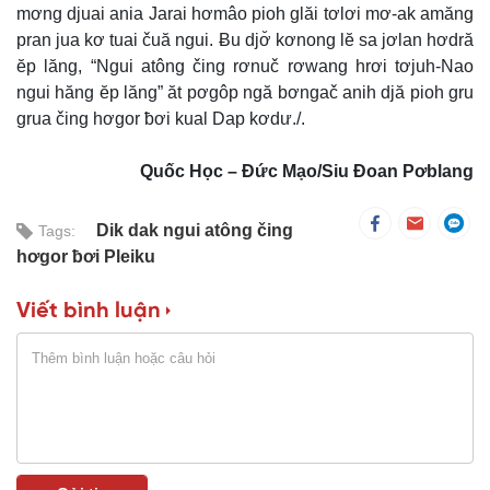
mơng djuai ania Jarai hơmâo pioh glăi tơlơi mơ-ak amăng
pran jua kơ tuai čuă ngui. Ƀu djơ̆ kơnong lĕ sa jơlan hơdră
ĕp lăng, “Ngui atông čing rơnuč rơwang hrơi tơjuh-Nao
ngui hăng ĕp lăng” ăt pơgôp ngă bơngač anih djă pioh gru
grua čing hơgor ƀơi kual Dap kơdư./.
Quốc Học – Đức Mạo/Siu Đoan Pơblang
Dik dak ngui atông čing
Tags:
hơgor ƀơi Pleiku
Viết bình luận