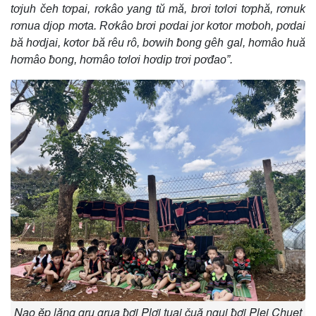
tơjuh čeh tơpai, rơkâo yang tŭ mă, brơi tơlơi tơphă, rơnuk
rơnua djop mơta. Rơkâo brơi pơdai jor kơtor mơboh, pơdai
bă hơdjai, kơtor bă rêu rô, bơwih ƀong gêh gal, hơmâo huă
hơmâo ƀong, hơmâo tơlơi hơdip trơi pơđao”.
Nao ĕp lăng gru grua ƀơi Plơi tuai čuă ngui ƀơi Plei Chuet