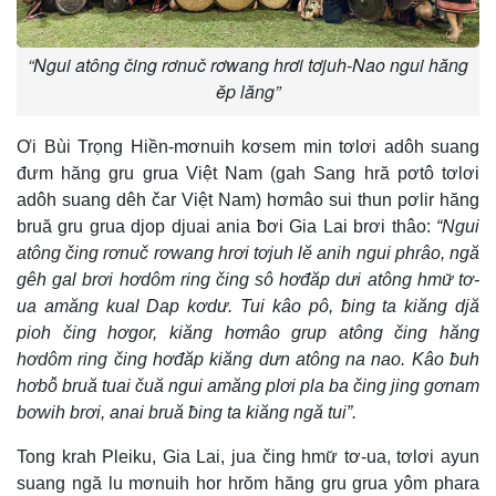
“Ngui atông čing rơnuč rơwang hrơi tơjuh-Nao ngui hăng
ĕp lăng”
Ơi Bùi Trọng Hiền-mơnuih kơsem min tơlơi adôh suang
đưm hăng gru grua Việt Nam (gah Sang hră pơtô tơlơi
adôh suang dêh čar Việt Nam) hơmâo sui thun pơlir hăng
bruă gru grua djop djuai ania ƀơi Gia Lai brơi thâo:
“Ngui
atông čing rơnuč rơwang hrơi tơjuh lĕ anih ngui phrâo, ngă
gêh gal brơi hơdôm ring čing sô hơđăp dưi atông hmư̆ tơ-
ua amăng kual Dap kơdư. Tui kâo pô, ƀing ta kiăng djă
pioh čing hơgor, kiăng hơmâo grup atông čing hăng
hơdôm ring čing hơđăp kiăng dưn atông na nao. Kâo ƀuh
hơbô̆ bruă tuai čuă ngui amăng plơi pla ba čing jing gơnam
bơwih brơi, anai bruă ƀing ta kiăng ngă tui”.
Tong krah Pleiku, Gia Lai, jua čing hmư̆ tơ-ua, tơlơi ayun
suang ngă lu mơnuih hor hrŏm hăng gru grua yôm phara