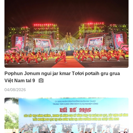
Pơphun Jơnum ngui jar kmar Tơlơi pơtaih gru grua
Việt Nam tal 9
04/08/2026