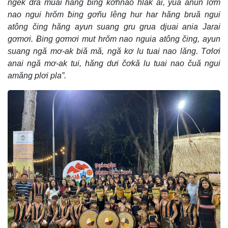
ngek dra muai hăng ƀing kơhnâo hlăk ai, yua anun lơm
nao ngui hrŏm ƀing gơñu lêng hur har hăng bruă ngui
atông čing hăng ayun suang gru grua djuai ania Jarai
gơmơi. Ƀing gơmơi mut hrŏm nao nguia atông čing, ayun
suang ngă mơ-ak biă mă, ngă kơ lu tuai nao lăng. Tơlơi
anai ngă mơ-ak tui, hăng dưi čơkă lu tuai nao čuă ngui
amăng plơi pla”.