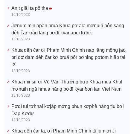
Anit glăi ta pô tha
16/10/2023
Jơnum min apăn bruă Khua pơ ala mơnuih ƀôn sang
dêh čar krăo lăng pơđĭ kyar apui lơtrik
13/10/2023
Khua dêh čar ơi Phạm Minh Chính nao lăng mông jao
pri đơ đam dêh čar kơ bruă pôr pơhing pơtom hiăp tal
IX
13/10/2023
Khua mir sir ơi Võ Văn Thưởng bưp Khua mua Khul
mơnuih ngă hmua hăng pơđĭ kyar ƀon lan Việt Nam
13/10/2023
Pơđĭ tui tơhnal kơjăp mơ̆ng phun kơphê hăng tiu ƀơi
Dap Kơdư
13/10/2023
Khua dêh čar ta, ơi Phạm Minh Chính tŭ jum ơi Ji