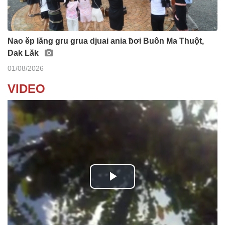
Nao ĕp lăng gru grua djuai ania ƀơi Buôn Ma Thuột,
Dak Lăk
01/08/2026
VIDEO
P
l
Klêi mtă mtăn kơ jih jang