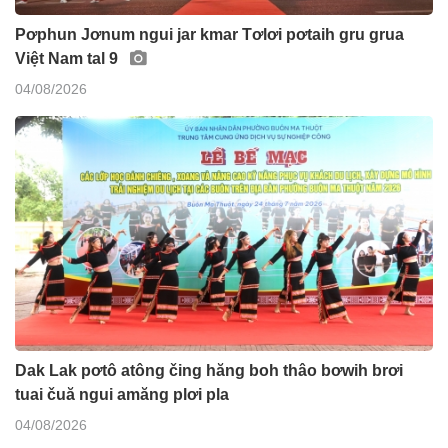
Pơphun Jơnum ngui jar kmar Tơlơi pơtaih gru grua
Việt Nam tal 9
04/08/2026
Dak Lak pơtô atông čing hăng boh thâo bơwih brơi
tuai čuă ngui amăng plơi pla
04/08/2026