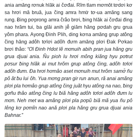
ania amăng rơnuk hlăk ai čơđai. Rĭm tlam mơmŏt tơdơi kơ
sa hrơi mă bruă, jua čing amra hmư̆ tơ-ua amăng sang
rung. Ƀing pơprong amra črâo brơi, ƀing hlăk ai čơđai đing
nao hrăm tui, ba glăi anih jê̆ giăm hăng pơdah gru grua
yôm phara. Ayong Đinh Plih, ding kơna amăng grup atông
čing hăng adôh tơlơi adôh đưm amăng plơi Đak Pơkao
brơi thâo:
“Ơi Đinh Hdot lĕ mơnuih abih pran jua hăng gru
grua djuai ania. Ñu pioh lu hrơi mông kiăng hyu pơtrut
pơsur ƀing hlăk ai mut hrŏm grup atông čing, adôh tơlơi
adôh đưm. Đa hrơi hơmâo aset mơnuih mut hrŏm samơ̆ ñu
pô ăt ƀu lui ôh. Yua mơng pran gir run anun, ră anai amăng
plơi pla hơmâo grup atông čing juăt hyu atông na nao, ƀing
gơñu thâo atông čing lu ƀiă hăng adôh tơlơi adôh đưm lu
mơn. Neh met wa amăng plơi pla pơpŭ biă mă yua ñu pô
lêng kơ pơmĭn nao ană plơi pla hăng gru grua djuai ania
Bahnar.”