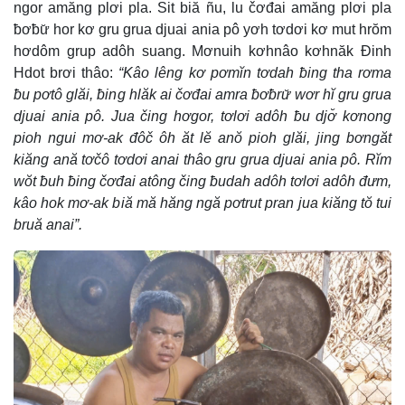
ngor amăng plơi pla. Sit biă ñu, lu čơđai amăng plơi pla
ƀơƀư̆ hor kơ gru grua djuai ania pô yơh tơdơi kơ mut hrŏm
hơdôm grup adôh suang. Mơnuih kơhnâo kơhnăk Đinh
Hdot brơi thâo:
“Kâo lêng kơ pơmĭn tơdah ƀing tha rơma
ƀu pơtô glăi, ƀing hlăk ai čơđai amra ƀơƀrư̆ wơr hĭ gru grua
djuai ania pô. Jua čing hơgor, tơlơi adôh ƀu djơ̆ kơnong
pioh ngui mơ-ak đôč ôh ăt lĕ anŏ pioh glăi, jing bơngăt
kiăng ană tơčô tơdơi anai thâo gru grua djuai ania pô. Rĭm
wŏt ƀuh ƀing čơđai atông čing ƀudah adôh tơlơi adôh đưm,
kâo hok mơ-ak biă mă hăng ngă pơtrut pran jua kiăng tŏ tui
bruă anai”.