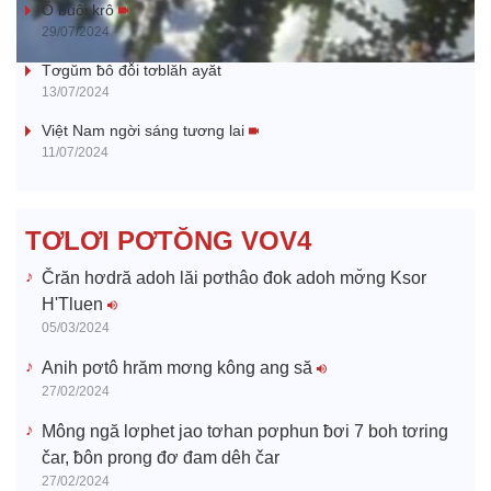
a
Ŏ buôi krô
29/07/2024
y
Tơgŭm ƀô đô̆i tơblăh ayăt
13/07/2024
V
Việt Nam ngời sáng tương lai
11/07/2024
i
d
TƠLƠI PƠTŎNG VOV4
e
Črăn hơdră adoh lăi pơthâo đok adoh mơ̆ng Ksor
H'Tluen
o
05/03/2024
Anih pơtô hrăm mơng kông ang să
27/02/2024
Mông ngă lơphet jao tơhan pơphun ƀơi 7 boh tơring
čar, ƀôn prong đơ đam dêh čar
27/02/2024