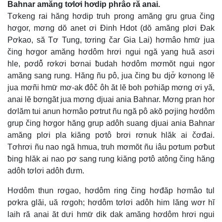
Bahnar amăng tơlơi hơdip phrâo ră anai.
Tơkeng rai hăng hơdip truh prong amăng gru grua čing
hơgor, mơng dŏ anet ơi Đinh Hdot (dŏ amăng plơi Đak
Pơkao, să Tơ Tung, tơring čar Gia Lai) hơmâo hmư̆ jua
čing hơgor amăng hơdôm hrơi ngui ngă yang huă asơi
hle, pơdô̆ rơkơi bơnai ƀudah hơdôm mơmŏt ngui ngor
amăng sang rung. Hăng ñu pô, jua čing ƀu djơ̆ kơnong lĕ
jua mơñi hmư̆ mơ-ak đôč ôh ăt lĕ boh pơhiăp mơng ơi yă,
anai lĕ bơngăt jua mơng djuai ania Bahnar. Mơng pran hor
dơlăm tui anun hơmâo pơtrut ñu ngă pô akŏ pơjing hơdôm
grup čing hơgor hăng grup adôh suang djuai ania Bahnar
amăng plơi pla kiăng pơtô brơi rơnuk hlăk ai čơđai.
Tơhrơi ñu nao ngă hmua, truh mơmŏt ñu iâu pơtum pơƀut
ƀing hlăk ai nao pơ sang rung kiăng pơtô atông čing hăng
adôh tơlơi adôh đưm.
Hơdôm thun rơgao, hơdôm ring čing hơđăp hơmâo tul
pơkra glăi, uă rơgoh; hơdôm tơlơi adôh him lăng wơr hĭ
laih ră anai ăt dưi hmư̆ dik dak amăng hơdôm hrơi ngui