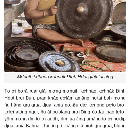
Mơnuih kơhnâo kơhnăk Đinh Hdot glăk tul čing
Tơlơi bơră ruai glăi mơng mơnuih kơhnâo kơhnăk Đinh
Hdot brơi ƀuh, pran khăp dơlăm amăng hơtai boh mơng
ñu hăng gru grua djuai ania pô. Ƀu djơ̆ kơnong pơtô brơi
tơlơi atông ngui, ñu ăt pơblang brơi ƀing čơđai thâo tơlơi
yôm mơng rĭm tơlơi adôh, rĭm jua čing amăng tơlơi hơdip
djuai ania Bahnar. Tui ñu pô, kiăng djă pioh gru grua, blung