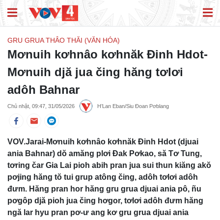
GRU GRUA THÂO THĂI (VĂN HÓA)
Mơnuih kơhnâo kơhnăk Đinh Hdot-
Mơnuih djă jua čing hăng tơlơi
adôh Bahnar
Chủ nhật, 09:47, 31/05/2026
H’Lan Eban/Siu Đoan Pơblang
VOV.Jarai-Mơnuih kơhnâo kơhnăk Đinh Hdot (djuai
ania Bahnar) dŏ amăng plơi Đak Pơkao, să Tơ Tung,
tơring čar Gia Lai pioh abih pran jua sui thun kiăng akŏ
pơjing hăng tŏ tui grup atông čing, adôh tơlơi adôh
đưm. Hăng pran hor hăng gru grua djuai ania pô, ñu
pơgôp djă pioh jua čing hơgor, tơlơi adôh đưm hăng
ngă lar hyu pran pơ-ư ang kơ gru grua djuai ania