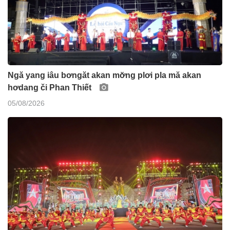
Ngă yang iâu bơngăt akan mơ̆ng plơi pla mă akan
hơdang či Phan Thiết
05/08/2026