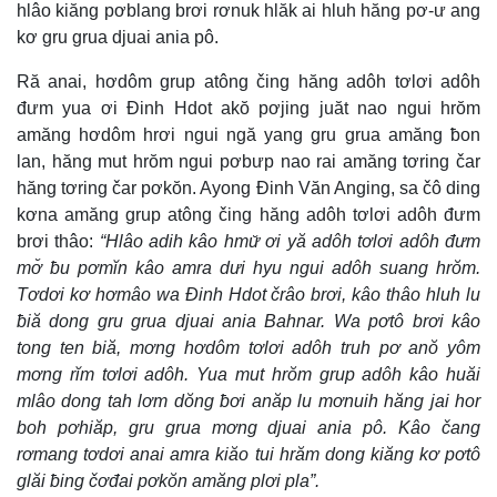
hlâo kiăng pơblang brơi rơnuk hlăk ai hluh hăng pơ-ư ang
kơ gru grua djuai ania pô.
Ră anai, hơdôm grup atông čing hăng adôh tơlơi adôh
đưm yua ơi Đinh Hdot akŏ pơjing juăt nao ngui hrŏm
amăng hơdôm hrơi ngui ngă yang gru grua amăng ƀon
lan, hăng mut hrŏm ngui pơbưp nao rai amăng tơring čar
hăng tơring čar pơkŏn. Ayong Đinh Văn Anging, sa čô ding
kơna amăng grup atông čing hăng adôh tơlơi adôh đưm
brơi thâo:
“Hlâo adih kâo hmư̆ ơi yă adôh tơlơi adôh đưm
mơ̆ ƀu pơmĭn kâo amra dưi hyu ngui adôh suang hrŏm.
Tơdơi kơ hơmâo wa Đinh Hdot črâo brơi, kâo thâo hluh lu
ƀiă dong gru grua djuai ania Bahnar. Wa pơtô brơi kâo
tong ten biă, mơng hơdôm tơlơi adôh truh pơ anŏ yôm
mơng rĭm tơlơi adôh. Yua mut hrŏm grup adôh kâo huăi
mlâo dong tah lơm dŏng ƀơi anăp lu mơnuih hăng jai hor
boh pơhiăp, gru grua mơng djuai ania pô. Kâo čang
rơmang tơdơi anai amra kiăo tui hrăm dong kiăng kơ pơtô
glăi ƀing čơđai pơkŏn amăng plơi pla”.