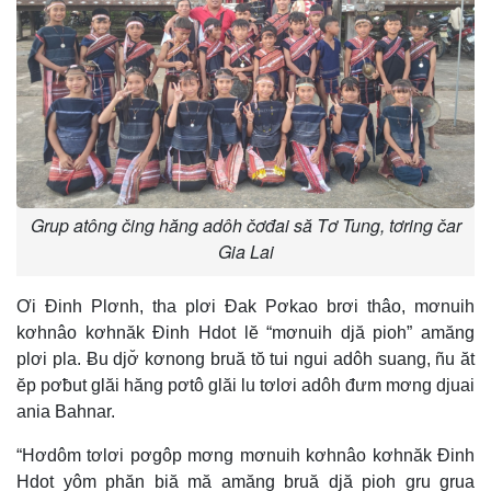
Grup atông čing hăng adôh čơđai să Tơ Tung, tơring čar
Gia Lai
Ơi Đinh Plơnh, tha plơi Đak Pơkao brơi thâo, mơnuih
kơhnâo kơhnăk Đinh Hdot lĕ “mơnuih djă pioh” amăng
plơi pla. Ƀu djơ̆ kơnong bruă tŏ tui ngui adôh suang, ñu ăt
ĕp pơƀut glăi hăng pơtô glăi lu tơlơi adôh đưm mơng djuai
ania Bahnar.
“Hơdôm tơlơi pơgôp mơng mơnuih kơhnâo kơhnăk Đinh
Hdot yôm phăn biă mă amăng bruă djă pioh gru grua