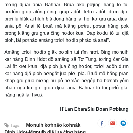
mơng djuai ania Bahnar. Bruă akŏ pơjing hăng tŏ tui
hơdôm grup atông čing, grup adôh tơlơi adôh đưm djru
brơi lu hlăk ai hluh ƀiă dong hăng jai hor kơ gru grua djuai
ania pô. Anai lĕ bruă mă kiăng pơtrut pơsur hăng pok
prong kiăng gru grua čing hơdor kual Dap kơdư tŏ tui djă
pioh, lăi pơthâo amăng tơlơi hơdip phrâo ră anai”.
Amăng tơlơi hơdip glăk pơplih tui rĭm hrơi, ƀing mơnuih
kar hăng Đinh Hdot dŏ amăng să Tơ Tung, tơring čar Gia
Lai ăt kret kruai djă pioh jua čing hơdor, tơlơi adôh đưm
kar hăng djă pioh bơngăt jua plơi pla. Bruă mă hăng pran
khăp gru grua mơng ñu pô hơmâo pơgôp ha bơnah yôm
phăn ngă kơ gru grua djuai ania Bahnar tŏ tui pơtô glăi
hăng ngă lar hyu./.
H’Lan Eban/Siu Đoan Pơblang
Mơnuih kơhnâo kơhnăk
Tags:
Đinh Hdot-Mơnuih djă jua čing hăng