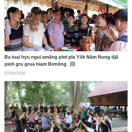
Ba tuai hyu ngui amăng plơi pla Yôk Nâm Nung djă
pioh gru grua hiam Bơnông
02/08/2026