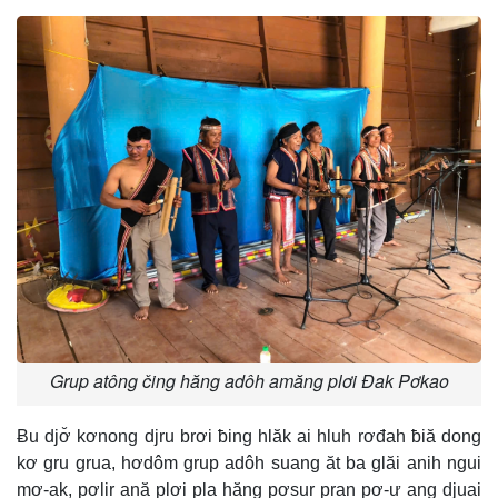
Grup atông čing hăng adôh amăng plơi Đak Pơkao
Ƀu djơ̆ kơnong djru brơi ƀing hlăk ai hluh rơđah ƀiă dong
kơ gru grua, hơdôm grup adôh suang ăt ba glăi anih ngui
mơ-ak, pơlir ană plơi pla hăng pơsur pran pơ-ư ang djuai