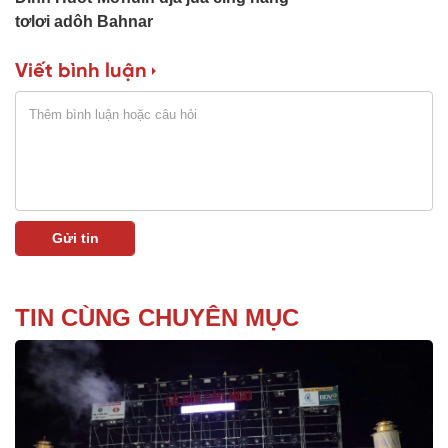
tơlơi adôh Bahnar
Viết bình luận
TIN CÙNG CHUYÊN MỤC