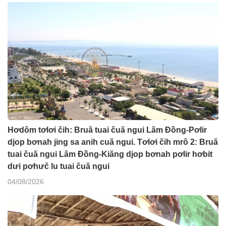
Hơdôm tơlơi čih: Bruă tuai čuă ngui Lâm Đồng-Pơlir
djop bơnah jing sa anih cuă ngui. Tơlơi čih mrô 2: Bruă
tuai čuă ngui Lâm Đồng-Kiăng djop bơnah pơlir hơbit
dưi pơhưč lu tuai čuă ngui
04/08/2026