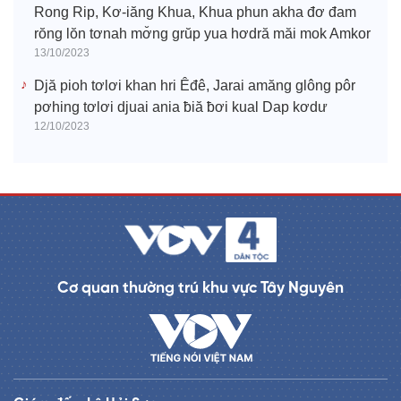
Rong Rip, Kơ-iăng Khua, Khua phun akha đơ đam
rŏng lŏn tơnah mơ̆ng grŭp yua hơdră măi mok Amkor
13/10/2023
Djă pioh tơlơi khan hri Êđê, Jarai amăng glông pôr
pơhing tơlơi djuai ania ƀiă ƀơi kual Dap kơdư
12/10/2023
Cơ quan thường trú khu vực Tây Nguyên