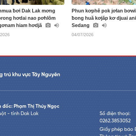
hmua ƀơi Dak Lak mơng
Phun kơphê pok jơlan bơwi
prong hơdai nao pơhlôm
ƀong huă kơjăp kơ djuai an
 gơnam hiam hơdjă
Sedang
/2026
04/07/2026
 trú khu vực Tây Nguyên
 đốc: Phạm Thị Thúy Ngọc
ột - tỉnh Dak Lak
Số điện thoại:
0262.3853052
Giấy phép báo 