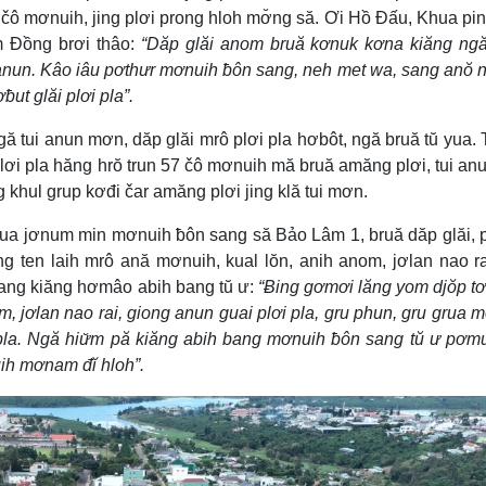
ô mơnuih, jing plơi prong hloh mơ̆ng să. Ơi Hồ Đấu, Khua pi
m Đồng brơi thâo:
“Dăp glăi anom bruă kơnuk kơna kiăng ng
h anun. Kâo iâu pơthưr mơnuih ƀôn sang, neh met wa, sang anŏ n
ut glăi plơi pla”.
ă tui anun mơn, dăp glăi mrô plơi pla hơbôt, ngă bruă tŭ yua.
plơi pla hăng hrŏ trun 57 čô mơnuih mă bruă amăng plơi, tui anu
khul grup kơđi čar amăng plơi jing klă tui mơn.
ua jơnum min mơnuih ƀôn sang să Bảo Lâm 1, bruă dăp glăi,
 ten laih mrô ană mơnuih, kual lŏn, anih anom, jơlan nao ra
ang kiăng hơmâo abih bang tŭ ư:
“Ƀing gơmơi lăng yom djŏp tơ
, jơlan nao rai, giong anun guai plơi pla, gru phun, gru grua 
la. Ngă hiư̆m pă kiăng abih bang mơnuih ƀôn sang tŭ ư pơmu
uih mơnam đĭ hloh”.