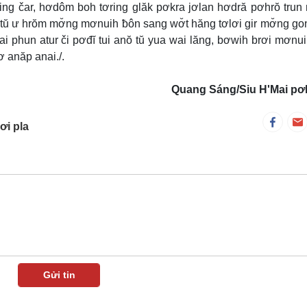
ơring čar, hơdôm boh tơring glăk pơkra jơlan hơdră pơhrŏ trun
 tŭ ư hrŏm mơ̆ng mơnuih ƀôn sang wơ̆t hăng tơlơi gir mơ̆ng go
 rai phun atur či pơđĭ tui anŏ tŭ yua wai lăng, bơwih brơi mơnu
ơ anăp anai./.
Quang Sáng/Siu H'Mai pơ
ơi pla