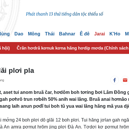
 Nùng
Dao
Mông
Thái
Bahnar
Ê đê
Jarai
K'Ho
M
 hội)
Črăn hơdră kơnuk kơna hăng hơdip mơda (Chính sách
ăi plơi pla
ang
ôt, aset tui anom bruă čar, hơdôm boh tơring ƀơi Lâm Đồng 
an gah pơhrŏ trun rơbêh 50% anih wai lăng. Bruă anai hơmâo
ng laih anun pơđĭ tui boh tŭ yua wai lăng hăng mă yua dj
i mơ̆ng 24 boh plơi dŏ glăi 12 boh plơi. Tui hăng jơlan gah ngă
 An amra pơmut hrŏm jing plơi Đà An. Tơdơi kơ pơmut hrŏm