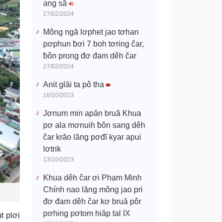
ang să
27/02/2024
Mông ngă lơphet jao tơhan
pơphun ƀơi 7 boh tơring čar,
ƀôn prong đơ đam dêh čar
27/02/2024
Anit glăi ta pô tha
16/10/2023
Jơnum min apăn bruă Khua
pơ ala mơnuih ƀôn sang dêh
čar krăo lăng pơđĭ kyar apui
lơtrik
13/10/2023
Khua dêh čar ơi Phạm Minh
Chính nao lăng mông jao pri
đơ đam dêh čar kơ bruă pôr
pơhing pơtom hiăp tal IX
t plơi