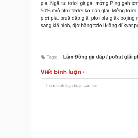
pla. Ngă tui tơlơi git gai mơ̆ng Ping gah t
50% mrô plơi tơdơi kơ dăp glăi. Mơ̆ng tơlơi
plơi pla, bruă dăp glăi plơi pla glăk pơjing
sang klă hloh, djơ̆ hăng tơlơi kiăng đĭ kyar p
Lâm Đồng gir dăp
pơƀut glăi pl
Tags:
Viết bình luận