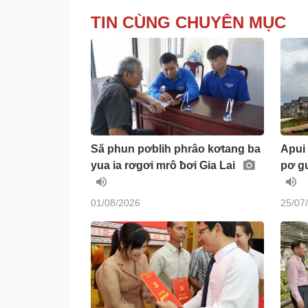
TIN CÙNG CHUYÊN MỤC
Să phun pơblih phrâo kơtang ba
Apui 
yua ia rơgơi mrô ƀơi Gia Lai
pơ g
01/08/2026
25/07