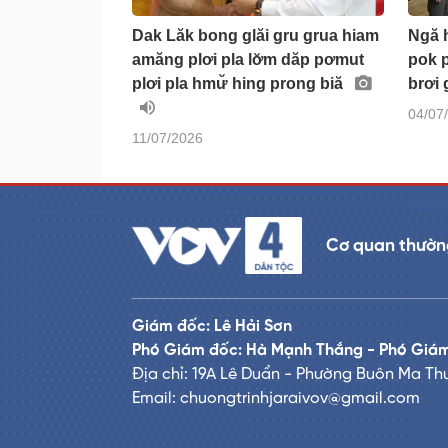
Dak Lăk bong glăi gru grua hiam
Ngă 
amăng plơi pla lơ̆m dăp pơmut
pok 
plơi pla hmư̆ hing prong biă
brơi
04/07
11/07/2026
Cơ quan thường
Giám đốc: Lê Hải Sơn
Phó Giám đốc: Hà Mạnh Thắng - Phó Giám
Địa chỉ: 19A Lê Duẩn - Phường Buôn Ma Thu
Email: chuongtrinhjaraivov@gmail.com