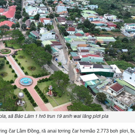
la, să Bảo Lâm 1 hrŏ trun 19 anih wai lăng plơi pla
ing čar Lâm Đồng, ră anai tơring čar hơmâo 2.773 boh plơi, ƀu