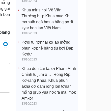
13/10/2023
 mơ̆ng
ng gai
Khua mir sir ơi Võ Văn
ih ƀôn
Thưởng bưp Khua mua Khul
mơnuih ngă hmua hăng pơđĭ
kyar ƀon lan Việt Nam
blang
13/10/2023
Pơđĭ tui tơhnal kơjăp mơ̆ng
phun kơphê hăng tiu ƀơi Dap
Kơdư
13/10/2023
Khua dêh čar ta, ơi Phạm Minh
Chính tŭ jum ơi Ji Rong Rip,
Kơ-iăng Khua, Khua phun
akha đơ đam rŏng lŏn tơnah
mơ̆ng grŭp yua hơdră măi mok
Amkor
13/10/2023