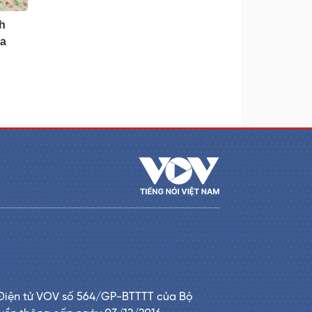
h
ia
Điện tử VOV số 564/GP-BTTTT của Bộ