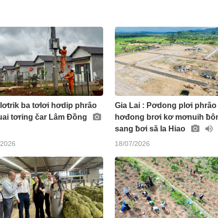
lơtrik ba tơlơi hơdip phrâo
Gia Lai : Pơdong plơi phrâo
uai tơring čar Lâm Đồng
hơđong brơi kơ mơnuih ƀô
sang ƀơi să Ia Hiao
/2026
18/07/2026