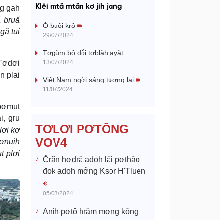
a
Klêi mtă mtăn kơ jih jang
ng gah
ă bruă
y
Ŏ buôi krô
gă tui
29/07/2024
V
Tơgŭm ƀô đô̆i tơblăh ayăt
 Tơdơi
13/07/2024
i
n plai
Việt Nam ngời sáng tương lai
d
11/07/2024
 pơmut
e
i, gru
TƠLƠI PƠTŎNG
lơi kơ
o
VOV4
mơnuih
t plơi
Črăn hơdră adoh lăi pơthâo
đok adoh mơ̆ng Ksor H'Tluen
05/03/2024
Anih pơtô hrăm mơng kông