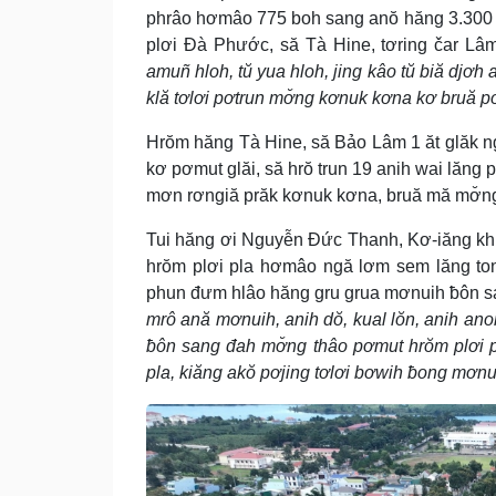
phrâo hơmâo 775 boh sang anŏ hăng 3.300 č
plơi Đà Phước, să Tà Hine, tơring čar Lâ
amuñ hloh, tŭ yua hloh, jing kâo tŭ biă djơ
klă tơlơi pơtrun mơ̆ng kơnuk kơna kơ bruă pơƀ
Hrŏm hăng Tà Hine, să Bảo Lâm 1 ăt glăk ng
kơ pơmut glăi, să hrŏ trun 19 anih wai lăng 
mơn rơngiă prăk kơnuk kơna, bruă mă mơ̆ng 
Tui hăng ơi Nguyễn Đức Thanh, Kơ-iăng kh
hrŏm plơi pla hơmâo ngă lơm sem lăng tong
phun đưm hlâo hăng gru grua mơnuih ƀôn s
mrô ană mơnuih, anih dŏ, kual lŏn, anih anom
ƀôn sang đah mơ̆ng thâo pơmut hrŏm plơi p
pla, kiăng akŏ pơjing tơlơi bơwih ƀong mơn