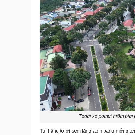
Tơdơi kơ pơmut hrŏm plơi p
Tui hăng tơlơi sem lăng abih bang mơ̆ng tơr