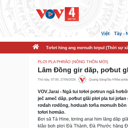
Việt
Tày -
Tơlơi hing ang mơnuih tơpul (Thời sự xã
PLƠI PLA PHRÂO (NÔNG THÔN MỚI)
Lâm Đồng gir dăp, pơƀut gl
Thứ bảy, 07:00, 27/06/2026
Quang Sáng/Siu H'Mai pơbl
VOV.Jarai - Ngă tui tơlơi pơtrun ngă hơb
ječ ameč dăp, pơƀut glăi plơi pla tui jơl
rơđah rơđông, hơduah tơña mơnuih ƀôn sa
tơlơi hơmâo.
Ƀơi să Tà Hine, tơring anai him lăng dăp glă
klâo boh plơi Đà Thành, Đà Phước hăng Đà