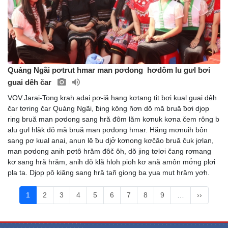
Quảng Ngãi pơtrut hmar man pơdong hơdôm lu gưl ƀơi
guai dêh čar
VOV.Jarai-Tong krah adai pơ-iă hang kơtang tit ƀơi kual guai dêh
čar tơring čar Quảng Ngãi, ƀing kông ñơn dŏ mă bruă ƀơi djop
ring bruă man pơdong sang hră đôm lăm kơnuk kơna čem rông b
alu gưl hlăk dŏ mă bruă man pơdong hmar. Hăng mơnuih ƀôn
sang pơ kual anai, anun lĕ ƀu djơ̆ kơnong kơčăo bruă čuk jơlan,
man pơdong anih pơtô hrăm đôč ôh, dŏ jing tơlơi čang rơmang
kơ sang hră hrăm, anih dŏ klă hloh pioh kơ ană amôn mơ̆ng plơi
pla ta. Djop pô kiăng sang hră tañ giong ba yua mut hrăm yơh.
1
2
3
4
5
6
7
8
9
…
››