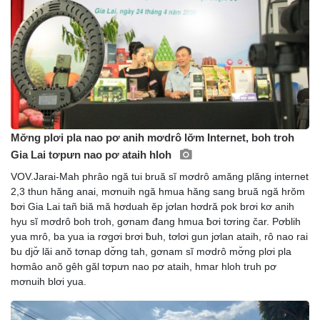
Mơ̆ng plơi pla nao pơ anih mơdrô lơ̆m Internet, boh troh
Gia Lai tơpưn nao pơ ataih hloh
VOV.Jarai-Mah phrâo ngă tui bruă sĭ mơdrô amăng plăng internet
2,3 thun hăng anai, mơnuih ngă hmua hăng sang bruă ngă hrŏm
ƀơi Gia Lai tañ biă mă hơduah ĕp jơlan hơdră pok brơi kơ anih
hyu sĭ mơdrô boh troh, gơnam đang hmua ƀơi tơring čar. Pơblih
yua mrô, ba yua ia rơgơi brơi ƀuh, tơlơi gun jơlan ataih, rô nao rai
ƀu djơ̆ lăi anŏ tơnap dơ̆ng tah, gơnam sĭ mơdrô mơ̆ng plơi pla
hơmâo anŏ gêh găl tơpưn nao pơ ataih, hmar hloh truh pơ
mơnuih blơi yua.