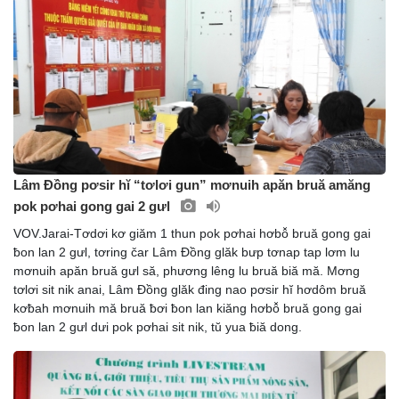
Lâm Đồng pơsir hĭ “tơlơi gun” mơnuih apăn bruă amăng
pok pơhai gong gai 2 gưl
VOV.Jarai-Tơdơi kơ giăm 1 thun pok pơhai hơbô̆ bruă gong gai
ƀon lan 2 gưl, tơring čar Lâm Đồng glăk bưp tơnap tap lơm lu
mơnuih apăn bruă gưl să, phương lêng lu bruă biă mă. Mơng
tơlơi sit nik anai, Lâm Đồng glăk đing nao pơsir hĭ hơdôm bruă
kơƀah mơnuih mă bruă ƀơi ƀon lan kiăng hơbô̆ bruă gong gai
ƀon lan 2 gưl dưi pok pơhai sit nik, tŭ yua ƀiă dong.