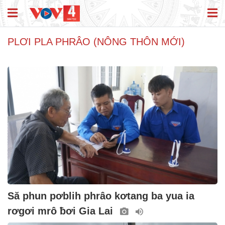
PLƠI PLA PHRÂO (NÔNG THÔN MỚI)
Să phun pơblih phrâo kơtang ba yua ia
rơgơi mrô ƀơi Gia Lai