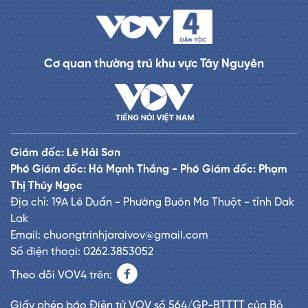
Cơ quan thường trú khu vực Tây Nguyên
Giám đốc: Lê Hải Sơn
Phó Giám đốc: Hà Mạnh Thắng - Phó Giám đốc: Phạm
Thị Thúy Ngọc
Địa chỉ: 19A Lê Duẩn - Phường Buôn Ma Thuột - tỉnh Dak
Lak
Email: chuongtrinhjaraivov@gmail.com
Số điện thoại: 0262.3853052
Theo dõi VOV4 trên:
Giấy phép báo Điện tử VOV số 564/GP-BTTTT của Bộ