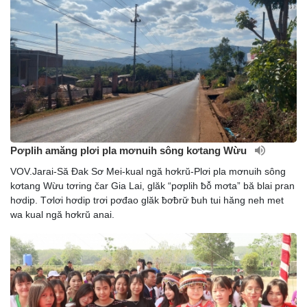
Pơplih amăng plơi pla mơnuih sông kơtang Wừu
VOV.Jarai-Să Đak Sơ Mei-kual ngă hơkrŭ-Plơi pla mơnuih sông
kơtang Wừu tơring čar Gia Lai, glăk “pơplih ƀô̆ mơta” bă blai pran
hơdip. Tơlơi hơdip trơi pơđao glăk ƀơƀrư̆ ƀuh tui hăng neh met
wa kual ngă hơkrŭ anai.