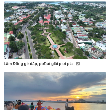
Lâm Đồng gir dăp, pơƀut glăi plơi pla