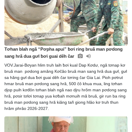
Tơhan blah ngă “Pơpha apui” ƀơi ring bruă man pơdong
sang hră dua gưl ƀơi guai dêh čar
VOV.Jarai-Bơyan hlim truh laih ƀơi kual Dap Kơdư, ngă tơnap kơ
bruă man pơdong amăng Kơčăo bruă man sang hră dua gưl, gưl
sa hăng gưl dua ƀơi guai dêh čar tơring čar Gia Lai. Pioh pơtrut
hmar bruă man pơdong sang hră, 500 čô khua mua, ling tơhan
djop puih kơđôn tơhan blah ngă nao djru hrŏm man pơdong sang
hră, pơsir tơlơi tơnap yua kơƀah mơnuih mă bruă, gir run ba ring
bruă man pơdong sang hră kiăng tañ giong hlâo kơ truh thun
hrăm phrâo 2026-2027.