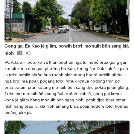
Gong gai Ea Kao jĕ giăm, bơwih brơi mơnuih ƀôn sang klă
hloh
VOV.Jarai-Tơdơi kơ sa thun pơphun ngă tui hơbô̆ bruă gong gai
kơnuk kơna dua gưl, phường Ea Kao, tơring čar Dak Lak čih pioh
lu tơlơi pơblih phrâo ƀuh rơđah hloh mơ̆ng hơdră pơblih phrâo
ngă brơi hră pơar, pơgang tơlơi rơnuk rơnua hơđong truh pơ
bruă pơtum pran kơtang mơnuih ƀôn sang djru pơkra jơlan glông.
Tơlơi mơ̆ mơnuih ƀôn sang ƀuh rơđah hloh lĕ, gong gai kơnuk
kơna jĕ giăm hăng mơnuih ƀôn sang hloh, pơsir djop bruă hmar
hloh hăng prăp lui klă hloh amăng bruă pơsir hơdôm tơlơi hơmâo
amăng plơi pla.