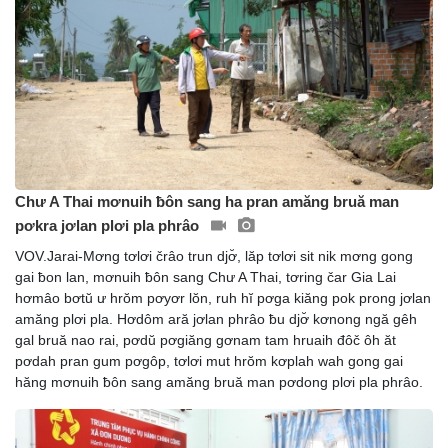
Chư A Thai mơnuih ƀôn sang ha pran amăng bruă man
pơkra jơlan plơi pla phrâo
VOV.Jarai-Mơng tơlơi črâo trun djơ̆, lăp tơlơi sit nik mơng gong
gai ƀon lan, mơnuih ƀôn sang Chư A Thai, tơring čar Gia Lai
hơmâo bơtŭ ư hrŏm pơyơr lŏn, ruh hĭ pơga kiăng pok prong jơlan
amăng plơi pla. Hơdôm ară jơlan phrâo ƀu djơ̆ kơnong ngă gêh
gal bruă nao rai, pơdŭ pơgiăng gơnam tam hruaih đôč ôh ăt
pơdah pran gum pơgôp, tơlơi mut hrŏm kơplah wah gong gai
hăng mơnuih ƀôn sang amăng bruă man pơdong plơi pla phrâo.