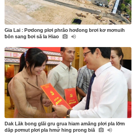
Gia Lai : Pơdong plơi phrâo hơđong brơi kơ mơnuih
ƀôn sang ƀơi să Ia Hiao
Dak Lăk bong glăi gru grua hiam amăng plơi pla lơ̆m
dăp pơmut plơi pla hmư̆ hing prong biă