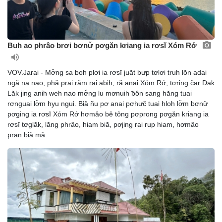
Buh ao phrâo brơi bơnư̆ pơgăn kriang ia rơsĭ Xóm Rớ
VOV.Jarai - Mơ̆ng sa boh plơi ia rơsĭ juăt bưp tơlơi truh lŏn adai
ngă na nao, phă prai răm rai abih, ră anai Xóm Rớ, tơring čar Dak
Lăk jing anih weh nao mơ̆ng lu mơnuih ƀôn sang hăng tuai
rơnguai lơ̆m hyu ngui. Biă ñu pơ anai pơhưč tuai hloh lơ̆m bơnư̆
pơging ia rơsĭ Xóm Rớ hơmâo bê tông pơprong pơgăn kriang ia
rơsĭ tơglăk, lăng phrâo, hiam biă, pơjing rai rup hiam, hơmâo
pran biă mă.