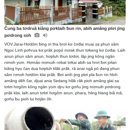
Čung ba tơdruă kiăng pơklaih ƀun rin, abih amăng plơi jing
pơdrong soh
VOV.Jarai-Hơdôm ƀing ơi tha brơi kơ čơđai muai sa phun sâm
Ngọc Linh pơhrua kơ prăk pơpŭ mơak thun tơkeng kơ čơđai. Laih
anun phun sâm anun, hơpluh thun tơdơi, lăp jing kông ngăn
rơnoh yom. Hơmâo mơnuih rơbat tơkai abih sa hrơi ƀơi jơlan
kiăng hyu čan dua hơpluh klăk prăk, ră anai ngă pô đang phun
sâm rơnoh hơdôm klai prăk. Ƀơi anih jing plơi pla ƀun rin hloh
amăng dêh čar, djuai ania Sedang hlăk răk pioh amăng glai sa
tơlơi hơgŏm kông ngăn yom djru kơ gơñu jing mơnuih pơdrong
prăk klai; laih anun tơlơi hơgŏm anun, phara, hling hlang biă mă,
gơñu ƀu pioh lui hơjăn ôh.