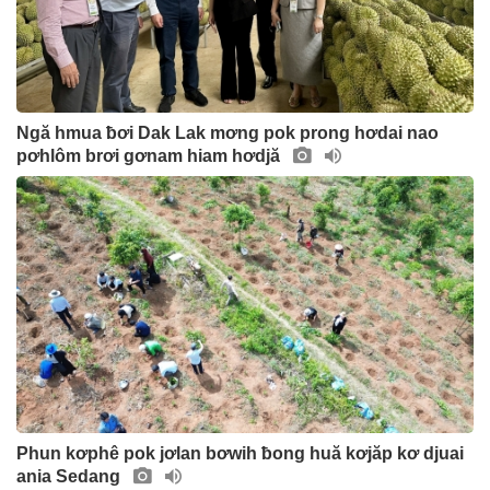
Ngă hmua ƀơi Dak Lak mơng pok prong hơdai nao
pơhlôm brơi gơnam hiam hơdjă
Phun kơphê pok jơlan bơwih ƀong huă kơjăp kơ djuai
ania Sedang