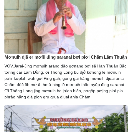
Mơnuih djă er mơñi đing saranai ƀơi plơi Chăm Lâm Thuận
VOV.Jarai-Jing mơnuih arăng đăo gơnang ƀơi să Hàn Thuận Bắc,
tơring čar Lâm Đồng, ơi Thông Long ƀu djơ̆ kơnong lĕ mơnuih
pơlir kơplah wah gưl Ping gah, gong gai hăng mơnuih djuai ania
Chăm đôč ôh mơ̆ ăt hmư̆ hing lĕ mơnuih thâo ayŭp đing saranai.
Ơi Thông Long jing mơnuih ba jơlan hlâo, pơgôp pơjing plơi pla
phrâo hăng djă pioh gru grua djuai ania Chăm.