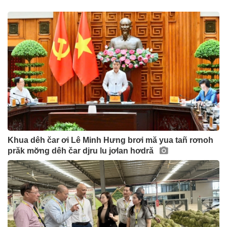
Khua dêh čar ơi Lê Minh Hưng brơi mă yua tañ rơnoh
prăk mơ̆ng dêh čar djru lu jơlan hơdră