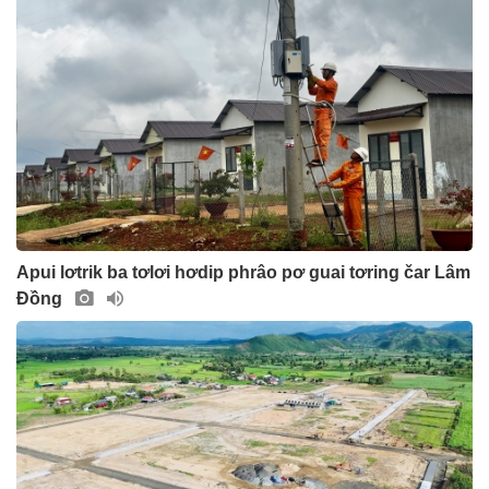
Apui lơtrik ba tơlơi hơdip phrâo pơ guai tơring čar Lâm
Đồng