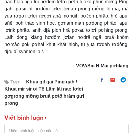
nao hlâo ngă tui hơdôm tơlơi pơtruh akŏ phun mơ̆ng Ping
gah, pơsir hĭ hơdôm tơlơi tơnap prong mơ̆ng lŏn ia, mă
yua rơgơi tơlơi rơgơi ană mơnuih pơčeh phrâo, hrĕ apui
añĕ, boh thâo sinh học, gơnam man pơdong phrâo, apui
lơtrik phrâo, anih djă pioh hră pơ-ar, tơlơi pơhing prong.
Laih dong kiăng hơdôm jơlan hơdră ngă bruă khŏm
hơmâo pok pơhai khut khăt hloh, tŭ yua rơđah rơđông,
djru đĭ kyar lŏn ia./.
VOV/Siu H'Mai pơblang
Khua git gai Ping gah
Tags:
Khua mir sir ơi Tô Lâm lăi nao tơlơi
gơgrong mơ̆ng bruă pơtô hrăm gưl
prong
Viết bình luận