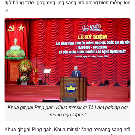
djơ̆ hăng tơlơi gơgrong jing sang hră prong hloh mơ̆ng lŏn
ia.
Khua git gai Ping gah, Khua mir sir ơi Tô Lâm pơhiăp ƀơi
mông ngă lơphet
Khua git gai Ping gah, Khua mir sir čang rơmang sang hră