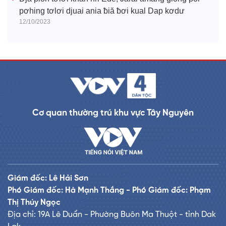
pơhing tơlơi djuai ania ƀiă ƀơi kual Dap kơdư
12/10/2023
Cơ quan thường trú khu vực Tây Nguyên
Giám đốc: Lê Hải Sơn
Phó Giám đốc: Hà Mạnh Thắng - Phó Giám đốc: Phạm
Thị Thúy Ngọc
Địa chỉ: 19A Lê Duẩn - Phường Buôn Ma Thuột - tỉnh Dak