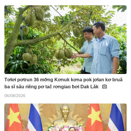
Tơlơi pơtrun 36 mơ̆ng Kơnuk kơna pok jơlan kơ bruă
ba sĭ sâu riêng pơ tač rơngiao ƀơi Dak Lăk
06/08/2026