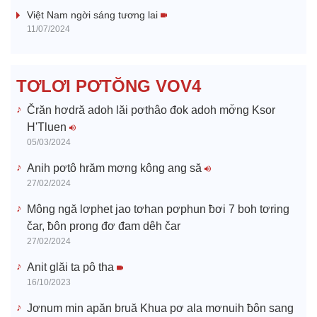
V
Việt Nam ngời sáng tương lai
11/07/2024
i
d
TƠLƠI PƠTŎNG VOV4
e
Črăn hơdră adoh lăi pơthâo đok adoh mơ̆ng Ksor
H'Tluen
o
05/03/2024
Anih pơtô hrăm mơng kông ang să
27/02/2024
Mông ngă lơphet jao tơhan pơphun ƀơi 7 boh tơring
čar, ƀôn prong đơ đam dêh čar
27/02/2024
Anit glăi ta pô tha
16/10/2023
Jơnum min apăn bruă Khua pơ ala mơnuih ƀôn sang