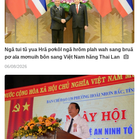
Ngă tui tŭ yua Hră pơkôl ngă hrŏm plah wah sang bruă
pơ ala mơnuih ƀôn sang Việt Nam hăng Thai Lan
06/08/2026