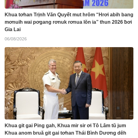
Khua tơhan Trịnh Văn Quyết mut hrŏm “Hrơi abih bang
mơnuih wai pơgang rơnuk rơnua lŏn ia” thun 2026 ƀơi
Gia Lai
06/08/2026
Khua git gai Ping gah, Khua mir sir ơi Tô Lâm tŭ jum
Khua anom bruă git gai tơhan Thái Bình Dương dêh