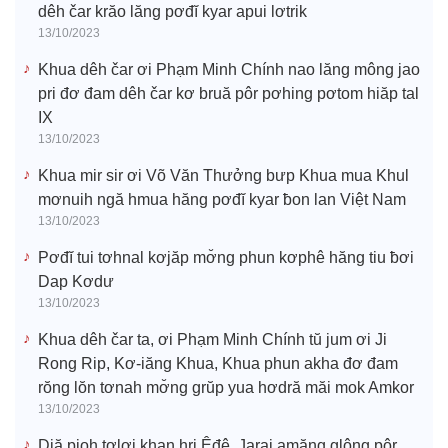
dêh čar krăo lăng pơđĭ kyar apui lơtrik
13/10/2023
Khua dêh čar ơi Phạm Minh Chính nao lăng mông jao
pri đơ đam dêh čar kơ bruă pôr pơhing pơtom hiăp tal
IX
13/10/2023
Khua mir sir ơi Võ Văn Thưởng bưp Khua mua Khul
mơnuih ngă hmua hăng pơđĭ kyar ƀon lan Việt Nam
13/10/2023
Pơđĭ tui tơhnal kơjăp mơ̆ng phun kơphê hăng tiu ƀơi
Dap Kơdư
13/10/2023
Khua dêh čar ta, ơi Phạm Minh Chính tŭ jum ơi Ji
Rong Rip, Kơ-iăng Khua, Khua phun akha đơ đam
rŏng lŏn tơnah mơ̆ng grŭp yua hơdră măi mok Amkor
13/10/2023
Djă pioh tơlơi khan hri Êđê, Jarai amăng glông pôr