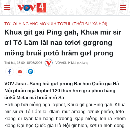
TƠLƠI HING ANG MƠNUIH TƠPUL (THỜI SỰ XÃ HỘI)
Khua git gai Ping gah, Khua mir sir
ơi Tô Lâm lăi nao tơlơi gơgrong
mơ̆ng bruă pơtô hrăm gưl prong
Thứ hai, 15:00, 18/05/2026
VOV/Siu H'Mai pơblang
VOV.Jarai - Sang hră gưl prong Đại học Quốc gia Hà
Nội phrâo ngă lơphet 120 thun hrơi gru phun hăng
čơkă Miđai mă bruă mrô Sa.
Pơhiăp ƀơi mông ngă lơphet, Khua git gai Ping gah, Khua
mir sir ơi Tô Lâm lăi dlăm, mut amăng rơnuk phrâo, tơlơi
kiăng đĭ kyar tañ hăng hơđong kjăp mơ̆ng lŏn ia khŏm
kiăng Đại học Quốc gia Hà Nội gir hloh, kơtưn hloh dong,