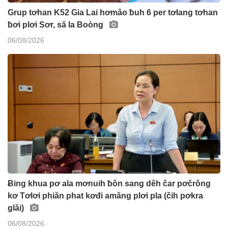
Grup tơhan K52 Gia Lai hơmâo ƀuh 6 per tơlang tơhan
ƀơi plơi Sơr, să Ia Boòng
06/08/2026
Ƀing khua pơ ala mơnuih ƀôn sang dêh čar pơčrông
kơ Tơlơi phiăn phat kơđi amăng plơi pla (čih pơkra
glăi)
06/08/2026