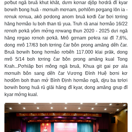
pơƀut ngă bruă khut khăt, dưm kơnar djŏp hơdră đĭ kyar
bơwih ƀong huă - mơnuih mơnam, pơhlôm pơgang lŏn ia -
rơnuk rơnua, akŏ pơdong anom bruă kơđi čar ƀơi tơring
hăng hơmâo lu boh than tŭ yua. Truh ră anai hơmâo 16/22
rơnoh pơkă yôm mơ̆ng rơwang thun 2020 - 2025 dưi ngă
hăng rơgao rơnoh pơkă. Mrô gơnam pơkra rai đĭ 7,6%,
dong mrô 17/63 boh tơring čar ƀôn prong amăng dêh čar.
Bruă bơwih ƀong hơmâo rơbêh 117.000 klai prăk, dong
mrô 5/14 boh tơring čar ƀôn prong amăng kual Tong
Krah...Pơhiăp ƀơi mông ngă bruă, Khua git gai pơ ala
mơnuih ƀôn sang dêh čar Vương Đình Huệ bơni kơ
hơdôm boh than mơ̆ Bình Định hơmâo ngă, djru ba tơlơi
bơwih ƀong huă rŭ glăi hăng đĭ kyar, dong amăng grup đĭ
kyar mơ̆ng kual.