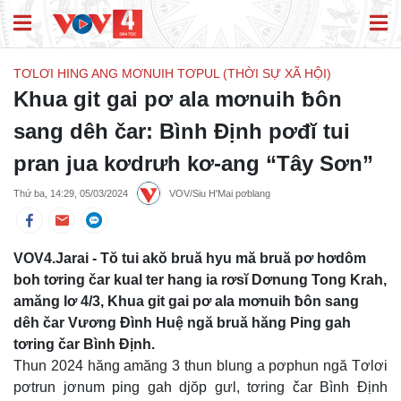
TƠLƠI HING ANG MƠNUIH TƠPUL (THỜI SỰ XÃ HỘI)
Khua git gai pơ ala mơnuih ƀôn
sang dêh čar: Bình Định pơđĭ tui
pran jua kơdrưh kơ-ang “Tây Sơn”
Thứ ba, 14:29, 05/03/2024
VOV/Siu H'Mai pơblang
VOV4.Jarai - Tŏ tui akŏ bruă hyu mă bruă pơ hơdôm
boh tơring čar kual ter hang ia rơsĭ Dơnung Tong Krah,
amăng lơ 4/3, Khua git gai pơ ala mơnuih ƀôn sang
dêh čar Vương Đình Huệ ngă bruă hăng Ping gah
tơring čar Bình Định.
Thun 2024 hăng amăng 3 thun blung a pơphun ngă Tơlơi
pơtrun jơnum ping gah djŏp gưl, tơring čar Bình Định