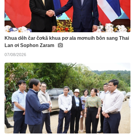
Khua dêh čar čơkă khua pơ ala mơnuih ƀôn sang Thai
Lan ơi Sophon Zaram
07/08/2026