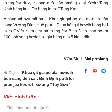
tơring čar đĭ kyar dong mrô hlâo amăng kual Kơdư Tong
Krah hăng kual Ter hang ia rơsĭ Tong Krah.
Amăng tal hyu mă bruă, Khua git gai pơ ala mơnuih ƀôn
sang Vương Đình Huệ pơtrut Phun kông ti bơwih ƀong ƀơi
ia rơsĭ Việt Nam djru ba tơring čar Bình Định man pơkra
100 boh sang hơdor tơngia hăng nua 5 klai prăk.
VOV/Siu H'Mai pơblang
Khua git gai pơ ala mơnuih
Tags:
ƀôn sang dêh čar: Bình Định pơđĭ tui
pran jua kơdrưh kơ-ang “Tây Sơn”
Viết bình luận