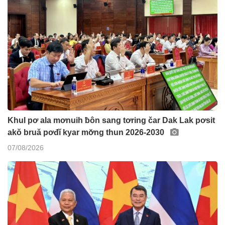
Khul pơ ala mơnuih ƀôn sang tơring čar Dak Lak pơsit
akŏ bruă pơđĭ kyar mơ̆ng thun 2026-2030
07/08/2026