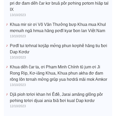
pri đơ đam dêh čar kơ bruă pôr pơhing pơtom hiăp tal
IX
13/10/2023
Khua mir sir ơi Võ Văn Thưởng bưp Khua mua Khul
mơnuih ngă hmua hăng pơđĭ kyar ƀon lan Việt Nam
13/10/2023
Pơđĭ tui tơhnal kơjăp mơ̆ng phun kơphê hăng tiu ƀơi
Dap Kơdư
13/10/2023
Khua dêh čar ta, ơi Phạm Minh Chính tŭ jum ơi Ji
Rong Rip, Kơ-iăng Khua, Khua phun akha đơ đam
rŏng lŏn tơnah mơ̆ng grŭp yua hơdră măi mok Amkor
13/10/2023
Djă pioh tơlơi khan hri Êđê, Jarai amăng glông pôr
pơhing tơlơi djuai ania ƀiă ƀơi kual Dap kơdư
12/10/2023