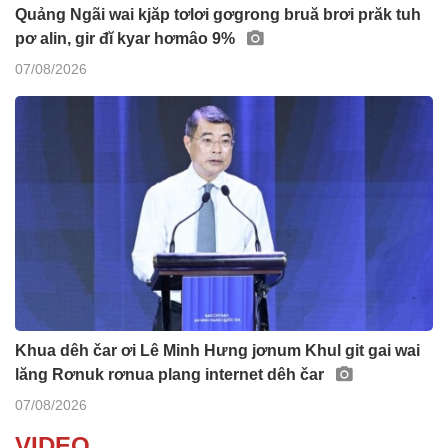
Quảng Ngãi wai kjăp tơlơi gơgrong bruă brơi prăk tuh
pơ alin, gir đĭ kyar hơmâo 9%
07/08/2026
Khua dêh čar ơi Lê Minh Hưng jơnum Khul git gai wai
lăng Rơnuk rơnua plang internet dêh čar
07/08/2026
VIDEO