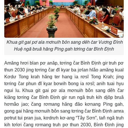
Khua git gai pơ ala mơnuih ƀôn sang dêh čar Vương Đình
Huệ ngă bruă hăng Ping gah tơring čar Bình Định
Amăng hrơi blan pơ anăp, tơring čar Bình Định gir truh pơ
thun 2030 jing tơring čar đĭ kyar ba jơlan hlâo amăng kual
Kơdư Tong krah hăng ter hang ia rơsĭ Tong Krah; jing
tơring čar phun đĭ kyar bơwih ƀong ia rơsĭ; anih tuai hyu
ngui lu. Khua git gai pơ ala mơnuih ƀôn sang dêh čar
kiăng tơring čar Bình Định gir run ngă truh kih djŏp bruă
hơmâo jao; čang rơmang hăng đăo kơnang Ping gah,
gong gai hăng mơnuih ƀôn sang tơring čar Bình Định amra
pơtrut tui pran jua, kơdrưh kơ-ang “Tây Sơn”, tañ ngă truh
kih tơlơi čang rơmang truh pơ thun 2030, Bình Định jing