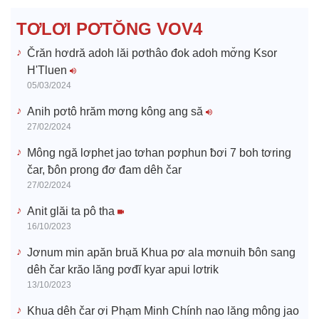
d
TƠLƠI PƠTŎNG VOV4
e
Črăn hơdră adoh lăi pơthâo đok adoh mơ̆ng Ksor
H'Tluen
o
05/03/2024
Anih pơtô hrăm mơng kông ang să
27/02/2024
Mông ngă lơphet jao tơhan pơphun ƀơi 7 boh tơring
čar, ƀôn prong đơ đam dêh čar
27/02/2024
Anit glăi ta pô tha
16/10/2023
Jơnum min apăn bruă Khua pơ ala mơnuih ƀôn sang
dêh čar krăo lăng pơđĭ kyar apui lơtrik
13/10/2023
Khua dêh čar ơi Phạm Minh Chính nao lăng mông jao