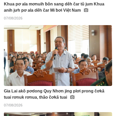
Khua pơ ala mơnuih ƀôn sang dêh čar tŭ jum Khua
anih jưh pơ ala dêh čar Mi ƀơi Việt Nam
07/08/2026
Gia Lai akŏ pơdong Quy Nhơn jing plơi prong čơkă
tuai rơnuk rơnua, thâo čơkă tuai
07/08/2026