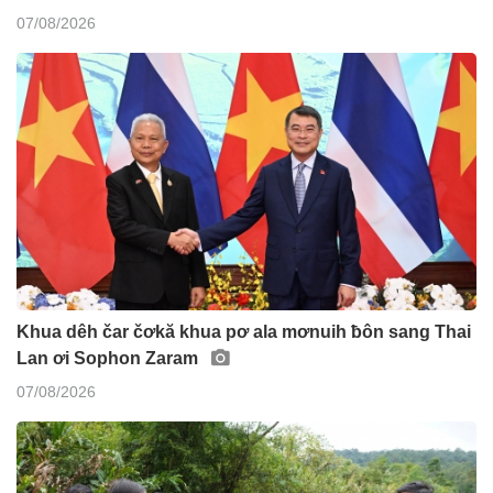
07/08/2026
Khua dêh čar čơkă khua pơ ala mơnuih ƀôn sang Thai
Lan ơi Sophon Zaram
07/08/2026