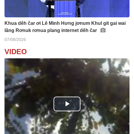
Khua dêh čar ơi Lê Minh Hưng jơnum Khul git gai wai
lăng Rơnuk rơnua plang internet dêh čar
07/08/2026
VIDEO
P
l
Klêi mtă mtăn kơ jih jang