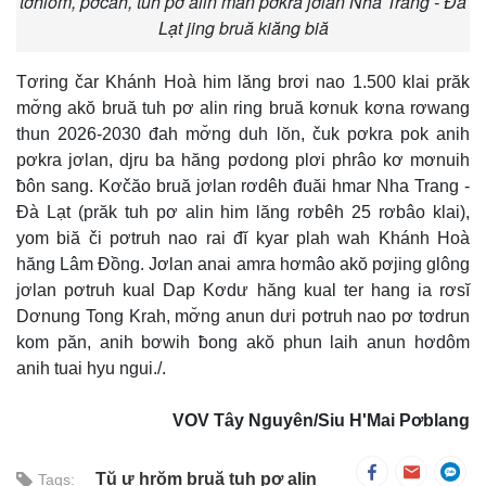
tơhlŏm, pơčah, tuh pơ alin man pơkra jơlan Nha Trang - Đà
Lạt jing bruă kiăng biă
Tơring čar Khánh Hoà him lăng brơi nao 1.500 klai prăk
mơ̆ng akŏ bruă tuh pơ alin ring bruă kơnuk kơna rơwang
thun 2026-2030 đah mơ̆ng duh lŏn, čuk pơkra pok anih
pơkra jơlan, djru ba hăng pơdong plơi phrâo kơ mơnuih
ƀôn sang. Kơčăo bruă jơlan rơdêh đuăi hmar Nha Trang -
Đà Lạt (prăk tuh pơ alin him lăng rơbêh 25 rơbâo klai),
yom biă či pơtruh nao rai đĭ kyar plah wah Khánh Hoà
hăng Lâm Đồng. Jơlan anai amra hơmâo akŏ pơjing glông
jơlan pơtruh kual Dap Kơdư hăng kual ter hang ia rơsĭ
Dơnung Tong Krah, mơ̆ng anun dưi pơtruh nao pơ tơdrun
kom păn, anih bơwih ƀong akŏ phun laih anun hơdôm
anih tuai hyu ngui./.
VOV Tây Nguyên/Siu H'Mai Pơblang
Tŭ ư hrŏm bruă tuh pơ alin
Tags: