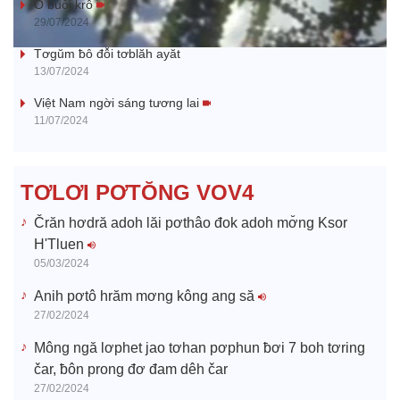
a
Ŏ buôi krô
29/07/2024
y
Tơgŭm ƀô đô̆i tơblăh ayăt
13/07/2024
V
Việt Nam ngời sáng tương lai
11/07/2024
i
d
TƠLƠI PƠTŎNG VOV4
e
Črăn hơdră adoh lăi pơthâo đok adoh mơ̆ng Ksor
H'Tluen
o
05/03/2024
Anih pơtô hrăm mơng kông ang să
27/02/2024
Mông ngă lơphet jao tơhan pơphun ƀơi 7 boh tơring
čar, ƀôn prong đơ đam dêh čar
27/02/2024