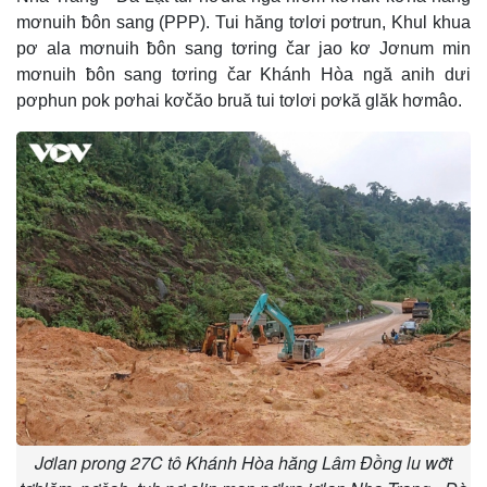
mơnuih ƀôn sang (PPP). Tui hăng tơlơi pơtrun, Khul khua
pơ ala mơnuih ƀôn sang tơring čar jao kơ Jơnum min
mơnuih ƀôn sang tơring čar Khánh Hòa ngă anih dưi
pơphun pok pơhai kơčăo bruă tui tơlơi pơkă glăk hơmâo.
Jơlan prong 27C tô Khánh Hòa hăng Lâm Đồng lu wơ̆t