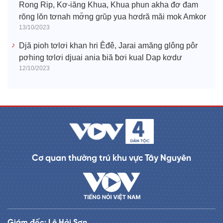
Rong Rip, Kơ-iăng Khua, Khua phun akha đơ đam
rŏng lŏn tơnah mơ̆ng grŭp yua hơdră măi mok Amkor
13/10/2023
Djă pioh tơlơi khan hri Êđê, Jarai amăng glông pôr
pơhing tơlơi djuai ania ƀiă ƀơi kual Dap kơdư
12/10/2023
Cơ quan thường trú khu vực Tây Nguyên
Giám đốc: Lê Hải Sơn