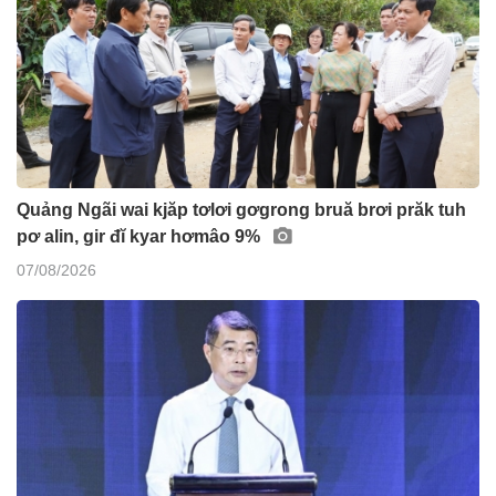
Quảng Ngãi wai kjăp tơlơi gơgrong bruă brơi prăk tuh
pơ alin, gir đĭ kyar hơmâo 9%
07/08/2026