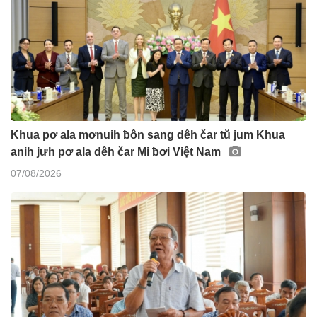
Khua pơ ala mơnuih ƀôn sang dêh čar tŭ jum Khua
anih jưh pơ ala dêh čar Mi ƀơi Việt Nam
07/08/2026