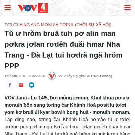
TƠLƠI HING ANG MƠNUIH TƠPUL (THỜI SỰ XÃ HỘI)
Tŭ ư hrŏm bruă tuh pơ alin man
pơkra jơlan rơdêh đuăi hmar Nha
Trang - Đà Lạt tui hơdră ngă hrŏm
PPP
Thứ sáu, 15:01, 15/05/2026
VOV Tây Nguyên/Siu H'Mai Pơblang
VOV.Jarai - Lơ 14/5, ƀơi mông jơnum, Khul khua pơ ala
mơnuih ƀôn sang tơring čar Khánh Hoà pơsit lu tơlơi
yom kơ bruă đĭ kyar bơwih ƀong huă - mơnuih mơnam.
Lăp đing nao, tơring čar Khánh Hoà hơmâo tŭ ư tơlơi
pơtrun pok pơhai ngă Kơčăo bruă jơlan rơdêh đuăi hmar
Nha Trang - Đà Lạt tui hơdră ngă hrŏm kơnuk kơna hăng