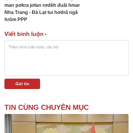
man pơkra jơlan rơdêh đuăi hmar
Nha Trang - Đà Lạt tui hơdră ngă
hrŏm PPP
Viết bình luận
TIN CÙNG CHUYÊN MỤC