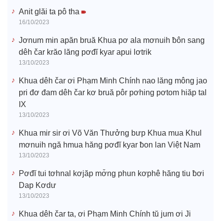
Anit glăi ta pô tha
16/10/2023
Jơnum min apăn bruă Khua pơ ala mơnuih ƀôn sang
dêh čar krăo lăng pơđĭ kyar apui lơtrik
13/10/2023
Khua dêh čar ơi Phạm Minh Chính nao lăng mông jao
pri đơ đam dêh čar kơ bruă pôr pơhing pơtom hiăp tal
IX
13/10/2023
Khua mir sir ơi Võ Văn Thưởng bưp Khua mua Khul
mơnuih ngă hmua hăng pơđĭ kyar ƀon lan Việt Nam
13/10/2023
Pơđĭ tui tơhnal kơjăp mơ̆ng phun kơphê hăng tiu ƀơi
Dap Kơdư
13/10/2023
Khua dêh čar ta, ơi Phạm Minh Chính tŭ jum ơi Ji