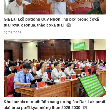
Gia Lai akŏ pơdong Quy Nhơn jing plơi prong čơkă
tuai rơnuk rơnua, thâo čơkă tuai
07/08/2026
Khul pơ ala mơnuih ƀôn sang tơring čar Dak Lak pơsit
akŏ bruă pơđĭ kyar mơ̆ng thun 2026-2030