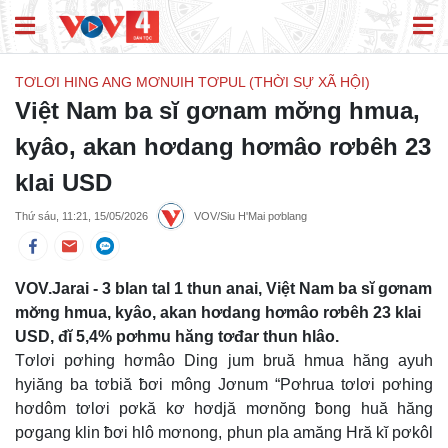
TƠLƠI HING ANG MƠNUIH TƠPUL (THỜI SỰ XÃ HỘI)
Việt Nam ba sĭ gơnam mơ̆ng hmua,
kyâo, akan hơdang hơmâo rơbêh 23
klai USD
Thứ sáu, 11:21, 15/05/2026
VOV/Siu H'Mai pơblang
VOV.Jarai - 3 blan tal 1 thun anai, Việt Nam ba sĭ gơnam
mơ̆ng hmua, kyâo, akan hơdang hơmâo rơbêh 23 klai
USD, đĭ 5,4% pơhmu hăng tơđar thun hlâo.
Tơlơi pơhing hơmâo Ding jum bruă hmua hăng ayuh
hyiăng ba tơbiă ƀơi mông Jơnum “Pơhrua tơlơi pơhing
hơdôm tơlơi pơkă kơ hơdjă mơnŏng ƀong huă hăng
pơgang klin ƀơi hlô mơnong, phun pla amăng Hră kĭ pơkôl