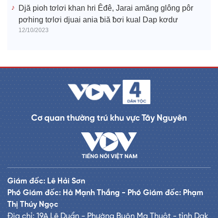
Djă pioh tơlơi khan hri Êđê, Jarai amăng glông pôr
pơhing tơlơi djuai ania ƀiă ƀơi kual Dap kơdư
12/10/2023
Cơ quan thường trú khu vực Tây Nguyên
Giám đốc: Lê Hải Sơn
Phó Giám đốc: Hà Mạnh Thắng - Phó Giám đốc: Phạm
Thị Thúy Ngọc
Địa chỉ: 19A Lê Duẩn - Phường Buôn Ma Thuột - tỉnh Dak