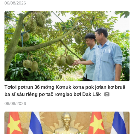
06/08/2026
Tơlơi pơtrun 36 mơ̆ng Kơnuk kơna pok jơlan kơ bruă
ba sĭ sâu riêng pơ tač rơngiao ƀơi Dak Lăk
06/08/2026