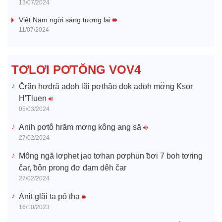
13/07/2024
V
Việt Nam ngời sáng tương lai
11/07/2024
i
d
TƠLƠI PƠTŎNG VOV4
e
Črăn hơdră adoh lăi pơthâo đok adoh mơ̆ng Ksor
H'Tluen
o
05/03/2024
Anih pơtô hrăm mơng kông ang să
27/02/2024
Mông ngă lơphet jao tơhan pơphun ƀơi 7 boh tơring
čar, ƀôn prong đơ đam dêh čar
27/02/2024
Anit glăi ta pô tha
16/10/2023