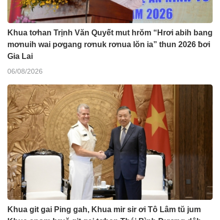
Khua tơhan Trịnh Văn Quyết mut hrŏm “Hrơi abih bang
mơnuih wai pơgang rơnuk rơnua lŏn ia” thun 2026 ƀơi
Gia Lai
06/08/2026
Khua git gai Ping gah, Khua mir sir ơi Tô Lâm tŭ jum