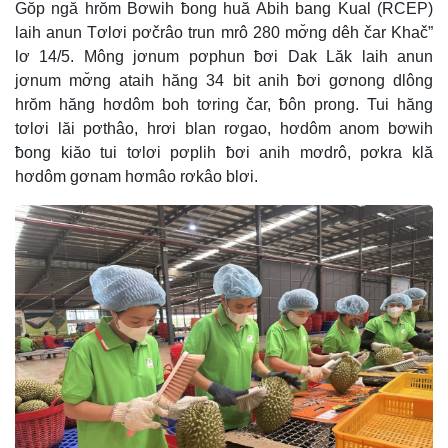
Gŏp ngă hrŏm Bơwih ƀong huă Abih bang Kual (RCEP)
laih anun Tơlơi pơčrâo trun mrô 280 mơ̆ng dêh čar Khač”
lơ 14/5. Mông jơnum pơphun ƀơi Dak Lăk laih anun
jơnum mơ̆ng ataih hăng 34 bit anih ƀơi gơnong dlông
hrŏm hăng hơdôm boh tơring čar, ƀôn prong. Tui hăng
tơlơi lăi pơthâo, hrơi blan rơgao, hơdôm anom bơwih
ƀong kiăo tui tơlơi pơplih ƀơi anih mơdrô, pơkra klă
hơdôm gơnam hơmâo rơkâo blơi.