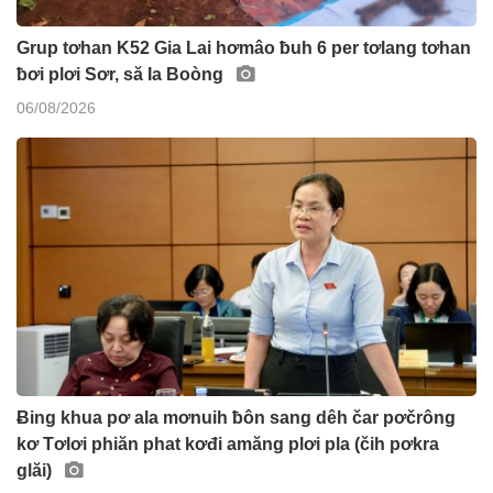
Grup tơhan K52 Gia Lai hơmâo ƀuh 6 per tơlang tơhan
ƀơi plơi Sơr, să Ia Boòng
06/08/2026
Ƀing khua pơ ala mơnuih ƀôn sang dêh čar pơčrông
kơ Tơlơi phiăn phat kơđi amăng plơi pla (čih pơkra
glăi)