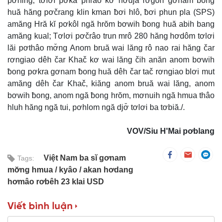
pơhing, tơlơi pơkă phrâo kơ hơdjă rơgoh gơnam ƀong
huă hăng pơčrang klin kman ƀơi hlô, ƀơi phun pla (SPS)
amăng Hră kĭ pơkôl ngă hrŏm bơwih ƀong huă abih bang
amăng kual; Tơlơi pơčrâo trun mrô 280 hăng hơdôm tơlơi
lăi pơthâo mơ̆ng Anom bruă wai lăng rô nao rai hăng čar
rơngiao dêh čar Khač kơ wai lăng čih anăn anom bơwih
ƀong pơkra gơnam ƀong huă dêh čar tač rơngiao blơi mut
amăng dêh čar Khač, kiăng anom bruă wai lăng, anom
bơwih ƀong, anom ngă ƀong hrŏm, mơnuih ngă hmua thâo
hluh hăng ngă tui, pơhlom ngă djơ̆ tơlơi ba tơbiă./.
VOV/Siu H'Mai pơblang
Việt Nam ba sĭ gơnam
Tags:
mơ̆ng hmua
kyâo
akan hơdang
hơmâo rơbêh 23 klai USD
Viết bình luận