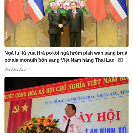
Ngă tui tŭ yua Hră pơkôl ngă hrŏm plah wah sang bruă
pơ ala mơnuih ƀôn sang Việt Nam hăng Thai Lan
06/08/2026