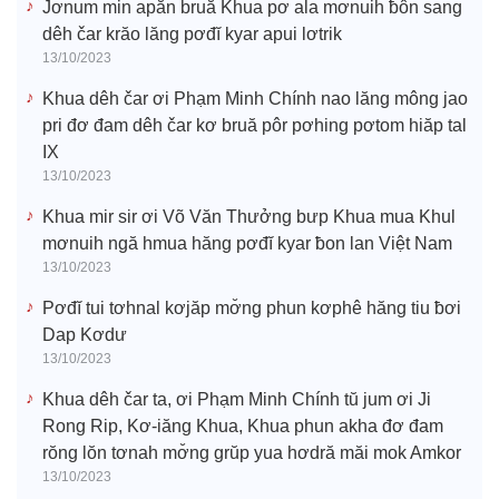
Jơnum min apăn bruă Khua pơ ala mơnuih ƀôn sang
dêh čar krăo lăng pơđĭ kyar apui lơtrik
13/10/2023
Khua dêh čar ơi Phạm Minh Chính nao lăng mông jao
pri đơ đam dêh čar kơ bruă pôr pơhing pơtom hiăp tal
IX
13/10/2023
Khua mir sir ơi Võ Văn Thưởng bưp Khua mua Khul
mơnuih ngă hmua hăng pơđĭ kyar ƀon lan Việt Nam
13/10/2023
Pơđĭ tui tơhnal kơjăp mơ̆ng phun kơphê hăng tiu ƀơi
Dap Kơdư
13/10/2023
Khua dêh čar ta, ơi Phạm Minh Chính tŭ jum ơi Ji
Rong Rip, Kơ-iăng Khua, Khua phun akha đơ đam
rŏng lŏn tơnah mơ̆ng grŭp yua hơdră măi mok Amkor
13/10/2023