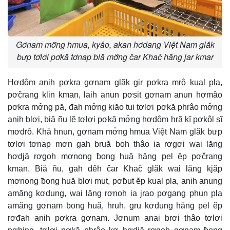
Gơnam mơ̆ng hmua, kyâo, akan hơdang Việt Nam glăk
bưp tơlơi pơkă tơnap biă mơ̆ng čar Khač hăng jar kmar
Hơdôm anih pơkra gơnam glăk gir pơkra mrô kual pla,
pơčrang klin kman, laih anun pơsit gơnam anun hơmâo
pơkra mơ̆ng pă, đah mơ̆ng kiăo tui tơlơi pơkă phrâo mơ̆ng
anih blơi, biă ñu lĕ tơlơi pơkă mơ̆ng hơdôm hră kĭ pơkôl sĭ
mơdrô. Khă hnun, gơnam mơ̆ng hmua Việt Nam glăk bưp
tơlơi tơnap mơn gah bruă boh thâo ia rơgơi wai lăng
hơdjă rơgoh mơnong ƀong huă hăng pel ĕp pơčrang
kman. Biă ñu, gah dêh čar Khač glăk wai lăng kjăp
mơnong ƀong huă blơi mut, pơƀut ĕp kual pla, anih anung
amăng kơdung, wai lăng rơnoh ia jrao pơgang phun pla
amăng gơnam ƀong huă, hruh, gru kơdung hăng pel ĕp
rơđah anih pơkra gơnam. Jơnum anai brơi thâo tơlơi