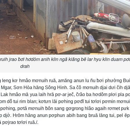
uih jrao ƀơi hơdôm anih klin ngă kiăng bĕ lar hyu klin duam p
drah
 leng kơ hmâo mơnuih ruă, amăng anun lu ñu ƀơi phường Bu
Mgar, Sơn Hòa hăng Sông Hinh. Sa čô mơnuih djai dưi čih djă
Lak hmâo mă yua laih hră pơ-ar ječ, črâo ba hơdôm plơi pla 
m dô̆ tui rim blan; kơtưn lăi pơhing pơđĭ tui tơlơi pơmin mơnu
ăi pơhing, pơtă mơnuih ƀôn sang gơgrong hlâo agaih rơmet pưk
 djơ̆. Hrŏm hăng anun pơphun abih bang bruă lăng tui, pel ĕp
pơjrao tơlơi ruă./.