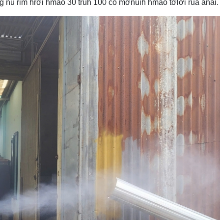
ñu rim hrơi hmâo 30 truh 100 čô mơnuih hmâo tơlơi ruă anai.