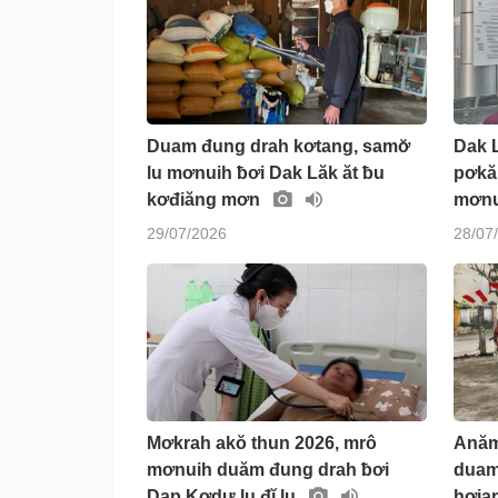
Duam đung drah kơtang, samơ̆
Dak L
lu mơnuih ƀơi Dak Lăk ăt ƀu
pơkă 
kơđiăng mơn
mơnu
29/07/2026
28/07
Mơkrah akŏ thun 2026, mrô
Anăm
mơnuih duăm đung drah ƀơi
duam
Dap Kơdư lu đĭ lu
hơjan