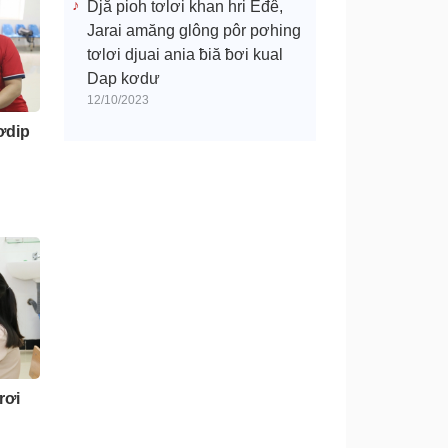
Djă pioh tơlơi khan hri Êđê,
Jarai amăng glông pôr pơhing
tơlơi djuai ania ƀiă ƀơi kual
Dap kơdư
12/10/2023
ơdip
rơi