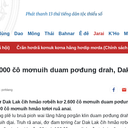
 Nùng
Dao
Mông
Thái
Bahnar
Ê đê
Jarai
K'Ho
M
 hội)
Črăn hơdră kơnuk kơna hăng hơdip mơda (Chính sách
.000 čô mơnuih duam pơđung drah, Da
k pơblang
 čar Dak Lak čih hmâo rơbêh kơ 2.600 čô mơnuih duam pơđu
0 čô mơnuih hmâo tơlơi ruă anai.
g plĕ lu bruă pioh wai lăng hăng pơgăn klin duam pơđung dra
h djai. Truh ră anai, đơ đam tơring čar Dak Lak čih hmâo rơ