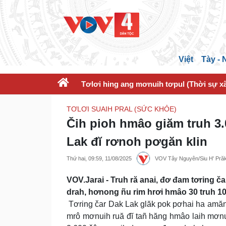
Việt
Tày -
Tơlơi hing ang mơnuih tơpul (Thời sự xã
TƠLƠI SUAIH PRAL (SỨC KHỎE)
Čih pioh hmâo giăm truh 3
Lak đĭ rơnoh pơgăn klin
Thứ hai, 09:59, 11/08/2025
VOV Tây Nguyên/Siu H' Pră
VOV.Jarai - Truh ră anai, đơ đam tơring
drah, hơnong ñu rim hrơi hmâo 30 truh 10
Tơring čar Dak Lak glăk pok pơhai ha amăn
mrô mơnuih ruă đĭ tañ hăng hmâo laih mơnui