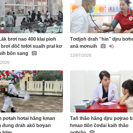
ăk brơi nao 400 klai pioh
Tơdjoh drah “hin” djru bơh
brơi đôč tơlơi suaih pral kơ
ană mơnuih
ih ƀôn sang
22/07/2026
/2026
 pơtah hơtai hăng kman
Tañ thâo hăng djru pơjrao b
 đung drah akŏ bơyan
hmao tlôn čơđai kaih thâo
 hlim
pơhiăp