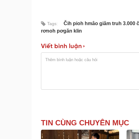
Čih pioh hmâo giăm truh 3.00
Tags:
rơnoh pơgăn klin
Viết bình luận
TIN CÙNG CHUYÊN MỤC