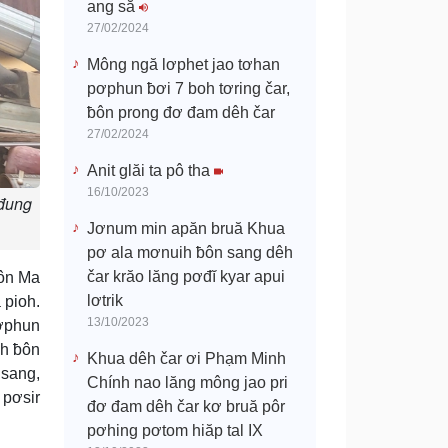
ang să
27/02/2024
Mông ngă lơphet jao tơhan
pơphun ƀơi 7 boh tơring čar,
ƀôn prong đơ đam dêh čar
27/02/2024
Anit glăi ta pô tha
16/10/2023
ơđung
Jơnum min apăn bruă Khua
pơ ala mơnuih ƀôn sang dêh
čar krăo lăng pơđĭ kyar apui
ôn Ma
lơtrik
 pioh.
13/10/2023
pơphun
ih ƀôn
Khua dêh čar ơi Phạm Minh
 sang,
Chính nao lăng mông jao pri
 pơsir
đơ đam dêh čar kơ bruă pôr
pơhing pơtom hiăp tal IX