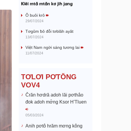
a
Klêi mtă mtăn kơ jih jang
y
Ŏ buôi krô
29/07/2024
V
Tơgŭm ƀô đô̆i tơblăh ayăt
13/07/2024
i
Việt Nam ngời sáng tương lai
d
11/07/2024
e
TƠLƠI PƠTŎNG
o
VOV4
Črăn hơdră adoh lăi pơthâo
đok adoh mơ̆ng Ksor H'Tluen
05/03/2024
Anih pơtô hrăm mơng kông