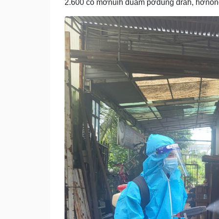
2.600 čô mơnuih duam pơđung drah, hơnong 