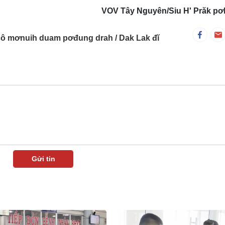
VOV Tây Nguyên/Siu H' Prăk pơ
0 čô mơnuih duam pơđung drah
Dak Lak đĭ