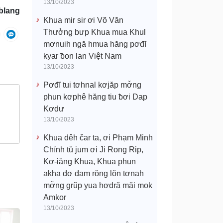
13/10/2023
blang
Khua mir sir ơi Võ Văn
Thưởng bưp Khua mua Khul
mơnuih ngă hmua hăng pơđĭ
kyar ƀon lan Việt Nam
13/10/2023
Pơđĭ tui tơhnal kơjăp mơ̆ng
phun kơphê hăng tiu ƀơi Dap
Kơdư
13/10/2023
Khua dêh čar ta, ơi Phạm Minh
Chính tŭ jum ơi Ji Rong Rip,
Kơ-iăng Khua, Khua phun
akha đơ đam rŏng lŏn tơnah
mơ̆ng grŭp yua hơdră măi mok
Amkor
13/10/2023