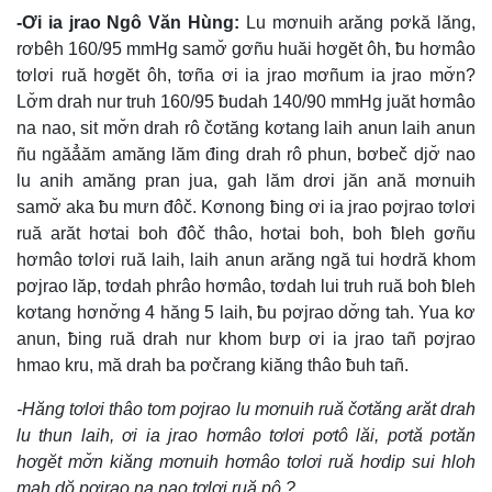
-Ơi ia jrao Ngô Văn Hùng:
Lu mơnuih arăng pơkă lăng,
rơbêh 160/95 mmHg samơ̆ gơñu huăi hơgĕt ôh, ƀu hơmâo
tơlơi ruă hơgĕt ôh, tơña ơi ia jrao mơñum ia jrao mơ̆n?
Lơ̆m drah nur truh 160/95 ƀudah 140/90 mmHg juăt hơmâo
na nao, sit mơ̆n drah rô čơtăng kơtang laih anun laih anun
ñu ngăẳăm amăng lăm đing drah rô phun, bơbeč djơ̆ nao
lu anih amăng pran jua, gah lăm drơi jăn ană mơnuih
samơ̆ aka ƀu mưn đôč. Kơnong ƀing ơi ia jrao pơjrao tơlơi
ruă arăt hơtai boh đôč thâo, hơtai boh, boh ƀleh gơñu
hơmâo tơlơi ruă laih, laih anun arăng ngă tui hơdră khom
pơjrao lăp, tơdah phrâo hơmâo, tơdah lui truh ruă boh ƀleh
kơtang hơnơ̆ng 4 hăng 5 laih, ƀu pơjrao dơ̆ng tah. Yua kơ
anun, ƀing ruă drah nur khom bưp ơi ia jrao tañ pơjrao
hmao kru, mă drah ba pơčrang kiăng thâo ƀuh tañ.
-Hăng tơlơi thâo tom pơjrao lu mơnuih ruă čơtăng arăt drah
lu thun laih, ơi ia jrao hơmâo tơlơi pơtô lăi, pơtă pơtăn
hơgĕt mơ̆n kiăng mơnuih hơmâo tơlơi ruă hơdip sui hloh
mah dŏ pơjrao na nao tơlơi ruă pô ?