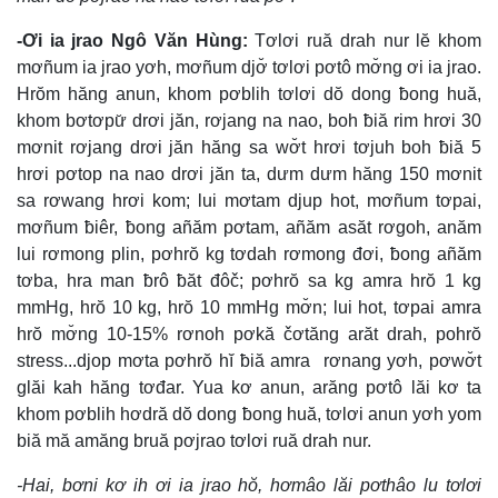
-Ơi ia jrao Ngô Văn Hùng:
Tơlơi ruă drah nur lĕ khom
mơñum ia jrao yơh, mơñum djơ̆ tơlơi pơtô mơ̆ng ơi ia jrao.
Hrŏm hăng anun, khom pơblih tơlơi dŏ dong ƀong huă,
khom bơtơpư̆ drơi jăn, rơjang na nao, boh ƀiă rim hrơi 30
mơnit rơjang drơi jăn hăng sa wơ̆t hrơi tơjuh boh ƀiă 5
hrơi pơtop na nao drơi jăn ta, dưm dưm hăng 150 mơnit
sa rơwang hrơi kom; lui mơtam djup hot, mơñum tơpai,
mơñum ƀiêr, ƀong añăm pơtam, añăm asăt rơgoh, anăm
lui rơmong plin, pơhrŏ kg tơdah rơmong đơi, ƀong añăm
tơba, hra man ƀrô ƀăt đôč; pơhrŏ sa kg amra hrŏ 1 kg
mmHg, hrŏ 10 kg, hrŏ 10 mmHg mơ̆n; lui hot, tơpai amra
hrŏ mơ̆ng 10-15% rơnoh pơkă čơtăng arăt drah, pohrŏ
stress...djop mơta pơhrŏ hĭ ƀiă amra rơnang yơh, pơwơ̆t
glăi kah hăng tơđar. Yua kơ anun, arăng pơtô lăi kơ ta
khom pơblih hơdră dŏ dong ƀong huă, tơlơi anun yơh yom
biă mă amăng bruă pơjrao tơlơi ruă drah nur.
-Hai, bơni kơ ih ơi ia jrao hŏ, hơmâo lăi pơthâo lu tơlơi