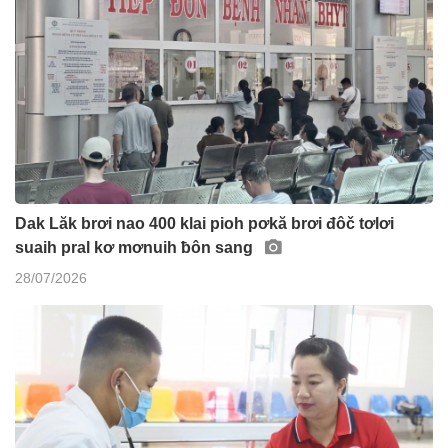
Dak Lăk brơi nao 400 klai pioh pơkă brơi đôč tơlơi
suaih pral kơ mơnuih ƀôn sang
28/07/2026