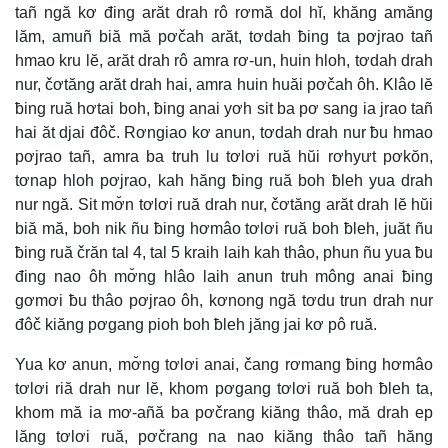
tañ ngă kơ đing arăt drah rô rơmă dol hĭ, khăng amăng
lăm, amuñ biă mă pơčah arăt, tơdah ƀing ta pơjrao tañ
hmao kru lĕ, arăt drah rô amra rơ-un, huin hloh, tơdah drah
nur, čơtăng arăt drah hai, amra huin huăi pơčah ôh. Klâo lĕ
ƀing ruă hơtai boh, ƀing anai yơh sit ba pơ sang ia jrao tañ
hai ăt djai đôč. Rơngiao kơ anun, tơdah drah nur ƀu hmao
pơjrao tañ, amra ba truh lu tơlơi ruă hŭi rơhyưt pơkŏn,
tơnap hloh pơjrao, kah hăng ƀing ruă boh ƀleh yua drah
nur ngă. Sit mơ̆n tơlơi ruă drah nur, čơtăng arăt drah lĕ hŭi
biă mă, boh nik ñu ƀing hơmâo tơlơi ruă boh ƀleh, juăt ñu
ƀing ruă črăn tal 4, tal 5 kraih laih kah thâo, phun ñu yua ƀu
đing nao ôh mơ̆ng hlâo laih anun truh mông anai ƀing
gơmơi ƀu thâo pơjrao ôh, kơnong ngă tơdu trun drah nur
đôč kiăng pơgang pioh boh ƀleh jăng jai kơ pô ruă.
Yua kơ anun, mơ̆ng tơlơi anai, čang rơmang ƀing hơmâo
tơlơi riă drah nur lĕ, khom pơgang tơlơi ruă boh ƀleh ta,
khom mă ia mơ-añă ba pơčrang kiăng thâo, mă drah ep
lăng tơlơi ruă, pơčrang na nao kiăng thâo tañ hăng