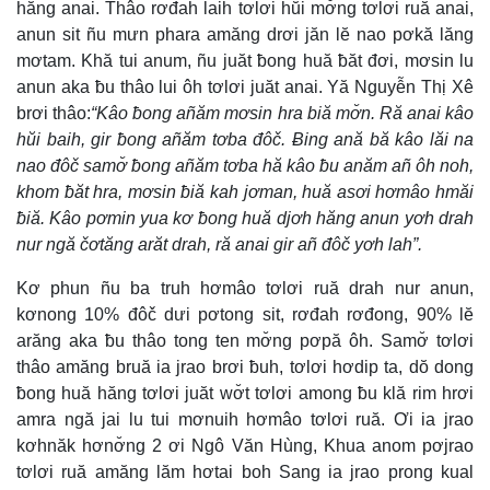
hăng anai. Thâo rơđah laih tơlơi hŭi mơ̆ng tơlơi ruă anai,
anun sit ñu mưn phara amăng drơi jăn lĕ nao pơkă lăng
mơtam. Khă tui anum, ñu juăt ƀong huă ƀăt đơi, mơsin lu
anun aka ƀu thâo lui ôh tơlơi juăt anai. Yă Nguyễn Thị Xê
brơi thâo:
“Kâo ƀong añăm mơsin hra biă mơ̆n. Ră anai kâo
hŭi baih, gir ƀong añăm tơba đôč. Ƀing ană bă kâo lăi na
nao đôč samơ̆ ƀong añăm tơba hă kâo ƀu anăm añ ôh noh,
khom ƀăt hra, mơsin ƀiă kah jơman, huă asơi hơmâo hmăi
ƀiă. Kâo pơmin yua kơ ƀong huă djơh hăng anun yơh drah
nur ngă čơtăng arăt drah, ră anai gir añ đôč yơh lah”.
Kơ phun ñu ba truh hơmâo tơlơi ruă drah nur anun,
kơnong 10% đôč dưi pơtong sit, rơđah rơđong, 90% lĕ
arăng aka ƀu thâo tong ten mơ̆ng pơpă ôh. Samơ̆ tơlơi
thâo amăng bruă ia jrao brơi ƀuh, tơlơi hơdip ta, dŏ dong
ƀong huă hăng tơlơi juăt wơ̆t tơlơi among ƀu klă rim hrơi
amra ngă jai lu tui mơnuih hơmâo tơlơi ruă. Ơi ia jrao
kơhnăk hơnơ̆ng 2 ơi Ngô Văn Hùng, Khua anom pơjrao
tơlơi ruă amăng lăm hơtai boh Sang ia jrao prong kual