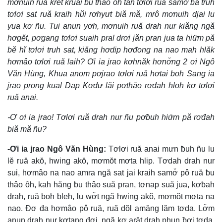
mơnuih ruă kret kruai ƀu thâo ôh tañ tơlơi ruă samơ̆ ba truh
tơlơi sat ruă kraih hŭi rơhyưt biă mă, mrô mơnuih djai lu
yua kơ ñu. Tui anun yơh, mơnuih ruă drah nur kiăng ngă
hơgĕt, pơgang tơlơi suaih pral drơi jăn pran jua ta hiư̆m pă
bĕ hĭ tơlơi truh sat, kiăng hơdip hơđong na nao mah hlăk
hơmâo tơlơi ruă laih? Ơi ia jrao kơhnăk hơnơ̆ng 2 ơi Ngô
Văn Hùng, Khua anom pơjrao tơlơi ruă hơtai boh Sang ia
jrao prong kual Dap Kơdư lăi pơthâo rơđah hloh kơ tơlơi
ruă anai.
-Ơ ơi ia jrao! Tơlơi ruă drah nur ñu pơƀuh hiư̆m pă rơđah
biă mă ñu?
-Ơi ia jrao Ngô Văn Hùng:
Tơlơi ruă anai mưn ƀuh ñu lu
lĕ ruă akŏ, hwing akŏ, mơmŏt mơta hlip. Tơdah drah nur
sui, hơmâo na nao amra ngă sat jai kraih samơ̆ pô ruă ƀu
thâo ôh, kah hăng ƀu thâo suă pran, tơnap suă jua, kơƀah
drah, ruă boh ƀleh, lu wơ̆t ngă hwing akŏ, mơmŏt mơta na
nao. Đơ đa hơmâo pô ruă, ruă dŏl amăng lăm tơda. Lơ̆m
anun drah nur kơtang đơi, ngă kơ arăt drah phun ƀơi tơda,