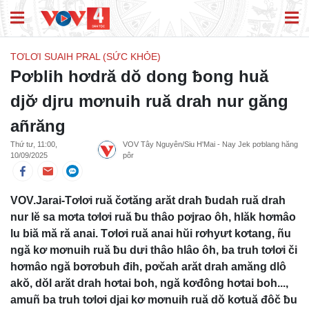
TƠLƠI SUAIH PRAL (SỨC KHỎE)
Pơblih hơdră dŏ dong ƀong huă
djơ̆ djru mơnuih ruă drah nur găng
añrăng
Thứ tư, 11:00,
VOV Tây Nguyên/Siu H'Mai - Nay Jek pơblang hăng
10/09/2025
pôr
VOV.Jarai-Tơlơi ruă čơtăng arăt drah ƀudah ruă drah
nur lĕ sa mơta tơlơi ruă ƀu thâo pơjrao ôh, hlăk hơmâo
lu biă mă ră anai. Tơlơi ruă anai hŭi rơhyưt kơtang, ñu
ngă kơ mơnuih ruă ƀu dưi thâo hlâo ôh, ba truh tơlơi či
hơmâo ngă bơrơbuh đih, pơčah arăt drah amăng dlô
akŏ, dŏl arăt drah hơtai boh, ngă kơđông hơtai boh...,
amuñ ba truh tơlơi djai kơ mơnuih ruă dŏ kơtuă đôč ƀu