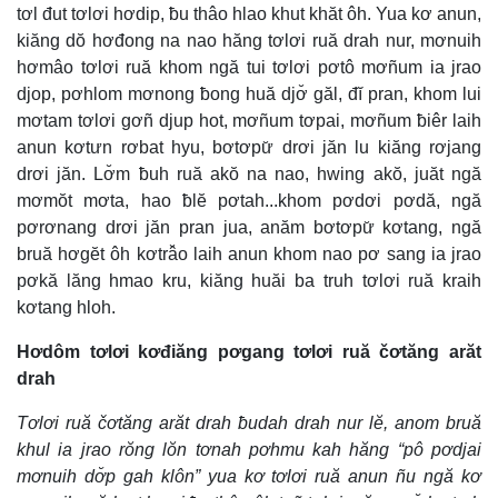
tơl đut tơlơi hơdip, ƀu thâo hlao khut khăt ôh. Yua kơ anun,
kiăng dŏ hơđong na nao hăng tơlơi ruă drah nur, mơnuih
hơmâo tơlơi ruă khom ngă tui tơlơi pơtô mơñum ia jrao
djop, pơhlom mơnong ƀong huă djơ̆ găl, đĭ pran, khom lui
mơtam tơlơi gơñ djup hot, mơñum tơpai, mơñum ƀiêr laih
anun kơtưn rơbat hyu, bơtơpư̆ drơi jăn lu kiăng rơjang
drơi jăn. Lơ̆m ƀuh ruă akŏ na nao, hwing akŏ, juăt ngă
mơmŏt mơta, hao ƀlĕ pơtah...khom pơdơi pơdă, ngă
pơrơnang drơi jăn pran jua, anăm bơtơpư̆ kơtang, ngă
bruă hơgĕt ôh kơtrâ̆o laih anun khom nao pơ sang ia jrao
pơkă lăng hmao kru, kiăng huăi ba truh tơlơi ruă kraih
kơtang hloh.
Hơdôm tơlơi kơđiăng pơgang tơlơi ruă čơtăng arăt
drah
Tơlơi ruă čơtăng arăt drah ƀudah drah nur lĕ, anom bruă
khul ia jrao rŏng lŏn tơnah pơhmu kah hăng “pô pơdjai
mơnuih dơ̆p gah klôn” yua kơ tơlơi ruă anun ñu ngă kơ