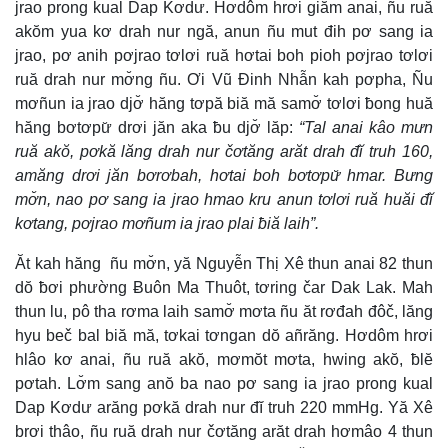
jrao prong kual Dap Kơdư. Hơdôm hrơi giăm anai, ñu ruă
akŏm yua kơ drah nur ngă, anun ñu mut đih pơ sang ia
jrao, pơ anih pơjrao tơlơi ruă hơtai boh pioh pơjrao tơlơi
ruă drah nur mơ̆ng ñu. Ơi Vũ Đinh Nhẫn kah pơpha, Ñu
mơñun ia jrao djơ̆ hăng tơpă biă mă samơ̆ tơlơi ƀong huă
hăng bơtơpư̆ drơi jăn aka ƀu djơ̆ lăp:
“Tal anai kâo mưn
ruă akŏ, pơkă lăng drah nur čơtăng arăt drah đĭ truh 160,
amăng drơi jăn bơrơbah, hơtai boh bơtơpư̆ hmar. Bưng
mơ̆n, nao pơ sang ia jrao hmao kru anun tơlơi ruă huăi đĭ
kơtang, pơjrao mơñum ia jrao plai ƀiă laih”.
Ăt kah hăng ñu mơ̆n, yă Nguyễn Thị Xê thun anai 82 thun
dŏ ƀơi phường Ƀuôn Ma Thuôt, tơring čar Dak Lak. Mah
thun lu, pô tha rơma laih samơ̆ mơta ñu ăt rơđah đôč, lăng
hyu beč bal biă mă, tơkai tơngan dŏ añrăng. Hơdôm hrơi
hlâo kơ anai, ñu ruă akŏ, mơmŏt mơta, hwing akŏ, ƀlĕ
pơtah. Lơ̆m sang anŏ ba nao pơ sang ia jrao prong kual
Dap Kơdư arăng pơkă drah nur đĭ truh 220 mmHg. Yă Xê
brơi thâo, ñu ruă drah nur čơtăng arăt drah hơmâo 4 thun