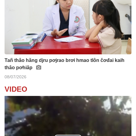
Tañ thâo hăng djru pơjrao brơi hmao tlôn čơđai kaih
thâo pơhiăp
08/07/2026
VIDEO