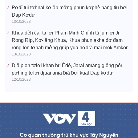
Pơđĭ tui tơhnal kơjăp mơ̆ng phun kơphê hăng tiu ƀơi
Dap Kơdư
13/10/2023
Khua dêh čar ta, ơi Phạm Minh Chính tŭ jum ơi Ji
Rong Rip, Kơ-iăng Khua, Khua phun akha đơ đam
rŏng lŏn tơnah mơ̆ng grŭp yua hơdră măi mok Amkor
13/10/2023
Djă pioh tơlơi khan hri Êđê, Jarai amăng glông pôr
pơhing tơlơi djuai ania ƀiă ƀơi kual Dap kơdư
12/10/2023
Cơ quan thường trú khu vực Tây Nguyên