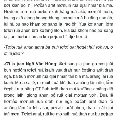
ƀơi kian dol hĭ. Pơčah arăt mơnuih ruă djai hmar biă mă.
Hơdôm tơlơi ruă pơƀuh kah hăng ruă akŏ, mơmŏt mơta,
hwing akŏ djong hnang blung, mơnuih ruă ƀu đing nao ôh,
lui hĭ, ƀu nao kham pơ sang ia jrao ôh. Yua kơ anun, lơ̆m
tơlơi ruă anun ƀrư̆ kơtang hloh, klă ƀiă khom nao pơ sang
ia jrao mơtam, hmao kru pơjrao hĭ, djơ̆ hơdră.
-Tơlơi ruă anun amra ba truh tơlơi sat hơgĕt hŭi rơhyưt, ơ
ơi ia jrao ?
-Ơi ia jrao Ngô Văn Hùng:
Ƀơi sang ia jrao gơmơi juăt
ƀuh hơdôm tơlơi ruă kraih yua drah nur, čơtăng arăt drah
ngă, ba truh mơnuih ruă djai hmar, tañ biă mă, arăng lăi ruă
kraih. Mơta sa lĕ, mơnuih ruă ƀlĕ drah amăng lăm dlô, lơ̆m
čơphil rup hăng CT ƀuh tơlô̆ drah mut kơđông amăng dlô
prong laih, giong anun pô ruă djai mơtam yơh. Dua lĕ
hơmâo mơnuih ruă drah nur ngă pơčah arăt drah rô
amăng lăm čơđeh asar, pơčah arăt phun, drah lu ăt djai
tañ mơ̆n. Tơlơi anai, ruă kơ mơnuih ruă drah nur ƀu pơjrao