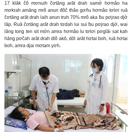
17 klăk čô mơnuih čơtăng arăt drah samơ̆ hơmâo ha
mơkrah amăng mrô anun đôč thâo gơñu hơmâo tơlơi ruă
čơtăng arăt drah laih anun truh 70% mrô aka ƀu pơjrao djơ̆
lăp. Ruă čơtăng arăt drah tơdah lui sui ƀu pơjrao djơ̆, wai
lăng tong ten sit mơ̆n amra hơmâo lu tơlơi pơglăi sat kah
hăng pơčah arăt drah dlô akŏ, dŏl arăt hơtai boh, ruă hơtai
boh, amra djai mơtam yơh.