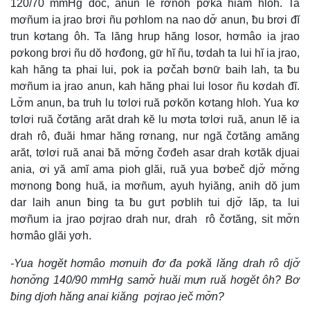
120/70 mmHg đôč, anun lĕ rơnoh pơkă hiam hloh. Ta
mơñum ia jrao brơi ñu pơhlom na nao dơ̆ anun, ƀu brơi đĭ
trun kơtang ôh. Ta lăng hrup hăng losor, hơmâo ia jrao
pơkong brơi ñu dŏ hơđong, gư̆ hĭ ñu, tơdah ta lui hĭ ia jrao,
kah hăng ta phai lui, pok ia pơčah bơnư̆ baih lah, ta ƀu
mơñum ia jrao anun, kah hăng phai lui losor ñu kơdah đĭ.
Lơ̆m anun, ba truh lu tơlơi ruă pơkŏn kơtang hloh. Yua kơ
tơlơi ruă čơtăng arăt drah kĕ lu mơta tơlơi ruă, anun lĕ ia
drah rô, đuăi hmar hăng rơnang, nur ngă čơtăng amăng
arăt, tơlơi ruă anai ƀă mơ̆ng čơđeh asar drah kơtăk djuai
ania, ơi yă amĭ ama pioh glăi, ruă yua bơbeč djơ̆ mơ̆ng
mơnong ƀong huă, ia mơñum, ayuh hyiăng, anih dŏ jum
dar laih anun ƀing ta ƀu gưt pơblih tui djơ̆ lăp, ta lui
mơñum ia jrao pơjrao drah nur, drah rô čơtăng, sit mơ̆n
hơmâo glăi yơh.
-Yua hơgĕt hơmâo mơnuih đơ đa pơkă lăng drah rô djơ̆
hơnơ̆ng 140/90 mmHg samơ̆ huăi mưn ruă hơgĕt ôh? Bơ
ƀing djơh hăng anai kiăng pơjrao ječ mơ̆n?