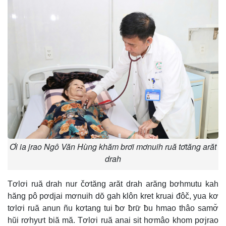
Ơi ia jrao Ngô Văn Hùng khăm brơi mơnuih ruă tơtăng arăt
drah
Tơlơi ruă drah nur čơtăng arăt drah arăng bơhmutu kah
hăng pô pơdjai mơnuih dŏ gah klôn kret kruai đôč, yua kơ
tơlơi ruă anun ñu kơtang tui ƀơ ƀrư̆ ƀu hmao thâo samơ̆
hŭi rơhyưt biă mă. Tơlơi ruă anai sit hơmâo khom pơjrao