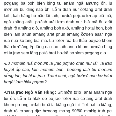
pơgang ba boh ƀleh ƀing ta, anăm ngă amưng ôh, lu
mơnuih ƀu đing nao ôh. Lơ̆m drah nur čơtăng arăt drah
laih, kah hăng hơmâo lăi laih, hơdră pơjrao tơnap biă mă,
ngă khăng arăt, pơčah arăt lơ̆m drah nur, biă mă ñu arăt
drah rô amăng dlô, amăng boh akŏ, amăng hơtai boh, boh
ƀleh laih anun amăng arăt phun amăng čơđeh asar, ngă
ruă nuă kơtang biă mă. Lu tơlơi ruă ƀu thâo pơjrao khom
thâo kơđiăng ĕp lăng na nao laih anun khom hơmâo ƀing
ơi ia jrao sem lăng pơtô brơi hơdră pơhlom pơgang djơ̆.
-Lu mơnuih ruă mơñum ia jrao pơjrao drah nur lăi ia jrao
huyêt áp cao, laih mơñum ƀuh hơđong laih ƀu mơñum
dơ̆ng tah, lui hĭ ia jrao. Tơlơi anai, ngă bơbeč nao kơ tơlơi
hơgĕt lơ̆m hlăk pơjrao?
-Ơi ia jrao Ngô Văn Hùng:
Sit mơ̆n tơlơi anai anăm ngă
tui ôh. Lơ̆m ta hlăk dŏ pơjrao tơlơi ruă čơtăng arăt drah
khom pơtong rơđah bruă ta kiăng ngă tui. Tơhnal ta kiăng,
drah rô rơnang djơ̆ hơnong mơ̆ng 90/60 mmHg truh pơ