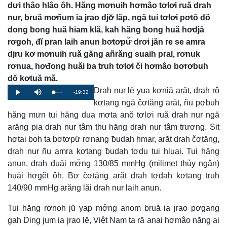
dưi thâo hlâo ôh. Hăng mơnuih hơmâo tơlơi ruă drah
nur, bruă mơñum ia jrao djơ̆ lăp, ngă tui tơlơi pơtô dŏ
dong ƀong huă hiam klă, kah hăng ƀong huă hơdjă
rơgoh, đĭ pran laih anun bơtơpư̆ drơi jăn re se amra
djru kơ mơnuih ruă găng añrăng suaih pral, rơnuk
rơnua, hơđong huăi ba truh tơlơi či hơmâo bơrơbuh
dŏ kơtuă mă.
Drah nur lĕ yua kơniă arăt, drah rô
Remaining
-19:32
Loaded
:
Progress
:
Play
Mute
0%
0%
kơtang ngă čơtăng arăt, ñu pơƀuh
Time
hăng mưn tui hăng dua mơta anŏ tơlơi ruă drah nur ngă
arăng pia drah nur tâm thu hăng drah nur tâm trương. Sit
hơtai boh ta bơtơpư̆ rơnang ƀudah hmar, arăt drah čơtăng,
drah nur ñu amra kơtang ƀudah tơdu tui hluai. Tui hăng
anun, drah đuăi mơ̆ng 130/85 mmHg (milimet thủy ngân)
huăi hơgĕt ôh. Bơ čơtăng arăt drah tơdah kơtang truh
140/90 mmHg arăng lăi drah nur laih anun.
Tui hăng rơnoh jŭ yap mơ̆ng anom bruă ia jrao pơgang
gah Ding jum ia jrao lĕ, Việt Nam ta ră anai hơmâo năng ai