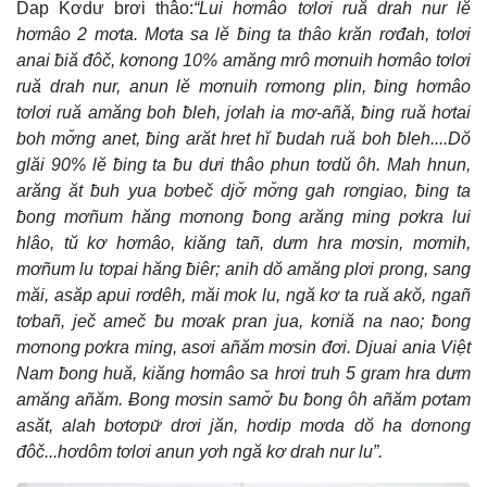
Dap Kơdư brơi thâo:
“Lui hơmâo tơlơi ruă drah nur lĕ
hơmâo 2 mơta. Mơta sa lĕ ƀing ta thâo krăn rơđah, tơlơi
anai ƀiă đôč, kơnong 10% amăng mrô mơnuih hơmâo tơlơi
ruă drah nur, anun lĕ mơnuih rơmong plin, ƀing hơmâo
tơlơi ruă amăng boh ƀleh, jơlah ia mơ-añă, ƀing ruă hơtai
boh mơ̆ng anet, ƀing arăt hret hĭ ƀudah ruă boh ƀleh....Dŏ
glăi 90% lĕ ƀing ta ƀu dưi thâo phun tơdŭ ôh. Mah hnun,
arăng ăt ƀuh yua bơbeč djơ̆ mơ̆ng gah rơngiao, ƀing ta
ƀong mơñum hăng mơnong ƀong arăng ming pơkra lui
hlâo, tŭ kơ hơmâo, kiăng tañ, dưm hra mơsin, mơmih,
mơñum lu tơpai hăng ƀiêr; anih dŏ amăng plơi prong, sang
măi, asăp apui rơdêh, măi mok lu, ngă kơ ta ruă akŏ, ngañ
tơbañ, ječ ameč ƀu mơak pran jua, kơniă na nao; ƀong
mơnong pơkra ming, asơi añăm mơsin đơi. Djuai ania Việt
Nam ƀong huă, kiăng hơmâo sa hrơi truh 5 gram hra dưm
amăng añăm. Ƀong mơsin samơ̆ ƀu ƀong ôh añăm pơtam
asăt, alah bơtơpư̆ drơi jăn, hơdip mơda dŏ ha dơnong
đôč...hơdôm tơlơi anun yơh ngă kơ drah nur lu”.