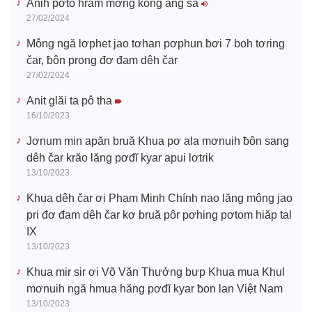
Anih pơtô hrăm mơng kông ang să
27/02/2024
Mông ngă lơphet jao tơhan pơphun ƀơi 7 boh tơring
čar, ƀôn prong đơ đam dêh čar
27/02/2024
Anit glăi ta pô tha
16/10/2023
Jơnum min apăn bruă Khua pơ ala mơnuih ƀôn sang
dêh čar krăo lăng pơđĭ kyar apui lơtrik
13/10/2023
Khua dêh čar ơi Phạm Minh Chính nao lăng mông jao
pri đơ đam dêh čar kơ bruă pôr pơhing pơtom hiăp tal
IX
13/10/2023
Khua mir sir ơi Võ Văn Thưởng bưp Khua mua Khul
mơnuih ngă hmua hăng pơđĭ kyar ƀon lan Việt Nam
13/10/2023