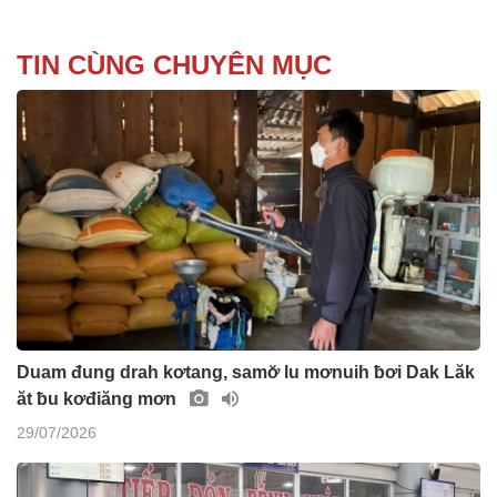
TIN CÙNG CHUYÊN MỤC
Duam đung drah kơtang, samơ̆ lu mơnuih ƀơi Dak Lăk
ăt ƀu kơđiăng mơn
29/07/2026