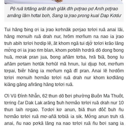
Pô ruă tơtăng arăt drah glăk đih pơjrao pơ Anih pơjrao
amăng lăm hơtai boh, Sang ia jrao prong kual Dap Kơdư
Tui hăng ƀing ơi ia jrao kơhnăk pơrjao tơlơi ruă anai lăi,
hăng mơnuih ruă drah nur, hrŏm mơñum na nao ia jrao
truh abih tơlơi hơdip lĕ, ăt khom ngă tui djơ̆ tơlơi krăo lăng
mơ̆ng ơi ia jrao rim blan, khom pơblih hơdră dŏ dong ƀong
huă, mơak pran jua, ƀong añăm tơba, hră ƀiă, ƀong lu
añăm pơtam hơtŭk hơhŭl mă hnun, lui djup hot, mơñum
tơpai, ƀiêr hăng ia mơñum ngă đĭ pran. Anai lĕ hơdôm
tơlơi mơnuih hơmâo tơlơi ruă drah nur khom kơđiăng
kiăng găng añrăng hăng tơlơi ruă.
Ơi Vũ Đình Nhẫn, 62 thun dŏ ƀơi phường Ƀuôn Ma Thuôt,
tơring čar Dak Lak arăng ƀuh hơmâo tơlơi ruă drah nur 10
thun laih rơgao. Tơdơi kơ anun, ƀiă thun đôč ƀuh ñu
hơmâo tơlơi ruă mơ-añă tơbiă ia sik. Mơ̆ng anun truh ră
anai, ñu nao pơkă lăng na nao tơlơi ruă ñu ƀơi sang ia