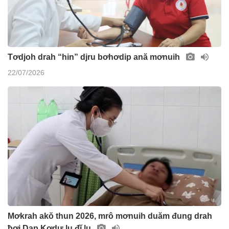
Tơdjoh drah “hin” djru bơhơdip ană mơnuih
22/07/2026
Mơkrah akŏ thun 2026, mrô mơnuih duăm đung drah
ƀơi Dap Kơdư lu đĭ lu