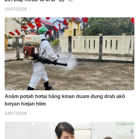
15/07/2026
Anăm pơtah hơtai hăng kman duam đung drah akŏ
bơyan hơjan hlim
14/07/2026