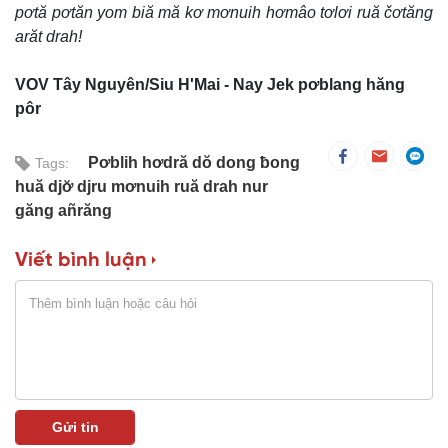
pơtă pơtăn yom biă mă kơ mơnuih hơmâo tơlơi ruă čơtăng
arăt drah!
VOV Tây Nguyên/Siu H'Mai - Nay Jek pơblang hăng
pôr
Pơblih hơdră dŏ dong ƀong
Tags:
huă djơ̆ djru mơnuih ruă drah nur
găng añrăng
Viết bình luận