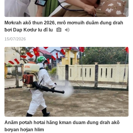
Mơkrah akŏ thun 2026, mrô mơnuih duăm đung drah
ƀơi Dap Kơdư lu đĭ lu
15/07/2026
Anăm pơtah hơtai hăng kman duam đung drah akŏ
bơyan hơjan hlim