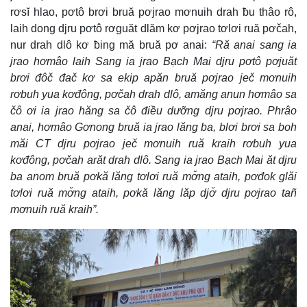
rơsĭ hlao, pơtô brơi bruă pơjrao mơnuih drah ƀu thâo rô,
laih dong djru pơtô rơguăt dlăm kơ pơjrao tơlơi ruă pơčah,
nur drah dlô kơ ƀing mă bruă pơ anai:
“Ră anai sang ia
jrao hơmâo laih Sang ia jrao Bạch Mai djru pơtô pơjuăt
brơi đôč đač kơ sa ekip apăn bruă pơjrao ječ mơnuih
rơbuh yua kơđông, pơčah drah dlô, amăng anun hơmâo sa
čô ơi ia jrao hăng sa čô điều dưỡng djru pơjrao. Phrâo
anai, hơmâo Gơnong bruă ia jrao lăng ba, blơi brơi sa boh
măi CT djru pơjrao ječ mơnuih ruă kraih rơbuh yua
kơđông, pơčah arăt drah dlô. Sang ia jrao Bạch Mai ăt djru
ba anom bruă pơkă lăng tơlơi ruă mơ̆ng ataih, pơđok glăi
tơlơi ruă mơ̆ng ataih, pơkă lăng lăp djơ̆ djru pơjrao tañ
mơnuih ruă kraih”.