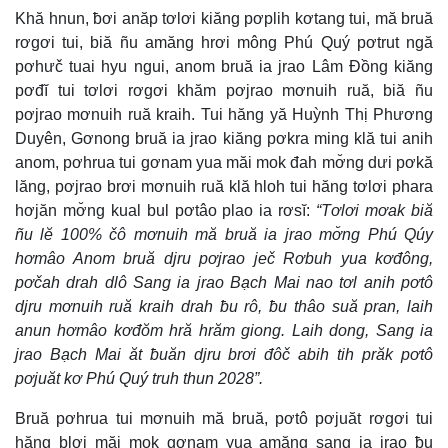
Khă hnun, ƀơi anăp tơlơi kiăng pơplih kơtang tui, mă bruă
rơgơi tui, biă ñu amăng hrơi mông Phú Quý pơtrut ngă
pơhưč tuai hyu ngui, anom bruă ia jrao Lâm Đồng kiăng
pơđĭ tui tơlơi rơgơi khăm pơjrao mơnuih ruă, biă ñu
pơjrao mơnuih ruă kraih. Tui hăng yă Huỳnh Thị Phương
Duyên, Gơnong bruă ia jrao kiăng pơkra ming klă tui anih
anom, pơhrua tui gơnam yua măi mok đah mơ̆ng dưi pơkă
lăng, pơjrao brơi mơnuih ruă klă hloh tui hăng tơlơi phara
hơjăn mơ̆ng kual bul pơtâo plao ia rơsĭ:
“Tơlơi mơak biă
ñu lĕ 100% čô mơnuih mă bruă ia jrao mơ̆ng Phú Qúy
hơmâo Anom bruă djru pơjrao ječ Rơbuh yua kơđông,
pơčah drah dlô Sang ia jrao Bạch Mai nao tơl anih pơtô
djru mơnuih ruă kraih drah ƀu rô, ƀu thâo suă pran, laih
anun hơmâo kơđŏm hră hrăm giong. Laih dong, Sang ia
jrao Bạch Mai ăt ƀuăn djru brơi đôč abih tih prăk pơtô
pơjuăt kơ Phú Quý truh thun 2028”.
Bruă pơhrua tui mơnuih mă bruă, pơtô pơjuăt rơgơi tui
hăng blơi măi mok gơnam yua amăng sang ia jrao ƀu