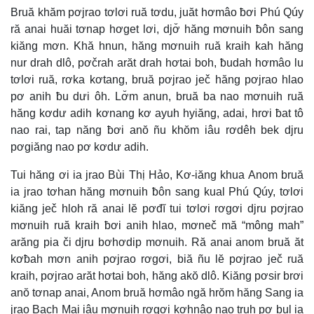
Bruă khăm pơjrao tơlơi ruă tơdu, juăt hơmâo ƀơi Phú Qúy
ră anai huăi tơnap hơget lơi, djơ̆ hăng mơnuih ƀôn sang
kiăng mơn. Khă hnun, hăng mơnuih ruă kraih kah hăng
nur drah dlô, pơčrah arăt drah hơtai boh, ƀudah hơmâo lu
tơlơi ruă, rơka kơtang, bruă pơjrao ječ hăng pơjrao hlao
pơ anih ƀu dưi ôh. Lơ̆m anun, bruă ba nao mơnuih ruă
hăng kơdư adih kơnang kơ ayuh hyiăng, adai, hrơi ƀat tô
nao rai, tap năng ƀơi anŏ ñu khŏm iâu rơdêh bek djru
pơgiăng nao pơ kơdư adih.
Tui hăng ơi ia jrao Bùi Thị Hảo, Kơ-iăng khua Anom bruă
ia jrao tơhan hăng mơnuih ƀôn sang kual Phú Qúy, tơlơi
kiăng ječ hloh ră anai lĕ pơđĭ tui tơlơi rơgơi djru pơjrao
mơnuih ruă kraih ƀơi anih hlao, mơneč mă “mông mah”
arăng pia či djru bơhơdip mơnuih. Ră anai anom bruă ăt
kơƀah mơn anih pơjrao rơgơi, biă ñu lĕ pơjrao ječ ruă
kraih, pơjrao arăt hơtai boh, hăng akŏ dlô. Kiăng pơsir brơi
anŏ tơnap anai, Anom bruă hơmâo ngă hrŏm hăng Sang ia
jrao Bạch Mai iâu mơnuih rơgơi kơhnâo nao truh pơ bul ia