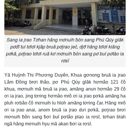
Sang ia jrao Tơhan hăng mơnuih ƀôn sang Phú Qúy glăk
pơđĭ tui tơlơi kjăp bruă pơjrao ječ, djơ̆ hăng tơlơi kiăng
pơkă, pơjrao tơlơi ruă kơ mơnuih ƀôn sang pơ bul pơtâo ia
rơsĭ
Yă Huỳnh Thị Phương Duyên, Khua gơnong bruă ia jrao
Lâm Đồng brơi thâo, pơ Phú Qúy glăk hơmâo 121 čô
khua, mơnuih mă bruă ia jrao, amăng anun hơmâo 29 čô
ơi ia jrao, jing tơring hơmâo mrô ơi ia jrao pơkă amăng ha
pluh rơbâo čô mơnuih lu hloh amăng tơring čar. Hăng mrô
ơi ia jrao anai, anom bruă ia jrao dưi pơkă, pơjrao brơi
mơnuih ƀôn sang ƀơi bul pơtâo plao ia rơsĭ, tơhan blah
ngă hăng mơnuih hyu mă akan ƀơi ia rơsĭ.