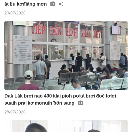
ăt ƀu kơđiăng mơn
29/07/2026
Dak Lăk brơi nao 400 klai pioh pơkă brơi đôč tơlơi
suaih pral kơ mơnuih ƀôn sang
28/07/2026