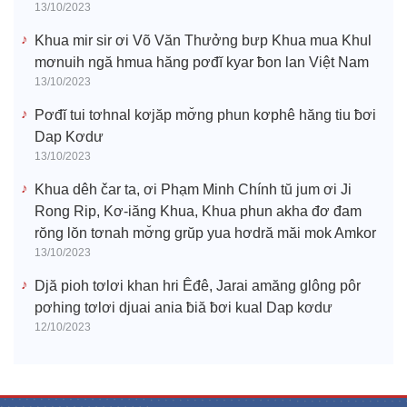
13/10/2023
Khua mir sir ơi Võ Văn Thưởng bưp Khua mua Khul
mơnuih ngă hmua hăng pơđĭ kyar ƀon lan Việt Nam
13/10/2023
Pơđĭ tui tơhnal kơjăp mơ̆ng phun kơphê hăng tiu ƀơi
Dap Kơdư
13/10/2023
Khua dêh čar ta, ơi Phạm Minh Chính tŭ jum ơi Ji
Rong Rip, Kơ-iăng Khua, Khua phun akha đơ đam
rŏng lŏn tơnah mơ̆ng grŭp yua hơdră măi mok Amkor
13/10/2023
Djă pioh tơlơi khan hri Êđê, Jarai amăng glông pôr
pơhing tơlơi djuai ania ƀiă ƀơi kual Dap kơdư
12/10/2023