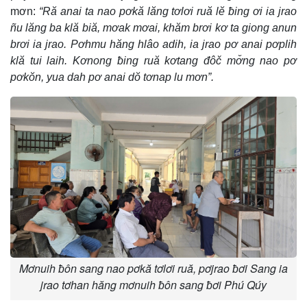
mơn:
“Ră anai ta nao pơkă lăng tơlơi ruă lĕ ƀing ơi ia jrao
ñu lăng ba klă biă, mơak mơai, khăm brơi kơ ta giong anun
brơi ia jrao. Pơhmu hăng hlâo adih, ia jrao pơ anai pơplih
klă tui laih. Kơnong ƀing ruă kơtang đôč mơ̆ng nao pơ
pơkŏn, yua dah pơ anai dŏ tơnap lu mơn”.
Mơnuih ƀôn sang nao pơkă tơlơi ruă, pơjrao ƀơi Sang ia
jrao tơhan hăng mơnuih ƀôn sang ƀơi Phú Qúy