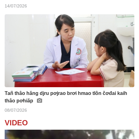
14/07/2026
Tañ thâo hăng djru pơjrao brơi hmao tlôn čơđai kaih
thâo pơhiăp
08/07/2026
VIDEO