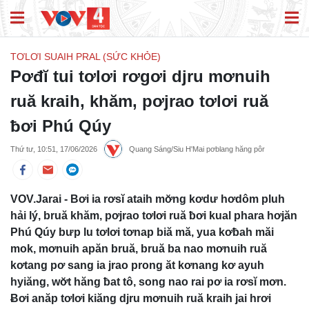
TƠLƠI SUAIH PRAL (SỨC KHỎE)
Pơđĭ tui tơlơi rơgơi djru mơnuih
ruă kraih, khăm, pơjrao tơlơi ruă
ƀơi Phú Qúy
Thứ tư, 10:51, 17/06/2026
Quang Sáng/Siu H'Mai pơblang hăng pôr
VOV.Jarai - Bơi ia rơsĭ ataih mơ̆ng kơdư hơdôm pluh
hải lý, bruă khăm, pơjrao tơlơi ruă ƀơi kual phara hơjăn
Phú Qúy bưp lu tơlơi tơnap biă mă, yua kơƀah măi
mok, mơnuih apăn bruă, bruă ba nao mơnuih ruă
kơtang pơ sang ia jrao prong ăt kơnang kơ ayuh
hyiăng, wơ̆t hăng ƀat tô, song nao rai pơ ia rơsĭ mơn.
Ƀơi anăp tơlơi kiăng djru mơnuih ruă kraih jai hrơi