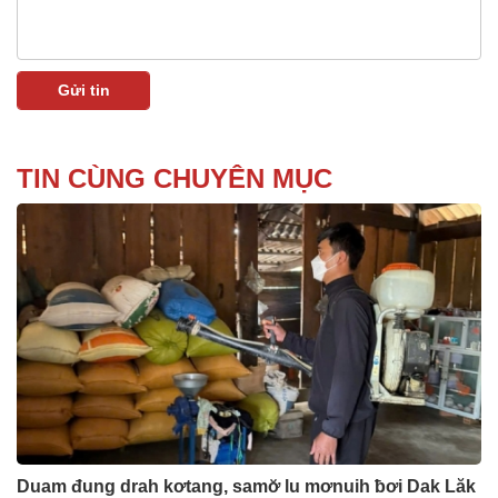
TIN CÙNG CHUYÊN MỤC
Duam đung drah kơtang, samơ̆ lu mơnuih ƀơi Dak Lăk