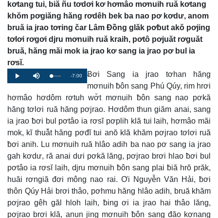
kơtang tui, biă ñu tơdơi kơ hơmâo mơnuih ruă kơtang
khŏm pơgiăng hăng rơdêh bek ba nao pơ kơdư, anom
bruă ia jrao tơring čar Lâm Đồng glăk pơƀut akŏ pơjing
tơlơi rơgơi djru mơnuih ruă kraih, pơtô pơjuăt rơguăt
bruă, hăng măi mok ia jrao kơ sang ia jrao pơ bul ia
rơsĭ.
Ƀơi Sang ia jrao tơhan hăng
Remaining
-7:00
Loaded
:
Progress
:
Play
Mute
0%
0%
mơnuih ƀôn sang Phú Qúy, rim hrơi
Time
hơmâo hơdôm rơtuh wơ̆t mơnuih ƀôn sang nao pơkă
hăng tơlơi ruă hăng pơjrao. Hơdôm thun giăm anai, sang
ia jrao ƀơi bul pơtâo ia rơsĭ pơplih klă tui laih, hơmâo măi
mok, kĭ thuâ̆t hăng pơđĭ tui anŏ klă khăm pơjrao tơlơi ruă
ƀơi anih. Lu mơnuih ruă hlâo adih ba nao pơ sang ia jrao
gah kơdư, ră anai dưi pơkă lăng, pơjrao brơi hlao ƀơi bul
pơtâo ia rơsĭ laih, djru mơnuih ƀôn sang plai ƀiă hrŏ prăk,
huăi rơngiă đơi mông nao rai. Ơi Nguyễn Văn Hải, ƀơi
thôn Qúy Hải brơi thâo, pơhmu hăng hlâo adih, bruă khăm
pơjrao gêh găl hloh laih, ƀing ơi ia jrao hai thâo lăng,
pơjrao brơi klă, anun jing mơnuih ƀôn sang đăo kơnang