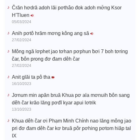
e
Črăn hơdră adoh lăi pơthâo đok adoh mơ̆ng Ksor
H'Tluen
o
05/03/2024
Anih pơtô hrăm mơng kông ang să
27/02/2024
Mông ngă lơphet jao tơhan pơphun ƀơi 7 boh tơring
čar, ƀôn prong đơ đam dêh čar
27/02/2024
Anit glăi ta pô tha
16/10/2023
Jơnum min apăn bruă Khua pơ ala mơnuih ƀôn sang
dêh čar krăo lăng pơđĭ kyar apui lơtrik
13/10/2023
Khua dêh čar ơi Phạm Minh Chính nao lăng mông jao
pri đơ đam dêh čar kơ bruă pôr pơhing pơtom hiăp tal
IX