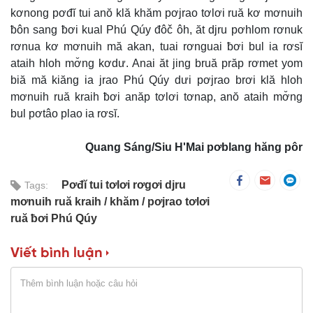
kơnong pơđĭ tui anŏ klă khăm pơjrao tơlơi ruă kơ mơnuih
ƀôn sang ƀơi kual Phú Qúy đôč ôh, ăt djru pơhlom rơnuk
rơnua kơ mơnuih mă akan, tuai rơnguai ƀơi bul ia rơsĭ
ataih hloh mơ̆ng kơdư. Anai ăt jing bruă prăp rơmet yom
biă mă kiăng ia jrao Phú Qúy dưi pơjrao brơi klă hloh
mơnuih ruă kraih ƀơi anăp tơlơi tơnap, anŏ ataih mơ̆ng
bul pơtâo plao ia rơsĭ.
Quang Sáng/Siu H'Mai pơblang hăng pôr
Pơđĭ tui tơlơi rơgơi djru
Tags:
mơnuih ruă kraih
khăm
pơjrao tơlơi
ruă ƀơi Phú Qúy
Viết bình luận