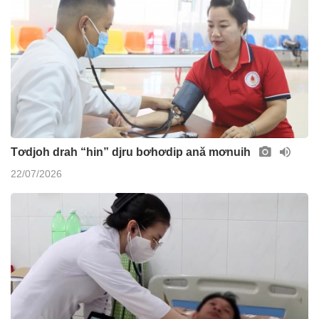
Tơdjoh drah “hin” djru bơhơdip ană mơnuih
22/07/2026