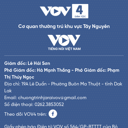
Cơ quan thường trú khu vực Tây Nguyên
Giám đốc: Lê Hải Sơn
Phó Giám đốc: Hà Mạnh Thắng - Phó Giám đốc: Phạm
Thị Thúy Ngọc
Địa chỉ: 19A Lê Duẩn - Phường Buôn Ma Thuột - tỉnh Dak
Lak
Email: chuongtrinhjaraivov@gmail.com
Số điện thoại: 0262.3853052
Theo dõi VOV4 trên:
Giấy phép báo Điện tử VOV số 564/GP-BTTTT của Bộ